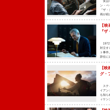
実話を
ン・ペ
『ザ・
画が続
【映
『ザ
197
対立す
ト事件
辞任に
【映
グ・
スティ
イアン
も知ら
ィケン