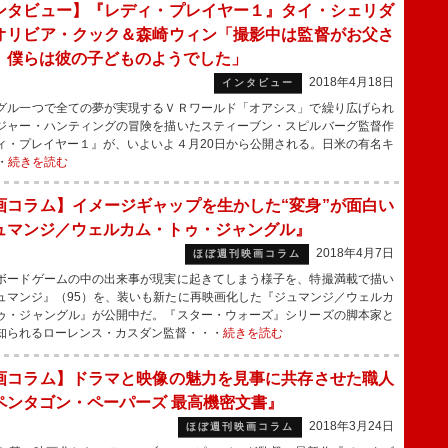
ンタビュー】『レディ・プレイヤー１』タイ・シェリダ
オリビア・クック＆森崎ウィン「撮影中は監督がお父さ
、僕らは彼の子どものようでした」
2018年4月18日
インタビュー
ル一つで全ての夢が実現するＶＲワールド「オアシス」で繰り広げられ
ジャー・ハンティングの冒険を描いたスティーブン・スピルバーグ監督作
ィ・プレイヤー１』が、いよいよ４月20日から公開される。日米の有名キ
・
続きを読む
画コラム】イメージギャップを生かした“変身”が面白い
ュマンジ／ウェルカム・トゥ・ジャングル』
2018年4月7日
ほぼ週刊映画コラム
ードゲームの中の出来事が現実に起きてしまう様子を、特撮満載で描い
ュマンジ』（95）を、装いも新たに再映画化した『ジュマンジ／ウェルカ
ゥ・ジャングル』が公開中だ。『スター・ウォーズ』シリーズの脚本家と
知られるローレンス・カスダン監督・・・
続きを読む
画コラム】ドラマと映像の魅力を見事に共存させた職人
ペンタゴン・ペーパーズ 最高機密文書』
2018年3月24日
ほぼ週刊映画コラム