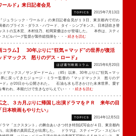
ワールド』来日記者会見
2015年7月13日
TOPICS
ジュラシック・ワールド』の来日記者会見が１３日、東京都内で行わ
演者のブライス・ダラス・ハワード、タイ・シンプキンス、日本語吹き替
ャストの玉木宏、木村佳乃、松岡茉優ほかが登場した。 本作は、スティ
・スピルバーグ監督が製作総指揮を・・・
続きを読む
画コラム】 30年ぶりに“狂気＝マッド”の世界が復活
ッドマックス 怒りのデス・ロード』
2015年6月20日
ほぼ週刊映画コラム
ドマックス／サンダードーム』（85）以来、30年ぶりに“狂気＝マッ
世界に戻ってきたジョージ・ミラー監督の『マッドマックス 怒りのデ
ード』が20日から公開された。 石油も水も尽きかけた未来世界。愛す
を奪われ、本能だけで生きながらえてい・・・
続きを読む
広之、３カ月ぶりに帰国し出演ドラマをＰＲ 来年の目
「日本映画もやりたい」
2014年12月5日
TOPICS
ラマ「エクスタント」の舞台あいさつ付き特別試写会が４日、東京都内
れ、出演者の真田広之が出席した。 ドラマは、スティーブン・スピルバ