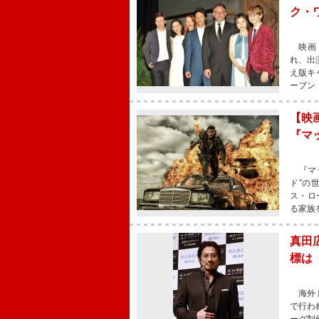
ク・
映画『
れ、出
え版キ
ーブン
【映
『マ
『マッ
ド”の
ス・ロ
る家族
真田
標は
海外ド
で行わ