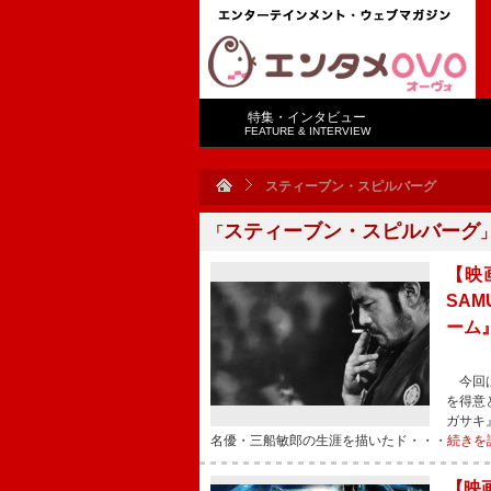
特集・インタビュー
FEATURE & INTERVIEW
スティーブン・スピルバーグ
スティーブン・スピルバーグ
「
【映画
SA
ーム
今回は
を得意
ガサキ
名優・三船敏郎の生涯を描いたド・・・
続きを
【映