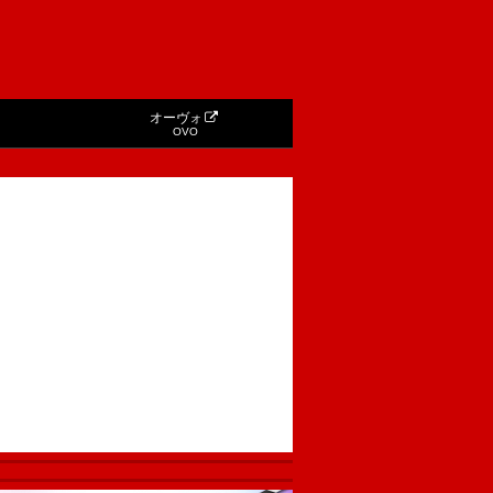
オーヴォ
OVO