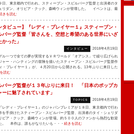
９日、東京都内で行われ、スティーブン・スピルバーグ監督と出演者のタ
ェリダン、オリビア・クック、森崎ウィンが登壇した。 イベントは、最
続きを読む
ンタビュー】『レディ・プレイヤー１』スティーブン・
ルバーグ監督「皆さんを、空想と希望のある世界にいざ
たかった」
2018年4月19日
インタビュー
ル一つで全ての夢が実現するＶＲワールド「オアシス」で繰り広げられ
ジャー・ハンティングの冒険を描いたスティーブン・スピルバーグ監督作
ィ・プレイヤー１』が、４月20日から公開される。13年ぶりに来日した
を読む
ルバーグ監督が１３年ぶりに来日！ 「日本のポップカ
ャーに魅了されています」
2018年4月19日
TOPICS
レディ・プレイヤー１』のジャパンプレミアが１８日、東京都内で行わ
作を手掛けたスティーブン・スピルバーグ監督、出演者のタイ・シェリダ
リビア・クック、森崎ウィンが登場。約５００人のファンから熱烈な歓迎
た。 本作は、誰もがなりたいも・・・
続きを読む