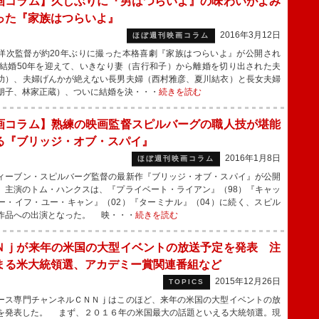
画コラム】久しぶりに『男はつらいよ』の味わいがよみ
った『家族はつらいよ』
2016年3月12日
ほぼ週刊映画コラム
次監督が約20年ぶりに撮った本格喜劇『家族はつらいよ』が公開され
結婚50年を迎えて、いきなり妻（吉行和子）から離婚を切り出された夫
功）、夫婦げんかが絶えない長男夫婦（西村雅彦、夏川結衣）と長女夫婦
朋子、林家正蔵）、ついに結婚を決・・・
続きを読む
画コラム】熟練の映画監督スピルバーグの職人技が堪能
る『ブリッジ・オブ・スパイ』
2016年1月8日
ほぼ週刊映画コラム
ーブン・スピルバーグ監督の最新作『ブリッジ・オブ・スパイ』が公開
。主演のトム・ハンクスは、『プライベート・ライアン』（98）『キャッ
ー・イフ・ユー・キャン』（02）『ターミナル』（04）に続く、スピル
作品への出演となった。 映・・・
続きを読む
Ｎｊが来年の米国の大型イベントの放送予定を発表 注
まる米大統領選、アカデミー賞関連番組など
2015年12月26日
TOPICS
ス専門チャンネルＣＮＮｊはこのほど、来年の米国の大型イベントの放
を発表した。 まず、２０１６年の米国最大の話題といえる大統領選。現