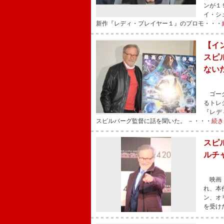
ンが１
イ・シ
新作『レディ・プレイヤー１』のプロモ・・・
【イ
スピ
ない
ゴーグ
るトレ
『レデ
スピルバーグ監督に話を聞いた。 －・・・
続き
スピ
ルチ
映画『
れ、本
ン、オ
を受け