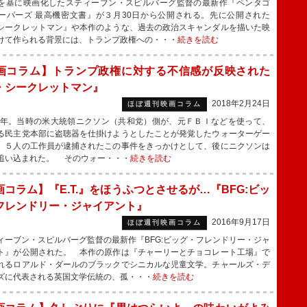
基に映画化したスティーブン・スピルバーグ監督の最新作『ペンタゴ
ーパーズ 最高機密文書』が３月30日から公開される。先に公開された
シークレットマン』や本作のような、過去の政治スキャンダルを描いた映
けて作られる背景には、トランプ政権への・・・
続きを読む
画コラム】トランプ政権に対する不信感が反映された
・シークレットマン』
2018年2月24日
ほぼ週刊映画コラム
2年。当時の米大統領ニクソン（共和党）側が、元ＦＢＩなどを使って、
る民主党本部に盗聴器を仕掛けようとしたことが発覚したウォーターゲー
。５人の工作員が逮捕されたこの事件をきっかけとして、後にニクソンは
追い込まれた。 そのウォー・・・
続きを読む
画コラム】『E.T.』をほうふつとさせるが…『BFG:ビッ
フレンドリー・ジャイアント』
2016年9月17日
ほぼ週刊映画コラム
ーブン・スピルバーグ監督の最新作『BFG:ビッグ・フレンドリー・ジャ
ト』が公開された。 本作の原作は『チャーリーとチョコレート工場』で
れるロアルド・ダールのブラックでシニカルな児童文学。チャールズ・デ
ズに代表される英国文学伝統の、孤・・・
続きを読む