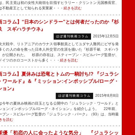
は、民主党は初の女性大統領を目指すヒラリー・クリントン元国務長官、
は不動産王として知られる実業家・・・
続きを読む
画コラム】“日本のシンドラー”とは何者だったのか『杉
畝 スギハラチウネ』
2015年12月5日
ほぼ週刊映画コラム
大戦中、リトアニアのカウナス領事館員としてユダヤ人難民にビザを発
多くの人の命を救った日本人外交官の生涯を描いた『杉原千畝 スギハラ
』が公開された。 杉原の存在は、スティーブン・スピルバーグ監督が、
ドイツのホロコーストから多く・・・
続きを読む
画コラム】夏休みは恐竜とトムの一騎討ち!? 『ジュラシ
・ワールド』＆『ミッション:インポッシブル/ローグ・
ション』
2015年8月8日
ほぼ週刊映画コラム
今年の夏休み映画の目玉となる公開中の『ジュラシック・ワールド』と
ション:インポッシブル/ローグ・ネイション』を紹介しよう。 22年前、
ーブン・スピルバーグ監督の『ジュラシック・パーク』（93）は、当時最
きを読む
茉優「初恋の人に会ったような気分」 『ジュラシッ