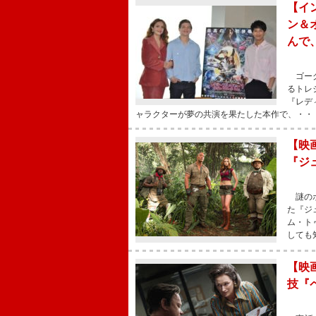
【イ
ン＆
んで
ゴーグ
るトレ
『レデ
ャラクターが夢の共演を果たした本作で、・・
【映
『ジ
謎のボ
た『ジ
ム・ト
しても
【映
技『