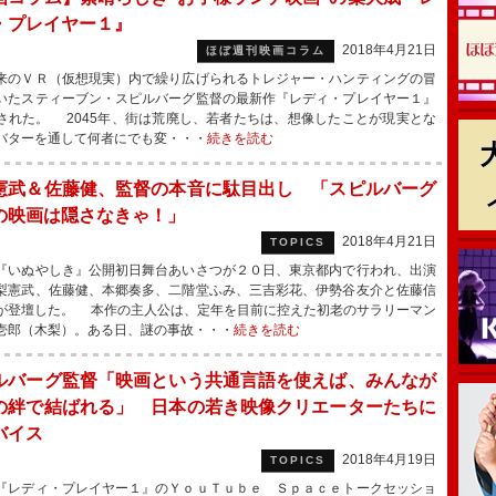
・プレイヤー１』
2018年4月21日
ほぼ週刊映画コラム
のＶＲ（仮想現実）内で繰り広げられるトレジャー・ハンティングの冒
いたスティーブン・スピルバーグ監督の最新作『レディ・プレイヤー１』
された。 2045年、街は荒廃し、若者たちは、想像したことが現実とな
バターを通して何者にでも変・・・
続きを読む
憲武＆佐藤健、監督の本音に駄目出し 「スピルバーグ
の映画は隠さなきゃ！」
2018年4月21日
TOPICS
いぬやしき』公開初日舞台あいさつが２０日、東京都内で行われ、出演
梨憲武、佐藤健、本郷奏多、二階堂ふみ、三吉彩花、伊勢谷友介と佐藤信
が登壇した。 本作の主人公は、定年を目前に控えた初老のサラリーマン
壱郎（木梨）。ある日、謎の事故・・・
続きを読む
ルバーグ監督「映画という共通言語を使えば、みんなが
の絆で結ばれる」 日本の若き映像クリエーターたちに
バイス
2018年4月19日
TOPICS
レディ・プレイヤー１』のＹｏｕＴｕｂｅ Ｓｐａｃｅトークセッショ