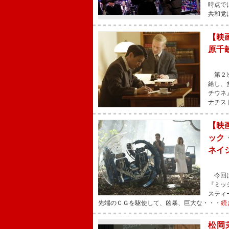
時点で
共和党
【映
原千
第２次
給し、
チウネ
ナチス
【映
ック
ネイ
今回は
『ミッ
スティ
先端のＣＧを駆使して、凶暴、巨大な・・・
続
松岡