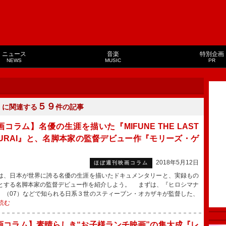
ニュース
音楽
特別企画
NEWS
MUSIC
PR
５９
」に関連する
件の記事
コラム】名優の生涯を描いた『MIFUNE THE LAST
MURAI』と、名脚本家の監督デビュー作『モリーズ・ゲ
』
2018年5月12日
ほぼ週刊映画コラム
、日本が世界に誇る名優の生涯を描いたドキュメンタリーと、実録もの
とする名脚本家の監督デビュー作を紹介しよう。 まずは、『ヒロシマナ
』（07）などで知られる日系３世のスティーブン・オカザキが監督した、
読む
画コラム】素晴らしき“お子様ランチ映画”の集大成『レ