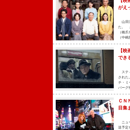
【映
がえ
山田洋
た。 
（橋爪
（中嶋
【映
でき
スティ
された
チ・ミ
バーグ
ＣＮ
目集
ニュー
送予定