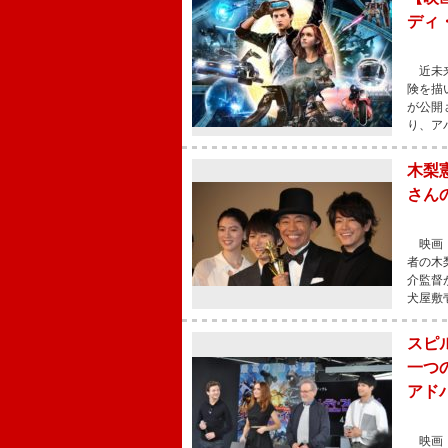
ディ
近未来
険を描
が公開
り、ア
木梨
さん
映画『
者の木
介監督
犬屋敷
スピ
一つ
アド
映画『