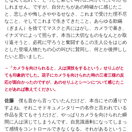
しれません。ですが、自分たちがあの時確かに感じたこ
と、悲しさや悔しさややるせなさ、これまで受けた理不尽
なこと、そしてこれまで生きてきたこと。あらゆる欺瞞
（ぎまん）を捨ててマスクと共にはがし、カメラで暴き、
イナズマによって照らす。本当に大切なものをなんとか取
り返そうと、必死に守ろうと奮闘するこの主人公をはじめ
とした登場人物たちの心の叫びに賛同し、何とか後押しし
たいと思いました。
－「カメラを向けられると、人は演技をするという」せりふがと
ても印象的でした。花子にカメラを向けられた時の三者三様の反
応が面白かったのですが、あのせりふとシーンについて感じたこ
とがあれば教えてください。
佐藤
僕も昔から言っていたんだけど、本当にその通りで
すよね。それこそドキュメンタリーの名作と言われている
作品を見てもそうだけど、やっぱりカメラを向けられた瞬
間に人は演じてしまうんです。自意識過剰になってしまっ
て感情をコントロールできなくなる。それがあるというこ