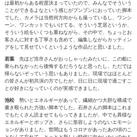
は最初からある程度決まっていたので、みんなでそういう
ことができるよなという感じがプンプンにおっていた脚本
でした。カメラは当然何方向からも撮っているし、ワンシ
ーン、ワンカットでもいけてる。そういう芝居というか、
そういう絵をいくつも重ねながら、その中で、ちょっとお
客さんに対する丁寧さも含めて、編集しながらカッティン
グをして見せていくというような作品だと思いました。
若葉
先ほど浩市さんがおっしゃったみたいに、この船に
乗られなかったら後悔するだろうなと思ったし、ただでは
帰らないぞっていう思いもありました。現場ではほとんど
の皆さんが初共演の方でしたが、日に日に現場で過ごすこ
とが好きになっていくのが実感できました。
池松
勢いとエネルギーがあって、繊細かつ大胆な構成で
書き殴られた力強い脚本でした。石井さんの脚本はこれま
でもたくさん読ませてもらってきましたが、中でも異様な
エネルギーとポップさ、さらに形容しようのないエモーシ
ョンがありました。世間はもうコロナがあったあの頃のこ
となんて忘れて、とっとと新しい時代に向かいたいのかも