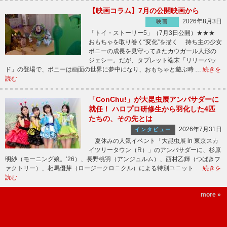
【映画コラム】7月の公開映画から
2026年8月3日
映画
「トイ・ストーリー5」（7月3日公開）★★★
おもちゃを取り巻く“変化”を描く 持ち主の少女
ボニーの成長を見守ってきたカウガール人形の
ジェシー。だが、タブレット端末「リリーパッ
ド」の登場で、ボニーは画面の世界に夢中になり、おもちゃと遊ぶ時 …
続きを
読む
「ConChu!」が大昆虫展アンバサダーに
就任！ ハロプロ研修生から羽化した4匹
たちの、その先とは
2026年7月31日
インタビュー
夏休みの人気イベント「大昆虫展 in 東京スカ
イツリータウン（R）」のアンバサダーに、杉原
明紗（モーニング娘。’26）、長野桃羽（アンジュルム）、西村乙輝（つばきフ
ァクトリー）、相馬優芽（ロージークロニクル）による特別ユニット …
続きを
読む
more »