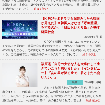
の書き下ろし新作舞台「アメリカン・ドリーム」が8月15日からPARCO劇場で
上演される。本作は、1940年代後半のアメリカを舞台に、反共産主義に基づ
く“赤狩り”によって告 …
続きを読む
【K-POPもKドラマも深読みしたら韓国
が見えた】＃韓国人はなぜ「呼称整理」
をするのか、「脱出おひとり島」が映す
韓国社会
2026年8月7日
K-POPや韓国ドラマは、エンターテインメン
トであると同時に、韓国社会を映す鏡でもある。何気ない言葉やしぐさ、習慣
の背景をたどると、その国ならではの価値観や歴史、人との関わり方が見えて
くる。この連載では、韓国カルチャーを入り口に、知ってい …
続きを読む
福原遥「自分の大切な人を大事にして生
きていこうと思いました」【インタビュ
ー】『あの星が降る丘で、君とまた出会
いたい。』
2026年8月6日
映画
大ヒット映画『あの花が咲く丘で、君とまた
出会えたら。』の続編にして完結編『あの星が降る丘で、君とまた出会いた
い。』が8月7日から全国公開される。前作に続いて主人公の百合を演じた福原
遥に話を聞いた。 －始めに、前作『あの花が咲く丘で、君とま …
続きを読む