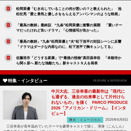
松岡茉優「むき出しでいることの何が悪いの？と教えられた」 池
松壮亮「愛と勇気と優しさをもらえるアンパンマンのような映画」
「最高の教師」最終話 “九条”松岡茉優に衝撃の展開 「重いテー
マだったけれど良いドラマ」「心情描写が良かった」
「最高の教師」“九条”松岡茉優と“夫”松下洸平の対話シーンに反響
「ドラマはダークな内容なのに、松下洸平で胸キュンしてる」
佐藤浩市「どうする家康」で“最後の怪物”真田昌幸役 「本能寺か
ら関ヶ原へ 新たな強敵たち」新キャスト９人を発表
特集・インタビュー
FEATURE & INTERVIEW
中川大志、三谷幸喜の最新作は「現代に
も通ずる、過去の出来事として片付けら
れないもの」を描く PARCO PRODUCE
2026「アメリカン・ドリーム」【インタ
ビュー】
2026年8月8日
舞台・ミュージカル
三谷幸喜が長年温めていたテーマを豪華キャストで描く、渾身（こんしん）