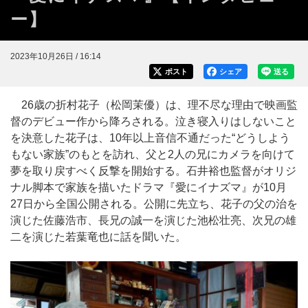
ー】
2023年10月26日 / 16:14
ポスト
シェア
送る
26歳の折村花子（松岡茉優）は、理不尽な理由で映画監
督のデビュー作から降ろされる。泣き寝入りはしないこと
を決意した花子は、10年以上音信不通だった“どうしよう
もない家族”のもとを訪れ、父と2人の兄にカメラを向けて
夢を取り戻すべく反撃を開始する。石井裕也監督がオリジ
ナル脚本で家族を描いたドラマ『愛にイナズマ』が10月
27日から全国公開される。公開に先立ち、花子の父の治を
演じた佐藤浩市、長兄の誠一を演じた池松壮亮、次兄の雄
二を演じた若葉竜也に話を聞いた。