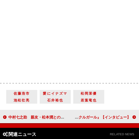
佐藤浩市
愛にイナズマ
松岡茉優
池松壮亮
石井裕也
若葉竜也
中村七之助 親友・松本潤との初共演に「神様が待っていてくれたのかな、と思うような巡り合わせ」 迫る関ヶ原！演じる石田三成と家康の関係は？【「どうする家康」インタビュー】
三吉彩花「いろんな国のチームと仕事をしてみたい」 日韓共同作品の本格アクションで芽生えた新たな意欲『ナックルガール』【インタビュー】
関連ニュース
RELATED NEWS