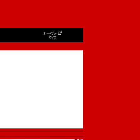
オーヴォ
OVO