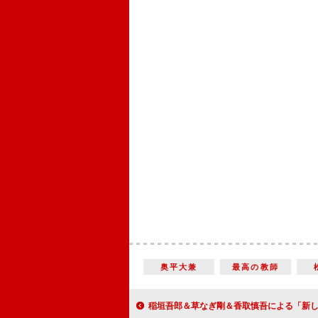
奥平大兼
最高の教師
稲垣吾郎＆草なぎ剛＆香取慎吾による「新しい地図」 お正月に会員限定イベントを初の日