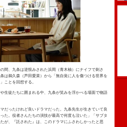
の間、九条は逆恨みされた浜岡（青木柚）にナイフで刺さ
九条は鵜久森（芦田愛菜）から「無自覚に人を傷つける世界を
た」ことを回想する。
や生徒たちに囲まれる中、九条が笑みを浮かべる場面で物語
ーマだったけれど良いドラマだった。九条先生が生きていて良
かった。役者さんたちの演技が最高で何度も泣いた」「サブタ
いたが、『託された』は、このドラマにふさわしかったと思