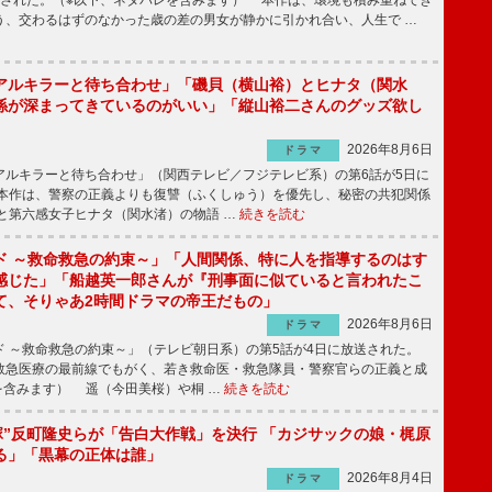
送された。（※以下、ネタバレを含みます） 本作は、環境も積み重ねてき
う、交わるはずのなかった歳の差の男女が静かに引かれ合い、人生で …
アルキラーと待ち合わせ」「磯貝（横山裕）とヒナタ（関水
係が深まってきているのがいい」「縦山裕二さんのグッズ欲し
2026年8月6日
ドラマ
ルキラーと待ち合わせ」（関西テレビ／フジテレビ系）の第6話が5日に
本作は、警察の正義よりも復讐（ふくしゅう）を優先し、秘密の共犯関係
と第六感女子ヒナタ（関水渚）の物語 …
続きを読む
ド ～救命救急の約束～」「人間関係、特に人を指導するのはす
感じた」「船越英一郎さんが『刑事面に似ていると言われたこ
て、そりゃあ2時間ドラマの帝王だもの」
2026年8月6日
ドラマ
 ～救命救急の約束～」（テレビ朝日系）の第5話が4日に放送された。
急医療の最前線でもがく、若き救命医・救急隊員・警察官らの正義と成
を含みます） 遥（今田美桜）や桐 …
続きを読む
鬼塚”反町隆史らが「告白大作戦」を決行 「カジサックの娘・梶原
る」「黒幕の正体は誰」
2026年8月4日
ドラマ