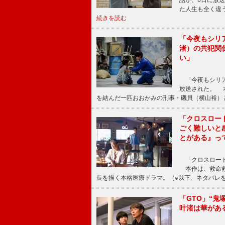
話が、6日に放
た人生も全く違
続きを読む
「今夜もシリ
渚）の共犯関
い」
「今夜もシリア
放送された。 
を結んだ一匹おおかみの刑事・磯貝（横山裕）
「クロスロー
ごく難しいと
とがある』っ
「クロスロード
本作は、救命救
長を描く本格医療ドラマ。（※以下、ネタバレ
「GTO」“
叶渚は華があ