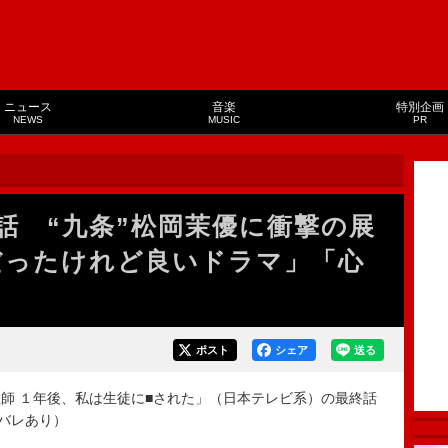
ニュース
音楽
特別企画
NEWS
MUSIC
PR
話 “九条”松岡茉優に衝撃の展
だったけれど良いドラマ」「心
ポスト
シェア
送る
師 １年後、私は生徒に■された」（日本テレビ系）の最終話
タバレあり）