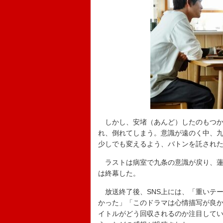
しかし、安堵（あんど）したのもつか
れ、倒れてしまう。意識が遠のく中、
少しでも変えるよう、バトンを託され
ラストは病室で九条の意識が戻り、蓮
は終幕した。
放送終了後、SNS上には、「重いテ
かった」「このドラマは心情描写が良
イトルがどう回収されるのか注目して