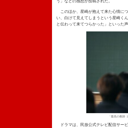
う」などの感想が投稿された。
このほか、星崎が抱えて来た心情につ
い、白けて見えてしまうという星崎く
と伝わって来てつらかった」といった
「最高の教師 
ドラマは、民放公式テレビ配信サービス