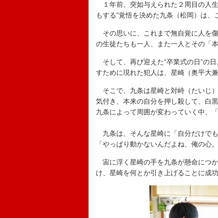
１年前、突如与えられた２周目の人生
もする”覚悟を決めた九条（松岡）は、
その思いに、これまで無自覚に人を傷
の生徒たちも一人、また一人とその「
そして、再び迎えた“卒業式の日”の日
すために現れた犯人は、星崎（奥平大
そこで、九条は星崎と対峙（たいじ）
気付き、本来の自分を押し殺して、白
九条によって周囲が変わっていく中、
九条は、そんな星崎に「自分だけでも
「やっぱり動かないんだよね、俺の心
宙に浮く星崎の手を九条が懸命につか
け、星崎を何とか引き上げることに成