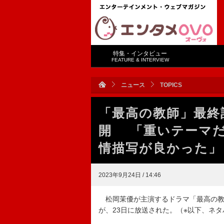
特集・インタビュー
FEATURE & INTERVIEW
ニュース
TOPICS
「最高の教師」最終
開 「重いテーマ
情描写が良かった」
2023年9月24日 / 14:46
松岡茉優が主演するドラマ「最高の教
が、23日に放送された。（※以下、ネ