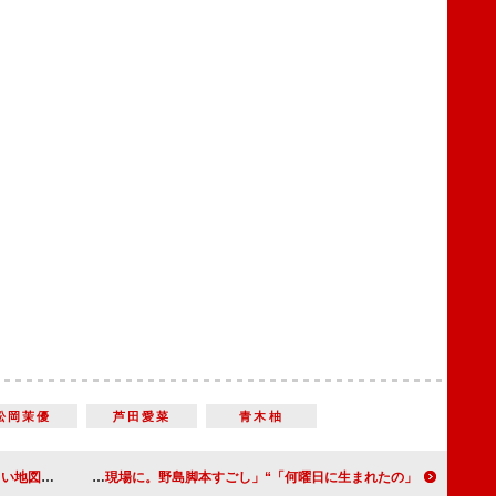
松岡茉優
芦田愛菜
青木柚
本武道館で開催
「何曜日に生まれたの」“すい”飯豊まりえが事故で助けを求めた人物が明らかに 「接点がまさかあの事故の現場に。野島脚本すごし」