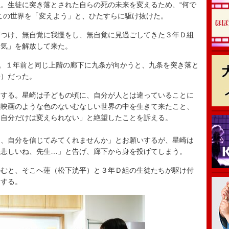
。生徒に突き落とされた自らの死の未来を変えるため、“何で
この世界を「変えよう」と、ひたすらに駆け抜けた。
つけ、無自覚に我慢をし、無自覚に見過ごしてきた３年Ｄ組
本気」を解放して来た。
。１年前と同じ上階の廊下に九条が向かうと、九条を突き落と
兼）だった。
する。星崎は子どもの頃に、自分が人とは違っていることに
黒映画のような色のないむなしい世界の中を生きて来たこと、
「自分だけは変えられない」と絶望したことを訴える。
、自分を信じてみてくれませんか」とお願いするが、星崎は
。悲しいね、先生…」と告げ、廊下から身を投げてしまう。
むと、そこへ蓮（松下洸平）と３年Ｄ組の生徒たちが駆け付
功する。