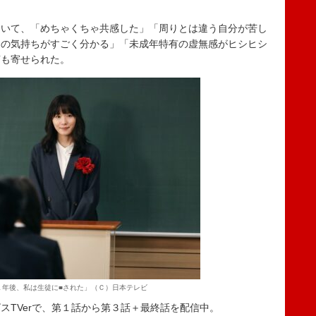
いて、「めちゃくちゃ共感した」「周りとは違う自分が苦し
んの気持ちがすごく分かる」「未成年特有の虚無感がヒシヒシ
声も寄せられた。
１年後、私は生徒に■された」（Ｃ）日本テレビ
TVerで、第１話から第３話＋最終話を配信中。