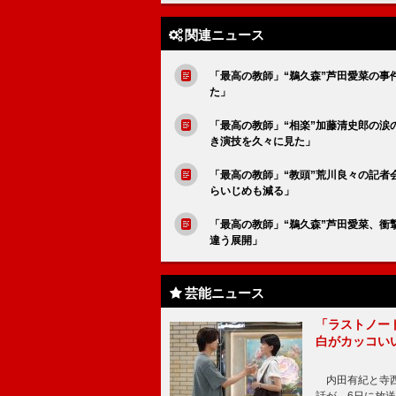
関連ニュース
「最高の教師」“鵜久森”芦田愛菜の
た」
「最高の教師」“相楽”加藤清史郎の涙
き演技を久々に見た」
「最高の教師」“教頭”荒川良々の記者
らいじめも減る」
「最高の教師」“鵜久森”芦田愛菜、衝
違う展開」
芸能ニュース
「ラストノー
白がカッコい
内田有紀と寺西