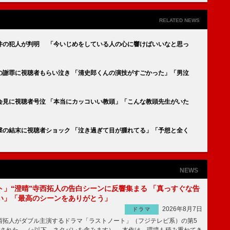
RELATED NEWS
事件の犯人が判明 「今いじめをしている人の心に響けばいいなと思っ
の謝罪に視聴者もらい泣き 「清史郎くんの演技がすごかった」「男泣
会見に視聴者号泣 「本当にカッコいい教頭」「こんな教頭先生がいた
撃の結末に視聴者ショック 「泣き過ぎて目が腫れてる」「予想と全く
NEWS
ト」“澄晴”寺西拓人の告白シーンに反響集まる 「真っすぐな告
い」「最高のシーンをありがとう」
2026年8月7日
ドラマ
拓人がダブル主演するドラマ「ラストノート」（フジテレビ系）の第5