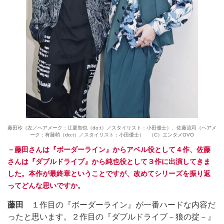
藤田玲（左／ヘアメーク：江夏智也（do:t）／スタイリスト：小田優士）、佐藤流司（ヘアメ
ーク：有藤萌（do:t）／スタイリスト：小田優士） （C）エンタメOVO
－藤田さんは『ボーダーライン』からアベル役として４作、佐藤
さんは『ダブルドライブ』から純也役として３作に出演してきま
した。本作が最終章ということですが、改めてシリーズを振り返
ってどんな思いですか。
藤田
１作目の『ボーダーライン』が一番ハードな内容だ
ったと思います。２作目の『ダブルドライブ－狼の掟－』