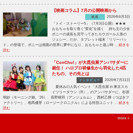
【映画コラム】7月の公開映画から
2026年8月3日
映画
「トイ・ストーリー5」（7月3日公開）★★★
おもちゃを取り巻く“変化”を描く 持ち主の少女
ボニーの成長を見守ってきたカウガール人形の
ジェシー。だが、タブレット端末「リリーパッ
ド」の登場で、ボニーは画面の世界に夢中になり、おもちゃと遊ぶ時 …
続きを
読む
「ConChu!」が大昆虫展アンバサダーに
就任！ ハロプロ研修生から羽化した4匹
たちの、その先とは
2026年7月31日
インタビュー
夏休みの人気イベント「大昆虫展 in 東京スカ
イツリータウン（R）」のアンバサダーに、杉原
明紗（モーニング娘。’26）、長野桃羽（アンジュルム）、西村乙輝（つばきフ
ァクトリー）、相馬優芽（ロージークロニクル）による特別ユニット …
続きを
読む
more »