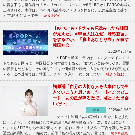
の書き下ろし新作舞台「アメリカン・ドリーム」が8月15日からPARCO劇場で
上演される。本作は、1940年代後半のアメリカを舞台に、反共産主義に基づ
く“赤狩り”によって告 …
続きを読む
【K-POPもKドラマも深読みしたら韓国
が見えた】＃韓国人はなぜ「呼称整理」
をするのか、「脱出おひとり島」が映す
韓国社会
2026年8月7日
K-POPや韓国ドラマは、エンターテインメン
トであると同時に、韓国社会を映す鏡でもある。何気ない言葉やしぐさ、習慣
の背景をたどると、その国ならではの価値観や歴史、人との関わり方が見えて
くる。この連載では、韓国カルチャーを入り口に、知ってい …
続きを読む
福原遥「自分の大切な人を大事にして生
きていこうと思いました」【インタビュ
ー】『あの星が降る丘で、君とまた出会
いたい。』
2026年8月6日
映画
大ヒット映画『あの花が咲く丘で、君とまた
出会えたら。』の続編にして完結編『あの星が降る丘で、君とまた出会いた
い。』が8月7日から全国公開される。前作に続いて主人公の百合を演じた福原
遥に話を聞いた。 －始めに、前作『あの花が咲く丘で、君とま …
続きを読む