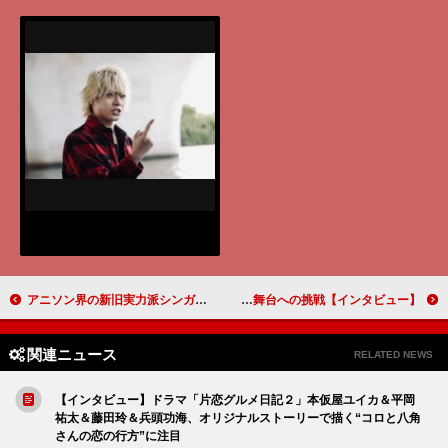
アニソン界の新旧実力派シンガーが一堂に集結！ 「高橋秀幸とゆかいなアニソンシンガーズ２」が10月に開催
夏帆「やらないという選択肢はなかった」 苦手意識もあった舞台への挑戦【インタビュー】
関連ニュース
RELATED NEWS
【インタビュー】ドラマ「片恋グルメ日記２」本仮屋ユイカ＆平岡
祐太＆藤田玲＆兵頭功海、オリジナルストーリーで描く“コロと八角
さんの恋の行方”に注目