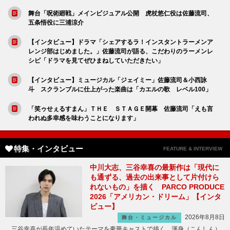
舞台「呪術廻戦」メインビジュアル公開 虎杖悠仁役は佐藤流司、
五条悟役に三浦涼介
【インタビュー】ドラマ「シェアするラ！インスタントラーメンア
レンジ部はじめました。」佐藤流司が語る、こだわりのラーメンレ
シピ「ドラマを見てぜひまねしていただきたい」
【インタビュー】ミュージカル「ジェイミー」佐藤流司＆小西詠
斗 スクランブルに仕上がった楽曲は「カエルの歌 レベル100」
「笑ゥせぇるすまん」ＴＨＥ ＳＴＡＧＥ開幕 佐藤流司「えも言
われぬ多幸感を味わうことになります」
特集・インタビュー
FEATURE & INTERVIEW
中川大志、三谷幸喜の最新作は「現代に
も通ずる、過去の出来事として片付けら
れないもの」を描く PARCO PRODUCE
2026「アメリカン・ドリーム」【インタ
ビュー】
2026年8月8日
舞台・ミュージカル
三谷幸喜が長年温めていたテーマを豪華キャストで描く、渾身（こんしん）