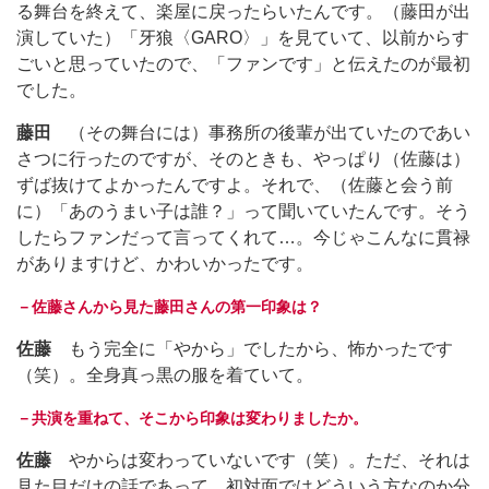
る舞台を終えて、楽屋に戻ったらいたんです。（藤田が出
演していた）「牙狼〈GARO〉」を見ていて、以前からす
ごいと思っていたので、「ファンです」と伝えたのが最初
でした。
藤田
（その舞台には）事務所の後輩が出ていたのであい
さつに行ったのですが、そのときも、やっぱり（佐藤は）
ずば抜けてよかったんですよ。それで、（佐藤と会う前
に）「あのうまい子は誰？」って聞いていたんです。そう
したらファンだって言ってくれて…。今じゃこんなに貫禄
がありますけど、かわいかったです。
－佐藤さんから見た藤田さんの第一印象は？
佐藤
もう完全に「やから」でしたから、怖かったです
（笑）。全身真っ黒の服を着ていて。
－共演を重ねて、そこから印象は変わりましたか。
佐藤
やからは変わっていないです（笑）。ただ、それは
見た目だけの話であって、初対面ではどういう方なのか分