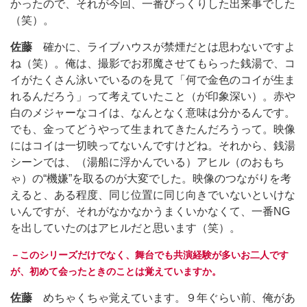
かったので、それが今回、一番びっくりした出来事でした
（笑）。
佐藤
確かに、ライブハウスが禁煙だとは思わないですよ
ね（笑）。俺は、撮影でお邪魔させてもらった銭湯で、コ
イがたくさん泳いでいるのを見て「何で金色のコイが生ま
れるんだろう」って考えていたこと（が印象深い）。赤や
白のメジャーなコイは、なんとなく意味は分かるんです。
でも、金ってどうやって生まれてきたんだろうって。映像
にはコイは一切映ってないんですけどね。それから、銭湯
シーンでは、（湯船に浮かんでいる）アヒル（のおもち
ゃ）の“機嫌”を取るのが大変でした。映像のつながりを考
えると、ある程度、同じ位置に同じ向きでいないといけな
いんですが、それがなかなかうまくいかなくて、一番NG
を出していたのはアヒルだと思います（笑）。
－このシリーズだけでなく、舞台でも共演経験が多いお二人です
が、初めて会ったときのことは覚えていますか。
佐藤
めちゃくちゃ覚えています。９年ぐらい前、俺があ