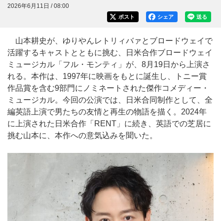
2026年6月11日 / 08:00
ポスト
シェア
送る
山本耕史が、ゆりやんレトリィバァとブロードウェイで
活躍するキャストとともに挑む、日米合作ブロードウェイ
ミュージカル「フル・モンティ」が、8月19日から上演さ
れる。本作は、1997年に映画をもとに誕生し、トニー賞
作品賞を含む9部門にノミネートされた傑作コメディー・
ミュージカル。今回の公演では、日米合同制作として、全
編英語上演で男たちの友情と再生の物語を描く。2024年
に上演された日米合作「RENT」に続き、英語での芝居に
挑む山本に、本作への意気込みを聞いた。