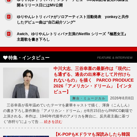
開＆リリース日にはMV公開
ゆりやんレトリィバァがソロアーティスト活動発表 yonkeyと共作
したデビュー曲は“自己紹介ソング”
Awich、ゆりやんレトリィバァ主演のNetflix シリーズ『極悪女王』
主題歌を書き下ろし
特集・インタビュー
FEATURE & INTERVIEW
中川大志、三谷幸喜の最新作は「現代に
も通ずる、過去の出来事として片付けら
れないもの」を描く PARCO PRODUCE
2026「アメリカン・ドリーム」【インタ
ビュー】
2026年8月8日
舞台・ミュージカル
三谷幸喜が長年温めていたテーマを豪華キャストで描く、渾身（こんしん）
の書き下ろし新作舞台「アメリカン・ドリーム」が8月15日からPARCO劇場で
上演される。本作は、1940年代後半のアメリカを舞台に、反共産主義に基づ
く“赤狩り”によって告 …
続きを読む
【K-POPもKドラマも深読みしたら韓国