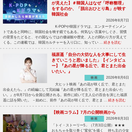
が見えた】＃韓国人はなぜ「呼称整理」
をするのか、「脱出おひとり島」が映す
韓国社会
2026年8月7日
K-POPや韓国ドラマは、エンターテインメン
トであると同時に、韓国社会を映す鏡でもある。何気ない言葉やしぐさ、習慣
の背景をたどると、その国ならではの価値観や歴史、人との関わり方が見えて
くる。この連載では、韓国カルチャーを入り口に、知ってい …
続きを読む
福原遥「自分の大切な人を大事にして生
きていこうと思いました」【インタビュ
ー】『あの星が降る丘で、君とまた出会
いたい。』
2026年8月6日
映画
大ヒット映画『あの花が咲く丘で、君とまた
出会えたら。』の続編にして完結編『あの星が降る丘で、君とまた出会いた
い。』が8月7日から全国公開される。前作に続いて主人公の百合を演じた福原
遥に話を聞いた。 －始めに、前作『あの花が咲く丘で、君とま …
続きを読む
【映画コラム】7月の公開映画から
2026年8月3日
映画
「トイ・ストーリー5」（7月3日公開）★★★
おもちゃを取り巻く“変化”を描く 持ち主の少女