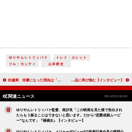
ゆりやんレトリィバァ
トレイ・エレット
フル・モンティ
山本耕史
吹越満 俳優になった理由は「映画に出たかったから」昭和の文豪・谷崎潤一郎原作の『鍵』で主演【インタビュー】
舞台「キングダムII ―継承―」三浦宏規・高野洸・山本千尋・山口祐一郎、「死力を尽くさなければいけない」作品に再び挑む【インタビュー】
関連ニュース
RELATED NEWS
ゆりやんレトリィバァ監督、南沙良「この映画を見た後で告白され
たらもう振ることはできないと思います。だから“恋愛成就ムービ
ー”なんです」『禍禍女』【インタビュー】
ゆりやんレトリィバァ、メジャーデビューSG発表記者会見の模様公