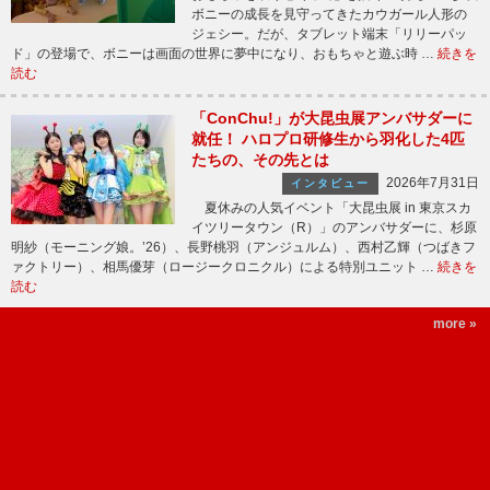
ボニーの成長を見守ってきたカウガール人形の
ジェシー。だが、タブレット端末「リリーパッ
ド」の登場で、ボニーは画面の世界に夢中になり、おもちゃと遊ぶ時 …
続きを
読む
「ConChu!」が大昆虫展アンバサダーに
就任！ ハロプロ研修生から羽化した4匹
たちの、その先とは
2026年7月31日
インタビュー
夏休みの人気イベント「大昆虫展 in 東京スカ
イツリータウン（R）」のアンバサダーに、杉原
明紗（モーニング娘。’26）、長野桃羽（アンジュルム）、西村乙輝（つばきフ
ァクトリー）、相馬優芽（ロージークロニクル）による特別ユニット …
続きを
読む
more »