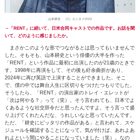
山本耕史 （C）エンタメOVO
－「RENT」に続いて、日米合同キャストでの作品です。お話を聞
いて、どのように感じましたか。
まさかこのような形でつながるとは思ってもいませんで
した。そもそも、山本耕史という俳優の大半を作った
「RENT」という作品に最初に出演したのが21歳のときで
す。1998年に再演をして、その後も紆余曲折があり、
2024年に再び英語で上演することができました。そこ
で、僕の中では舞台人生に区切りをつけたつもりでした。
そうしたら、「RENT」の演出家のトレイ・エレットが
「次は何やる？」って（笑）。そう言われても、日本でよ
くあるような社交辞令だと思ったんですよ。そう言って盛
り上げてくれたんだな、うれしいなと思っていたんです。
ただ、「耕史にピッタリの作品がある」と言われて、スケ
ジュールを確認することになって。気が付けば、あれよあ
れよという間にやることになっていました（笑）。なの