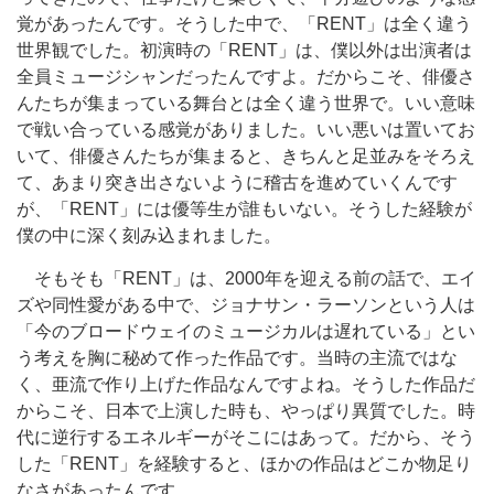
覚があったんです。そうした中で、「RENT」は全く違う
世界観でした。初演時の「RENT」は、僕以外は出演者は
全員ミュージシャンだったんですよ。だからこそ、俳優さ
んたちが集まっている舞台とは全く違う世界で。いい意味
で戦い合っている感覚がありました。いい悪いは置いてお
いて、俳優さんたちが集まると、きちんと足並みをそろえ
て、あまり突き出さないように稽古を進めていくんです
が、「RENT」には優等生が誰もいない。そうした経験が
僕の中に深く刻み込まれました。
そもそも「RENT」は、2000年を迎える前の話で、エイ
ズや同性愛がある中で、ジョナサン・ラーソンという人は
「今のブロードウェイのミュージカルは遅れている」とい
う考えを胸に秘めて作った作品です。当時の主流ではな
く、亜流で作り上げた作品なんですよね。そうした作品だ
からこそ、日本で上演した時も、やっぱり異質でした。時
代に逆行するエネルギーがそこにはあって。だから、そう
した「RENT」を経験すると、ほかの作品はどこか物足り
なさがあったんです。