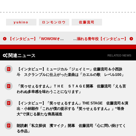
yukino
ロンモンロウ
佐藤流司
【インタビュー】「WOWOWオリジナルドラマ 青野くんに触りたいから死にたい」主演・佐藤勝利の彼女役の高橋ひかる「青野くんは罪な男だなって思います」
【インタビュー】映画『ツーアウトフルベース』阿部顕嵐「自分の幅を広げるチャンスだと思いました」長編映画初主演でドラッグに溺れる青年役
関連ニュース
RELATED NEWS
【インタビュー】ミュージカル「ジェイミー」佐藤流司＆小西詠
斗 スクランブルに仕上がった楽曲は「カエルの歌 レベル100」
「笑ゥせぇるすまん」ＴＨＥ ＳＴＡＧＥ開幕 佐藤流司「えも言
われぬ多幸感を味わうことになります」
【インタビュー】「笑ゥせぇるすまん」THE STAGE 佐藤流司＆演
出・小林顕作「これが僕の提示する『笑ゥせぇるすまん』」“等身
大”で演じる新たな喪黒福造
朗読劇「私立探偵 濱マイク」開幕 佐藤流司「心に問い掛けてく
る作品」