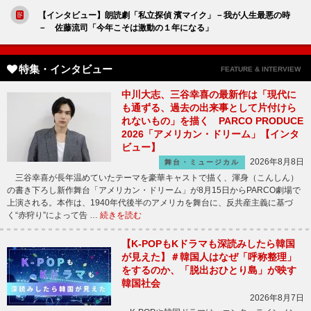
【インタビュー】朗読劇「私立探偵 濱マイク」－我が人生最悪の時
－ 佐藤流司「今年こそは激動の１年になる」
特集・インタビュー
FEATURE & INTERVIEW
中川大志、三谷幸喜の最新作は「現代に
も通ずる、過去の出来事として片付けら
れないもの」を描く PARCO PRODUCE
2026「アメリカン・ドリーム」【インタ
ビュー】
2026年8月8日
舞台・ミュージカル
三谷幸喜が長年温めていたテーマを豪華キャストで描く、渾身（こんしん）
の書き下ろし新作舞台「アメリカン・ドリーム」が8月15日からPARCO劇場で
上演される。本作は、1940年代後半のアメリカを舞台に、反共産主義に基づ
く“赤狩り”によって告 …
続きを読む
【K-POPもKドラマも深読みしたら韓国
が見えた】＃韓国人はなぜ「呼称整理」
をするのか、「脱出おひとり島」が映す
韓国社会
2026年8月7日