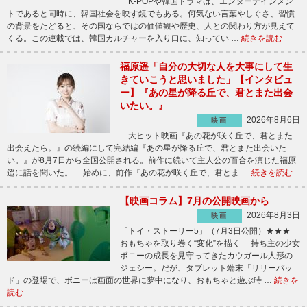
K-POPや韓国ドラマは、エンターテインメン
トであると同時に、韓国社会を映す鏡でもある。何気ない言葉やしぐさ、習慣
の背景をたどると、その国ならではの価値観や歴史、人との関わり方が見えて
くる。この連載では、韓国カルチャーを入り口に、知ってい …
続きを読む
福原遥「自分の大切な人を大事にして生
きていこうと思いました」【インタビュ
ー】『あの星が降る丘で、君とまた出会
いたい。』
2026年8月6日
映画
大ヒット映画『あの花が咲く丘で、君とまた
出会えたら。』の続編にして完結編『あの星が降る丘で、君とまた出会いた
い。』が8月7日から全国公開される。前作に続いて主人公の百合を演じた福原
遥に話を聞いた。 －始めに、前作『あの花が咲く丘で、君とま …
続きを読む
【映画コラム】7月の公開映画から
2026年8月3日
映画
「トイ・ストーリー5」（7月3日公開）★★★
おもちゃを取り巻く“変化”を描く 持ち主の少女
ボニーの成長を見守ってきたカウガール人形の
ジェシー。だが、タブレット端末「リリーパッ
ド」の登場で、ボニーは画面の世界に夢中になり、おもちゃと遊ぶ時 …
続きを
読む