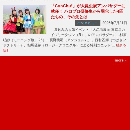
「ConChu!」が大昆虫展アンバサダーに
就任！ ハロプロ研修生から羽化した4匹
たちの、その先とは
2026年7月31日
インタビュー
夏休みの人気イベント「大昆虫展 in 東京スカ
イツリータウン（R）」のアンバサダーに、杉原
明紗（モーニング娘。’26）、長野桃羽（アンジュルム）、西村乙輝（つばきフ
ァクトリー）、相馬優芽（ロージークロニクル）による特別ユニット …
続きを
読む
more »