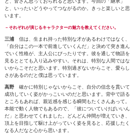
と、皆さん思っておられると思います。今回の「継承」
と、いったいどうやってつながるのか。きっと楽しいと思
います。
－それぞれが演じるキャラクターの魅力を教えてください。
三浦
信は、生まれ持った特別な才があるわけではなく、
「自分はこの一本で前進していくんだ」と決めて突き進ん
でいく性格が、主人公にぴったりです。彼を通して物語を
見るととても入り込みやすい。それは、特別な人間ではな
いからこそだと思います。特別過ぎないからこそ、愛らし
さがあるのだと僕は思っています。
高野
確かに特別じゃないからこそ、自分の信念を貫いて
成功していく姿がかっこいいのだと思います。背中で語る
ところもあれば、親近感を感じる瞬間もたくさんあって。
本能で動く人物でもあるので、「彼についていけばいいん
だ」と思わせてくれました。どんどん仲間が増えていき、
頂上を目指して駆け上がっていく姿を見ると、応援したく
なる人だなと心から思います。