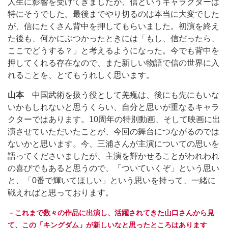
人生に影響を受けてきましたが、信というキャラクターは
特にそうでした。最後までやり切るのは本当に大変でした
が、信にたくさん背中を押してもらいました。初演を終え
た後も、何かにぶつかったときには「もし、信だったら、
ここでどうする？」と考えるようになった。今でも背中を
押してくれる存在なので、また新しい物語で信の世界に入
れることを、とてもうれしく思います。
山本
中国武術を扱う役として羌瘣は、後にも先にもいな
いかもしれないと思うくらい、自分と思いが重なるキャラ
クターではあります。10周年の特別動画、そして映画に出
演させていただいたことが、今回の舞台につながるのでは
ないかと思います。今、三浦さんが主演についての思いを
語ってくださいましたが、主演を輝かせることがわれわれ
の喜びでもあると思うので、「ついていくぞ」という思い
と、「0番で輝いてほしい」という思いを持って、一緒に
戦えればと思っております。
－これまで数々の作品に出演し、活躍されてきた山口さんから見
て、この「キングダム」が新しいなと思ったところはあります