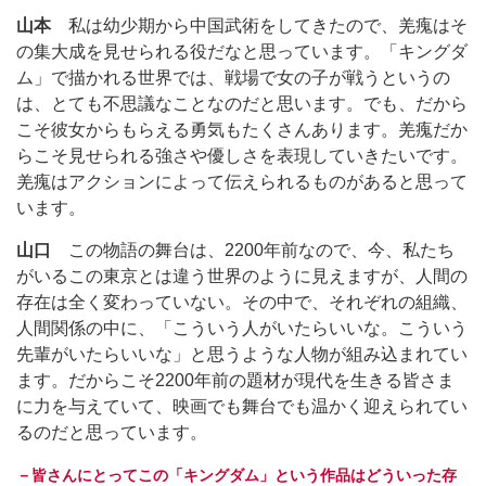
山本
私は幼少期から中国武術をしてきたので、羌瘣はそ
の集大成を見せられる役だなと思っています。「キングダ
ム」で描かれる世界では、戦場で女の子が戦うというの
は、とても不思議なことなのだと思います。でも、だから
こそ彼女からもらえる勇気もたくさんあります。羌瘣だか
らこそ見せられる強さや優しさを表現していきたいです。
羌瘣はアクションによって伝えられるものがあると思って
います。
山口
この物語の舞台は、2200年前なので、今、私たち
がいるこの東京とは違う世界のように見えますが、人間の
存在は全く変わっていない。その中で、それぞれの組織、
人間関係の中に、「こういう人がいたらいいな。こういう
先輩がいたらいいな」と思うような人物が組み込まれてい
ます。だからこそ2200年前の題材が現代を生きる皆さま
に力を与えていて、映画でも舞台でも温かく迎えられてい
るのだと思っています。
－皆さんにとってこの「キングダム」という作品はどういった存