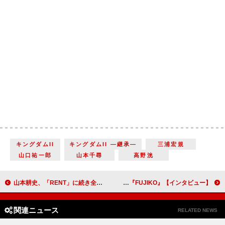
キングダムII
キングダムII ―継承―
三浦宏規
山口祐一郎
山本千尋
高野洸
山本耕史、「RENT」に続き全編英語上演に挑む「ゼロからのスタートだけどやるしかない」 日米合作ブロードウェイミュージカル「フル・モンティ」【インタビュー】
片山友希、MEGUMI「間違えても失敗しても、とにかく前に進み続けるということはお伝えできたかなと思います」『FUJIKO』【インタビュー】
関連ニュース
RELATED NEWS