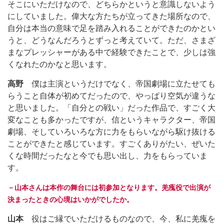
そこにいただけなので、どちらかというと意識しないよう
にしていました。偉大な方たちが立ってきた場所なので、
自分は本当の意味で足を踏み入れることができたのかとい
うと、どうなんだろうとずっと考えていて。ただ、さまざ
まなプレッシャーがある中で経験できたことで、少しは強
くなれたのかなと思います。
高野
僕は主演というだけでなく、帝国劇場に立たせても
らうこと自体が初めてだったので、やっぱり空気が違うな
と思いました。「自分との戦い」だった作品で、すごく大
変なことも多かったですが、信というキャラクター、帝国
劇場、そしていろいろな方に力をもらいながら駆け抜ける
ことができたと感じています。すごくありがたい、ぜいた
くな時間だったなと今でも思い出し、力をもらっていま
す。
－山本さんは本作の舞台には初参加となります。羌瘣役で出演が
決まったときの心境はいかがでしたか。
山本
役はご縁でいただけるものなので、今、私に羌瘣を