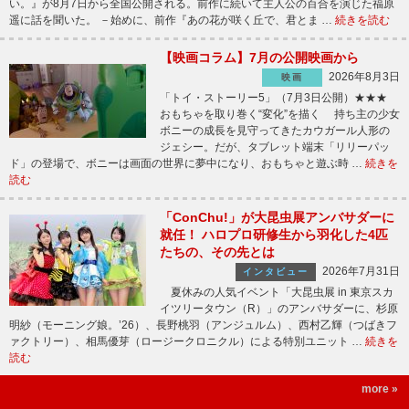
い。』が8月7日から全国公開される。前作に続いて主人公の百合を演じた福原
遥に話を聞いた。 －始めに、前作『あの花が咲く丘で、君とま …
続きを読む
【映画コラム】7月の公開映画から
2026年8月3日
映画
「トイ・ストーリー5」（7月3日公開）★★★
おもちゃを取り巻く“変化”を描く 持ち主の少女
ボニーの成長を見守ってきたカウガール人形の
ジェシー。だが、タブレット端末「リリーパッ
ド」の登場で、ボニーは画面の世界に夢中になり、おもちゃと遊ぶ時 …
続きを
読む
「ConChu!」が大昆虫展アンバサダーに
就任！ ハロプロ研修生から羽化した4匹
たちの、その先とは
2026年7月31日
インタビュー
夏休みの人気イベント「大昆虫展 in 東京スカ
イツリータウン（R）」のアンバサダーに、杉原
明紗（モーニング娘。’26）、長野桃羽（アンジュルム）、西村乙輝（つばきフ
ァクトリー）、相馬優芽（ロージークロニクル）による特別ユニット …
続きを
読む
more »