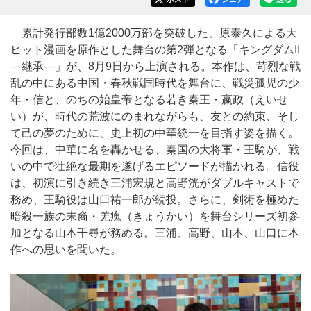
累計発行部数1億2000万部を突破した、原泰久による大
ヒット漫画を原作とした舞台の第2弾となる「キングダムII
―継承―」が、8月9日から上演される。本作は、苛烈な戦
乱の中にある中国・春秋戦国時代を舞台に、戦災孤児の少
年・信と、のちの始皇帝となる若き秦王・嬴政（えいせ
い）が、時代の荒波にのまれながらも、友との約束、そし
て己の夢のために、史上初の中華統一を目指す姿を描く。
今回は、中華に名を轟かせる、秦国の大将軍・王騎が、戦
いの中で壮絶な最期を遂げるエピソードが描かれる。信役
は、初演に引き続き三浦宏規と高野洸がダブルキャストで
務め、王騎役は山口祐一郎が続投。さらに、剣術を極めた
暗殺一族の末裔・羌瘣（きょうかい）を舞台シリーズ初参
加となる山本千尋が務める。三浦、高野、山本、山口に本
作への思いを聞いた。