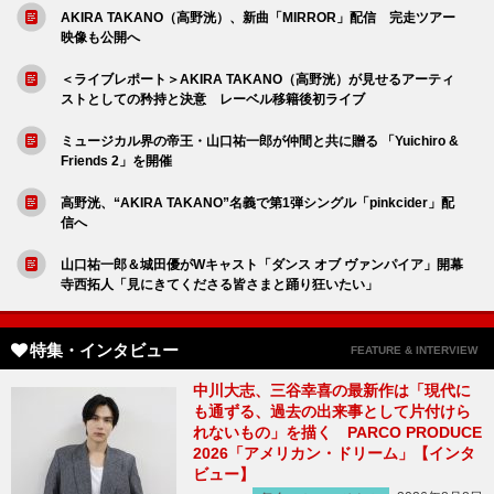
AKIRA TAKANO（高野洸）、新曲「MIRROR」配信 完走ツアー
映像も公開へ
＜ライブレポート＞AKIRA TAKANO（高野洸）が見せるアーティ
ストとしての矜持と決意 レーベル移籍後初ライブ
ミュージカル界の帝王・山口祐一郎が仲間と共に贈る 「Yuichiro &
Friends 2」を開催
高野洸、“AKIRA TAKANO”名義で第1弾シングル「pinkcider」配
信へ
山口祐一郎＆城田優がWキャスト「ダンス オブ ヴァンパイア」開幕
寺西拓人「見にきてくださる皆さまと踊り狂いたい」
特集・インタビュー
FEATURE & INTERVIEW
中川大志、三谷幸喜の最新作は「現代に
も通ずる、過去の出来事として片付けら
れないもの」を描く PARCO PRODUCE
2026「アメリカン・ドリーム」【インタ
ビュー】