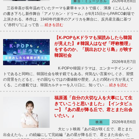
2026年8月8日
舞台・ミュージカル
三谷幸喜が長年温めていたテーマを豪華キャストで描く、渾身（こんしん）
の書き下ろし新作舞台「アメリカン・ドリーム」が8月15日からPARCO劇場で
上演される。本作は、1940年代後半のアメリカを舞台に、反共産主義に基づ
く“赤狩り”によって告 …
続きを読む
【K-POPもKドラマも深読みしたら韓国
が見えた】＃韓国人はなぜ「呼称整理」
をするのか、「脱出おひとり島」が映す
韓国社会
2026年8月7日
K-POPや韓国ドラマは、エンターテインメン
トであると同時に、韓国社会を映す鏡でもある。何気ない言葉やしぐさ、習慣
の背景をたどると、その国ならではの価値観や歴史、人との関わり方が見えて
くる。この連載では、韓国カルチャーを入り口に、知ってい …
続きを読む
福原遥「自分の大切な人を大事にして生
きていこうと思いました」【インタビュ
ー】『あの星が降る丘で、君とまた出会
いたい。』
2026年8月6日
映画
大ヒット映画『あの花が咲く丘で、君とまた
出会えたら。』の続編にして完結編『あの星が降る丘で、君とまた出会いた