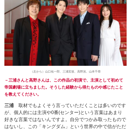
（左から）山口祐一郎、三浦宏規、高野洸、山本千尋
－三浦さんと高野さんは、この作品の初演で、主演として初めて
帝国劇場に立ちました。そうした経験から得たものや感じたこと
を教えてください。
三浦
取材でもよくそう言っていただくことは多いのです
が、個人的には主演や0番(センター)という言葉はあまり
好きな言葉ではないんですよ。自分でつかみ取ったもので
はないし、この「キングダム」という世界の中で信がただ