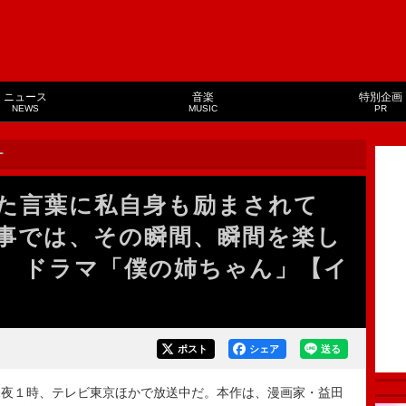
ニュース
音楽
特別企画
NEWS
MUSIC
PR
ー
た言葉に私自身も励まされて
事では、その瞬間、瞬間を楽し
 ドラマ「僕の姉ちゃん」【イ
ポスト
シェア
送る
夜１時、テレビ東京ほかで放送中だ。本作は、漫画家・益田