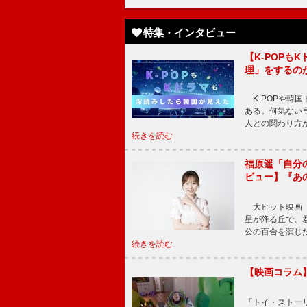
特集・インタビュー
【K-POP
理」をするの
K-POPや韓
ある。何気ない
人との関わり方
続きを読む
福原遥「自分
ビュー】『あ
大ヒット映画『
星が降る丘で、
公の百合を演じ
続きを読む
【映画コラム
「トイ・ストーリ