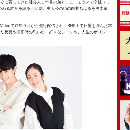
すぐに育ってきた社会人１年目の弟と、ユーモラスで辛辣（し
まつわる本音を語る会話劇。主人公の姉の白井ちはるを黒木華、
e Videoで昨年９月から先行配信され、SNS上で反響を呼んだ本
いた反響や撮影時の思い出、好きなシーンや、人生のポリシー