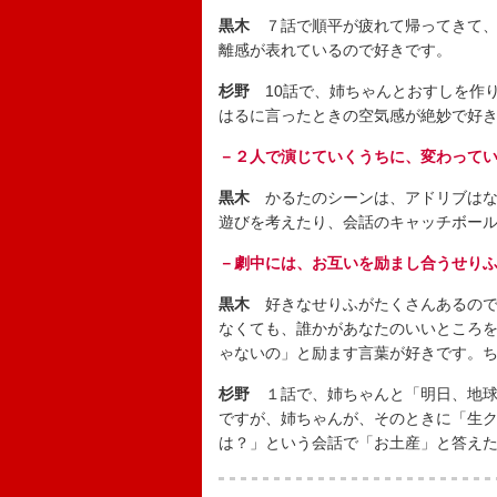
黒木
７話で順平が疲れて帰ってきて、
離感が表れているので好きです。
杉野
10話で、姉ちゃんとおすしを作
はるに言ったときの空気感が絶妙で好
－２人で演じていくうちに、変わって
黒木
かるたのシーンは、アドリブはな
遊びを考えたり、会話のキャッチボー
－劇中には、お互いを励まし合うせり
黒木
好きなせりふがたくさんあるので
なくても、誰かがあなたのいいところ
ゃないの」と励ます言葉が好きです。
杉野
１話で、姉ちゃんと「明日、地球
ですが、姉ちゃんが、そのときに「生
は？」という会話で「お土産」と答え