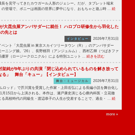
成長を見守ってきたカウガール人形のジェシー。だが、タブレット端末
」の登場で、ボニーは画面の世界に夢中になり、おもちゃと遊ぶ時 …
続
!」が大昆虫展アンバサダーに就任！ ハロプロ研修生から羽化した
その先とは
2026年7月31日
インタビュー
ベント「大昆虫展 in 東京スカイツリータウン（R）」のアンバサダー
モーニング娘。’26）、長野桃羽（アンジュルム）、西村乙輝（つばきファ
馬優芽（ロージークロニクル）による特別ユニット …
続きを読む
村架純が9年ぶりの共演「閉じ込められているものを解き放って
なる」 舞台「キュー」【インタビュー】
2026年7月31日
舞台・ミュージカル
ニムロッド」で芥川賞を受賞した作家・上田岳弘による長編小説を舞台化し
11月15日から上演される。本作は、瀬戸康史演じる心療内科医・立花徹
じる高校時代の同級生・渡辺恭子の人生が交差することで、過去・ …
続
more »