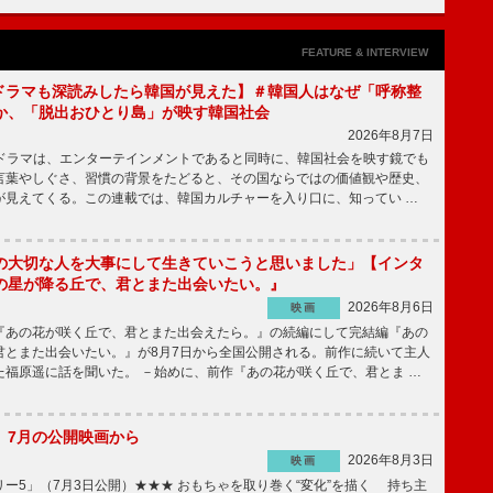
FEATURE & INTERVIEW
もKドラマも深読みしたら韓国が見えた】＃韓国人はなぜ「呼称整
か、「脱出おひとり島」が映す韓国社会
2026年8月7日
国ドラマは、エンターテインメントであると同時に、韓国社会を映す鏡でも
言葉やしぐさ、習慣の背景をたどると、その国ならではの価値観や歴史、
が見えてくる。この連載では、韓国カルチャーを入り口に、知ってい …
の大切な人を大事にして生きていこうと思いました」【インタ
の星が降る丘で、君とまた出会いたい。』
2026年8月6日
映画
あの花が咲く丘で、君とまた出会えたら。』の続編にして完結編『あの
君とまた出会いたい。』が8月7日から全国公開される。前作に続いて主人
た福原遥に話を聞いた。 －始めに、前作『あの花が咲く丘で、君とま …
】7月の公開映画から
2026年8月3日
映画
ー5」（7月3日公開）★★★ おもちゃを取り巻く“変化”を描く 持ち主