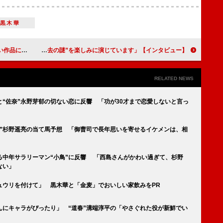
黒木華
演決定【インタビュー】
ドラマ「家庭教師のトラコ」福田福多役の中村蒼「僕自身も“トラコの野望や過去の謎”を楽しみに演じています」【インタビュー】
RELATED NEWS
と“佐奈”永野芽郁の切ない恋に反響 「功が30才まで恋愛しないと言っ
功”杉野遥亮の当て馬予想 「御曹司で長年思いを寄せるイケメンは、相
る中年サラリーマン“小鳥”に反響 「西島さんがかわい過ぎて、杉野
ない」
ュウリを付けて」 黒木華と「金麦」でおいしい家飲みをPR
んにキャラがぴったり」 “道春”溝端淳平の「やさぐれた役が新鮮でい