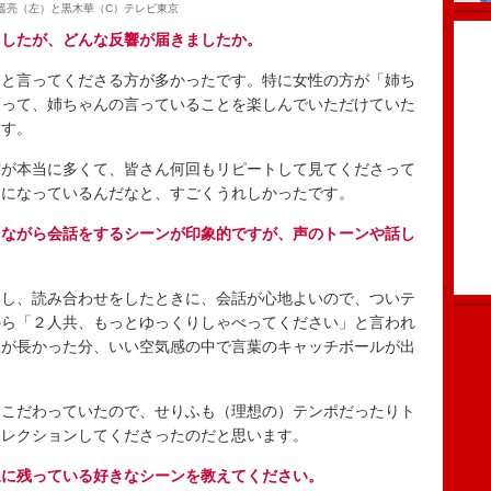
遥亮（左）と黒木華（C）テレビ東京
ましたが、どんな反響が届きましたか。
と言ってくださる方が多かったです。特に女性の方が「姉ち
さって、姉ちゃんの言っていることを楽しんでいただけていた
ます。
が本当に多くて、皆さん何回もリピートして見てくださって
品になっているんだなと、すごくうれしかったです。
しながら会話をするシーンが印象的ですが、声のトーンや話し
し、読み合わせをしたときに、会話が心地よいので、ついテ
から「２人共、もっとゆっくりしゃべってください」と言われ
間が長かった分、いい空気感の中で言葉のキャッチボールが出
こだわっていたので、せりふも（理想の）テンポだったりト
ィレクションしてくださったのだと思います。
象に残っている好きなシーンを教えてください。