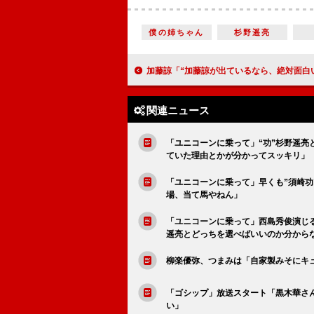
僕の姉ちゃん
杉野遥亮
加藤諒「“加藤諒が出ているなら、絶対面白い作品になる”と思ってもらえるのが夢」 ハマり役・舞台「パタリロ！」最新作が上
関連ニュース
「ユニコーンに乗って」“功”杉野遥亮
ていた理由とかが分かってスッキリ」
「ユニコーンに乗って」早くも”須崎
場、当て馬やねん」
「ユニコーンに乗って」西島秀俊演じ
遥亮とどっちを選べばいいのか分から
柳楽優弥、つまみは「自家製みそにキ
「ゴシップ」放送スタート「黒木華さ
い」