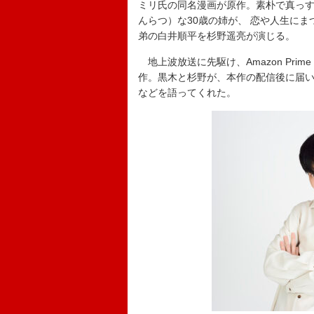
ミリ氏の同名漫画が原作。素朴で真っ
んらつ）な30歳の姉が、 恋や人生に
弟の白井順平を杉野遥亮が演じる。
地上波放送に先駆け、Amazon Prim
作。黒木と杉野が、本作の配信後に届
などを語ってくれた。