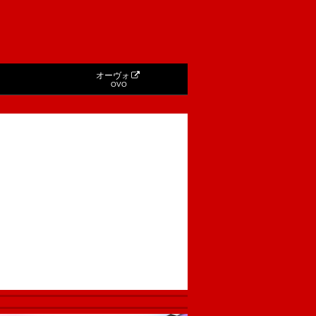
オーヴォ
OVO