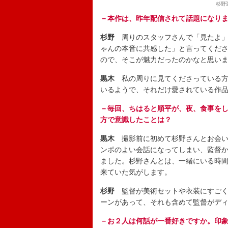
杉野
－本作は、昨年配信されて話題になり
杉野
周りのスタッフさんで「見たよ」
ゃんの本音に共感した」と言ってくだ
ので、そこが魅力だったのかなと思い
黒木
私の周りに見てくださっている方
いるようで、それだけ愛されている作
－毎回、ちはると順平が、夜、食事を
方で意識したことは？
黒木
撮影前に初めて杉野さんとお会い
ンポのよい会話になってしまい、監督
ました。杉野さんとは、一緒にいる時
来ていた気がします。
杉野
監督が美術セットや衣装にすごく
ーンがあって、それも含めて監督がデ
－お２人は何話が一番好きですか。印