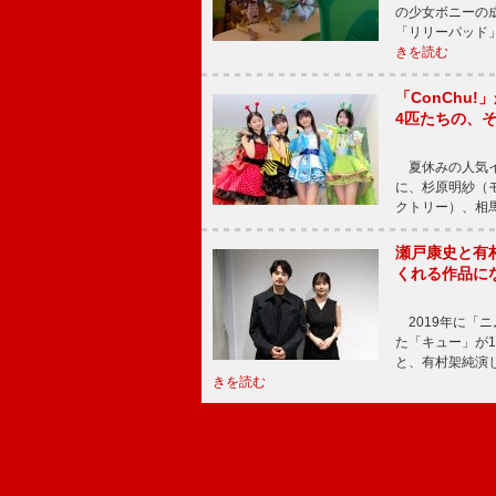
の少女ボニーの
「リリーパッド
きを読む
「ConChu
4匹たちの、
夏休みの人気イ
に、杉原明紗（
クトリー）、相
瀬戸康史と有
くれる作品に
2019年に「
た「キュー」が
と、有村架純演
きを読む