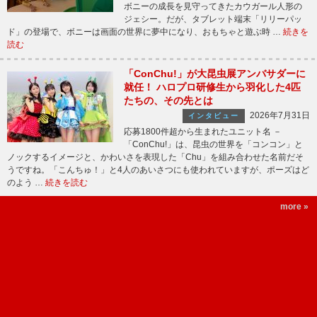
ボニーの成長を見守ってきたカウガール人形の
ジェシー。だが、タブレット端末「リリーパッ
ド」の登場で、ボニーは画面の世界に夢中になり、おもちゃと遊ぶ時 …
続きを
読む
「ConChu!」が大昆虫展アンバサダーに
就任！ ハロプロ研修生から羽化した4匹
たちの、その先とは
2026年7月31日
インタビュー
応募1800件超から生まれたユニット名 －
「ConChu!」は、昆虫の世界を「コンコン」と
ノックするイメージと、かわいさを表現した「Chu」を組み合わせた名前だそ
うですね。「こんちゅ！」と4人のあいさつにも使われていますが、ポーズはど
のよう …
続きを読む
more »