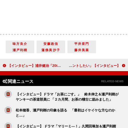
味方良介
安藤政信
平井亜門
瀬戸利樹
蓮佛美沙子
藤井美菜
【インタビュー】浦井健治「20th Anniversary Concert～Piece～」俳優生活20周年を迎え「もう一回ゼロからやり直そうと思えた」
【インタビュー】丸美屋食品ミュージカル「アニー」マルシア １年越しの上演で「パワーをプレゼントしたい」
関連ニュース
RELATED NEWS
【インタビュー】ドラマ「お茶にごす。」 鈴木伸之＆瀬戸利樹が
ヤンキーの茶道部員に 「２カ月間、お茶の稽古に励みました」
松本穂香、瀬戸利樹の印象を語る 「最初はイケイケな方なのか
と…」
【インタビュー】 ドラマ「マリーミ―！」久間田琳加＆瀬戸利樹