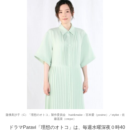
蓮佛美沙子（C）「理想のオトコ」製作委員会 hair&make：宮本愛（yosine）／stylist：佐
藤遥菜（crepe）
ドラマParavi「理想のオトコ」は、毎週水曜深夜０時40