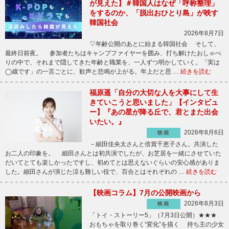
が見えた】＃韓国人はなぜ「呼称整理」
をするのか、「脱出おひとり島」が映す
韓国社会
2026年8月7日
▽年齢公開のあとに始まる韓国社会 そして、
最終日前夜。 参加者たちはキャンプファイヤーを囲み、打ち解けたおしゃべ
りの中で、それまで隠してきた年齢と職業を、一人ずつ明かしていく。「実は
◯歳です」の一言ごとに、歓声と悲鳴が上がる。年上だと思 …
続きを読む
福原遥「自分の大切な人を大事にして生
きていこうと思いました」【インタビュ
ー】『あの星が降る丘で、君とまた出会
いたい。』
2026年8月6日
映画
－細田佳央太さんと倍賞千恵子さん。共演した
お二人の印象を。 細田さんとは初共演でしたが、お芝居を一緒にさせていた
だいてとても楽しかったですし、初めてとは思えないぐらいの安心感がありま
した。細田さんが演じた涼も難しい役で、百合とはそれぞれの …
続きを読む
【映画コラム】7月の公開映画から
2026年8月3日
映画
「トイ・ストーリー5」（7月3日公開）★★★
おもちゃを取り巻く“変化”を描く 持ち主の少女