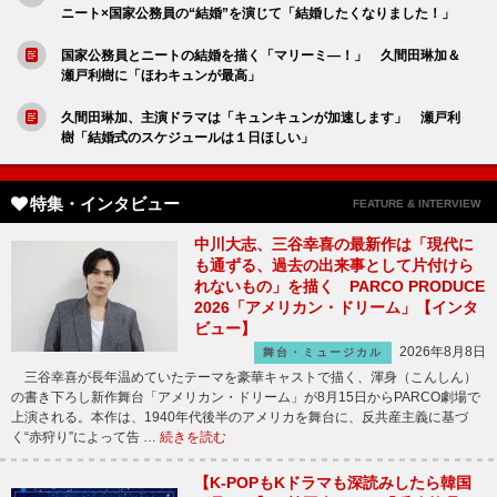
ニート×国家公務員の“結婚”を演じて「結婚したくなりました！」
国家公務員とニートの結婚を描く「マリーミ―！」 久間田琳加＆
瀬戸利樹に「ほわキュンが最高」
久間田琳加、主演ドラマは「キュンキュンが加速します」 瀬戸利
樹「結婚式のスケジュールは１日ほしい」
特集・インタビュー
FEATURE & INTERVIEW
中川大志、三谷幸喜の最新作は「現代に
も通ずる、過去の出来事として片付けら
れないもの」を描く PARCO PRODUCE
2026「アメリカン・ドリーム」【インタ
ビュー】
2026年8月8日
舞台・ミュージカル
三谷幸喜が長年温めていたテーマを豪華キャストで描く、渾身（こんしん）
の書き下ろし新作舞台「アメリカン・ドリーム」が8月15日からPARCO劇場で
上演される。本作は、1940年代後半のアメリカを舞台に、反共産主義に基づ
く“赤狩り”によって告 …
続きを読む
【K-POPもKドラマも深読みしたら韓国