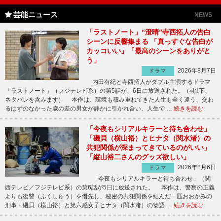
芸能ニュース
NEWS
「ラストノート」“澄晴”寺西拓人の告白
シーンに反響集まる 「真っすぐな告白が
カッコいい」「最高のシーンをありがと
う」
2026年8月7日
ドラマ
内田有紀と寺西拓人がダブル主演するドラマ
「ラストノート」（フジテレビ系）の第5話が、6日に放送された。（※以下、
ネタバレを含みます） 本作は、環境も積み重ねてきた人生も全く違う、交わ
るはずのなかった歳の差の男女が静かに引かれ合い、人生で …
続きを読む
「今夜もシリアルキラーと待ち合わせ」
「磯貝（横山裕）とヒナタ（関水渚）の
共犯関係が深まってきているのがいい」
「縦山裕二さんのグッズ欲しい」
2026年8月6日
ドラマ
「今夜もシリアルキラーと待ち合わせ」（関
西テレビ／フジテレビ系）の第6話が5日に放送された。 本作は、警察の正義
よりも復讐（ふくしゅう）を優先し、秘密の共犯関係を結んだ一匹おおかみの
刑事・磯貝（横山裕）と第六感女子ヒナタ（関水渚）の物語 …
続きを読む