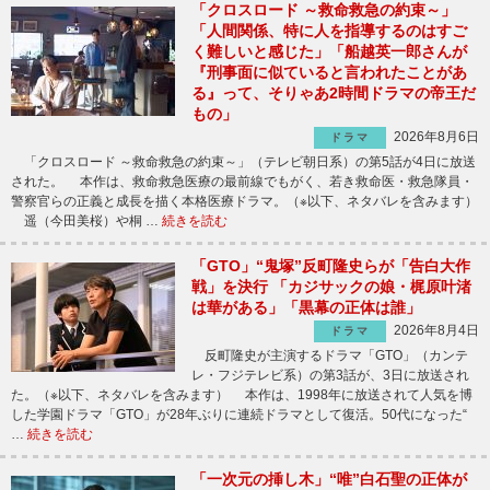
「クロスロード ～救命救急の約束～」
「人間関係、特に人を指導するのはすご
く難しいと感じた」「船越英一郎さんが
『刑事面に似ていると言われたことがあ
る』って、そりゃあ2時間ドラマの帝王だ
もの」
2026年8月6日
ドラマ
「クロスロード ～救命救急の約束～」（テレビ朝日系）の第5話が4日に放送
された。 本作は、救命救急医療の最前線でもがく、若き救命医・救急隊員・
警察官らの正義と成長を描く本格医療ドラマ。（※以下、ネタバレを含みます）
遥（今田美桜）や桐 …
続きを読む
「GTO」“鬼塚”反町隆史らが「告白大作
戦」を決行 「カジサックの娘・梶原叶渚
は華がある」「黒幕の正体は誰」
2026年8月4日
ドラマ
反町隆史が主演するドラマ「GTO」（カンテ
レ・フジテレビ系）の第3話が、3日に放送され
た。（※以下、ネタバレを含みます） 本作は、1998年に放送されて人気を博
した学園ドラマ「GTO」が28年ぶりに連続ドラマとして復活。50代になった“
…
続きを読む
「一次元の挿し木」“唯”白石聖の正体が