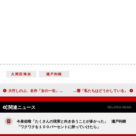
久間田琳加
瀬戸利樹
大竹しのぶ、名作「女の一生」に初挑戦 「それでも芝居をやりたい」
「私たちはどうかしている」最終回、ついに真犯人が判明 観月ありさの熱演に「すごかった」と大反響
関連ニュース
RELATED NEWS
今泉佑唯「たくさんの現実と向き合うことが多かった」 瀬戸利樹
「ワクワクを１００パーセントに持っていけたら」