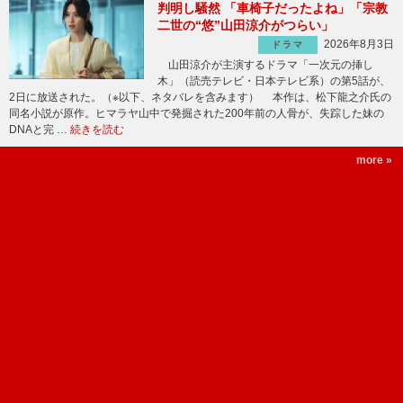
判明し騒然 「車椅子だったよね」「宗教
二世の“悠”山田涼介がつらい」
2026年8月3日
ドラマ
山田涼介が主演するドラマ「一次元の挿し
木」（読売テレビ・日本テレビ系）の第5話が、
2日に放送された。（※以下、ネタバレを含みます） 本作は、松下龍之介氏の
同名小説が原作。ヒマラヤ山中で発掘された200年前の人骨が、失踪した妹の
DNAと完 …
続きを読む
more »