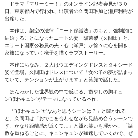
ドラマ「マリーミー！」のオンライン記者会見が３０
日、東京都内で行われ、出演者の久間田琳加と瀬戸利樹が
出席した。
本作は、架空の法律「ニート保護法」のもと、強制的に
結婚することになったニートの妻・陽茉梨（久間田）と、
エリート国家公務員の夫・心（瀬戸）が徐々に心を開き、
家族になっていく様子を描くラブストーリー。
本作にちなみ、２人はウエディングドレスとタキシード
姿で登場。久間田はドレスについて「女の子の夢が詰まっ
ていて、テンションが上がります」と笑顔で話した。
ほんわかした世界観の中で感じる、癒やしの胸キュ
ン“ほわキュン”がテーマになっている本作。
「“ほわキュン”だなあと思うシーンは？」と聞かれる
と、久間田は「おでこを合わせながら見詰め合うシーンで
す。かなり距離感が近くて…」と照れ笑いを浮かべ、「話
数を重ねるごとに、キュンキュンが加速していくので、ぜ