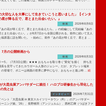
が見えてくる。この連載では、韓国カルチャーを入り口に、知ってい …
の大切な人を大事にして生きていこうと思いました」【インタ
の星が降る丘で、君とまた出会いたい。』
2026年8月6日
映画
あの花が咲く丘で、君とまた出会えたら。』の続編にして完結編『あの
君とまた出会いたい。』が8月7日から全国公開される。前作に続いて主人
た福原遥に話を聞いた。 －始めに、前作『あの花が咲く丘で、君とま …
】7月の公開映画から
2026年8月3日
映画
ー5」（7月3日公開）★★★ おもちゃを取り巻く“変化”を描く 持ち主
成長を見守ってきたカウガール人形のジェシー。だが、タブレット端末
」の登場で、ボニーは画面の世界に夢中になり、おもちゃと遊ぶ時 …
続
!」が大昆虫展アンバサダーに就任！ ハロプロ研修生から羽化した
その先とは
2026年7月31日
インタビュー
ベント「大昆虫展 in 東京スカイツリータウン（R）」のアンバサダー
モーニング娘。’26）、長野桃羽（アンジュルム）、西村乙輝（つばきファ