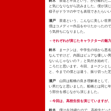
鈴木
茶道と不良という、かけ離れた二
と気になりながら読みました。僕が演
様子がドラマの中でも表現できたらい
瀬戸
茶道という、こんなに美しい世界
僕はコメディー作品をやりたかったの
う気持ちになりました。
－それぞれが演じたキャラクターの魅
鈴木
まークンは、中学生の頃から悪名
なんですけど、内面はピュアな優しい
ないんじゃないの？」と気付き始めて
ころだと思います。今回、まークンと
と、今までの僕とは違う、振り切った
瀬戸
山田は船橋の良き理解者として、
い男だなと思いました。船橋とは同じ
う部分を感じながら演じました。
－今回は、高校生役を演じていますが
鈴木
僕は今28歳なので、高校生だった