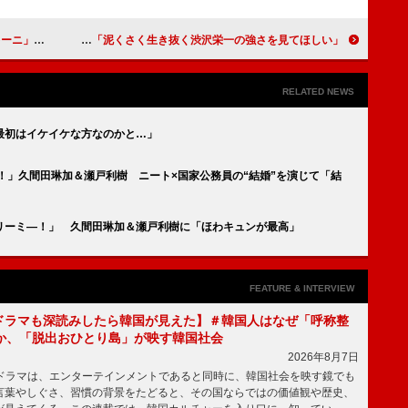
好きになった」
「泥くさく生き抜く渋沢栄一の強さを見てほしい」吉沢亮（渋沢栄一）【「青天を衝け」インタビュー】
RELATED NEWS
最初はイケイケな方なのかと…」
！」久間田琳加＆瀬戸利樹 ニート×国家公務員の“結婚”を演じて「結
リーミ―！」 久間田琳加＆瀬戸利樹に「ほわキュンが最高」
FEATURE & INTERVIEW
もKドラマも深読みしたら韓国が見えた】＃韓国人はなぜ「呼称整
か、「脱出おひとり島」が映す韓国社会
2026年8月7日
国ドラマは、エンターテインメントであると同時に、韓国社会を映す鏡でも
言葉やしぐさ、習慣の背景をたどると、その国ならではの価値観や歴史、