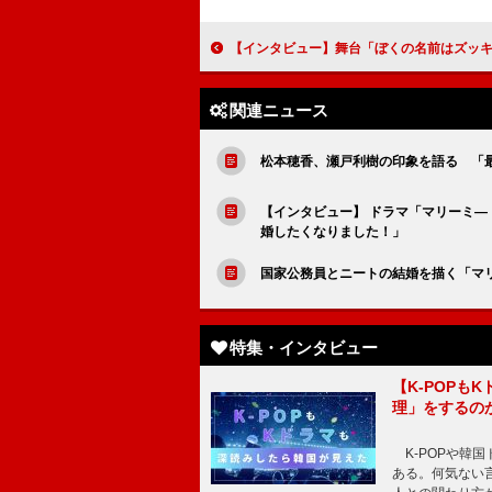
【インタビュー】舞台「ぼくの名前はズッキーニ」川島海荷 デビュー15年を迎え「お芝居がより
関連ニュース
松本穂香、瀬戸利樹の印象を語る 「
【インタビュー】 ドラマ「マリーミ―
婚したくなりました！」
国家公務員とニートの結婚を描く「マ
特集・インタビュー
【K-POP
理」をするの
K-POPや韓
ある。何気ない