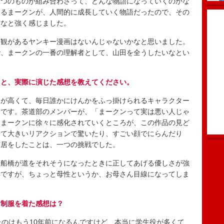
つのものが組み合わさって、どんな物語になっていくのかな
じるまークンが、人間的に成長していく物語だったので、その
いなと強く感じました。
観があるヤンキー漫画はないんじゃないかなと思いました。
で、まークンの一番の理解者として、山田を全うしたいなとい
力と、実際に演じた感想を教えてください。
が高くて、毎日誰かにけんかをふっ掛けられるキャラクター
男です。茶道部のメンバーが、「まークンって実は悪い人じゃ
、まークンに徐々に感化されていくところが、この作品の見ど
して大きいリアクションで驚いたり、すごい顔でにらんだり
芝居をしたことは、一つの挑戦でした。
船橋が道をそれそうになったときに正してあげる優しさが強
年ですが、ちょっと母性というか、お母さん目線になってしま
、制服を着た感想は？
のはもう10年前になるんですけど、本当に学生役が多くて、