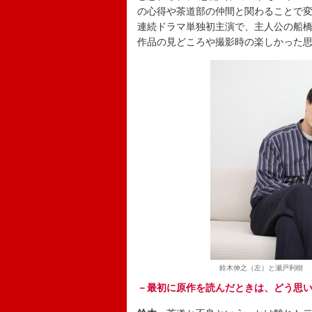
の心得や茶道部の仲間と関わることで
連続ドラマ単独初主演で、主人公の船
作品の見どころや撮影時の楽しかった
鈴木伸之（左）と瀬戸利樹 
－最初に原作を読んだときは、どう思