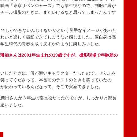
る映画『東京リベンジャーズ』でも学生役なので、制服に縁が
スチール撮影のときに、まだいけるなと思ってしまったんです
までしかできないんじゃないかという勝手なイメージがあった
いわいと楽しく撮影できてしまうなと感じました。僕自身は高
、学生時代の青春を取り戻すかのように楽しみました。
琳加さんは2001年生まれの19歳ですが、撮影現場で年齢差の
いしたときに、僕が濃いキャラクターだったので、せりふを
て笑ってくださって。本番前のテストのときも笑っていたの
役が伝わっているんだなって、そこで実感できました。
久間田さんが３年生の部長役だったのですが、しっかりと部長
と思いました。
2