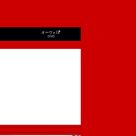
オーヴォ
OVO