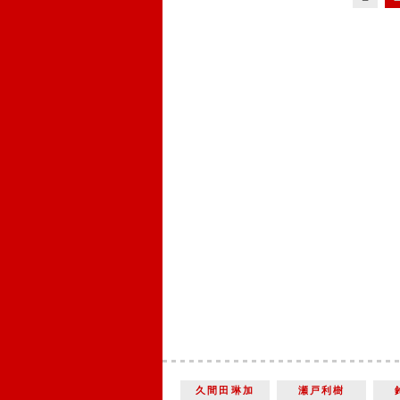
久間田琳加
瀬戸利樹