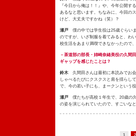
『今日から俺は！！』や、今年公開す
あるなと思います。ちなみに、今回の
けど、大丈夫ですかね（笑）？
瀬戸
僕の中では学生役は25歳ぐらい
のですが、いざ制服を着てみると、わ
校生活をあまり満喫できなかったので
－茶道部の部長・姉崎奈緒美役の久間田
ギャップを感じたことは？
鈴木
久間田さんは最初に本読みでお会
しゃべるたびにクスクスと肩を揺らし
で、今の若い子にも、まークンという
瀬戸
僕たちが高校１年生で、20歳の
の姿を演じられていたので、すごいな
1