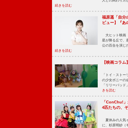
人との関わり方
続きを読む
福原遥「自分
ビュー】『あ
大ヒット映画『
星が降る丘で、
公の百合を演じ
続きを読む
【映画コラム
「トイ・ストーリ
の少女ボニーの
「リリーパッド
きを読む
「ConChu
4匹たちの、
夏休みの人気イ
に、杉原明紗（