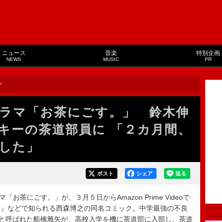
ニュース
音楽
特別企画
NEWS
MUSIC
PR
ー
ラマ「お茶にごす。」 鈴木伸
キーの茶道部員に 「２カ月間、
した」
ポスト
シェア
送る
お茶にごす。」が、３月５日からAmazon Prime Videoで
！』などで知られる西森博之の同名コミック。中学最強の不良
”と呼ばれた船橋雅矢が、高校入学を機に茶道部に入部し、茶道