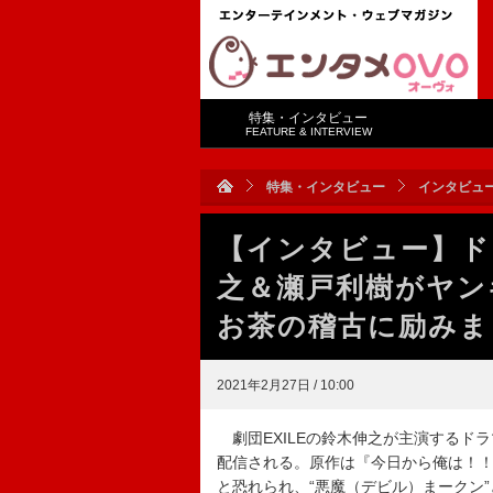
特集・インタビュー
FEATURE & INTERVIEW
特集・インタビュー
インタビュ
【インタビュー】ド
之＆瀬戸利樹がヤン
お茶の稽古に励みま
2021年2月27日 / 10:00
劇団EXILEの鈴木伸之が主演するドラマ「
配信される。原作は『今日から俺は！
と恐れられ、“悪魔（デビル）まークン