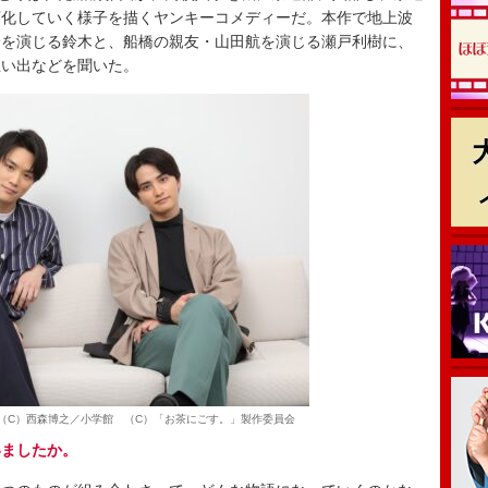
変化していく様子を描くヤンキーコメディーだ。本作で地上波
橋を演じる鈴木と、船橋の親友・山田航を演じる瀬戸利樹に、
思い出などを聞いた。
（C）西森博之／小学館 （C）「お茶にごす。」製作委員会
いましたか。