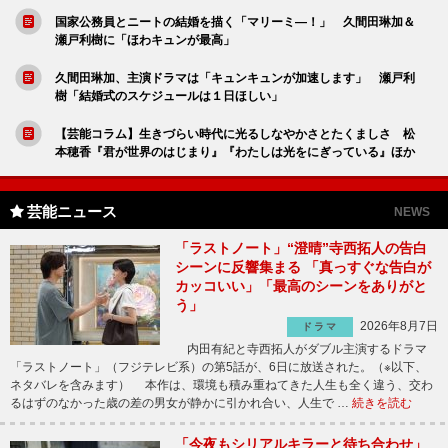
国家公務員とニートの結婚を描く「マリーミ―！」 久間田琳加＆
瀬戸利樹に「ほわキュンが最高」
久間田琳加、主演ドラマは「キュンキュンが加速します」 瀬戸利
樹「結婚式のスケジュールは１日ほしい」
【芸能コラム】生きづらい時代に光るしなやかさとたくましさ 松
本穂香『君が世界のはじまり』『わたしは光をにぎっている』ほか
芸能ニュース
NEWS
「ラストノート」“澄晴”寺西拓人の告白
シーンに反響集まる 「真っすぐな告白が
カッコいい」「最高のシーンをありがと
う」
2026年8月7日
ドラマ
内田有紀と寺西拓人がダブル主演するドラマ
「ラストノート」（フジテレビ系）の第5話が、6日に放送された。（※以下、
ネタバレを含みます） 本作は、環境も積み重ねてきた人生も全く違う、交わ
るはずのなかった歳の差の男女が静かに引かれ合い、人生で …
続きを読む
「今夜もシリアルキラーと待ち合わせ」