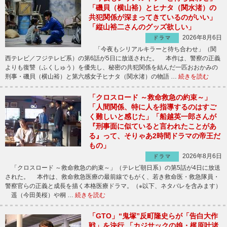
「磯貝（横山裕）とヒナタ（関水渚）の
共犯関係が深まってきているのがいい」
「縦山裕二さんのグッズ欲しい」
2026年8月6日
ドラマ
「今夜もシリアルキラーと待ち合わせ」（関
西テレビ／フジテレビ系）の第6話が5日に放送された。 本作は、警察の正義
よりも復讐（ふくしゅう）を優先し、秘密の共犯関係を結んだ一匹おおかみの
刑事・磯貝（横山裕）と第六感女子ヒナタ（関水渚）の物語 …
続きを読む
「クロスロード ～救命救急の約束～」
「人間関係、特に人を指導するのはすご
く難しいと感じた」「船越英一郎さんが
『刑事面に似ていると言われたことがあ
る』って、そりゃあ2時間ドラマの帝王だ
もの」
2026年8月6日
ドラマ
「クロスロード ～救命救急の約束～」（テレビ朝日系）の第5話が4日に放送
された。 本作は、救命救急医療の最前線でもがく、若き救命医・救急隊員・
警察官らの正義と成長を描く本格医療ドラマ。（※以下、ネタバレを含みます）
遥（今田美桜）や桐 …
続きを読む
「GTO」“鬼塚”反町隆史らが「告白大作
戦」を決行 「カジサックの娘・梶原叶渚