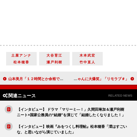
土屋アンナ
大谷育江
木本武宏
松本穂香
瀬戸利樹
竹中直人
山本美月「１２時間とか余裕で寝ます」 「寝起きは極力しゃべりたくない」
「＃リモラブ」波瑠＆松下洸平が急接近 「美々のホクロを間違えて取る青ちゃんに大爆笑」
関連ニュース
RELATED NEWS
【インタビュー】 ドラマ「マリーミ―！」久間田琳加＆瀬戸利樹
ニート×国家公務員の“結婚”を演じて「結婚したくなりました！」
【インタビュー】映画『みをつくし料理帖』松本穂香「澪はすごい
な、と思いながら演じていました」