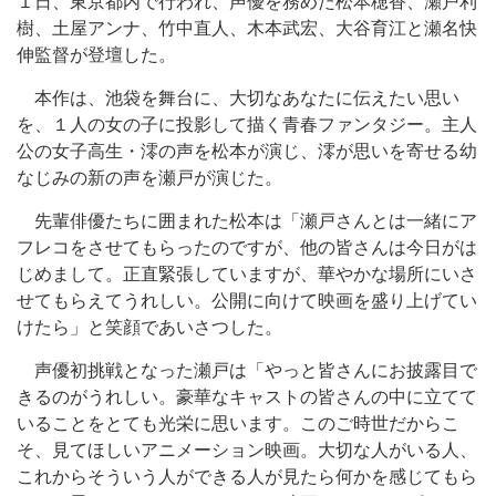
１日、東京都内で行われ、声優を務めた松本穂香、瀬戸利
樹、土屋アンナ、竹中直人、木本武宏、大谷育江と瀬名快
伸監督が登壇した。
本作は、池袋を舞台に、大切なあなたに伝えたい思い
を、１人の女の子に投影して描く青春ファンタジー。主人
公の女子高生・澪の声を松本が演じ、澪が思いを寄せる幼
なじみの新の声を瀬戸が演じた。
先輩俳優たちに囲まれた松本は「瀬戸さんとは一緒にア
フレコをさせてもらったのですが、他の皆さんは今日がは
じめまして。正直緊張していますが、華やかな場所にいさ
せてもらえてうれしい。公開に向けて映画を盛り上げてい
けたら」と笑顔であいさつした。
声優初挑戦となった瀬戸は「やっと皆さんにお披露目で
きるのがうれしい。豪華なキャストの皆さんの中に立てて
いることをとても光栄に思います。このご時世だからこ
そ、見てほしいアニメーション映画。大切な人がいる人、
これからそういう人ができる人が見たら何かを感じてもら