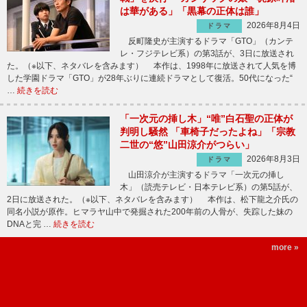
は華がある」「黒幕の正体は誰」
2026年8月4日
ドラマ
反町隆史が主演するドラマ「GTO」（カンテ
レ・フジテレビ系）の第3話が、3日に放送され
た。（※以下、ネタバレを含みます） 本作は、1998年に放送されて人気を博
した学園ドラマ「GTO」が28年ぶりに連続ドラマとして復活。50代になった“
…
続きを読む
「一次元の挿し木」“唯”白石聖の正体が
判明し騒然 「車椅子だったよね」「宗教
二世の“悠”山田涼介がつらい」
2026年8月3日
ドラマ
山田涼介が主演するドラマ「一次元の挿し
木」（読売テレビ・日本テレビ系）の第5話が、
2日に放送された。（※以下、ネタバレを含みます） 本作は、松下龍之介氏の
同名小説が原作。ヒマラヤ山中で発掘された200年前の人骨が、失踪した妹の
DNAと完 …
続きを読む
more »