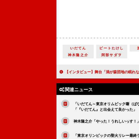
いだてん
ビートたけし
神木隆之介
阿部サダヲ
【インタビュー】舞台「渦が森団地の眠れない子たち」鈴木亮平「竜也くんと２人で好き放
関連ニュース
「いだてん～東京オリムピック噺（ば
「『いだてん』と出会えて良かった」
神木隆之介「やった！うれしいっす！
「東京オリンピックの聖火リレー最終