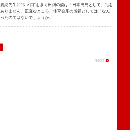
納先生に“タメ口”をきく田畑の姿は「日本男児として、礼を
いありません。正直なところ、体育会系の感覚としては「なん
だったのではないでしょうか。
2
next