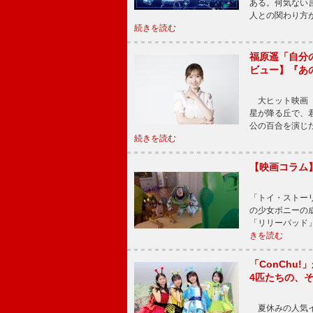
ある。何気ない
人との関わり方
続きを読む
福原遥「自分
ビュー】『あ
大ヒット映画『
星が降る丘で、
公の百合を演じ
続きを読む
【映画コラム
「トイ・ストーリ
の少女ボニーの
「リリーパッド
きを読む
「ConChu
4匹たちの、
夏休みの人気イ