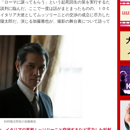
る「ローマに譲ってもらう」という起死回生の策を実行するた
直談判に臨んだ。ここで一度は話がまとまったものの、ＩＯＣ
、イタリア大使としてムッソリーニとの交渉の成立に尽力した
村陽太郎だ。演じる加藤雅也が、撮影の舞台裏について語って
杉村陽太郎役の加藤雅也
ため、イタリアの首相ムッソリーニと交渉するなど尽力した杉村