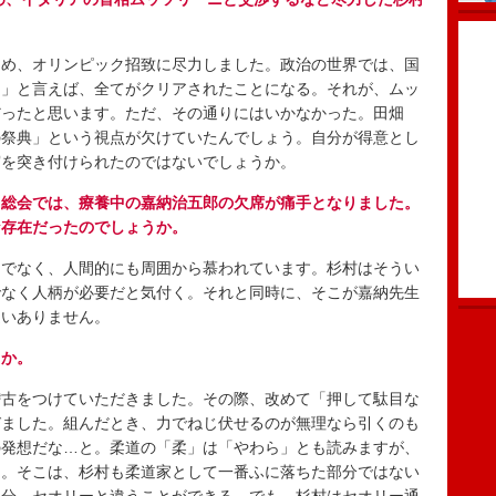
め、オリンピック招致に尽力しました。政治の世界では、国
Ｋ」と言えば、全てがクリアされたことになる。それが、ムッ
だったと思います。ただ、その通りにはいかなかった。田畑
の祭典」という視点が欠けていたんでしょう。自分が得意とし
実を突き付けられたのではないでしょうか。
Ｃ総会では、療養中の嘉納治五郎の欠席が痛手となりました。
な存在だったのでしょうか。
でなく、人間的にも周囲から慕われています。杉村はそうい
でなく人柄が必要だと気付く。それと同時に、そこが嘉納先生
違いありません。
うか。
古をつけていただきました。その際、改めて「押して駄目な
びました。組んだとき、力でねじ伏せるのが無理なら引くのも
の発想だな…と。柔道の「柔」は「やわら」とも読みますが、
的。そこは、杉村も柔道家として一番ふに落ちた部分ではない