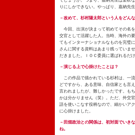
でしょうか。つまり、嘉納先生は柔軟
りにしかできない。やっぱり、嘉納先
－改めて、杉村陽太郎という人をどん
今回、出演が決まって初めてその名を
交官として活躍した人。当時、海外の
てもインターナショナルなものを完璧
さんに関する資料はあまり残っていま
だきました。ＩＯＣ委員に選ばれるだ
－演じる上で心掛けたことは？
この作品で描かれている杉村は、一流
どですから、ある意味、自信家とも言
言われましたが、難しかったです。も
かは分かりません（笑）。ただ、外交
語を使いこなす役柄なので、細かいア
に心掛けました。
－田畑政治との関係は、初対面でいきな
ね。