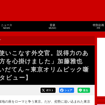
ニュース
音楽
特別企画
NEWS
MUSIC
PR
ー
使いこなす外交官。説得力のあ
方を心掛けました」加藤雅也
いだてん～東京オリムピック噺
タビュー】
ポスト
シェア
送る
開催地の座をローマと争う東京。だが、劣勢に追い込まれた東京