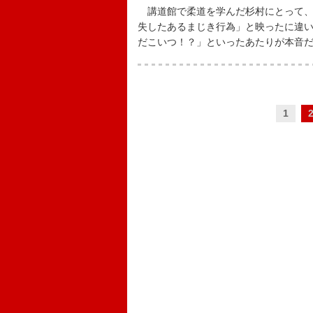
講道館で柔道を学んだ杉村にとって、嘉
失したあるまじき行為」と映ったに違
だこいつ！？」といったあたりが本音
1