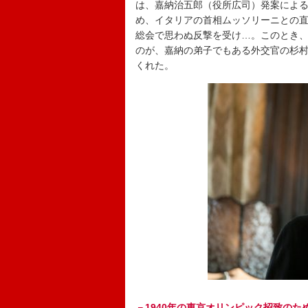
は、嘉納治五郎（役所広司）発案によ
め、イタリアの首相ムッソリーニとの
総会で思わぬ反撃を受け…。このとき
のが、嘉納の弟子でもある外交官の杉
くれた。
－1940年の東京オリンピック招致の