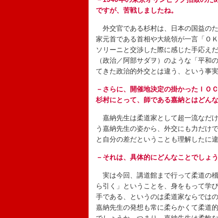
ですが、苦戦しましたね。
外交官である杉村は、日本の国益のた
家元首である首相や大統領が一言「Ｏ
ソリーニと交渉した際に感じた手応え
（政治／阿部サダヲ）のような「平和
てきた政治的外交とは違う、という事
－さらに、開催地決定の掛かったＩＯ
杉村にとって、師である嘉納とはどん
嘉納先生は柔道家として超一流なだけ
う嘉納先生の姿から、外交にも力だけ
と自分の差だということも理解したに
－それは、具体的にどんなことでしょ
実は今回、講道館まで行って柔道の稽
ら引く」ということを、身をもって学
手である、というのは柔道家ならでは
嘉納先生の発想も常に柔らかくて柔道