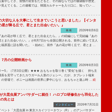
言葉やしぐさ、習慣の背景をたどると、その国ならではの価値観や歴史、
が見えてくる。この連載では、韓国カルチャーを入り口に、知ってい …
の大切な人を大事にして生きていこうと思いました」【インタ
の星が降る丘で、君とまた出会いたい。』
2026年8月6日
映画
あの花が咲く丘で、君とまた出会えたら。』の続編にして完結編『あの
君とまた出会いたい。』が8月7日から全国公開される。前作に続いて主人
た福原遥に話を聞いた。 －始めに、前作『あの花が咲く丘で、君とま …
】7月の公開映画から
2026年8月3日
映画
ー5」（7月3日公開）★★★ おもちゃを取り巻く“変化”を描く 持ち主
成長を見守ってきたカウガール人形のジェシー。だが、タブレット端末
」の登場で、ボニーは画面の世界に夢中になり、おもちゃと遊ぶ時 …
続
!」が大昆虫展アンバサダーに就任！ ハロプロ研修生から羽化した
その先とは
2026年7月31日
インタビュー
ベント「大昆虫展 in 東京スカイツリータウン（R）」のアンバサダー