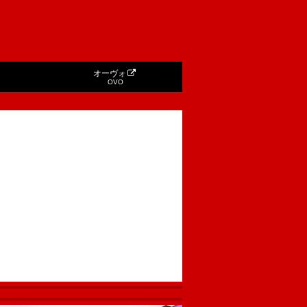
オーヴォ
OVO