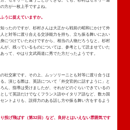
な分、セオリーと違うことができる。でも、杉村はセオリー通
生の方が一枚上手ですよね。
なふうに捉えていますか。
知ったのですが、杉村さんは大正から戦前の昭和にかけて外
要人と対等に渡り合える交渉能力を持ち、立ち振る舞いにおい
に身につけていたわけですから、相当の人物だろうなと。杉村
せんが、残っているものについては、参考として読ませていた
けあって、やはり文武両道に秀でた方だったようです。
の社交家です。その上、ムッソリーニとも対等に渡り合うほ
える。演じる際は、英語について「外交官的に話すように」と
ちろん、指導は受けましたが、それがどのぐらいできているの
官として英語だけでなくフランス語やイタリア語など、数カ国
クセントよりも、説得力のある話し方や振る舞い方をするよう
り投げ飛ばす（第32回）など、良好とはいえない雰囲気です