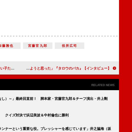
加藤雅也
宮藤官九郎
役所広司
題に遊びたい」
【インタビュー】『タロウのバカ』大森立嗣監督 驚異の新人ＹＯＳＨＩ、菅田将暉、仲野太賀共演作で「『生きる』ということを見つめ直してみようと思った」
RELATED NEWS
なし）～」最終回直前！ 脚本家・宮藤官九郎＆チーフ演出・井上剛
」 クイズ対決で浜辺美波＆中村倫也に勝利
ランナーという重要な役。プレッシャーを感じています」井之脇海（坂