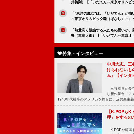
井義則）【「いだてん～東京オリムピ
「“東洋の魔女”は、『いだてん』が
～東京オリムピック噺（ばなし）～」
「熱量高く議論する人たちの思いが、
豊（東龍太郎）【「いだてん～東京オ
特集・インタビュー
中川大志、三
けられないもの
ム」【インタ
三谷幸喜が長年
し新作舞台「アメ
1940年代後半のアメリカを舞台に、反共産主義
【K-POP
理」をするの
K-POPや韓