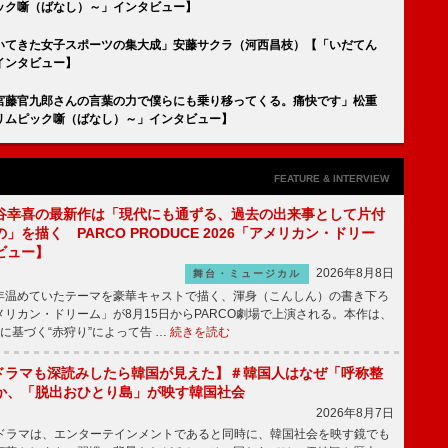
ック噺（ばなし）～」インタビュー】
描いてきた女子スポーツの集大成」安藤サクラ（河西昌枝）【「いだてん
インタビュー】
宮藤官九郎さんの言葉の力で僕らにも乗り移ってくる。痛快です」松重
リムピック噺（ばなし）～」インタビュー】
FEATURE & INTERVIEW
谷幸喜の最新作は「現代にも通ずる、過去の出来事として片付
」を描く PARCO PRODUCE 2026「アメリカン・ドリー
ビュー】
2026年8月8日
舞台・ミュージカル
温めていたテーマを豪華キャストで描く、渾身（こんしん）の書き下ろ
リカン・ドリーム」が8月15日からPARCO劇場で上演される。本作は、
に基づく“赤狩り”によって告 …
続きを読む
もKドラマも深読みしたら韓国が見えた】＃韓国人はなぜ「呼称整
か、「脱出おひとり島」が映す韓国社会
2026年8月7日
国ドラマは、エンターテインメントであると同時に、韓国社会を映す鏡でも