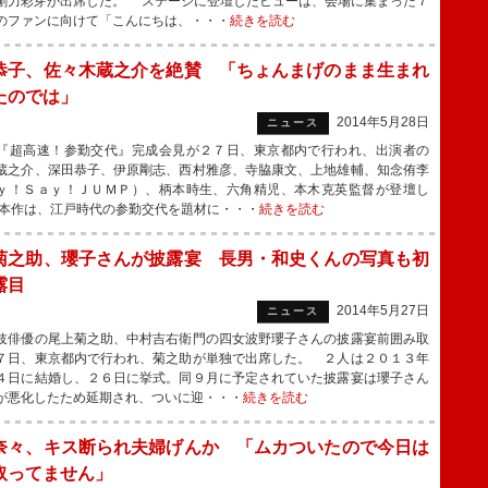
剛力彩芽が出席した。 ステージに登壇したヒューは、会場に集まった７
のファンに向けて「こんにちは、・・・
続きを読む
恭子、佐々木蔵之介を絶賛 「ちょんまげのまま生まれ
たのでは」
2014年5月28日
ニュース
超高速！参勤交代』完成会見が２７日、東京都内で行われ、出演者の
蔵之介、深田恭子、伊原剛志、西村雅彦、寺脇康文、上地雄輔、知念侑李
ｙ！Ｓａｙ！ＪＵＭＰ）、柄本時生、六角精児、本木克英監督が登壇し
本作は、江戸時代の参勤交代を題材に・・・
続きを読む
菊之助、瓔子さんが披露宴 長男・和史くんの写真も初
露目
2014年5月27日
ニュース
俳優の尾上菊之助、中村吉右衛門の四女波野瓔子さんの披露宴前囲み取
７日、東京都内で行われ、菊之助が単独で出席した。 ２人は２０１３年
４日に結婚し、２６日に挙式。同９月に予定されていた披露宴は瓔子さん
が悪化したため延期され、ついに迎・・・
続きを読む
奈々、キス断られ夫婦げんか 「ムカついたので今日は
取ってません」