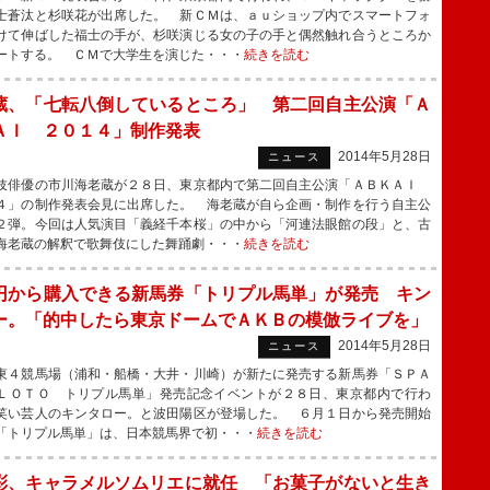
士蒼汰と杉咲花が出席した。 新ＣＭは、ａｕショップ内でスマートフォ
けて伸ばした福士の手が、杉咲演じる女の子の手と偶然触れ合うところか
ートする。 ＣＭで大学生を演じた・・・
続きを読む
蔵、「七転八倒しているところ」 第二回自主公演「Ａ
ＡＩ ２０１４」制作発表
2014年5月28日
ニュース
俳優の市川海老蔵が２８日、東京都内で第二回自主公演「ＡＢＫＡＩ
４」の制作発表会見に出席した。 海老蔵が自ら企画・制作を行う自主公
２弾。今回は人気演目「義経千本桜」の中から「河連法眼館の段」と、古
海老蔵の解釈で歌舞伎にした舞踊劇・・・
続きを読む
円から購入できる新馬券「トリプル馬単」が発売 キン
ー。「的中したら東京ドームでＡＫＢの模倣ライブを」
2014年5月28日
ニュース
４競馬場（浦和・船橋・大井・川崎）が新たに発売する新馬券「ＳＰＡ
ＬＯＴＯ トリプル馬単」発売記念イベントが２８日、東京都内で行わ
笑い芸人のキンタロー。と波田陽区が登場した。 ６月１日から発売開始
「トリプル馬単」は、日本競馬界で初・・・
続きを読む
彩、キャラメルソムリエに就任 「お菓子がないと生き