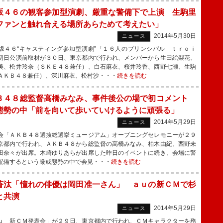
坂４６の観客参加型演劇、厳重な警備下で上演 生駒里
ファンと触れ合える場所あらためて考えたい」
2014年5月30日
ニュース
４６“キャスティング参加型演劇”「１６人のプリンシパル ｔｒｏｉ
初日公演前取材が３０日、東京都内で行われ、メンバーから生田絵梨花、
美、松井玲奈（ＳＫＥ４８兼任）、白石麻衣、桜井玲香、西野七瀬、生駒
ＡＫＢ４８兼任）、深川麻衣、松村沙・・・
続きを読む
Ｂ４８総監督高橋みなみ、事件後公の場で初コメント
態勢の中「前を向いて歩いていけるように頑張る」
2014年5月29日
ニュース
「ＡＫＢ４８選抜総選挙ミュージアム」オープニングセレモニーが２９
京都内で行われ、ＡＫＢ４８から総監督の高橋みなみ、柏木由紀、西野未
田奈々が出席。木崎ゆりあらが出席した昨日のイベントに続き、会場に警
配備するという厳戒態勢の中で会見・・・
続きを読む
蒼汰「憧れの俳優は岡田准一さん」 ａｕの新ＣＭで杉
と共演
2014年5月29日
ニュース
 新ＣＭ発表会」が２９日、東京都内で行われ、ＣＭキャラクターを務