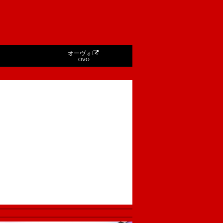
オーヴォ
OVO