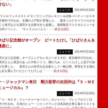
けない」
2014年5月28日
ニュース
ラメルフェス２０１４”オープニングセレモニー＆試食パーティーが２８
京都内で行われ、女優の上戸彩が登場した。 森永ミルクキャラメルがガ
くら寿司などを運営する企業８社と提携し、期間限定でコラボメニューを
る同イベント。 “キャラメルソムリ・・・
続きを読む
ひばり記念館がオープン ビートたけし「ひばりさんを
遺産に」
2014年5月28日
ニュース
ひばり記念館」オープニングセレモニーが２８日、東京都内で行われ、
美空さんと親交のあった中村メイコ、郷ひろみ、ビートたけしと息子の加
が出席した。 美空さんの自宅を記念館として一般公開。軍団を引き連れ
も足を運んでいたというたけしは「・・・
続きを読む
ー・ジャックマン来日 剛力彩芽の次回作は『Ｘ－ＭＥ
ミュージカル』？
2014年5月28日
ニュース
Ｘ－ＭＥＮ：フューチャー＆パスト』のジャパン・プレミアが２７日、
内で行われ、主演のヒュー・ジャックマンと日本語吹き替え版キャストを