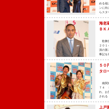
める福
ンに向
らスタ
海老
ＢＫ
歌舞伎
２０１
演の第
事記を
５０
タロ
南関東
Ｔ４ 
れ、お
される
上戸