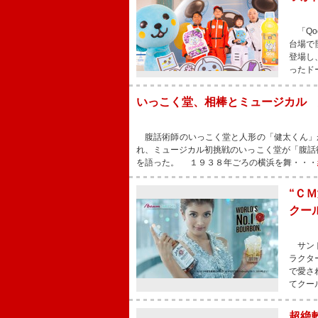
「Qo
台場で
登場し
ったドー
いっこく堂、相棒とミュージカル 
腹話術師のいっこく堂と人形の「健太くん」が
れ、ミュージカル初挑戦のいっこく堂が「腹話
を語った。 １９３８年ごろの横浜を舞・・・
“Ｃ
クー
サント
ラクタ
で愛さ
てクー
超絶