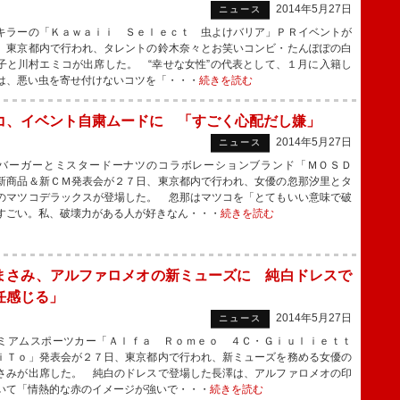
2014年5月27日
ニュース
ラーの「Ｋａｗａｉｉ Ｓｅｌｅｃｔ 虫よけバリア」ＰＲイベントが
、東京都内で行われ、タレントの鈴木奈々とお笑いコンビ・たんぽぽの白
子と川村エミコが出席した。 “幸せな女性”の代表として、１月に入籍し
は、悪い虫を寄せ付けないコツを「・・・
続きを読む
コ、イベント自粛ムードに 「すごく心配だし嫌」
2014年5月27日
ニュース
ーガーとミスタードーナツのコラボレーションブランド「ＭＯＳＤ
新商品＆新ＣＭ発表会が２７日、東京都内で行われ、女優の忽那汐里とタ
のマツコデラックスが登場した。 忽那はマツコを「とてもいい意味で破
すごい。私、破壊力がある人が好きなん・・・
続きを読む
まさみ、アルファロメオの新ミューズに 純白ドレスで
任感じる」
2014年5月27日
ニュース
アムスポーツカー「Ａｌｆａ Ｒｏｍｅｏ ４Ｃ・Ｇｉｕｌｉｅｔｔ
ｉＴｏ」発表会が２７日、東京都内で行われ、新ミューズを務める女優の
さみが出席した。 純白のドレスで登場した長澤は、アルファロメオの印
いて「情熱的な赤のイメージが強いで・・・
続きを読む