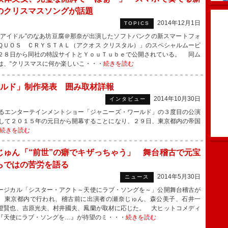
のクリスマスソングが話題
2014年12月1日
TOPICS
アイドル”のなあ坊豆腐＠那奈が出演したソフトバンクの新スマートフォ
ＱＵＯＳ ＣＲＹＳＴＡＬ（アクオス クリスタル）」のスペシャルムービ
２８日から同社の特設サイトとＹｏｕＴｕｂｅで公開されている。 同ム
は、“クリスマスに何か楽しいこ・・・
続きを読む
ルド」制作発表 囲み取材詳報
2014年10月30日
インタビュー
るエンターテインメントショー「ジャニーズ・ワールド」の３度目の公演
して２０１５年の元日から開幕することになり、２９日、東京都内の帝国
続きを読む
じゅん「“前世”の癖でキザっちゃう」 舞台稽古で元宝
らではの苦労を語る
2014年5月30日
ニュース
ジカル「シスター・アクト～天使にラブ・ソングを～」公開舞台稽古が
、東京都内で行われ、稽古前に出演者の瀬奈じゅん、森公美子、石井一
澄賢也、吉原光夫、村井國夫、鳳蘭が取材に応じた。 大ヒットコメディ
『天使にラブ・ソングを…』が待望のミ・・・
続きを読む