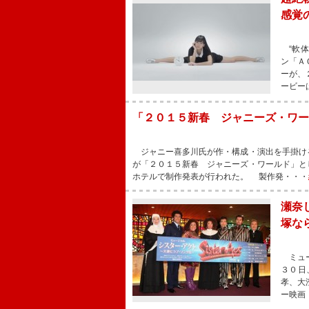
感覚
“軟体
ン「Ａ
ーが、
ービー
「２０１５新春 ジャニーズ・ワー
ジャニー喜多川氏が作・構成・演出を手掛け
が「２０１５新春 ジャニーズ・ワールド」と
ホテルで制作発表が行われた。 製作発・・・
瀬奈
塚な
ミュー
３０日
孝、大
ー映画