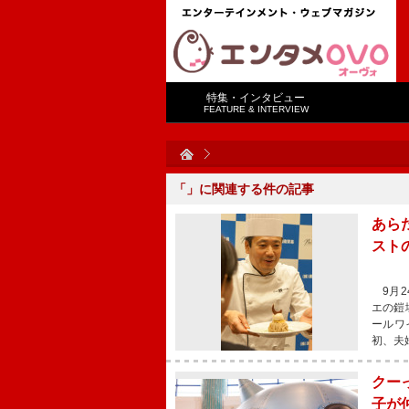
特集・インタビュー
FEATURE & INTERVIEW
「
」に関連する
件の記事
あら
スト
9月2
エの鎧
ールワ
初、夫
クー
子が