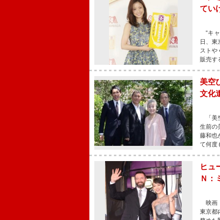
てい
“キャ
日、東
ストや
販売す
美空
文化
「美空
生前の
藤和也
て何度
ヒュ
Ｎ：
映画『
東京都