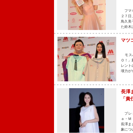
フマキ
２７日
鳥久美
た鈴木
マツ
モスバ
Ｏ！」
レント
壊力が
長澤
「責
プレミ
ａ・Ｍ
長澤ま
象につ