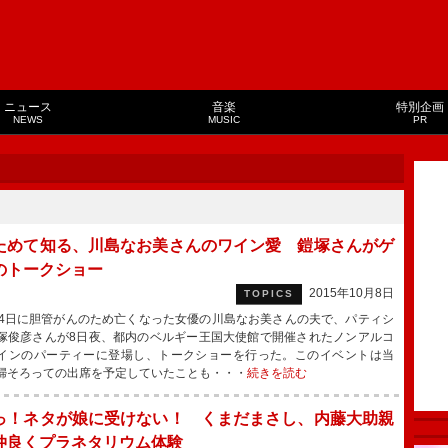
ニュース
音楽
特別企画
NEWS
MUSIC
PR
ためて知る、川島なお美さんのワイン愛 鎧塚さんがゲ
のトークショー
2015年10月8日
TOPICS
4日に胆管がんのため亡くなった女優の川島なお美さんの夫で、パティシ
塚俊彦さんが8日夜、都内のベルギー王国大使館で開催されたノンアルコ
インのパーティーに登場し、トークショーを行った。このイベントは当
婦そろっての出席を予定していたことも・・・
続きを読む
っ！ネタが娘に受けない！ くまだまさし、内藤大助親
仲良くプラネタリウム体験