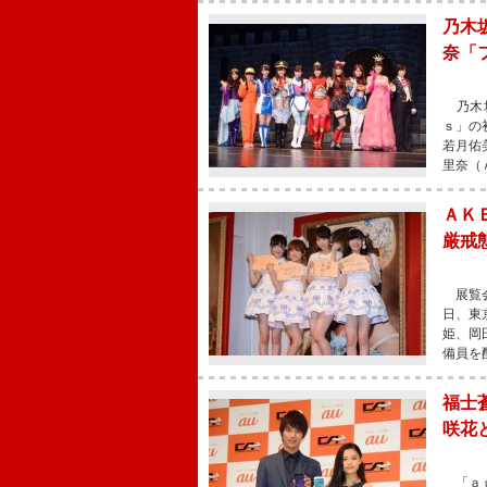
乃木
奈「
乃木坂
ｓ」の
若月佑
里奈（
ＡＫ
厳戒
展覧会
日、東
姫、岡
備員を
福士
咲花
「ａｕ