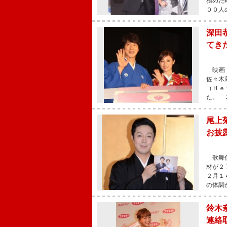
務めた
００人
深田
てき
映画『
佐々木
（Ｈｅ
た。 
尾上
お披
歌舞伎
材が２
２月１
の体調
鈴木
連絡