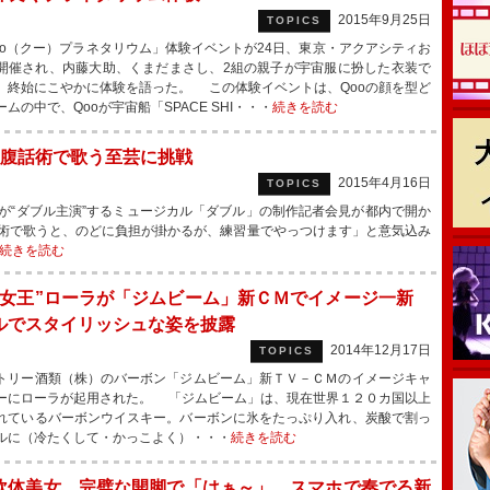
2015年9月25日
TOPICS
o（クー）プラネタリウム」体験イベントが24日、東京・アクアシティお
開催され、内藤大助、くまだまさし、2組の親子が宇宙服に扮した衣装で
、終始にこやかに体験を語った。 この体験イベントは、Qooの顔を型ど
ムの中で、Qooが宇宙船「SPACE SHI・・・
続きを読む
腹話術で歌う至芸に挑戦
2015年4月16日
TOPICS
“ダブル主演”するミュージカル「ダブル」の制作記者会見が都内で開か
術で歌うと、のどに負担が掛かるが、練習量でやっつけます」と意気込み
続きを読む
Ｍ女王”ローラが「ジムビーム」新ＣＭでイメージ一新
ルでスタイリッシュな姿を披露
2014年12月17日
TOPICS
リー酒類（株）のバーボン「ジムビーム」新ＴＶ－ＣＭのイメージキャ
ーにローラが起用された。 「ジムビーム」は、現在世界１２０カ国以上
れているバーボンウイスキー。バーボンに氷をたっぷり入れ、炭酸で割っ
ルに（冷たくして・かっこよく）・・・
続きを読む
軟体美女、完璧な開脚で「はぁ～」 スマホで奏でる新