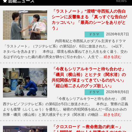
芸能ニュース
NEWS
「ラストノート」“澄晴”寺西拓人の告白
シーンに反響集まる 「真っすぐな告白が
カッコいい」「最高のシーンをありがと
う」
2026年8月7日
ドラマ
内田有紀と寺西拓人がダブル主演するドラマ
「ラストノート」（フジテレビ系）の第5話が、6日に放送された。（※以下、
ネタバレを含みます） 本作は、環境も積み重ねてきた人生も全く違う、交わ
るはずのなかった歳の差の男女が静かに引かれ合い、人生で …
続きを読む
「今夜もシリアルキラーと待ち合わせ」
「磯貝（横山裕）とヒナタ（関水渚）の
共犯関係が深まってきているのがいい」
「縦山裕二さんのグッズ欲しい」
2026年8月6日
ドラマ
「今夜もシリアルキラーと待ち合わせ」（関
西テレビ／フジテレビ系）の第6話が5日に放送された。 本作は、警察の正義
よりも復讐（ふくしゅう）を優先し、秘密の共犯関係を結んだ一匹おおかみの
刑事・磯貝（横山裕）と第六感女子ヒナタ（関水渚）の物語 …
続きを読む
「クロスロード ～救命救急の約束～」