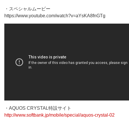
・スペシャルムービー
https://www.youtube.com/watch?v=aYsKA8fnGTg
・AQUOS CRYSTAL特設サイト
http://www.softbank.jp/mobile/special/aquos-crystal-02