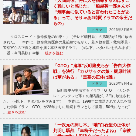
「人間関係、特に人を指導するのはすご
く難しいと感じた」「船越英一郎さんが
『刑事面に似ていると言われたことがあ
る』って、そりゃあ2時間ドラマの帝王だ
もの」
2026年8月6日
ドラマ
「クロスロード ～救命救急の約束～」（テレビ朝日系）の第5話が4日に放送
された。 本作は、救命救急医療の最前線でもがく、若き救命医・救急隊員・
警察官らの正義と成長を描く本格医療ドラマ。（※以下、ネタバレを含みます）
遥（今田美桜）や桐 …
続きを読む
「GTO」“鬼塚”反町隆史らが「告白大作
戦」を決行 「カジサックの娘・梶原叶渚
は華がある」「黒幕の正体は誰」
2026年8月4日
ドラマ
反町隆史が主演するドラマ「GTO」（カンテ
レ・フジテレビ系）の第3話が、3日に放送され
た。（※以下、ネタバレを含みます） 本作は、1998年に放送されて人気を博
した学園ドラマ「GTO」が28年ぶりに連続ドラマとして復活。50代になった“
…
続きを読む
「一次元の挿し木」“唯”白石聖の正体が
判明し騒然 「車椅子だったよね」「宗教