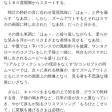
な１８０度開脚からスタートする。
時計の秒針の音に合わせ退屈気味に「はぁ～」と声を漏
らす「なあ坊」。しかし、ズームアウトするとそれはスマ
ホの画面に映し出された「なあ坊」だったと分かる。
その後も単調に「はぁ～」と繰り返しながらも、柔らか
な笑みを浮かべたりさまざまな表情を見せる「なあ坊」
は、中盤ではＩ字バランスでの風船割りを披露。サンタク
ロースのコスプレをした子猫と一緒に、何台ものスマホに
映し出されるムービーを盛り上げる。
“リアルとフィクションの境目をなくす”がコンセプトの同
ムービーでは、次々に表れる映像が、全てズームアウトと
ともにスマホの画面上の映像となり、見る者を不思議な感
覚にいざなう。
さらに、キャベツをまな板の上で切る音、グラスで乾杯
する音、子猫の鳴き声など、日常の音が次々と重なってい
き、やがて誰もが知るクリスマスソング「もろびとこぞり
て」に変貌を遂げるさまは必聴だ。