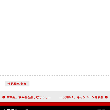
超絶軟体美女
舞祭組、飲み会を楽しむサラリーマン役でＣＭ出演 自身のステップに苦笑「ハッピー野郎」
嵐がフジテレビの年末年始をジャック！ 「アラおめ！」キャンペーン発表会