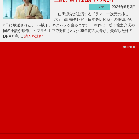
二世の“悠”山田涼介がつらい」
2026年8月3日
ドラマ
山田涼介が主演するドラマ「一次元の挿し
木」（読売テレビ・日本テレビ系）の第5話が、
2日に放送された。（※以下、ネタバレを含みます） 本作は、松下龍之介氏の
同名小説が原作。ヒマラヤ山中で発掘された200年前の人骨が、失踪した妹の
DNAと完 …
続きを読む
more »