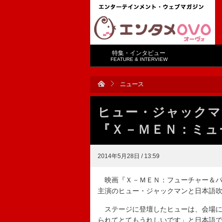
特集・インタビュー
FEATURE & INTERVIEW
ニュース
ヒュー・ジャックマ
『Ｘ－ＭＥＮ：ミュ
2014年5月28日 / 13:59
映画『Ｘ－ＭＥＮ：フューチャー＆パ
主演のヒュー・ジャックマンと日本語
ステージに登壇したヒューは、会場に
られてとてもうれしいです」と日本語