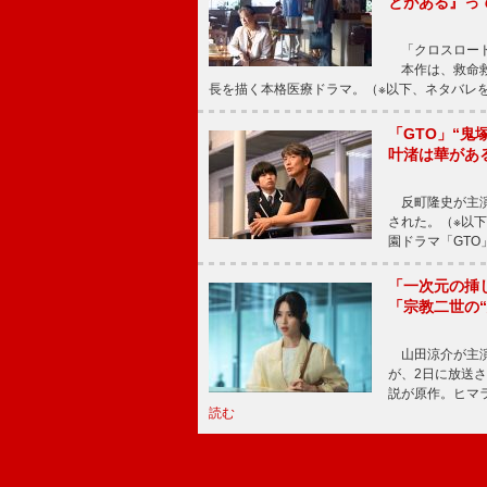
とがある』っ
「クロスロード
本作は、救命救
長を描く本格医療ドラマ。（※以下、ネタバレ
「GTO」“
叶渚は華があ
反町隆史が主演
された。（※以
園ドラマ「GTO
「一次元の挿
「宗教二世の
山田涼介が主演
が、2日に放送
説が原作。ヒマラ
読む