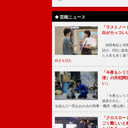
芸能ニュース
「ラストノー
白がカッコい
内田有紀と寺西
話が、6日に放
た人生も全く違
続きを読む
「今夜もシリ
渚）の共犯関
い」
「今夜もシリア
放送された。 
を結んだ一匹おおかみの刑事・磯貝（横山裕）
「クロスロー
ごく難しいと