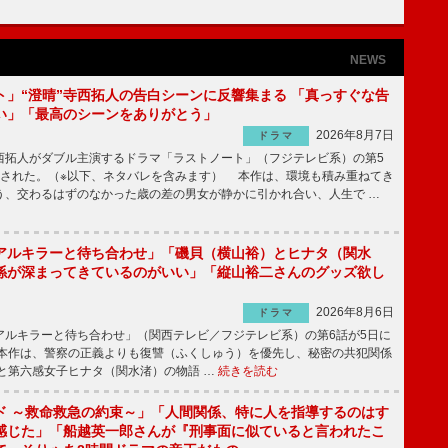
NEWS
ト」“澄晴”寺西拓人の告白シーンに反響集まる 「真っすぐな告
い」「最高のシーンをありがとう」
2026年8月7日
ドラマ
拓人がダブル主演するドラマ「ラストノート」（フジテレビ系）の第5
送された。（※以下、ネタバレを含みます） 本作は、環境も積み重ねてき
う、交わるはずのなかった歳の差の男女が静かに引かれ合い、人生で …
アルキラーと待ち合わせ」「磯貝（横山裕）とヒナタ（関水
係が深まってきているのがいい」「縦山裕二さんのグッズ欲し
2026年8月6日
ドラマ
ルキラーと待ち合わせ」（関西テレビ／フジテレビ系）の第6話が5日に
本作は、警察の正義よりも復讐（ふくしゅう）を優先し、秘密の共犯関係
と第六感女子ヒナタ（関水渚）の物語 …
続きを読む
ド ～救命救急の約束～」「人間関係、特に人を指導するのはす
感じた」「船越英一郎さんが『刑事面に似ていると言われたこ