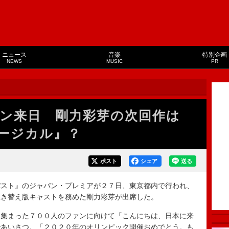
ニュース
音楽
特別企画
NEWS
MUSIC
PR
ン来日 剛力彩芽の次回作は
ージカル』？
ポスト
シェア
送る
スト』のジャパン・プレミアが２７日、東京都内で行われ、
吹き替え版キャストを務めた剛力彩芽が出席した。
集まった７００人のファンに向けて「こんにちは、日本に来
であいさつ。「２０２０年のオリンピック開催おめでとう。も