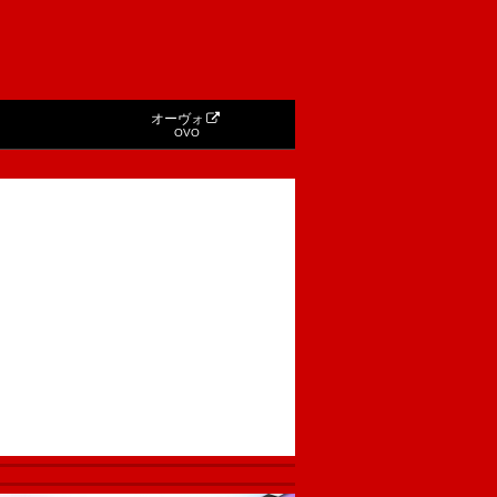
オーヴォ
OVO