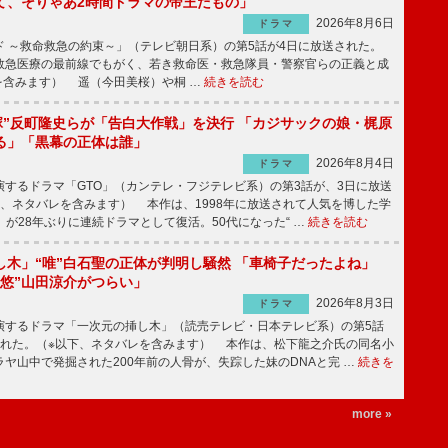
て、そりゃあ2時間ドラマの帝王だもの」
2026年8月6日
ドラマ
 ～救命救急の約束～」（テレビ朝日系）の第5話が4日に放送された。
急医療の最前線でもがく、若き救命医・救急隊員・警察官らの正義と成
を含みます） 遥（今田美桜）や桐 …
続きを読む
鬼塚”反町隆史らが「告白大作戦」を決行 「カジサックの娘・梶原
る」「黒幕の正体は誰」
2026年8月4日
ドラマ
するドラマ「GTO」（カンテレ・フジテレビ系）の第3話が、3日に放送
下、ネタバレを含みます） 本作は、1998年に放送されて人気を博した学
」が28年ぶりに連続ドラマとして復活。50代になった“ …
続きを読む
し木」“唯”白石聖の正体が判明し騒然 「車椅子だったよね」
“悠”山田涼介がつらい」
2026年8月3日
ドラマ
するドラマ「一次元の挿し木」（読売テレビ・日本テレビ系）の第5話
された。（※以下、ネタバレを含みます） 本作は、松下龍之介氏の同名小
ヤ山中で発掘された200年前の人骨が、失踪した妹のDNAと完 …
続きを
more »