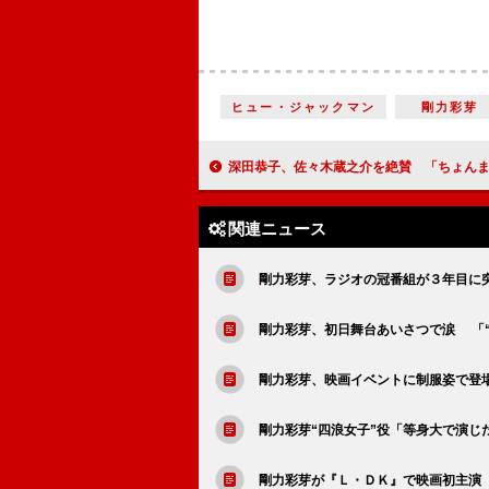
ヒュー・ジャックマン
剛力彩芽
深田恭子、佐々木蔵之介を絶賛 「ちょんまげのまま生まれてき
関連ニュース
剛力彩芽、ラジオの冠番組が３年目に突
剛力彩芽、初日舞台あいさつで涙 「
剛力彩芽、映画イベントに制服姿で登
剛力彩芽“四浪女子”役「等身大で演じ
剛力彩芽が『Ｌ・ＤＫ』で映画初主演