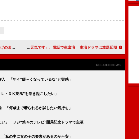
たのでは」
川栄李奈「元気です」、電話で生出演 主演ドラマは放送延期
RELATED NEWS
入 「年々“緩～くなっているな”と実感」
“Ｌ・ＤＫ旋風”を巻き起こしたい」
場 「何歳まで着られるか試したい気持ち」
たい」 フジ“第４のテレビ”開局記念ドラマで主演
 「私の中に女の子の要素があるのか不安」