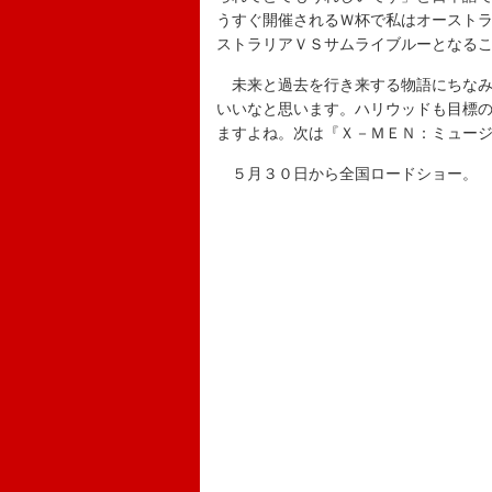
うすぐ開催されるＷ杯で私はオースト
ストラリアＶＳサムライブルーとなる
未来と過去を行き来する物語にちなみ
いいなと思います。ハリウッドも目標
ますよね。次は『Ｘ－ＭＥＮ：ミュー
５月３０日から全国ロードショー。