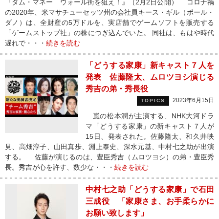
『ダム・マネー ウォール街を狙え！』（2月2日公開） コロナ禍
の2020年、米マサチューセッツ州の会社員キース・ギル（ポール・
ダノ）は、全財産の5万ドルを、実店舗でゲームソフトを販売する
「ゲームストップ社」の株につぎ込んでいた。 同社は、もはや時代
遅れで・・・
続きを読む
「どうする家康」新キャスト７人を
発表 佐藤隆太、ムロツヨシ演じる
秀吉の弟・秀長役
2023年6月15日
TOPICS
嵐の松本潤が主演する、NHK大河ドラ
マ「どうする家康」の新キャスト７人が
15日、発表された。佐藤隆太、和久井映
見、高畑淳子、山田真歩、淵上泰史、深水元基、中村七之助が出演
する。 佐藤が演じるのは、豊臣秀吉（ムロツヨシ）の弟・豊臣秀
長。秀吉が心を許す、数少な・・・
続きを読む
中村七之助「どうする家康」で石田
三成役 「家康さま、お手柔らかに
お願い致します」