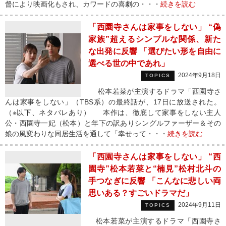
督により映画化もされ、カワードの喜劇の・・・
続きを読む
「西園寺さんは家事をしない」 “偽
家族”超えるシンプルな関係、新た
な出発に反響 「選びたい形を自由に
選べる世の中であれ」
2024年9月18日
TOPICS
松本若菜が主演するドラマ「西園寺さ
んは家事をしない」（TBS系）の最終話が、17日に放送された。
（※以下、ネタバレあり） 本作は、徹底して家事をしない主人
公・西園寺一妃（松本）と年下の訳ありシングルファーザー＆その
娘の風変わりな同居生活を通して「幸せって・・・
続きを読む
「西園寺さんは家事をしない」 “西
園寺”松本若菜と“楠見”松村北斗の
手つなぎに反響 「こんなに悲しい両
思いある？すごいドラマだ」
2024年9月11日
TOPICS
松本若菜が主演するドラマ「西園寺さ