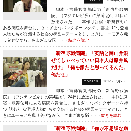
2024年8月1日
TOPICS
脚本・宮藤官九郎氏の「新宿野戦病
院」（フジテレビ系）の第5話が、31日に
放送された。 本作は新宿・歌舞伎町に
ある病院を舞台に、さまざまなバックボーンを持つ“訳あり”な登場
人物たちが交錯する社会の構図をテーマとし、ときにユーモアを織
り交ぜながら、さまざまな悩・・・
続きを読む
「新宿野戦病院」「英語と岡山弁混
ぜてしゃべっていい日本人は藤井風
だけ」「俺を誰だと思ってるんだ、
俺だぜ」
2024年7月25日
TOPICS
脚本・宮藤官九郎氏の「新宿野戦病
院」（フジテレビ系）の第4話が、24日に放送された。 本作は新
宿・歌舞伎町にある病院を舞台に、さまざまなバックボーンを持
つ“訳あり”な登場人物たちが交錯する社会の構図をテーマとし、と
きにユーモアを織り交ぜながら、さまざまな悩・・・
続きを読む
「新宿野戦病院」「何か不思議な病