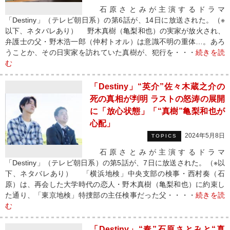
石原さとみが主演するドラマ
「Destiny」（テレビ朝日系）の第6話が、14日に放送された。（※
以下、ネタバレあり） 野木真樹（亀梨和也）の実家が放火され、
弁護士の父・野木浩一郎（仲村トオル）は意識不明の重体…。あろ
うことか、その日実家を訪れていた真樹が、犯行を・・・
続きを読
む
「Destiny」“英介”佐々木蔵之介の
死の真相が判明 ラストの怒涛の展開
に「放心状態」「“真樹”亀梨和也が
心配」
2024年5月8日
TOPICS
石原さとみが主演するドラマ
「Destiny」（テレビ朝日系）の第5話が、7日に放送された。（※以
下、ネタバレあり） 「横浜地検」中央支部の検事・西村奏（石
原）は、再会した大学時代の恋人・野木真樹（亀梨和也）に約束し
た通り、「東京地検」特捜部の主任検事だった父・・・・
続きを読
む
「Destiny」“奏”石原さとみと“真