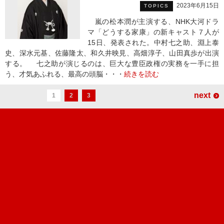
2023年6月15日
TOPICS
嵐の松本潤が主演する、NHK大河ドラ
マ「どうする家康」の新キャスト７人が
15日、発表された。中村七之助、淵上泰
史、深水元基、佐藤隆太、和久井映見、高畑淳子、山田真歩が出演
する。 七之助が演じるのは、巨大な豊臣政権の実務を一手に担
う、才気あふれる、最高の頭脳・・・
続きを読む
next
1
2
3