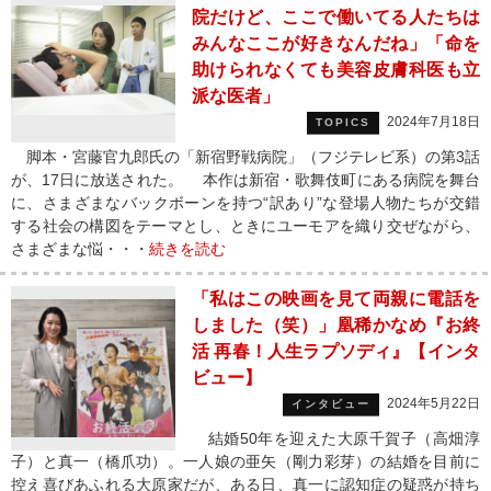
院だけど、ここで働いてる人たちは
みんなここが好きなんだね」「命を
助けられなくても美容皮膚科医も立
派な医者」
2024年7月18日
TOPICS
脚本・宮藤官九郎氏の「新宿野戦病院」（フジテレビ系）の第3話
が、17日に放送された。 本作は新宿・歌舞伎町にある病院を舞台
に、さまざまなバックボーンを持つ“訳あり”な登場人物たちが交錯
する社会の構図をテーマとし、ときにユーモアを織り交ぜながら、
さまざまな悩・・・
続きを読む
「私はこの映画を見て両親に電話を
しました（笑）」凰稀かなめ『お終
活 再春！人生ラプソディ』【インタ
ビュー】
2024年5月22日
インタビュー
結婚50年を迎えた大原千賀子（高畑淳
子）と真一（橋爪功）。一人娘の亜矢（剛力彩芽）の結婚を目前に
控え喜びあふれる大原家だが、ある日、真一に認知症の疑惑が持ち