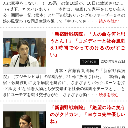
んは家事をしない」（TBS系）の第10話が、10日に放送された。
（※以下、ネタバレあり） 本作は、徹底して家事をしない主人
公・西園寺一妃（松本）と年下の訳ありシングルファーザー＆その
娘の風変わりな同居生活を通して「幸せって何・・・
続きを読む
「新宿野戦病院」「人の命を何と思
うとん！」「コメディーと社会風刺
を1時間でやってのけるのがすご
い」
2024年8月22日
TOPICS
脚本・宮藤官九郎氏の「新宿野戦病
院」（フジテレビ系）の第8話が、21日に放送された。 本作は新
宿・歌舞伎町にある病院を舞台に、さまざまなバックボーンを持
つ“訳あり”な登場人物たちが交錯する社会の構図をテーマとし、と
きにユーモアを織り交ぜながら、さまざまな悩・・・
続きを読む
「新宿野戦病院」「絶望の時に笑う
のがクドカン」「ヨウコ先生優しい
ね」