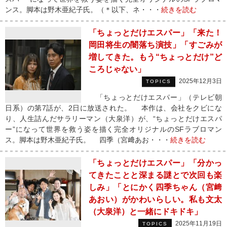
ンス。脚本は野木亜紀子氏。（＊以下、ネ・・・
続きを読む
「ちょっとだけエスパー」「来た！
岡田将生の闇落ち演技」「すごみが
増してきた。もう“ちょっとだけ”ど
ころじゃない」
2025年12月3日
TOPICS
「ちょっとだけエスパー」（テレビ朝
日系）の第7話が、2日に放送された。 本作は、会社をクビにな
り、人生詰んだサラリーマン（大泉洋）が、“ちょっとだけエスパ
ー”になって世界を救う姿を描く完全オリジナルのSFラブロマン
ス。脚本は野木亜紀子氏。 四季（宮﨑あお・・・
続きを読む
「ちょっとだけエスパー」「分かっ
てきたことと深まる謎とで次回も楽
しみ」「とにかく四季ちゃん（宮﨑
あおい）がかわいらしい。私も文太
（大泉洋）と一緒にドキドキ」
2025年11月19日
TOPICS