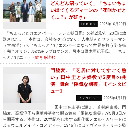
どんどん沼っていく」「ちょいちょ
い出てくるディーンの『花咲かせと
く…？』が好き」
2025年10月29日
TOPICS
「ちょっとだけエスパー」（テレビ朝日系）の第2話が、28日に放
送された。 本作は、会社をクビになり、人生詰んだサラリーマン
（大泉洋）が、“ちょっとだけエスパー”になって世界を救う姿を描
く完全オリジナルのSFラブロマンス。脚本は野木亜紀子氏。 ちょ
っとだけエ・・・
続きを読む
門脇麦、「芝居に対してすごく熱
い」田中圭と夫婦役で5度目の共
演 舞台「陽気な幽霊」【インタビ
ュー】
2025年4月1日
インタビュー
田中圭を主演に迎え、若村麻由美、門
脇麦、高畑淳子ら豪華共演者で贈る舞台「陽気な幽霊」が5月3日か
ら開幕する。本作は、20世紀を代表する劇作家ノエル・カワードに
よるウェルメイド・コメディー。1945年にはデヴィッド・リーン監