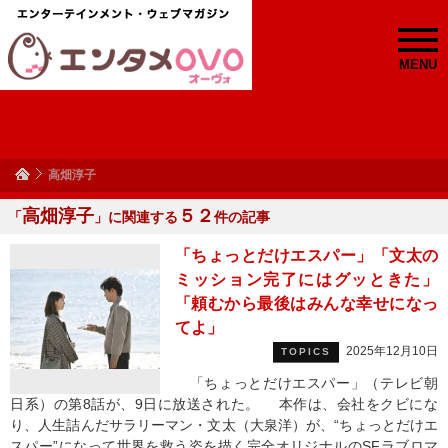
MENU
高畑淳子
高畑淳子
５２
「
」に関連する
件の記事
「ちょっとだけエスパー」「文太の
ミッション完了にはグッときた」
「頼むから最後はみんな幸せになっ
てよ」
2025年12月10日
TOPICS
「ちょっとだけエスパー」（テレビ朝
日系）の第8話が、9日に放送された。 本作は、会社をクビにな
り、人生詰んだサラリーマン・文太（大泉洋）が、“ちょっとだけエ
スパー”になって世界を救う姿を描く完全オリジナルのSFラブロマ