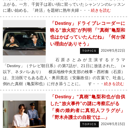
上がる。一方、千賀子は若い頃に習っていたシャンソンのレッスン
に通い始める。「終活」を題材に熟年夫婦・・・
続きを読む
「Destiny」ドライブレコーダーに
映る“放火犯”が判明 「“真樹”亀梨和
也はかばっていたんだね」「何か深
い理由がありそう」
2024年5月22日
TOPICS
石原さとみが主演するドラマ
「Destiny」（テレビ朝日系）の第7話が、21日に放送された。（※
以下、ネタバレあり） 横浜地検中央支部の検事・西村奏（石原）
は、主治医でもある恋人・奥田貴志（安藤政信）の言葉で、吐血し
倒れた真樹（亀梨和也）に付き添うことに。 す・・・
続きを読む
「Destiny」“真樹”亀梨和也が自供
した“放火事件”の謎に考察広がる
「奏の婚約者に真犯人フラグが」
「野木弁護士の自殺では…」
2024年5月15日
TOPICS