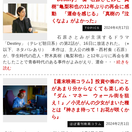
樹”亀梨和也の12年ぶりの再会に感
動 「運命を感じる」「真樹の『泣
くなよ』がよかった」
2024年4月17日
TOPICS
石原さとみが主演するドラマ
「Destiny」（テレビ朝日系）の第2話が、16日に放送された。（※
以下、ネタバレあり） 本作は、主人公の検事・西村奏（石原）
が、学生時代の恋人・野木真樹（亀梨和也）と12年ぶりに再会を果
たしたことで青春時代のある事件がよみがえり、運命・・・
続きを
読む
【週末映画コラム】投資や株のこと
があまり分からなくても楽しめる
『ダム・マネー ウォール街を狙
え！』／小児がんの少女がまいた種
とは『神さま待って！お花が咲くか
ら』
2024年2月1日
ほぼ週刊映画コラム