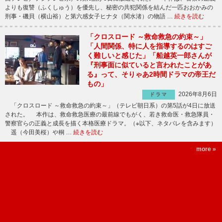
よりも復讐（ふくしゅう）を優先し、秘密の共犯関係を結んだ一匹おおかみの
刑事・磯貝（横山裕）と第六感女子ヒナタ（関水渚）の物語 …
続きを読む
「クロスロード ～救命救急の約束～」
「人間関係、特に人を指導するのはすご
く難しいと感じた」「船越英一郎さんが
『刑事面に似ていると言われたことがあ
る』って、そりゃあ2時間ドラマの帝王だ
もの」
2026年8月6日
ドラマ
「クロスロード ～救命救急の約束～」（テレビ朝日系）の第5話が4日に放送
された。 本作は、救命救急医療の最前線でもがく、若き救命医・救急隊員・
警察官らの正義と成長を描く本格医療ドラマ。（※以下、ネタバレを含みます）
遥（今田美桜）や桐 …
続きを読む
more »