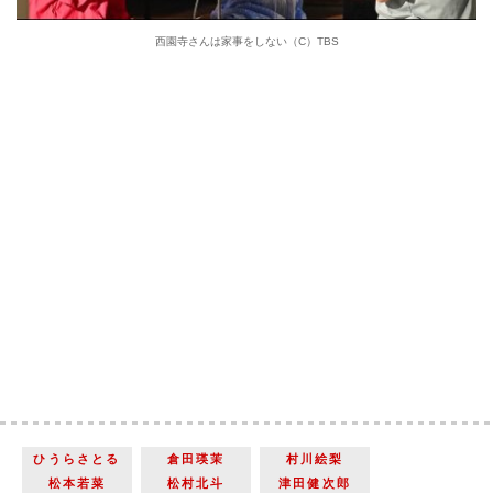
西園寺さんは家事をしない（C）TBS
ひうらさとる
倉田瑛茉
村川絵梨
松本若菜
松村北斗
津田健次郎