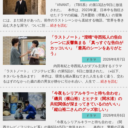
「VIVANT」（TBS系）の第13話が9日に放送
された。 本作は、2023年夏、日本中を熱狂さ
せたドラマの続編。乃木憂助（堺雅人）の冒険
には、まだ続きがあった。前作のラストシーンから直結する物語。“世界を巻き
込む大きな渦”が、ついに別 …
続きを読む
「ラストノート」“澄晴”寺西拓人の告白
シーンに反響集まる 「真っすぐな告白が
カッコいい」「最高のシーンをありがと
う」
2026年8月7日
ドラマ
内田有紀と寺西拓人がダブル主演するドラマ
「ラストノート」（フジテレビ系）の第5話が、6日に放送された。（※以下、
ネタバレを含みます） 本作は、環境も積み重ねてきた人生も全く違う、交わ
るはずのなかった歳の差の男女が静かに引かれ合い、人生で …
続きを読む
「今夜もシリアルキラーと待ち合わせ」
「磯貝（横山裕）とヒナタ（関水渚）の
共犯関係が深まってきているのがいい」
「縦山裕二さんのグッズ欲しい」
2026年8月6日
ドラマ
「今夜もシリアルキラーと待ち合わせ」（関
西テレビ／フジテレビ系）の第6話が5日に放送された。 本作は、警察の正義