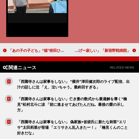
「あの子の子ども」“福”桜田ひよりが学校に妊娠を報告 「先生3人、どの意見も間違ってない」「SNSは怖い」
「新宿野戦病院」「ヨウコ先生さようなら、もんげー寂しい」「続編お願いします」
関連ニュース
RELATED NEWS
「西園寺さんは家事をしない」 “横井”津田健次郎のライブ配信、出
汁の話しに泣 「え、泣いちゃう。最終回すぎる」
「西園寺さんは家事をしない」亡き妻の数式から最適解を導く“楠
見”松村北斗に涙 「前に進ませてあげたんだね。最後の愛の示し
方」
「西園寺さんは家事をしない」 偽家族+仮彼氏に新たな刺客“エリ
サ”太田莉菜が登場 「エリサさん乱入きたー！」「楠見くんのこと
好きだな」