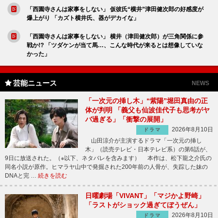
「西園寺さんは家事をしない」 仮彼氏“横井”津田健次郎の好感度が
爆上がり 「カズト横井氏、器がデカイな」
「西園寺さんは家事をしない」 横井（津田健次郎）が三角関係に参
戦か!? 「ツダケンが当て馬…、こんな時代が来るとは想像していな
かった」
芸能ニュース
NEWS
「一次元の挿し木」“紫陽”堀田真由の正
体が判明 「義父も仙波佳代子も思考がヤ
バ過ぎる」「衝撃の展開」
2026年8月10日
ドラマ
山田涼介が主演するドラマ「一次元の挿し
木」（読売テレビ・日本テレビ系）の第6話が、
9日に放送された。（※以下、ネタバレを含みます） 本作は、松下龍之介氏の
同名小説が原作。ヒマラヤ山中で発掘された200年前の人骨が、失踪した妹の
DNAと完 …
続きを読む
日曜劇場「VIVANT」「マジかよ野崎」
「ラストがショック過ぎてぼうぜん」
2026年8月10日
ドラマ