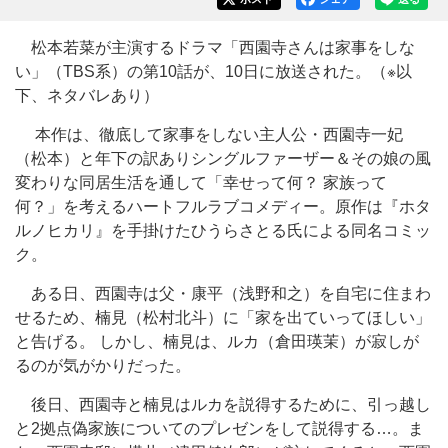
松本若菜が主演するドラマ「西園寺さんは家事をしな
い」（TBS系）の第10話が、10日に放送された。（※以
下、ネタバレあり）
本作は、徹底して家事をしない主人公・西園寺一妃
（松本）と年下の訳ありシングルファーザー＆その娘の風
変わりな同居生活を通して「幸せって何？ 家族って
何？」を考えるハートフルラブコメディー。原作は『ホタ
ルノヒカリ』を手掛けたひうらさとる氏による同名コミッ
ク。
ある日、西園寺は父・康平（浅野和之）を自宅に住まわ
せるため、楠見（松村北斗）に「家を出ていってほしい」
と告げる。 しかし、楠見は、ルカ（倉田瑛茉）が寂しが
るのが気がかりだった。
後日、西園寺と楠見はルカを説得するために、引っ越し
と2拠点偽家族についてのプレゼンをして説得する…。ま