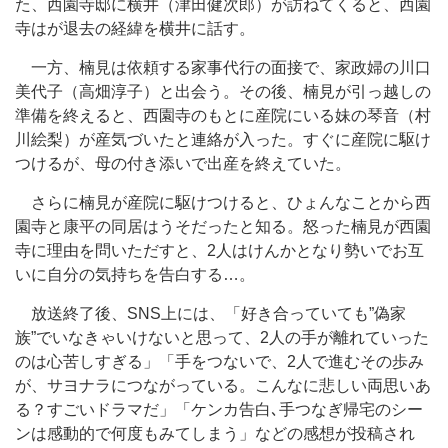
た、西園寺邸に横井（津田健次郎）が訪ねてくると、西園
寺はが退去の経緯を横井に話す。
一方、楠見は依頼する家事代行の面接で、家政婦の川口
美代子（高畑淳子）と出会う。その後、楠見が引っ越しの
準備を終えると、西園寺のもとに産院にいる妹の琴音（村
川絵梨）が産気づいたと連絡が入った。すぐに産院に駆け
つけるが、母の付き添いで出産を終えていた。
さらに楠見が産院に駆けつけると、ひょんなことから西
園寺と康平の同居はうそだったと知る。怒った楠見が西園
寺に理由を問いただすと、2人はけんかとなり勢いでお互
いに自分の気持ちを告白する…。
放送終了後、SNS上には、「好き合っていても”偽家
族”でいなきゃいけないと思って、2人の手が離れていった
のは心苦しすぎる」「手をつないで、2人で進むその歩み
が、サヨナラにつながっている。こんなに悲しい両思いあ
る？すごいドラマだ」「ケンカ告白､手つなぎ帰宅のシー
ンは感動的で何度もみてしまう」などの感想が投稿され