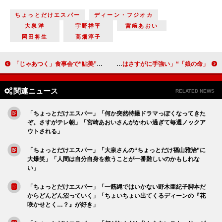
ちょっとだけエスパー
ディーン・フジオカ
大泉洋
宇野祥平
宮﨑あおい
岡田将生
高畑淳子
「じゃあつく」食事会で“鮎美”夏帆をかばう“勝男”竹内涼真に感動 「100点満点」「竹内涼真の真っすぐな目に心を打たれた」
「娘の命」“レイコ”齊藤京子がラスボス“沙織”新川優愛に宣戦布告 「ヘビーな展開で驚いた」「ボスママはさすがに手強い」
関連ニュース
RELATED NEWS
「ちょっとだけエスパー」「何か突然特撮ドラマっぽくなってきた
ぞ。さすがテレ朝」「宮崎あおいさんがかわい過ぎて毎週ノックア
ウトされる」
「ちょっとだけエスパー」「大泉さんの“ちょっとだけ福山雅治”に
大爆笑」「人間は自分自身を救うことが一番難しいのかもしれな
い」
「ちょっとだけエスパー」「一筋縄ではいかない野木亜紀子脚本だ
からどんどん沼っていく」「ちょいちょい出てくるディーンの『花
咲かせとく…？』が好き」