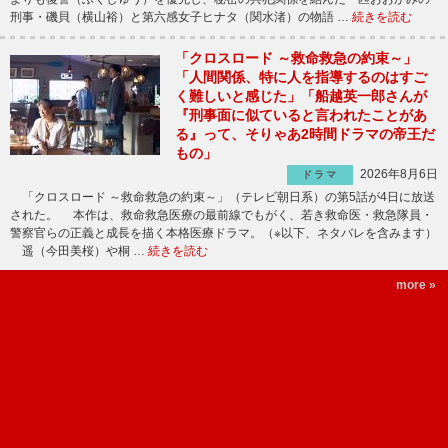
刑事・磯貝（横山裕）と第六感女子ヒナタ（関水渚）の物語 …
続きを読む
「クロスロード ～救命救急の約束～」
「人間関係、特に人を指導するのはすご
く難しいと感じた」「船越英一郎さんが
『刑事面に似ていると言われたことがあ
る』って、そりゃあ2時間ドラマの帝王だ
もの」
2026年8月6日
ドラマ
「クロスロード ～救命救急の約束～」（テレビ朝日系）の第5話が4日に放送
された。 本作は、救命救急医療の最前線でもがく、若き救命医・救急隊員・
警察官らの正義と成長を描く本格医療ドラマ。（※以下、ネタバレを含みます）
遥（今田美桜）や桐 …
続きを読む
more »