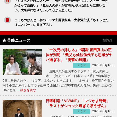
「ちょっとだけエスパー」「何がなんだか分からないストーリーが
かえって面白い」「見た人の多くが宮崎あおいに恋したに違いな
い。大泉洋になりたいって心から思った」
こっちのけんと、初のドラマ主題歌担当 大泉洋主演『ちょっとだ
けエスパー』に書き下ろし
芸能ニュース
NEWS
「一次元の挿し木」“紫陽”堀田真由の正
体が判明 「義父も仙波佳代子も思考がヤ
バ過ぎる」「衝撃の展開」
2026年8月10日
ドラマ
山田涼介が主演するドラマ「一次元の挿し
木」（読売テレビ・日本テレビ系）の第6話が、
9日に放送された。（※以下、ネタバレを含みます） 本作は、松下龍之介氏の
同名小説が原作。ヒマラヤ山中で発掘された200年前の人骨が、失踪した妹の
DNAと完 …
続きを読む
日曜劇場「VIVANT」「マジかよ野崎」
「ラストがショック過ぎてぼうぜん」
2026年8月10日
ドラマ