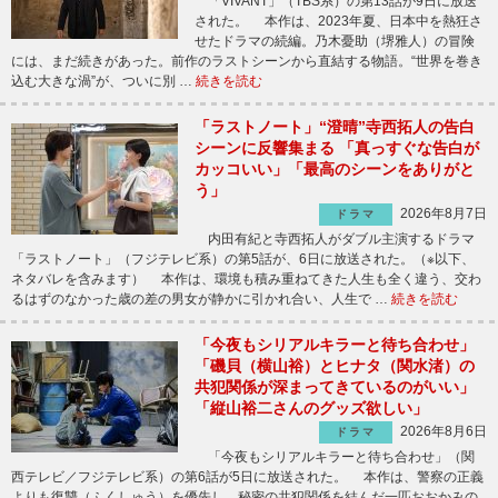
「VIVANT」（TBS系）の第13話が9日に放送
された。 本作は、2023年夏、日本中を熱狂さ
せたドラマの続編。乃木憂助（堺雅人）の冒険
には、まだ続きがあった。前作のラストシーンから直結する物語。“世界を巻き
込む大きな渦”が、ついに別 …
続きを読む
「ラストノート」“澄晴”寺西拓人の告白
シーンに反響集まる 「真っすぐな告白が
カッコいい」「最高のシーンをありがと
う」
2026年8月7日
ドラマ
内田有紀と寺西拓人がダブル主演するドラマ
「ラストノート」（フジテレビ系）の第5話が、6日に放送された。（※以下、
ネタバレを含みます） 本作は、環境も積み重ねてきた人生も全く違う、交わ
るはずのなかった歳の差の男女が静かに引かれ合い、人生で …
続きを読む
「今夜もシリアルキラーと待ち合わせ」
「磯貝（横山裕）とヒナタ（関水渚）の
共犯関係が深まってきているのがいい」
「縦山裕二さんのグッズ欲しい」
2026年8月6日
ドラマ
「今夜もシリアルキラーと待ち合わせ」（関
西テレビ／フジテレビ系）の第6話が5日に放送された。 本作は、警察の正義
よりも復讐（ふくしゅう）を優先し、秘密の共犯関係を結んだ一匹おおかみの