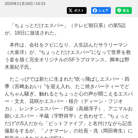
2025年11月19日 / 10:23
ポスト
シェア
送る
「ちょっとだけエスパー」（テレビ朝日系）の第5話
が、18日に放送された。
本作は、会社をクビになり、人生詰んだサラリーマン
（大泉洋）が、“ちょっとだけエスパー”になって世界を救
う姿を描く完全オリジナルのSFラブロマンス。脚本は野
木亜紀子氏。
たこっぴでは新たに生まれた“吹っ飛ばしエスパー・四
季（宮﨑あおい）”を迎え入れ、たこ焼きパーティーでど
んちゃん騒ぎ。触れるとちょっと心の声が聞こえるエスパ
ー・文太、花咲かエスパー・桜介（ディーン・フジオ
カ）、レンチンエスパー・円寂（高畑淳子）、アニマルお
願いエスパー・半蔵（宇野祥平）と合わせて、“ちょっと
だけ”の5人だから「ビットファイブ」と名付けながら記念
撮影をするが、「ノナマーレ」の社長・兆（岡田将生）に