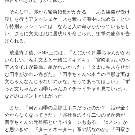
報告すべきかどうかで悩む。
そんな中、兆から緊急招集がかかる。「ある組織が受け
渡しを行うアタッシェケースを奪って海中に沈める」とい
う特別ミッションには、なんと人の命がかかっているらし
い。さらに文太は兆に居残りを命じられ、衝撃の使命を告
げられる。
放送終了後、SNS上には、「とにかく四季ちゃんがかわ
いらしい。私も文太と一緒にドキドキ」「宮﨑あおいのヘ
アスタイルが最高。超かわいかった」「文太にキスをせが
む四季がかわい過ぎた」「四季ちゃんの本当の旦那は実は
文ちゃんなんじゃないのかな。そうであってほしい」「ず
っと文ちゃんと四季ちゃんのイチャイチャを見ていたい」
などのコメントが上がった。
また、「何と四季の旦那はボスだったのか？ 話が全く
分からなくなってきた」「兆社長のうり二つの兄か弟が、
四季ちゃんの元旦那というパターンもある」『xメン』か
と思いきや、『ターミネーター』系の話なのか」「円寂さ