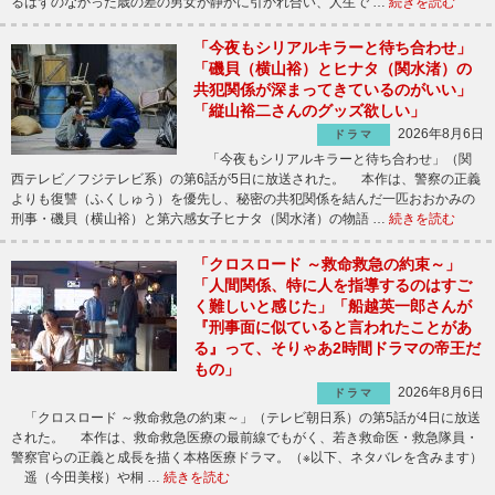
るはずのなかった歳の差の男女が静かに引かれ合い、人生で …
続きを読む
「今夜もシリアルキラーと待ち合わせ」
「磯貝（横山裕）とヒナタ（関水渚）の
共犯関係が深まってきているのがいい」
「縦山裕二さんのグッズ欲しい」
2026年8月6日
ドラマ
「今夜もシリアルキラーと待ち合わせ」（関
西テレビ／フジテレビ系）の第6話が5日に放送された。 本作は、警察の正義
よりも復讐（ふくしゅう）を優先し、秘密の共犯関係を結んだ一匹おおかみの
刑事・磯貝（横山裕）と第六感女子ヒナタ（関水渚）の物語 …
続きを読む
「クロスロード ～救命救急の約束～」
「人間関係、特に人を指導するのはすご
く難しいと感じた」「船越英一郎さんが
『刑事面に似ていると言われたことがあ
る』って、そりゃあ2時間ドラマの帝王だ
もの」
2026年8月6日
ドラマ
「クロスロード ～救命救急の約束～」（テレビ朝日系）の第5話が4日に放送
された。 本作は、救命救急医療の最前線でもがく、若き救命医・救急隊員・
警察官らの正義と成長を描く本格医療ドラマ。（※以下、ネタバレを含みます）
遥（今田美桜）や桐 …
続きを読む