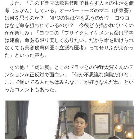
また、「このドラマは歌舞伎町で暮らす人々の生活を俯
瞰（ふかん）している。オーバードーズのマユ（伊東蒼）
は何を思うのか？ NPOの舞は何を思うのか？ ヨウコ
はなぜ命を狙われているのか？ 今後どう描かれていくの
かが楽しみ」「ヨウコの『ブサイクもイケメンも命は平等
は建前。命ある限り美しくありたい。だから命を助けられ
なくても美容皮膚科医も立派な医者』ってせりふがよかっ
た」といった声も。
その他「『虎に翼』とこのドラマとの仲野太賀くんのテ
ンションが正反対で面白い」「何か不思議な病院だけど、
ここで働いてる人たちはみんなここが好きなんだね」とい
ったコメントもあった。