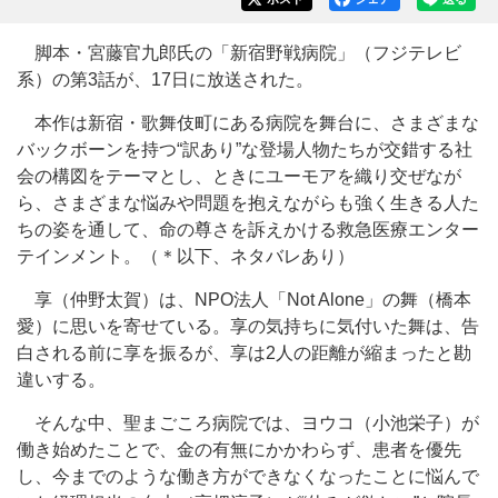
脚本・宮藤官九郎氏の「新宿野戦病院」（フジテレビ
系）の第3話が、17日に放送された。
本作は新宿・歌舞伎町にある病院を舞台に、さまざまな
バックボーンを持つ“訳あり”な登場人物たちが交錯する社
会の構図をテーマとし、ときにユーモアを織り交ぜなが
ら、さまざまな悩みや問題を抱えながらも強く生きる人た
ちの姿を通して、命の尊さを訴えかける救急医療エンター
テインメント。（＊以下、ネタバレあり）
享（仲野太賀）は、NPO法人「Not Alone」の舞（橋本
愛）に思いを寄せている。享の気持ちに気付いた舞は、告
白される前に享を振るが、享は2人の距離が縮まったと勘
違いする。
そんな中、聖まごころ病院では、ヨウコ（小池栄子）が
働き始めたことで、金の有無にかかわらず、患者を優先
し、今までのような働き方ができなくなったことに悩んで