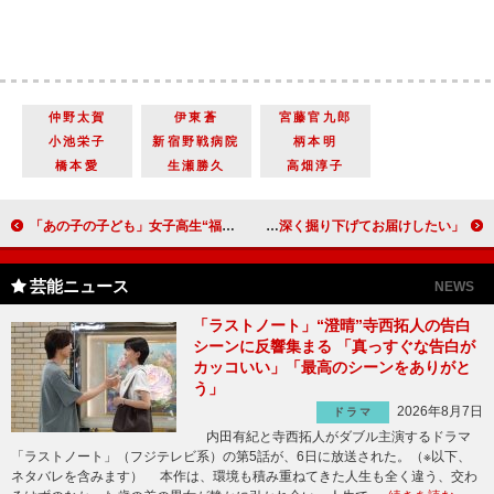
仲野太賀
伊東蒼
宮藤官九郎
小池栄子
新宿野戦病院
柄本明
橋本愛
生瀬勝久
高畑淳子
「あの子の子ども」女子高生“福”桜田ひより、妊娠が判明し不安があふれ… 「中高生に見てもらいたい」「学校の授業で流すのもいい」
ミュージカル「黒執事」、「寄宿学校編」を再演 立石俊樹「より高みをめざして、より深く掘り下げてお届けしたい」
芸能ニュース
NEWS
「ラストノート」“澄晴”寺西拓人の告白
シーンに反響集まる 「真っすぐな告白が
カッコいい」「最高のシーンをありがと
う」
2026年8月7日
ドラマ
内田有紀と寺西拓人がダブル主演するドラマ
「ラストノート」（フジテレビ系）の第5話が、6日に放送された。（※以下、
ネタバレを含みます） 本作は、環境も積み重ねてきた人生も全く違う、交わ