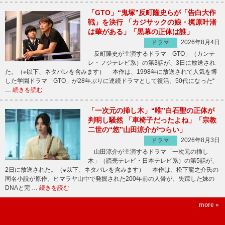
「GTO」“鬼塚”反町隆史らが「告白大作
戦」を決行 「カジサックの娘・梶原叶渚
は華がある」「黒幕の正体は誰」
2026年8月4日
ドラマ
反町隆史が主演するドラマ「GTO」（カンテ
レ・フジテレビ系）の第3話が、3日に放送され
た。（※以下、ネタバレを含みます） 本作は、1998年に放送されて人気を博
した学園ドラマ「GTO」が28年ぶりに連続ドラマとして復活。50代になった“
…
続きを読む
「一次元の挿し木」“唯”白石聖の正体が
判明し騒然 「車椅子だったよね」「宗教
二世の“悠”山田涼介がつらい」
2026年8月3日
ドラマ
山田涼介が主演するドラマ「一次元の挿し
木」（読売テレビ・日本テレビ系）の第5話が、
2日に放送された。（※以下、ネタバレを含みます） 本作は、松下龍之介氏の
同名小説が原作。ヒマラヤ山中で発掘された200年前の人骨が、失踪した妹の
DNAと完 …
続きを読む
more »