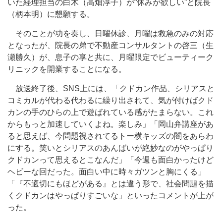
いた経理担当の白木（高畑淳子）が“休みが欲しい”と院長
（柄本明）に懇願する。
そのことが功を奏し、日曜休診、月曜は救急のみの対応
となったが、院長の弟で不動産コンサルタントの啓三（生
瀬勝久）が、息子の享と共に、月曜限定でビューティーク
リニックを開業することになる。
放送終了後、SNS上には、「クドカン作品、シリアスと
コミカルが代わる代わるに繰り出されて、気が付けばクド
カンの手のひらの上で遊ばれている感がたまらない。これ
からもっと加速していくよね。楽しみ」「岡山弁講座があ
ると思えば、今問題視されてるトー横キッズの闇をあらわ
にする。笑いとシリアスのあんばいが絶妙なのがやっぱり
クドカンって思えるとこなんだ」「今週も面白かったけど
ヘビーな回だった。面白い中に時々ガツンと胸にくる」
「『不適切にもほどがある』とは違う形で、社会問題を描
くクドカンはやっぱりすごいな」といったコメントが上が
った。