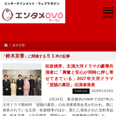
MENU
鈴木京香
鈴木京香
５１
「
」に関連する
件の記事
松坂桃李、主演大河ドラマの豪華共
演者に「興奮と安心が同時に押し寄
せてきている」2027年大河ドラマ
「逆賊の幕臣」出演者発表
2026年2月24日
TOPICS
2月24日、東京都内のNHKで2027年の
大河ドラマ第66作「逆賊の幕臣」の出演者発表会見が行われ、既に
発表されている主演・松坂桃李のほか、新たに発表された北村有起
哉、鈴木京香、上白石萌音、岡部たかし、中村雅俊が登壇した。