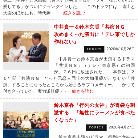
英二（中井）と大園瞳（鈴木）が共演する新ドラマ「殺したいほど
愛してる」がついにクランクインした。 このドラマには、遠山と
大園のほかにも、時代劇・・・
続きを読む
中井貴一＆鈴木京香「共演ＮＧ」
攻めまくった演出に「テレ東でしか
作れない」
2020年10月26日
TOPICS
中井貴一と鈴木京香が出演するドラマ
「共演ＮＧ」（テレビ東京系）の初回
が、２６日に放送された。 本作は、２
５年間「共演ＮＧ」だった元恋人同士の大物俳優が、なぜか「共
演」することになったところから始まるラブコメディー。 かつて
付き合っていた、実力派俳優・・・
続きを読む
鈴木京香「行列の女神」が胃袋を刺
激する 「無性にラーメンが食べた
くなった」
2020年4月27日
TOPICS
鈴木京香主演のドラマ「行列の女神～