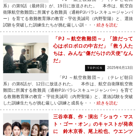
系）の第9話（最終回）が、19日に放送された。 本作は、航空自
衛隊航空救難団に所属する救難員（通称PJ/パラレスキュージャンパ
ー）を育てる救難教育隊の教官・宇佐美誠司（内野聖陽）と、選抜
試験を突破した訓練生たちが挑む厳しい訓・・・
続きを読む
「PJ ～航空救難団～」「誰だって
心はボロボロの中古だ」「救う人た
ちは、みんな“傷だらけの天使”なん
だ」
2025年6月13日
TOPICS
「PJ ～航空救難団～」（テレビ朝日
系）の第8話が、12日に放送された。 本作は、航空自衛隊航空救
難団に所属する救難員（通称PJ/パラレスキュージャンパー）を育て
る救難教育隊の教官・宇佐美誠司（内野聖陽）と、選抜試験を突破
した訓練生たちが挑む厳しい訓練と成長を・・・
続きを読む
三谷幸喜、作・演出「ショウ・マス
ト・ゴー・オン」のキャストが発表
に 鈴木京香、尾上松也、ウエンツ