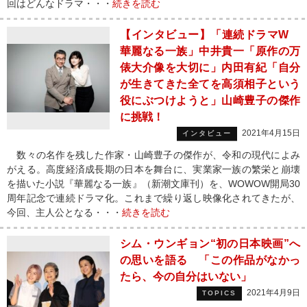
回はどんなドラマ・・・
続きを読む
【インタビュー】「連続ドラマW
華麗なる一族」中井貴一「原作の万
俵大介像を大切に」内田有紀「自分
が生きてきた全てを高須相子という
役にぶつけようと」山崎豊子の傑作
に挑戦！
2021年4月15日
インタビュー
数々の名作を残した作家・山崎豊子の傑作が、令和の現代によみ
がえる。高度経済成長期の日本を舞台に、実業家一族の繁栄と崩壊
を描いた小説『華麗なる一族』（新潮文庫刊）を、WOWOW開局30
周年記念で連続ドラマ化。これまで繰り返し映像化されてきたが、
今回、主人公となる・・・
続きを読む
シム・ウンギョン“初の日本映画”へ
の思いを語る 「この作品がなかっ
たら、今の自分はいない」
2021年4月9日
TOPICS