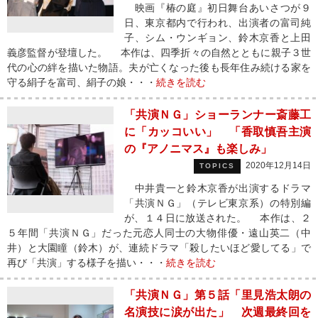
映画『椿の庭』初日舞台あいさつが９
日、東京都内で行われ、出演者の富司純
子、シム・ウンギョン、鈴木京香と上田
義彦監督が登壇した。 本作は、四季折々の自然とともに親子３世
代の心の絆を描いた物語。夫が亡くなった後も長年住み続ける家を
守る絹子を富司、絹子の娘・・・
続きを読む
「共演ＮＧ」ショーランナー斎藤工
に「カッコいい」 「香取慎吾主演
の『アノニマス』も楽しみ」
2020年12月14日
TOPICS
中井貴一と鈴木京香が出演するドラマ
「共演ＮＧ」（テレビ東京系）の特別編
が、１４日に放送された。 本作は、２
５年間「共演ＮＧ」だった元恋人同士の大物俳優・遠山英二（中
井）と大園瞳（鈴木）が、連続ドラマ「殺したいほど愛してる」で
再び「共演」する様子を描い・・・
続きを読む
「共演ＮＧ」第５話「里見浩太朗の
名演技に涙が出た」 次週最終回を