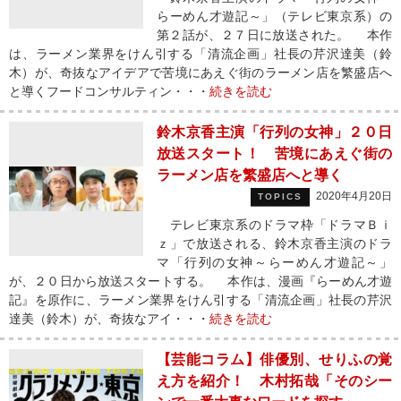
らーめん才遊記～」（テレビ東京系）の
第２話が、２７日に放送された。 本作
は、ラーメン業界をけん引する「清流企画」社長の芹沢達美（鈴
木）が、奇抜なアイデアで苦境にあえぐ街のラーメン店を繁盛店へ
と導くフードコンサルティン・・・
続きを読む
鈴木京香主演「行列の女神」２０日
放送スタート！ 苦境にあえぐ街の
ラーメン店を繁盛店へと導く
2020年4月20日
TOPICS
テレビ東京系のドラマ枠「ドラマＢｉ
ｚ」で放送される、鈴木京香主演のドラ
マ「行列の女神～らーめん才遊記～」
が、２０日から放送スタートする。 本作は、漫画『らーめん才遊
記』を原作に、ラーメン業界をけん引する「清流企画」社長の芹沢
達美（鈴木）が、奇抜なアイ・・・
続きを読む
【芸能コラム】俳優別、せりふの覚
え方を紹介！ 木村拓哉「そのシー