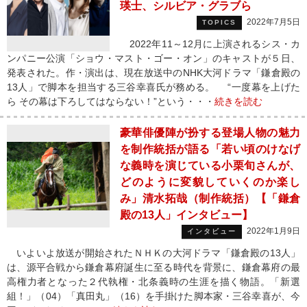
瑛士、シルビア・グラブら
2022年7月5日
TOPICS
2022年11～12月に上演されるシス・カ
ンパニー公演「ショウ・マスト・ゴー・オン」のキャストが５日、
発表された。作・演出は、現在放送中のNHK大河ドラマ「鎌倉殿の
13人」で脚本を担当する三谷幸喜氏が務める。 “一度幕を上げた
ら その幕は下ろしてはならない！”という・・・
続きを読む
豪華俳優陣が扮する登場人物の魅力
を制作統括が語る「若い頃のけなげ
な義時を演じている小栗旬さんが、
どのように変貌していくのか楽し
み」清水拓哉（制作統括）【「鎌倉
殿の13人」インタビュー】
2022年1月9日
インタビュー
いよいよ放送が開始されたＮＨＫの大河ドラマ「鎌倉殿の13人」
は、源平合戦から鎌倉幕府誕生に至る時代を背景に、鎌倉幕府の最
高権力者となった２代執権・北条義時の生涯を描く物語。「新選
組！」（04）「真田丸」（16）を手掛けた脚本家・三谷幸喜が、今