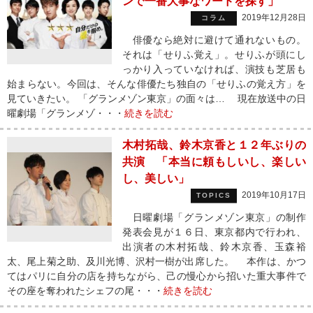
ンで一番大事なワードを探す」
2019年12月28日
コラム
俳優なら絶対に避けて通れないもの。
それは「せりふ覚え」。せりふが頭にし
っかり入っていなければ、演技も芝居も
始まらない。今回は、そんな俳優たち独自の「せりふの覚え方」を
見ていきたい。 「グランメゾン東京」の面々は… 現在放送中の日
曜劇場「グランメゾ・・・
続きを読む
木村拓哉、鈴木京香と１２年ぶりの
共演 「本当に頼もしいし、楽しい
し、美しい」
2019年10月17日
TOPICS
日曜劇場「グランメゾン東京」の制作
発表会見が１６日、東京都内で行われ、
出演者の木村拓哉、鈴木京香、玉森裕
太、尾上菊之助、及川光博、沢村一樹が出席した。 本作は、かつ
てはパリに自分の店を持ちながら、己の慢心から招いた重大事件で
その座を奪われたシェフの尾・・・
続きを読む