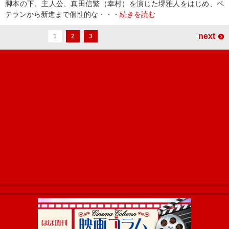
脚本の下、主人公、真田信繁（幸村）を演じた堺雅人をはじめ、ベ
テランから新進まで個性的な・・・
続きを読む
next
1
2
3