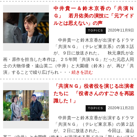
中井貴一＆鈴木京香の「共演Ｎ
Ｇ」 若月佑美の演技に「元アイド
ルとは思えない」の声
2020年11月9日
TOPICS
中井貴一と鈴木京香が出演するドラマ
「共演ＮＧ」（テレビ東京系）の第３話
が、９日に放送された。 秋元康氏が企
画・原作を担当した本作は、２５年間「共演ＮＧ」だった元恋人同
士の大物俳優・遠山英二（中井）と大園瞳（鈴木）が、再び「共
演」することで繰り広げられ・・・
続きを読む
「共演ＮＧ」役者役を演じる出演者
たちに 「役者さんのすごさを再認
識した！」
2020年11月2日
TOPICS
中井貴一と鈴木京香が出演するドラマ
「共演ＮＧ」（テレビ東京系）の第２話
が、２日に放送された。 今回は、遠山