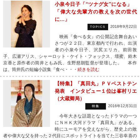
小泉今日子「“ツナグ女”になる」
「偉大な先輩方の教えを次の世代
に…」
2018年9月22日
TOPICS
映画『食べる女』の公開記念舞台あい
さつが２２日、東京都内で行われ、出演
者の小泉今日子、沢尻エリカ、前田敦
子、広瀬アリス、シャーロット・ケイト・フォックス、壇蜜、鈴木
京香と原作者の筒井ともみ氏、生野慈朗監督が登壇した。 本作
は、筒井氏の短編小説集『食べ・・・
続きを読む
【特集】「真田丸」ＰＶベストテン
発表 インタビュー１位は峯村リエ
（大蔵卿局）
2016年12月31日
特集
今年大きな話題となったドラマの一つ
にＮＨＫ大河ドラマ「真田丸」がある。
時にユーモアを交えながら、歴史上の敗
者や偉大な父を持った２代目にスポットライトを当てた三谷幸喜の