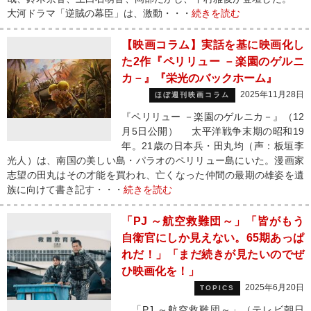
大河ドラマ「逆賊の幕臣」は、激動・・・
続きを読む
【映画コラム】実話を基に映画化し
た2作『ペリリュー －楽園のゲルニ
カ－』『栄光のバックホーム』
2025年11月28日
ほぼ週刊映画コラム
『ペリリュー －楽園のゲルニカ－』（12
月5日公開） 太平洋戦争末期の昭和19
年。21歳の日本兵・田丸均（声：板垣李
光人）は、南国の美しい島・パラオのペリリュー島にいた。漫画家
志望の田丸はその才能を買われ、亡くなった仲間の最期の雄姿を遺
族に向けて書き記す・・・
続きを読む
「PJ ～航空救難団～」「皆がもう
自衛官にしか見えない。65期あっぱ
れだ！」「まだ続きが見たいのでぜ
ひ映画化を！」
2025年6月20日
TOPICS
「PJ ～航空救難団～」（テレビ朝日