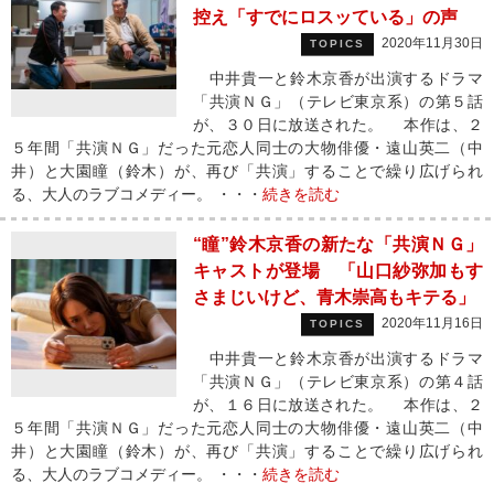
控え「すでにロスッている」の声
2020年11月30日
TOPICS
中井貴一と鈴木京香が出演するドラマ
「共演ＮＧ」（テレビ東京系）の第５話
が、３０日に放送された。 本作は、２
５年間「共演ＮＧ」だった元恋人同士の大物俳優・遠山英二（中
井）と大園瞳（鈴木）が、再び「共演」することで繰り広げられ
る、大人のラブコメディー。 ・・・
続きを読む
“瞳”鈴木京香の新たな「共演ＮＧ」
キャストが登場 「山口紗弥加もす
さまじいけど、青木崇高もキテる」
2020年11月16日
TOPICS
中井貴一と鈴木京香が出演するドラマ
「共演ＮＧ」（テレビ東京系）の第４話
が、１６日に放送された。 本作は、２
５年間「共演ＮＧ」だった元恋人同士の大物俳優・遠山英二（中
井）と大園瞳（鈴木）が、再び「共演」することで繰り広げられ
る、大人のラブコメディー。 ・・・
続きを読む