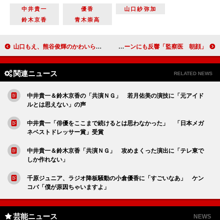
中井貴一
優香
山口紗弥加
鈴木京香
青木崇高
山口もえ、熊谷俊輝のかわいらしさに驚く 「グレたこととかないでしょう？」
「監察医 朝顔」ずぶぬれの戸次重幸に「かわい過ぎ」 上野樹里演じる朝顔の家族シーンにも反響
関連ニュース
RELATED NEWS
中井貴一＆鈴木京香の「共演ＮＧ」 若月佑美の演技に「元アイド
ルとは思えない」の声
中井貴一「俳優をここまで続けるとは思わなかった」 「日本メガ
ネベストドレッサー賞」受賞
中井貴一＆鈴木京香「共演ＮＧ」 攻めまくった演出に「テレ東で
しか作れない」
千原ジュニア、ラジオ降板騒動の小倉優香に「すごいなあ」 ケン
コバ「僕が原因ちゃいますよ」
芸能ニュース
NEWS