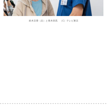
鈴木京香（左）と青木崇高 （C）テレビ東京