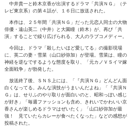
中井貴一と鈴木京香が出演するドラマ「共演ＮＧ」（テ
レビ東京系）の第４話が、１６日に放送された。
本作は、２５年間「共演ＮＧ」だった元恋人同士の大物
俳優・遠山英二（中井）と大園瞳（鈴木）が、再び「共
演」することで繰り広げられる、大人のラブコメディー。
今回は、ドラマ「殺したいほど愛してる」の撮影現場
に、英二の妻・雪菜（山口紗弥加）が登場。雪菜は、瞳の
神経を逆なでするような態度を取り、「元カノＶＳイマ嫁
全面戦争」が勃発した。
放送終了後、ＳＮＳ上には、「『共演ＮＧ』どんどん面
白くなってる。みんな演技がうまいんだよね」「『共演Ｎ
Ｇ』は、せりふのやり取りが面白いのと、昭和っぽい感じ
が好き」「毎週ファッションも含め、きれいでかわいい京
香さんが楽しめるドラマはぜいたく」「山口紗弥加が最
強！ 見ていたらカレーが食べたくなった」などの感想が
投稿された。