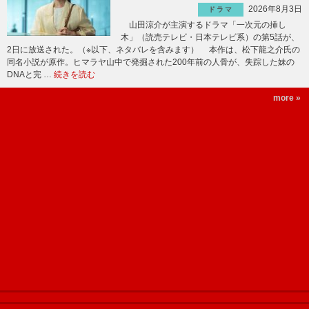
2026年8月3日
ドラマ
山田涼介が主演するドラマ「一次元の挿し
木」（読売テレビ・日本テレビ系）の第5話が、
2日に放送された。（※以下、ネタバレを含みます） 本作は、松下龍之介氏の
同名小説が原作。ヒマラヤ山中で発掘された200年前の人骨が、失踪した妹の
DNAと完 …
続きを読む
more »