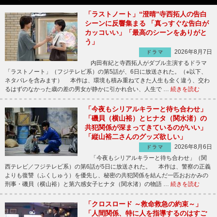
「ラストノート」“澄晴”寺西拓人の告白
シーンに反響集まる 「真っすぐな告白が
カッコいい」「最高のシーンをありがと
う」
2026年8月7日
ドラマ
内田有紀と寺西拓人がダブル主演するドラマ
「ラストノート」（フジテレビ系）の第5話が、6日に放送された。（※以下、
ネタバレを含みます） 本作は、環境も積み重ねてきた人生も全く違う、交わ
るはずのなかった歳の差の男女が静かに引かれ合い、人生で …
続きを読む
「今夜もシリアルキラーと待ち合わせ」
「磯貝（横山裕）とヒナタ（関水渚）の
共犯関係が深まってきているのがいい」
「縦山裕二さんのグッズ欲しい」
2026年8月6日
ドラマ
「今夜もシリアルキラーと待ち合わせ」（関
西テレビ／フジテレビ系）の第6話が5日に放送された。 本作は、警察の正義
よりも復讐（ふくしゅう）を優先し、秘密の共犯関係を結んだ一匹おおかみの
刑事・磯貝（横山裕）と第六感女子ヒナタ（関水渚）の物語 …
続きを読む
「クロスロード ～救命救急の約束～」
「人間関係、特に人を指導するのはすご