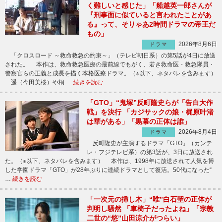
く難しいと感じた」「船越英一郎さんが
『刑事面に似ていると言われたことがあ
る』って、そりゃあ2時間ドラマの帝王だ
もの」
2026年8月6日
ドラマ
「クロスロード ～救命救急の約束～」（テレビ朝日系）の第5話が4日に放送
された。 本作は、救命救急医療の最前線でもがく、若き救命医・救急隊員・
警察官らの正義と成長を描く本格医療ドラマ。（※以下、ネタバレを含みます）
遥（今田美桜）や桐 …
続きを読む
「GTO」“鬼塚”反町隆史らが「告白大作
戦」を決行 「カジサックの娘・梶原叶渚
は華がある」「黒幕の正体は誰」
2026年8月4日
ドラマ
反町隆史が主演するドラマ「GTO」（カンテ
レ・フジテレビ系）の第3話が、3日に放送され
た。（※以下、ネタバレを含みます） 本作は、1998年に放送されて人気を博
した学園ドラマ「GTO」が28年ぶりに連続ドラマとして復活。50代になった“
…
続きを読む
「一次元の挿し木」“唯”白石聖の正体が
判明し騒然 「車椅子だったよね」「宗教
二世の“悠”山田涼介がつらい」