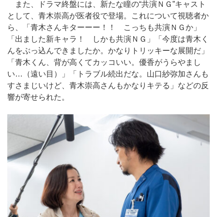
また、ドラマ終盤には、新たな瞳の“共演ＮＧ”キャスト
として、青木崇高が医者役で登場。これについて視聴者か
ら、「青木さんキターーー！！ こっちも共演ＮＧか」
「出ました新キャラ！ しかも共演ＮＧ」「今度は青木く
んをぶっ込んできましたか。かなりトリッキーな展開だ」
「青木くん、背が高くてカッコいい。優香がうらやまし
い…（遠い目）」「トラブル続出だな。山口紗弥加さんも
すさまじいけど、青木崇高さんもかなりキテる」などの反
響が寄せられた。