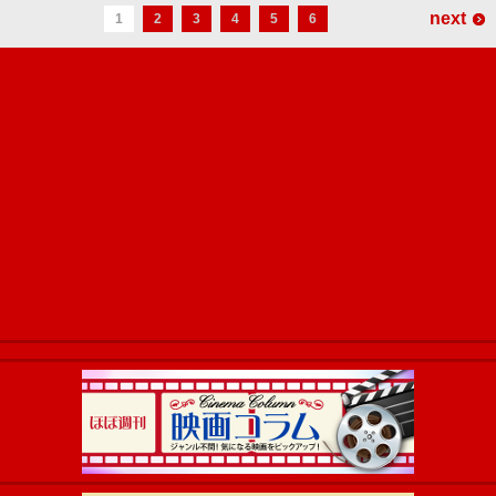
next
1
2
3
4
5
6