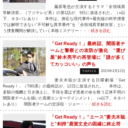
藤原竜也が主演するドラマ「全領域異
常解決室」（フジテレビ系）の第1話が、9日に放送された。（※以
下、ネタバレあり） 本作は、身近な現代事件×最先端の科学捜査
では解明できない“不可解な異常事件”を「全領域異常解決室」とい
う捜査機関が解決していく本格ミステリー・・・
続きを読む
「Get Ready！」最終話、闇医者チ
ームと警察との攻防が激化 “運び
屋”鈴木亮平の再登場に「謎が多く
てカッコいい」の声も
2023年3月12日
TOPICS
妻夫木聡が主演する日曜劇場「Get
Ready！」（TBS系）の最終話が、12日に放送された。 本作は、
多額の報酬と引き換えに、手段を選ばず患者の命を救う正体不明の
闇医者チームを描いた医療エンターテインメント。（※以下、ネタバ
レあり） 闇医者チームの交渉役・ジョー・・・
続きを読む
「Get Ready！」“エース”妻夫木聡
と“剣持”鹿賀丈史の因縁に終止符