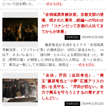
について話を聞いた。 ・・・
続きを読む
「全領域異常解決室」京都支部の登
場、残された葦舟…続編への匂わせ
か!? 「コナンだって京都の人出てき
てからが本番」
2024年12月19日
TOPICS
藤原竜也が主演するドラマ「全領域異
常解決室」（フジテレビ系）の最終話が、18日に放送された。（※
以下、ネタバレあり） 謎の神・ヒルコによる選別が始まった。寿
正（野間口徹）が開発したSNSを見続けた人間は、次々と自決し
て、東京は一夜にして大混乱に陥る。政府は・・・
続きを読む
「全決」芹田（迫田孝也）、“興
玉”藤原竜也と“小夢”広瀬アリスの
思いを見守る… 「芹田が切ない。全
力で興玉を守ろうとするの尊すぎて
しんどい」
2024年12月12日
TOPICS