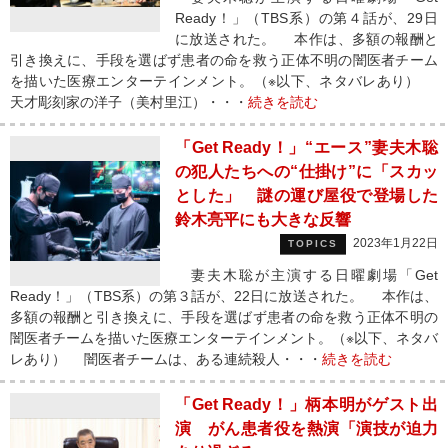
Ready！」（TBS系）の第４話が、29日
に放送された。 本作は、多額の報酬と
引き換えに、手段を選ばず患者の命を救う正体不明の闇医者チーム
を描いた医療エンターテインメント。（※以下、ネタバレあり）
天才彫刻家の洋子（美村里江）・・・
続きを読む
「Get Ready！」“エース”妻夫木聡
の犯人たちへの“仕掛け”に「スカッ
とした」 謎の運び屋役で登場した
鈴木亮平にも大きな反響
2023年1月22日
TOPICS
妻夫木聡が主演する日曜劇場「Get
Ready！」（TBS系）の第３話が、22日に放送された。 本作は、
多額の報酬と引き換えに、手段を選ばず患者の命を救う正体不明の
闇医者チームを描いた医療エンターテインメント。（※以下、ネタバ
レあり） 闇医者チームは、ある連続殺人・・・
続きを読む
「Get Ready！」柄本明がゲスト出
演 がん患者役を熱演「演技が迫力