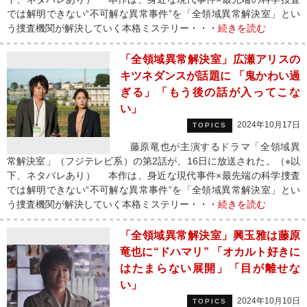
では解明できない“不可解な異常事件”を「全領域異常解決室」とい
う捜査機関が解決していく本格ミステリー・・・
続きを読む
「全領域異常解決室」広瀬アリスの
キツネダンスが話題に 「鬼かわい過
ぎる」「もう後の話が入ってこな
い」
2024年10月17日
TOPICS
藤原竜也が主演するドラマ「全領域異
常解決室」（フジテレビ系）の第2話が、16日に放送された。（※以
下、ネタバレあり） 本作は、身近な現代事件×最先端の科学捜査
では解明できない“不可解な異常事件”を「全領域異常解決室」とい
う捜査機関が解決していく本格ミステリー・・・
続きを読む
「全領域異常解決室」興玉雅は藤原
竜也に“ドハマリ” 「オカルト好きに
はたまらない展開」「目が離せな
い」
2024年10月10日
TOPICS