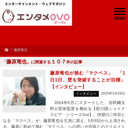
MENU
藤原竜也
藤原竜也
１０７
「
」に関連する
件の記事
藤原竜也が挑む「マクベス」 「1
日1日、壁を突破することが目標」
【インタビュー】
2025年3月28日
インタビュー
2024年5月にスタートした、吉田鋼太
郎が芸術監督を務める【彩の国シェイク
スピア・シリーズ2nd】。待望の二作目と
なる「マクベス」が、藤原竜也を主演に迎え、5月8日から上演され
る。藤原に初めて挑む「マクベス」への思いや吉田とのクリエイト