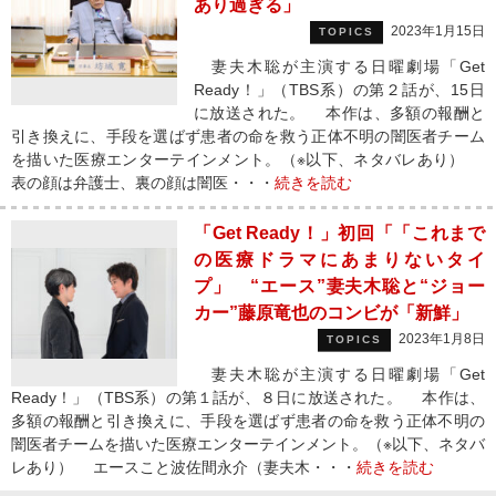
あり過ぎる」
2023年1月15日
TOPICS
妻夫木聡が主演する日曜劇場「Get
Ready！」（TBS系）の第２話が、15日
に放送された。 本作は、多額の報酬と
引き換えに、手段を選ばず患者の命を救う正体不明の闇医者チーム
を描いた医療エンターテインメント。（※以下、ネタバレあり）
表の顔は弁護士、裏の顔は闇医・・・
続きを読む
「Get Ready！」初回「「これまで
の医療ドラマにあまりないタイ
プ」 “エース”妻夫木聡と“ジョー
カー”藤原竜也のコンビが「新鮮」
2023年1月8日
TOPICS
妻夫木聡が主演する日曜劇場「Get
Ready！」（TBS系）の第１話が、８日に放送された。 本作は、
多額の報酬と引き換えに、手段を選ばず患者の命を救う正体不明の
闇医者チームを描いた医療エンターテインメント。（※以下、ネタバ
レあり） エースこと波佐間永介（妻夫木・・・
続きを読む