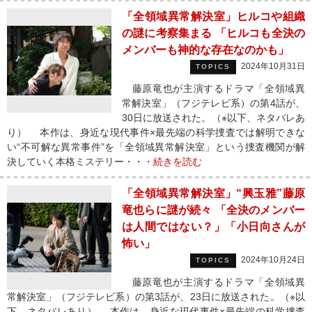
「全領域異常解決室」ヒルコや組織
の謎に考察集まる 「ヒルコも全決の
メンバーも神的な存在なのかも」
2024年10月31日
TOPICS
藤原竜也が主演するドラマ「全領域異
常解決室」（フジテレビ系）の第4話が、
30日に放送された。（※以下、ネタバレあ
り） 本作は、身近な現代事件×最先端の科学捜査では解明できな
い“不可解な異常事件”を「全領域異常解決室」という捜査機関が解
決していく本格ミステリー・・・
続きを読む
「全領域異常解決室」“興玉雅”藤原
竜也らに謎が続々 「全決のメンバー
は人間ではない？」「小日向さんが
怖い」
2024年10月24日
TOPICS
藤原竜也が主演するドラマ「全領域異
常解決室」（フジテレビ系）の第3話が、23日に放送された。（※以
下、ネタバレあり） 本作は、身近な現代事件×最先端の科学捜査