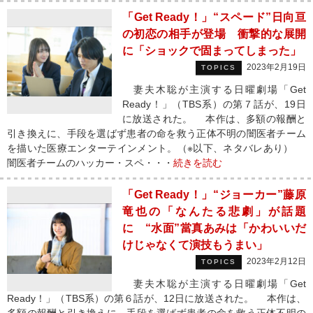
「Get Ready！」“スペード”日向亘
の初恋の相手が登場 衝撃的な展開
に「ショックで固まってしまった」
2023年2月19日
TOPICS
妻夫木聡が主演する日曜劇場「Get
Ready！」（TBS系）の第７話が、19日
に放送された。 本作は、多額の報酬と
引き換えに、手段を選ばず患者の命を救う正体不明の闇医者チーム
を描いた医療エンターテインメント。（※以下、ネタバレあり）
闇医者チームのハッカー・スペ・・・
続きを読む
「Get Ready！」“ジョーカー”藤原
竜也の「なんたる悲劇」が話題
に “水面”當真あみは「かわいいだ
けじゃなくて演技もうまい」
2023年2月12日
TOPICS
妻夫木聡が主演する日曜劇場「Get
Ready！」（TBS系）の第６話が、12日に放送された。 本作は、