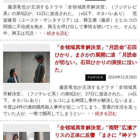
藤原竜也が主演するドラマ「全領域異常解決室」（フジテレビ
系）の第9話が、11日に放送された。（※以下、ネタバレあり） 荒
波健吾（ユースケ・サンタマリア）は、興玉雅（藤原）とヒルコの
関係に不信感を抱き、興玉を呼び出して事情を聴いていた。そんな
中、興玉は月読・・・
続きを読む
「全領域異常解決室」“月読命”石田
ひかり、まさかの展開に涙 「月読命
が切ない。石田ひかりの演技に泣い
た」
2024年11月28日
TOPICS
藤原竜也が主演するドラマ「全領域異
常解決室」（フジテレビ系）の第8話が、27日に放送された。（※以
下、ネタバレあり） ヒルコによる神隠し事件が解決しないまま、
今度は4件の連続餓死殺人事件が起こってしまう。普通の生活を送っ
ていた人が、一晩で餓死してしまうとい・・・
続きを読む
「全領域異常解決室」“雨野”広瀬ア
リスの正体に反響 「まさに『神ドラ