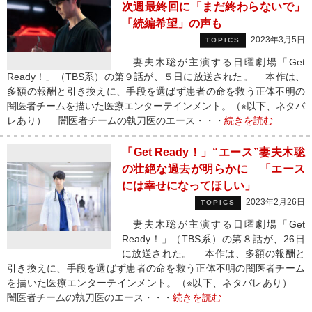
次週最終回に「まだ終わらないで」
「続編希望」の声も
2023年3月5日
TOPICS
妻夫木聡が主演する日曜劇場「Get
Ready！」（TBS系）の第９話が、５日に放送された。 本作は、
多額の報酬と引き換えに、手段を選ばず患者の命を救う正体不明の
闇医者チームを描いた医療エンターテインメント。（※以下、ネタバ
レあり） 闇医者チームの執刀医のエース・・・
続きを読む
「Get Ready！」“エース”妻夫木聡
の壮絶な過去が明らかに 「エース
には幸せになってほしい」
2023年2月26日
TOPICS
妻夫木聡が主演する日曜劇場「Get
Ready！」（TBS系）の第８話が、26日
に放送された。 本作は、多額の報酬と
引き換えに、手段を選ばず患者の命を救う正体不明の闇医者チーム
を描いた医療エンターテインメント。（※以下、ネタバレあり）
闇医者チームの執刀医のエース・・・
続きを読む