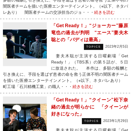
多額の報酬と引き換えに、手段を選ばず患者の命を救う正体不明の
闇医者チームを描いた医療エンターテインメント。（※以下、ネタバ
レあり） 闇医者チームの交渉担当のジョ・・・
続きを読む
「Get Ready！」“ジョーカー”藤原
竜也の過去が判明 “エース”妻夫木
聡との「バディは最高」
2023年2月5日
TOPICS
妻夫木聡が主演する日曜劇場「Get
Ready！」（TBS系）の第５話が、５日
に放送された。 本作は、多額の報酬と
引き換えに、手段を選ばず患者の命を救う正体不明の闇医者チーム
を描いた医療エンターテインメント。（※以下、ネタバレあり）
町工場「石川精機工業」の職人・・・
続きを読む
「Get Ready！」“クイーン”松下奈
緒の過去が明らかに 「クイーンが
好きになった」
2023年1月29日
TOPICS
妻夫木聡が主演する日曜劇場「Get