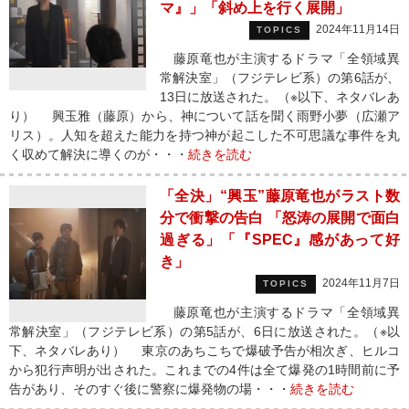
マ』」「斜め上を行く展開」
2024年11月14日
TOPICS
藤原竜也が主演するドラマ「全領域異
常解決室」（フジテレビ系）の第6話が、
13日に放送された。（※以下、ネタバレあ
り） 興玉雅（藤原）から、神について話を聞く雨野小夢（広瀬ア
リス）。人知を超えた能力を持つ神が起こした不可思議な事件を丸
く収めて解決に導くのが・・・
続きを読む
「全決」“興玉”藤原竜也がラスト数
分で衝撃の告白 「怒涛の展開で面白
過ぎる」「『SPEC』感があって好
き」
2024年11月7日
TOPICS
藤原竜也が主演するドラマ「全領域異
常解決室」（フジテレビ系）の第5話が、6日に放送された。（※以
下、ネタバレあり） 東京のあちこちで爆破予告が相次ぎ、ヒルコ
から犯行声明が出された。これまでの4件は全て爆発の1時間前に予
告があり、そのすぐ後に警察に爆発物の場・・・
続きを読む