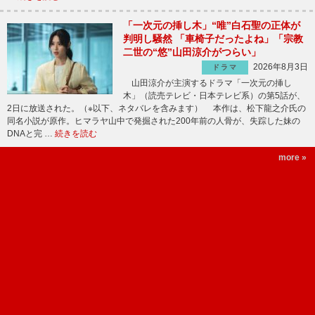
「一次元の挿し木」“唯”白石聖の正体が
判明し騒然 「車椅子だったよね」「宗教
二世の“悠”山田涼介がつらい」
2026年8月3日
ドラマ
山田涼介が主演するドラマ「一次元の挿し
木」（読売テレビ・日本テレビ系）の第5話が、
2日に放送された。（※以下、ネタバレを含みます） 本作は、松下龍之介氏の
同名小説が原作。ヒマラヤ山中で発掘された200年前の人骨が、失踪した妹の
DNAと完 …
続きを読む
more »