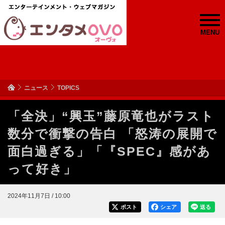
MENU
ニュース
TOPICS
「全決」“興玉”藤原竜也がラスト
数分で衝撃の告白 「怒涛の展開で
面白過ぎる」「『SPEC』感があ
って好き」
2024年11月7日 / 10:00
ポスト
シェア
送る