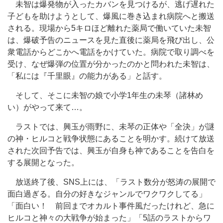
未智は爆発物が入ったカバンを見つけるが、逃げ遅れた
子どもを助けようとして、爆風に巻き込まれ病院へと搬送
される。現場から5キロほど離れた薬局で働いていた未智
は、爆破予告のニュースを見た直後に薬局を飛び出し、公
衆電話からどこかへ電話をかけていた。病院で取り調べを
受け、なぜ爆弾の位置が分かったのかと問われた未智は、
「私には『千里眼』の能力がある」と話す。
そして、そこに未智の娘で小学1年生の未琴（諸林め
い）がやって来て…。
ラストでは、興玉が雨野に、未琴の正体や「全決」が謎
の神・ヒルコと戦争状態にあることを明かす。続けて放送
された次回予告では、興玉が自身も神であることを告白を
する展開となった。
放送終了後、SNS上には、「ラスト数分が怒涛の展開で
面白過ぎる。自分の好きなジャンルでワクワクしてる」
「面白い！ 前回までオカルト事件風だったけれど、急に
ヒルコと神々の大戦争が始まった」「5話のラストからワ