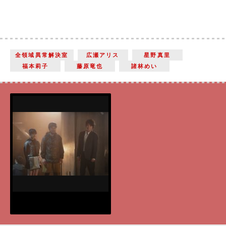
全領域異常解決室
広瀬アリス
星野真里
福本莉子
藤原竜也
諸林めい