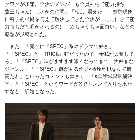
クワクが加速。全決のメンバーも全員神柱で能力持ち！
豊玉ちゃんはまさかの仲間」「5話、震えた！ 超常現象
に科学的根拠を与えて解決してきた全決が、ここにきて能
力持ちだと明かされるのは、めちゃくちゃ面白い」などの
感想が投稿された。
また、「完全に『SPEC』系のドラマで好き」
「『SPEC』と『TRICK』狂だったので、全私が興奮して
る」「『SPEC』味がますます濃くなってきて、大好きな
ジャンル」「『SPEC』感がある作品×藤原竜也なんて最
高だわ」といったコメントも集まり、「#全領域異常解決
室」と「SPEC」というワードがXでトレンド入りを果た
すなど、話題となった。