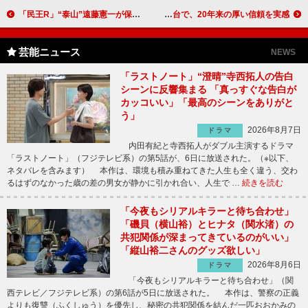
「民王R」“泰山”遠藤憲一が保育園児と入れ替わり首脳会談へ 「子育て世代の母親として、めちゃくちゃ泣けた」
WEST.濵田崇裕＆神山智洋「勝手にシンクロしてる」 W主演のコメディー舞台で、20年来の厚い信頼を実感
芸能ニュース
NEWS
「ラストノート」“澄晴”寺西拓人の告白
シーンに反響集まる 「真っすぐな告白が
カッコいい」「最高のシーンをありがと
う」
2026年8月7日
ドラマ
内田有紀と寺西拓人がダブル主演するドラマ
「ラストノート」（フジテレビ系）の第5話が、6日に放送された。（※以下、
ネタバレを含みます） 本作は、環境も積み重ねてきた人生も全く違う、交わ
るはずのなかった歳の差の男女が静かに引かれ合い、人生で …
続きを読む
「今夜もシリアルキラーと待ち合わせ」
「磯貝（横山裕）とヒナタ（関水渚）の
共犯関係が深まってきているのがいい」
「縦山裕二さんのグッズ欲しい」
2026年8月6日
ドラマ
「今夜もシリアルキラーと待ち合わせ」（関
西テレビ／フジテレビ系）の第6話が5日に放送された。 本作は、警察の正義
よりも復讐（ふくしゅう）を優先し、秘密の共犯関係を結んだ一匹おおかみの