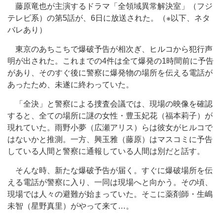
藤原竜也が主演するドラマ「全領域異常解決室」（フジ
テレビ系）の第5話が、6日に放送された。（※以下、ネタ
バレあり）
東京のあちこちで爆破予告が相次ぎ、ヒルコから犯行声
明が出された。これまでの4件は全て爆発の1時間前に予告
があり、そのすぐ後に警察に爆発物の場所を伝える電話が
あったため、未遂に終わっていた。
「全決」と警察による捜査会議では、現場の映像を確認
すると、全ての場所に謎の女性・豊玉妃花（福本莉子）が
現れていた。雨野小夢（広瀬アリス）らは彼女がヒルコで
はないかと推測。一方、興玉雅（藤原）はマスコミに予告
している人間と警察に通報している人間は別だと話す。
そんな時、新たな爆破予告が届く。すぐに爆破場所を伝
える電話が警察に入り、一同は現場へと向かう。その頃、
現場では人々の避難が始まっていた。そこに薬剤師・生嶋
未智（星野真里）がやって来て…。