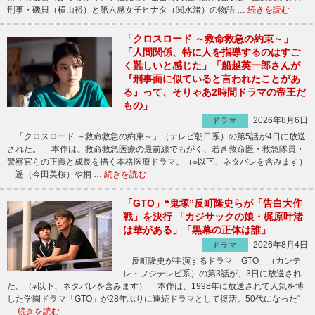
刑事・磯貝（横山裕）と第六感女子ヒナタ（関水渚）の物語 …
続きを読む
「クロスロード ～救命救急の約束～」
「人間関係、特に人を指導するのはすご
く難しいと感じた」「船越英一郎さんが
『刑事面に似ていると言われたことがあ
る』って、そりゃあ2時間ドラマの帝王だ
もの」
2026年8月6日
ドラマ
「クロスロード ～救命救急の約束～」（テレビ朝日系）の第5話が4日に放送
された。 本作は、救命救急医療の最前線でもがく、若き救命医・救急隊員・
警察官らの正義と成長を描く本格医療ドラマ。（※以下、ネタバレを含みます）
遥（今田美桜）や桐 …
続きを読む
「GTO」“鬼塚”反町隆史らが「告白大作
戦」を決行 「カジサックの娘・梶原叶渚
は華がある」「黒幕の正体は誰」
2026年8月4日
ドラマ
反町隆史が主演するドラマ「GTO」（カンテ
レ・フジテレビ系）の第3話が、3日に放送され
た。（※以下、ネタバレを含みます） 本作は、1998年に放送されて人気を博
した学園ドラマ「GTO」が28年ぶりに連続ドラマとして復活。50代になった“
…
続きを読む