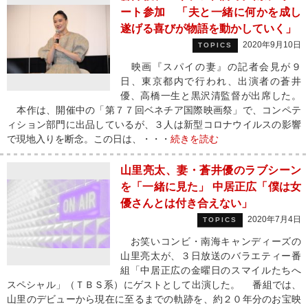
ート参加 「夫と一緒に何かを成し
遂げる喜びが物語を動かしていく」
2020年9月10日
TOPICS
映画『スパイの妻』の記者会見が９
日、東京都内で行われ、出演者の蒼井
優、高橋一生と黒沢清監督が出席した。
本作は、開催中の「第７７回ベネチア国際映画祭」で、コンペテ
ィション部門に出品しているが、３人は新型コロナウイルスの影響
で現地入りを断念。この日は、・・・
続きを読む
山里亮太、妻・蒼井優のラブシーン
を「一緒に見た」 中居正広「僕は女
優さんとは付き合えない」
2020年7月4日
TOPICS
お笑いコンビ・南海キャンディーズの
山里亮太が、３日放送のバラエティー番
組「中居正広の金曜日のスマイルたちへ
スペシャル」（ＴＢＳ系）にゲストとして出演した。 番組では、
山里のデビューから現在に至るまでの軌跡を、約２０年分のお宝映