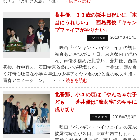
な！』『万引き家族』『孤・・・
続きを読む
蒼井優、３３歳の誕生日祝いに「本
当にうれしい」 西島秀俊「キャン
プファイアがやりたい」
2018年8月17日
TOPICS
映画『ペンギン・ハイウェイ』の初日
舞台あいさつが１７日、東京都内で行わ
れ、声優を務めた北香那、蒼井優、西島
秀俊、竹中直人、石田祐康監督ほかが登場した。 本作は、頭が良
く好奇心旺盛な小学４年生の少年アオヤマ君のひと夏の成長を描く
青春アニメーション。 ・・・
続きを読む
北香那、小４の頃は「やんちゃな子
ども」 蒼井優は“魔女宅”のキキに
成り切り
2018年7月3日
TOPICS
映画『ペンギン・ハイウェイ』の完成
披露試写会が３日、東京都内で行われ、