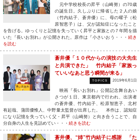
元中学校校長の昇平（山崎努）の70歳
の誕生日。久しぶりに帰省した２人の娘
（竹内結子、蒼井優）に、母の曜子（松
原智恵子）は、父が認知症になったこと
を告げる。ゆっくりと記憶を失っていく昇平と家族との７年間を描
いた『長いお別れ』が公開された。原作は『小さいおう・・・
続き
を読む
蒼井優「１０代からの演技の大先生
と共演できた」 竹内結子「家族っ
ていいなあと思う瞬間が来る」
2019年6月1日
TOPICS
映画『長いお別れ』公開記念舞台あい
さつが１日、東京都内で行われ、出演者
の蒼井優、竹内結子、松原智恵子、北村
有起哉、蒲田優惟人、中野量太監督が出席した。 本作は、認知症
になり記憶を失っていく父・昇平（山崎努）と向き合うことで、自
分自身の人生を見詰めてい・・・
続きを読む
蒼井優、“姉”竹内結子に感謝 「た