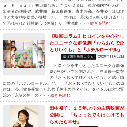
ｅ Ｆｉｎａｌ』初日舞台あいさつが２３日、東京都内で行われ、
出演者の佐藤健、武井咲、新田真剣佑、青木崇高、蒼井優、江口洋
介と大友啓史監督が登壇した。 本作は、幕末に人斬り抜刀斎とし
て恐れられた緋村剣心（佐藤）が、明治維・・・
続きを読む
【映画コラム】ヒロインを中心とし
たユニークな群像劇『おらおらでひ
とりいぐも』と『ホテルローヤル』
2020年11月12日
ほぼ週刊映画コラム
ヒロインを中心としたユニークな群像
劇が相次いで公開された。沖田修一監督
の『おらおらでひとりいぐも』と武正晴
監督の『ホテルローヤル』だ。 『おらおらでひとりいぐも』の原
作は、芥川賞を受賞した若竹千佐子の同名小説。タイトルは宮沢賢
治の「永訣の朝」の・・・
続きを読む
田中裕子、１５年ぶりの主演映画が
公開に 「ちょっとでもはじけても
らえたら幸せ」