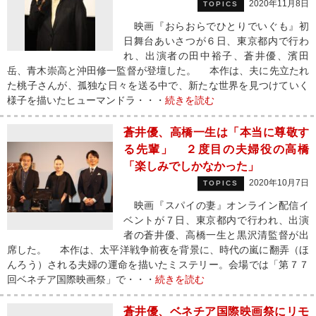
2020年11月8日
TOPICS
映画『おらおらでひとりでいぐも』初
日舞台あいさつが６日、東京都内で行わ
れ、出演者の田中裕子、蒼井優、濱田
岳、青木崇高と沖田修一監督が登壇した。 本作は、夫に先立たれ
た桃子さんが、孤独な日々を送る中で、新たな世界を見つけていく
様子を描いたヒューマンドラ・・・
続きを読む
蒼井優、高橋一生は「本当に尊敬す
る先輩」 ２度目の夫婦役の高橋
「楽しみでしかなかった」
2020年10月7日
TOPICS
映画『スパイの妻』オンライン配信イ
ベントが７日、東京都内で行われ、出演
者の蒼井優、高橋一生と黒沢清監督が出
席した。 本作は、太平洋戦争前夜を背景に、時代の嵐に翻弄（ほ
んろう）される夫婦の運命を描いたミステリー。会場では「第７７
回ベネチア国際映画祭」で・・・
続きを読む
蒼井優、ベネチア国際映画祭にリモ