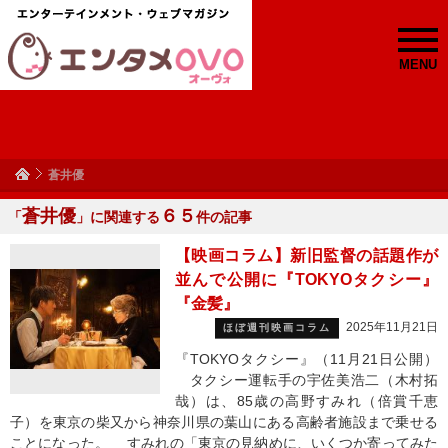
MENU
蒼井優
蒼井優
６５
「
」に関連する
件の記事
【映画コラム】新旧監督の話題作が
並んで公開に『TOKYOタクシー』
『金髪』
2025年11月21日
ほぼ週刊映画コラム
『TOKYOタクシー』（11月21日公開）
タクシー運転手の宇佐美浩二（木村拓
哉）は、85歳の高野すみれ（倍賞千恵
子）を東京の柴又から神奈川県の葉山にある高齢者施設まで乗せる
ことになった。 すみれの「東京の見納めに、いくつか寄ってみた