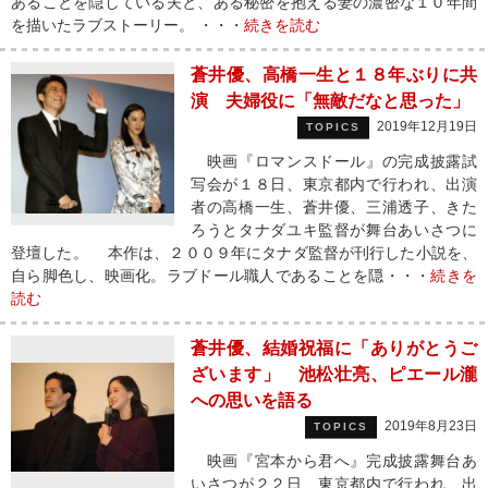
あることを隠している夫と、ある秘密を抱える妻の濃密な１０年間
を描いたラブストーリー。 ・・・
続きを読む
蒼井優、高橋一生と１８年ぶりに共
演 夫婦役に「無敵だなと思った」
2019年12月19日
TOPICS
映画『ロマンスドール』の完成披露試
写会が１８日、東京都内で行われ、出演
者の高橋一生、蒼井優、三浦透子、きた
ろうとタナダユキ監督が舞台あいさつに
登壇した。 本作は、２００９年にタナダ監督が刊行した小説を、
自ら脚色し、映画化。ラブドール職人であることを隠・・・
続きを
読む
蒼井優、結婚祝福に「ありがとうご
ざいます」 池松壮亮、ピエール瀧
への思いを語る
2019年8月23日
TOPICS
映画『宮本から君へ』完成披露舞台あ
いさつが２２日、東京都内で行われ、出