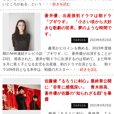
いところがある」という・・・
続きを読む
蒼井優、出産後初ドラマは朝ドラ
「ブギウギ」 「小さい頃から大好
きな歌劇の世界。夢のような時間で
す」
2023年6月23日
TOPICS
趣里がヒロインを務める、2023年度後
期のNHK連続テレビ小説「ブギウギ」に、蒼井優が出演することが
23日、発表された。蒼井が朝ドラに出演するのは初めて。また昨年
８月に第１子となる女児を出産後、初のドラマ出演となる。 朝ド
ラ109作目となる本作は、戦後の大スター・・・
続きを読む
佐藤健『るろうに剣心』最終章公開
に「非常に感慨深い」 青木崇高、
蒼井優が佐藤の“知られざる顔”を暴
露
2021年4月23日
TOPICS
映画『るろうに剣心 最終章 Ｔｈ