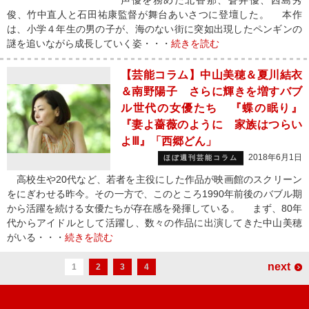
声優を務めた北香那、蒼井優、西島秀
俊、竹中直人と石田祐康監督が舞台あいさつに登壇した。 本作
は、小学４年生の男の子が、海のない街に突如出現したペンギンの
謎を追いながら成長していく姿・・・
続きを読む
【芸能コラム】中山美穂＆夏川結衣
＆南野陽子 さらに輝きを増すバブ
ル世代の女優たち 『蝶の眠り』
『妻よ薔薇のように 家族はつらい
よⅢ』「西郷どん」
2018年6月1日
ほぼ週刊芸能コラム
高校生や20代など、若者を主役にした作品が映画館のスクリーン
をにぎわせる昨今。その一方で、このところ1990年前後のバブル期
から活躍を続ける女優たちが存在感を発揮している。 まず、80年
代からアイドルとして活躍し、数々の作品に出演してきた中山美穂
がいる・・・
続きを読む
next
1
2
3
4