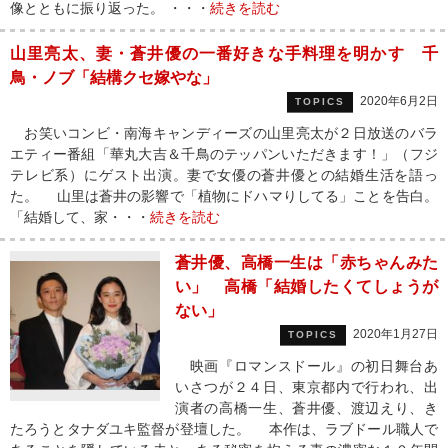
像とともに振り返った。 ・・・
続きを読む
山里亮太、妻・蒼井優の一番好きな手料理を明かす 千
鳥・ノブ「結構クセ嫁やな」
2020年6月2日
TOPICS
お笑いコンビ・南海キャンディーズの山里亮太が２日放送のバラ
エティー番組「華丸大吉＆千鳥のテッパンいただきます！」（フジ
テレビ系）にゲスト出演。妻で女優の蒼井優との結婚生活を語っ
た。 山里は蒼井の影響で「植物にドハマりしてる」ことを告白。
「結婚して、家・・・
続きを読む
蒼井優、高橋一生は「赤ちゃんみた
い」 高橋「結婚したくてしょうが
ない」
2020年1月27日
TOPICS
映画『ロマンスドール』の初日舞台あ
いさつが２４日、東京都内で行われ、出
演者の高橋一生、蒼井優、渡辺えり、き
たろうとタナダユキ監督が登壇した。 本作は、ラブドール職人で