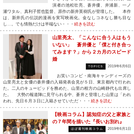
演者の池松壮亮、蒼井優、井浦新、一ノ
瀬ワタル、真利子哲也監督、原作の新井英樹氏が登壇した。 本作
は、新井氏の伝説的漫画を実写映画化。金なしコネなし勝ち目な
し…。でも情熱だけは半端ない・・・
続きを読む
山里亮太、「こんなに合う人はもう
いない」 蒼井優と「僕と付き合っ
てみます？」から２カ月のスピード
婚
2019年6月6日
TOPICS
お笑いコンビ・南海キャンディーズの
山里亮太と女優の蒼井優の入籍発表会見が５日、東京都内で行われ
た。二人のキューピッドを務めた、山里の相方の山崎静代も出席し
た。 大勢の報道陣に見守られる中、蒼井と登壇した山里は「われ
われ、先日６月３日に入籍させていただ・・・
続きを読む
【映画コラム】認知症の父と家族と
の７年間を描いた『長いお別れ』
2019年6月1日
ほぼ週刊映画コラム