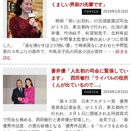
くましい男前の先輩です」
2019年5月16日
TOPICS
映画『長いお別れ』の完成披露試写会
が１５日、東京都内で行われ、出演の蒼
井優、竹内結子、松原智恵子、北村有起
哉と中野量太監督が舞台あいさつに登壇
した。 『湯を沸かすほどの熱い愛』で映画賞をにぎわせた中野監
督の３年ぶりの新作で、中島京子氏の同名小説が原作・・・
続きを
読む
蒼井優「人生初の司会に緊張してい
ます」 西田敏行「ライバルの役所
くんが出ているので…」
2019年1月15日
TOPICS
「第４２回 日本アカデミー賞 優秀
賞発表記者会見」が１５日、東京都内で
行われ、３月１日に開催される同授賞式
で司会を務める、西田敏行と蒼井優が登場した。 会見では、「最
優秀作品賞」の選出候補となる「優秀作品賞」を『カメラを止める