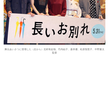
舞台あいさつに登壇した（左から）北村有起哉、竹内結子、蒼井優、松原智恵子、中野量太
監督