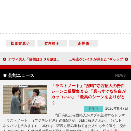
松原智恵子
竹内結子
蒼井優
デヴィ夫人「目標は１０８歳まで生きること」 東幹久と歯の健康、オーラルケアの大切さを語る
堺雅人「この人に付いていこうと思った」 初共演松山ケンイチが見せた“ギャップ”
芸能ニュース
NEWS
「ラストノート」“澄晴”寺西拓人の告白
シーンに反響集まる 「真っすぐな告白が
カッコいい」「最高のシーンをありがと
う」
2026年8月7日
ドラマ
内田有紀と寺西拓人がダブル主演するドラマ
「ラストノート」（フジテレビ系）の第5話が、6日に放送された。（※以下、
ネタバレを含みます） 本作は、環境も積み重ねてきた人生も全く違う、交わ