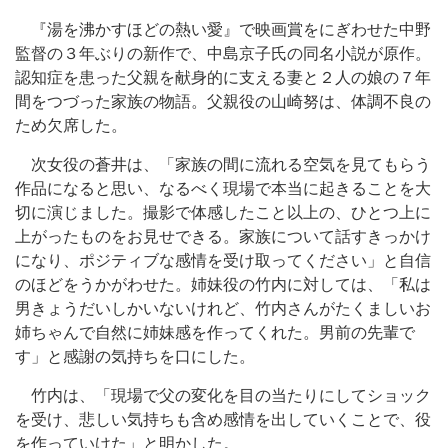
『湯を沸かすほどの熱い愛』で映画賞をにぎわせた中野
監督の３年ぶりの新作で、中島京子氏の同名小説が原作。
認知症を患った父親を献身的に支える妻と２人の娘の７年
間をつづった家族の物語。父親役の山崎努は、体調不良の
ため欠席した。
次女役の蒼井は、「家族の間に流れる空気を見てもらう
作品になると思い、なるべく現場で本当に起きることを大
切に演じました。撮影で体感したこと以上の、ひとつ上に
上がったものをお見せできる。家族について話すきっかけ
になり、ポジティブな感情を受け取ってください」と自信
のほどをうかがわせた。姉妹役の竹内に対しては、「私は
男きょうだいしかいないけれど、竹内さんがたくましいお
姉ちゃんで自然に姉妹感を作ってくれた。男前の先輩で
す」と感謝の気持ちを口にした。
竹内は、「現場で父の変化を目の当たりにしてショック
を受け、悲しい気持ちも含め感情を出していくことで、役
を作っていけた」と明かした。