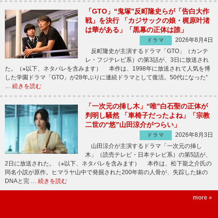
「GTO」“鬼塚”反町隆史らが「告白大作
戦」を決行 「カジサックの娘・梶原叶渚
は華がある」「黒幕の正体は誰」
2026年8月4日
ドラマ
反町隆史が主演するドラマ「GTO」（カンテ
レ・フジテレビ系）の第3話が、3日に放送され
た。（※以下、ネタバレを含みます） 本作は、1998年に放送されて人気を博
した学園ドラマ「GTO」が28年ぶりに連続ドラマとして復活。50代になった“
…
続きを読む
「一次元の挿し木」“唯”白石聖の正体が
判明し騒然 「車椅子だったよね」「宗教
二世の“悠”山田涼介がつらい」
2026年8月3日
ドラマ
山田涼介が主演するドラマ「一次元の挿し
木」（読売テレビ・日本テレビ系）の第5話が、
2日に放送された。（※以下、ネタバレを含みます） 本作は、松下龍之介氏の
同名小説が原作。ヒマラヤ山中で発掘された200年前の人骨が、失踪した妹の
DNAと完 …
続きを読む
more »