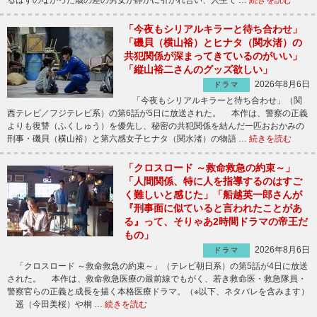
るはずのなかった歳の差の男女が静かに引かれ合い、人生で …
続きを読む
「今夜もシリアルキラーと待ち合わせ」
「磯貝（横山裕）とヒナタ（関水渚）の
共犯関係が深まってきているのがいい」
「縦山裕二さんのグッズ欲しい」
2026年8月6日
ドラマ
「今夜もシリアルキラーと待ち合わせ」（関
西テレビ／フジテレビ系）の第6話が5日に放送された。 本作は、警察の正義
よりも復讐（ふくしゅう）を優先し、秘密の共犯関係を結んだ一匹おおかみの
刑事・磯貝（横山裕）と第六感女子ヒナタ（関水渚）の物語 …
続きを読む
「クロスロード ～救命救急の約束～」
「人間関係、特に人を指導するのはすご
く難しいと感じた」「船越英一郎さんが
『刑事面に似ていると言われたことがあ
る』って、そりゃあ2時間ドラマの帝王だ
もの」
2026年8月6日
ドラマ
「クロスロード ～救命救急の約束～」（テレビ朝日系）の第5話が4日に放送
された。 本作は、救命救急医療の最前線でもがく、若き救命医・救急隊員・
警察官らの正義と成長を描く本格医療ドラマ。（※以下、ネタバレを含みます）
遥（今田美桜）や桐 …
続きを読む