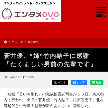
MENU
ニュース
TOPICS
蒼井優、“姉”竹内結子に感謝
「たくましい男前の先輩です」
2019年5月16日 / 10:05
ポスト
シェア
送る
映画『長いお別れ』の完成披露試写会が１５日、東京都
内で行われ、出演の蒼井優、竹内結子、松原智恵子、北村
有起哉と中野量太監督が舞台あいさつに登壇した。