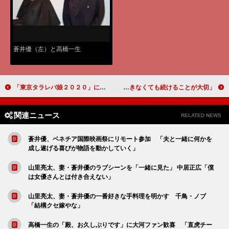
蒼井優（左）と高橋一生
「東京タラレバ娘２０２０」に共感の嵐！ 坂口健太郎＆田中圭も話題に
吉高由里子「失敗を知らない方がよっぽど怖い」 横浜流星「達成できなくても続けることが大切」
関連ニュース
RELATED NEWS
蒼井優、ベネチア国際映画祭にリモート参加 「夫と一緒に何かを
成し遂げる喜びが物語を動かしていく」
山里亮太、妻・蒼井優のラブシーンを「一緒に見た」 中居正広「僕
は女優さんとは付き合えない」
山里亮太、妻・蒼井優の一番好きな手料理を明かす 千鳥・ノブ
「結構クセ嫁やな」
高橋一生の「殿、お久しぶりです」に大河ファン歓喜 「直虎チー