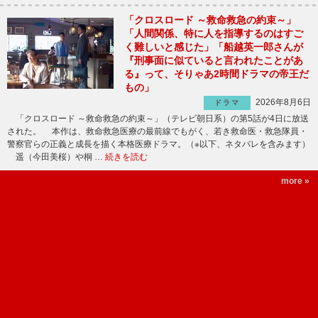
「クロスロード ～救命救急の約束～」
「人間関係、特に人を指導するのはすご
く難しいと感じた」「船越英一郎さんが
『刑事面に似ていると言われたことがあ
る』って、そりゃあ2時間ドラマの帝王だ
もの」
2026年8月6日
ドラマ
「クロスロード ～救命救急の約束～」（テレビ朝日系）の第5話が4日に放送
された。 本作は、救命救急医療の最前線でもがく、若き救命医・救急隊員・
警察官らの正義と成長を描く本格医療ドラマ。（※以下、ネタバレを含みます）
遥（今田美桜）や桐 …
続きを読む
more »