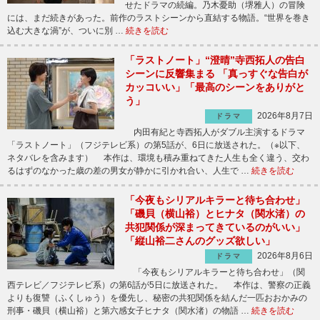
せたドラマの続編。乃木憂助（堺雅人）の冒険
には、まだ続きがあった。前作のラストシーンから直結する物語。“世界を巻き
込む大きな渦”が、ついに別 …
続きを読む
「ラストノート」“澄晴”寺西拓人の告白
シーンに反響集まる 「真っすぐな告白が
カッコいい」「最高のシーンをありがと
う」
2026年8月7日
ドラマ
内田有紀と寺西拓人がダブル主演するドラマ
「ラストノート」（フジテレビ系）の第5話が、6日に放送された。（※以下、
ネタバレを含みます） 本作は、環境も積み重ねてきた人生も全く違う、交わ
るはずのなかった歳の差の男女が静かに引かれ合い、人生で …
続きを読む
「今夜もシリアルキラーと待ち合わせ」
「磯貝（横山裕）とヒナタ（関水渚）の
共犯関係が深まってきているのがいい」
「縦山裕二さんのグッズ欲しい」
2026年8月6日
ドラマ
「今夜もシリアルキラーと待ち合わせ」（関
西テレビ／フジテレビ系）の第6話が5日に放送された。 本作は、警察の正義
よりも復讐（ふくしゅう）を優先し、秘密の共犯関係を結んだ一匹おおかみの
刑事・磯貝（横山裕）と第六感女子ヒナタ（関水渚）の物語 …
続きを読む