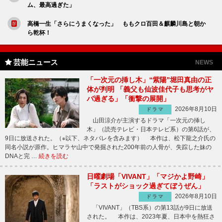
ム、最高過ぎた」
高橋一生「さらにうまくなった」 ももクロ百田＆麒麟川島と朝か
ら乾杯！
芸能ニュース
NEWS
「一次元の挿し木」“紫陽”堀田真由の正
体が判明 「義父も仙波佳代子も思考がヤ
バ過ぎる」「衝撃の展開」
2026年8月10日
ドラマ
山田涼介が主演するドラマ「一次元の挿し
木」（読売テレビ・日本テレビ系）の第6話が、
9日に放送された。（※以下、ネタバレを含みます） 本作は、松下龍之介氏の
同名小説が原作。ヒマラヤ山中で発掘された200年前の人骨が、失踪した妹の
DNAと完 …
続きを読む
日曜劇場「VIVANT」「マジかよ野崎」
「ラストがショック過ぎてぼうぜん」
2026年8月10日
ドラマ
「VIVANT」（TBS系）の第13話が9日に放送
された。 本作は、2023年夏、日本中を熱狂さ