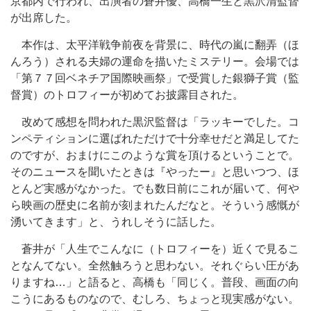
京都内で行われ、出演者の蒼井優、高橋一生と黒沢清監督
が出席した。
本作は、太平洋戦争前夜を背景に、時代の嵐に翻弄（ほ
んろう）される夫婦の運命を描いたミステリー。会場では
「第７７回ベネチア国際映画祭」で受賞した銀獅子賞（監
督賞）のトロフィーが初めてお披露目された。
改めて感想を問われた黒沢監督は「ラッキーでした。コ
ンペティションに選ばれただけで十分幸せだと満足してた
のですが、おまけにこのような賞を頂けるということで。
そのニュースを聞いたときは『やったー』と思いつつ、ほ
とんど実感がなかった。でも数日前にこれが届いて、何や
ら映画の歴史に名前が刻まれたんだなと。そういう感慨が
湧いてきます」と、うれしそうに話した。
蒼井が「人生でこんなに（トロフィーを）近くで見るこ
となんてない。全然触ろうと思わない。それぐらい圧があ
りますね…」と語ると、高橋も「同じく。普段、画面の向
こうにあるものなので、むしろ、ちょっと現実感がない。