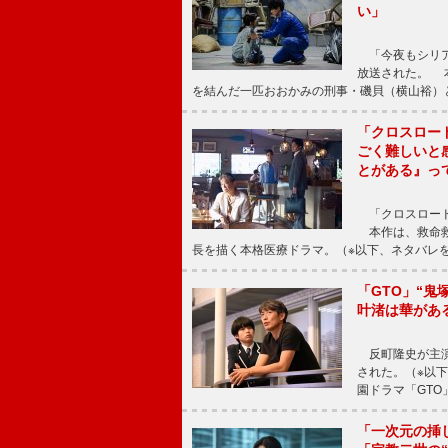
い」
「今夜もシリア
放送された。 
を結んだ一匹おおかみの刑事・磯貝（横山裕）
「クロスロー
ごく難しいと
とがある』っ
「クロスロード
本作は、救命救
長を描く本格医療ドラマ。（※以下、ネタバレ
「GTO」“
叶渚は華があ
反町隆史が主演
された。（※以
園ドラマ「GTO
「一次元の挿