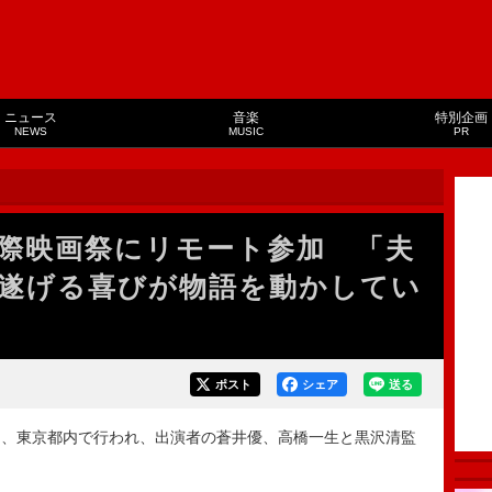
ニュース
音楽
特別企画
NEWS
MUSIC
PR
際映画祭にリモート参加 「夫
遂げる喜びが物語を動かしてい
ポスト
シェア
送る
、東京都内で行われ、出演者の蒼井優、高橋一生と黒沢清監