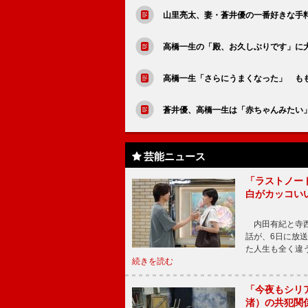
山里亮太、妻・蒼井優の一番好きな手
高橋一生の「殿、お久しぶりです」に
高橋一生「さらにうまくなった」 も
蒼井優、高橋一生は「赤ちゃんみたい
芸能ニュース
「ラストノー
白がカッコい
内田有紀と寺西
話が、6日に放
た人生も全く違
続きを読む
「今夜もシリ
渚）の共犯関