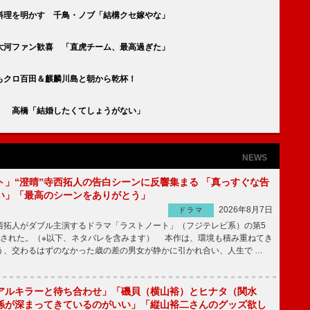
料理を明かす 千鳥・ノブ「結構クセ嫁やな」
大河ファン歓喜 「直虎チーム、最高過ぎた」
もクロ百田＆麒麟川島と朝から乾杯！
」 高橋「結婚したくてしょうがない」
NEWS
ト」“澄晴”寺西拓人の告白シーンに反響集まる 「真っすぐな告
い」「最高のシーンをありがとう」
2026年8月7日
ドラマ
拓人がダブル主演するドラマ「ラストノート」（フジテレビ系）の第5
送された。（※以下、ネタバレを含みます） 本作は、環境も積み重ねてき
う、交わるはずのなかった歳の差の男女が静かに引かれ合い、人生で …
アルキラーと待ち合わせ」「磯貝（横山裕）とヒナタ（関水
係が深まってきているのがいい」「縦山裕二さんのグッズ欲し