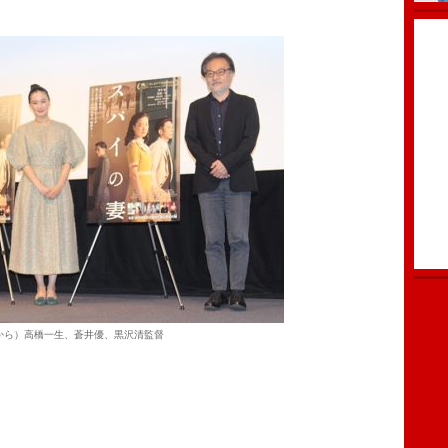
から）高橋一生、蒼井優、黒沢清監督