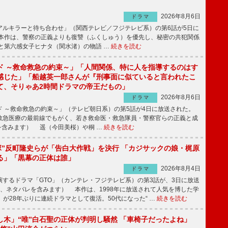
2026年8月6日
ドラマ
ルキラーと待ち合わせ」（関西テレビ／フジテレビ系）の第6話が5日に
本作は、警察の正義よりも復讐（ふくしゅう）を優先し、秘密の共犯関係
と第六感女子ヒナタ（関水渚）の物語 …
続きを読む
ド ～救命救急の約束～」「人間関係、特に人を指導するのはす
感じた」「船越英一郎さんが『刑事面に似ていると言われたこ
て、そりゃあ2時間ドラマの帝王だもの」
2026年8月6日
ドラマ
 ～救命救急の約束～」（テレビ朝日系）の第5話が4日に放送された。
急医療の最前線でもがく、若き救命医・救急隊員・警察官らの正義と成
を含みます） 遥（今田美桜）や桐 …
続きを読む
鬼塚”反町隆史らが「告白大作戦」を決行 「カジサックの娘・梶原
る」「黒幕の正体は誰」
2026年8月4日
ドラマ
するドラマ「GTO」（カンテレ・フジテレビ系）の第3話が、3日に放送
下、ネタバレを含みます） 本作は、1998年に放送されて人気を博した学
」が28年ぶりに連続ドラマとして復活。50代になった“ …
続きを読む
し木」“唯”白石聖の正体が判明し騒然 「車椅子だったよね」