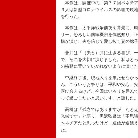
本作は、開催中の「第７７回ベネチア
３人は新型コロナウイルスの影響で現
を行った。
本作は、太平洋戦争前夜を背景に、時
リー。恐ろしい国家機密を偶然知り、
橋が演じ、夫を信じて愛し抜く妻の聡
蒼井は「（夫と）共に生きる喜び、一
で、そこを大切に演じました。私はと
の衝動に置いていかれないように演じ
中継終了後、現地入りを果たせなかっ
ん。こういうお祭りは、平和や安心、
喜び合えるけど、今回はいろりを囲ん
って過ごしたいと思います」と話した
高橋は「残念ではありますが、たとえ
光栄です」と語り、黒沢監督は「不思
ベネチアだと思ったけど、通信が途絶
た。