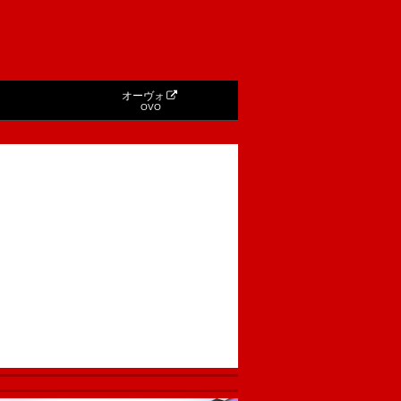
オーヴォ
OVO