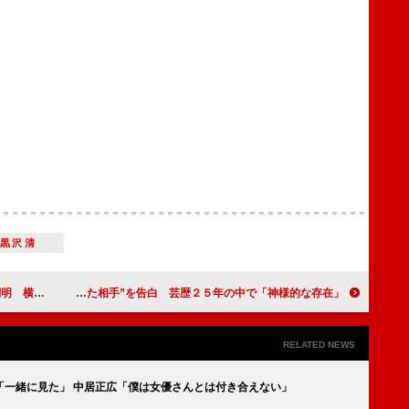
黒沢清
すら美しい」
神木隆之介、芸能界で“一番ビビった相手”を告白 芸歴２５年の中で「神様的な存在」
RELATED NEWS
「一緒に見た」 中居正広「僕は女優さんとは付き合えない」