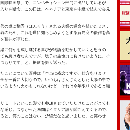
国際映画祭」で、コンペティション部門に出品しているが、
地入りを断念。この日は、ベネチアと東京を中継で結んで会見
代の嵐に翻弄（ほんろう）される夫婦の運命を描いたミステ
正義のため、これを世に知らしめようとする貿易商の優作を高
子を蒼井が演じた。
緒に何かを成し遂げる喜びが物語を動かしていくと思うの
っても怠け者なんですが、聡子の生命力に負けないように、そ
たつもりです」と、撮影を振り返った。
たことについて蒼井は「本当に残念ですが、仕方ありませ
安全が一番に大切なので。いつもはさんさんとした太陽の中で
でいるような火かもしれないけど、それは今年限りであると願
。
リモートといった形でも参加させていただけたことがとても
議な感じ。つながった瞬間はイタリア語が聞こえてくるので、
えると、何のことはない、汐留だなと思いました」と笑わせ