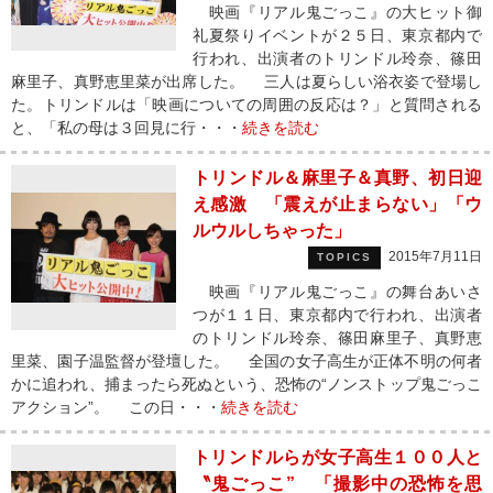
映画『リアル鬼ごっこ』の大ヒット御
礼夏祭りイベントが２５日、東京都内で
行われ、出演者のトリンドル玲奈、篠田
麻里子、真野恵里菜が出席した。 三人は夏らしい浴衣姿で登場し
た。トリンドルは「映画についての周囲の反応は？」と質問される
と、「私の母は３回見に行・・・
続きを読む
トリンドル＆麻里子＆真野、初日迎
え感激 「震えが止まらない」「ウ
ルウルしちゃった」
2015年7月11日
TOPICS
映画『リアル鬼ごっこ』の舞台あいさ
つが１１日、東京都内で行われ、出演者
のトリンドル玲奈、篠田麻里子、真野恵
里菜、園子温監督が登壇した。 全国の女子高生が正体不明の何者
かに追われ、捕まったら死ぬという、恐怖の“ノンストップ鬼ごっこ
アクション”。 この日・・・
続きを読む
トリンドルらが女子高生１００人と
〝鬼ごっこ” 「撮影中の恐怖を思