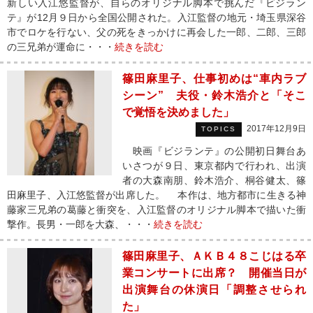
新しい入江悠監督が、自らのオリジナル脚本で挑んだ『ビジラン
テ』が12月９日から全国公開された。入江監督の地元・埼玉県深谷
市でロケを行ない、父の死をきっかけに再会した一郎、二郎、三郎
の三兄弟が運命に・・・
続きを読む
篠田麻里子、仕事初めは“車内ラブ
シーン” 夫役・鈴木浩介と「そこ
で覚悟を決めました」
2017年12月9日
TOPICS
映画『ビジランテ』の公開初日舞台あ
いさつが９日、東京都内で行われ、出演
者の大森南朋、鈴木浩介、桐谷健太、篠
田麻里子、入江悠監督が出席した。 本作は、地方都市に生きる神
藤家三兄弟の葛藤と衝突を、入江監督のオリジナル脚本で描いた衝
撃作。長男・一郎を大森、・・・
続きを読む
篠田麻里子、ＡＫＢ４８こじはる卒
業コンサートに出席？ 開催当日が
出演舞台の休演日「調整させられ
た」