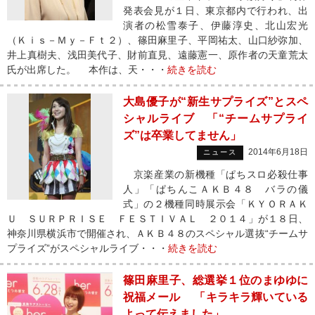
発表会見が１日、東京都内で行われ、出
演者の松雪泰子、伊藤淳史、北山宏光
（Ｋｉｓ－Ｍｙ－Ｆｔ２）、篠田麻里子、平岡祐太、山口紗弥加、
井上真樹夫、浅田美代子、財前直見、遠藤憲一、原作者の天童荒太
氏が出席した。 本作は、天・・・
続きを読む
大島優子が“新生サプライズ”とスペ
シャルライブ 「“チームサプライ
ズ”は卒業してません」
2014年6月18日
ニュース
京楽産業の新機種「ぱちスロ必殺仕事
人」「ぱちんこＡＫＢ４８ バラの儀
式」の２機種同時展示会「ＫＹＯＲＡＫ
Ｕ ＳＵＲＰＲＩＳＥ ＦＥＳＴＩＶＡＬ ２０１４」が１８日、
神奈川県横浜市で開催され、ＡＫＢ４８のスペシャル選抜“チームサ
プライズ”がスペシャルライブ・・・
続きを読む
篠田麻里子、総選挙１位のまゆゆに
祝福メール 「キラキラ輝いている
よって伝えました」