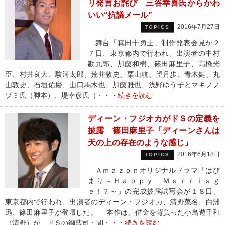
リ発言お詫び 三谷幸喜氏からかわ
いい“抗議メール”
2016年7月27日
TOPICS
舞台「真田十勇士」制作発表会見が２
７日、東京都内で行われ、出演者の中村
勘九郎、加藤和樹、篠田麻里子、高橋光
臣、村井良大、駿河太郎、荒井敦史、栗山航、望月歩、青木健、丸
山敦史、石垣佑磨、山口馬木也、加藤雅也、浅野ゆう子とマキノノ
ゾミ氏（脚本）、堤幸彦氏（・・・
続きを読む
ディーン・フジオカがドＳの定義を
披露 篠田麻里子「ディーンさんは
天の上の存在のような感じ」
2016年6月18日
TOPICS
Ａｍａｚｏｎオリジナルドラマ「はぴ
まり～Ｈａｐｐｙ Ｍａｒｒｉａｇ
ｅ！？～」の完成披露試写会が１８日、
東京都内で行われ、出演者のディーン・フジオカ、清野菜名、白洲
迅、篠田麻里子が登壇した。 本作は、借金を背負った小鳥遊千和
（清野）が、ドＳの御曹司・間・・・
続きを読む