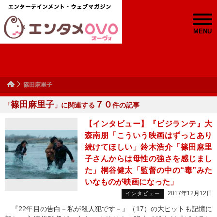
MENU
篠田麻里子
篠田麻里子
７０
「
」に関連する
件の記事
【インタビュー】『ビジランテ』大
森南朋「こういう映画はずっとあり
続けてほしい」鈴木浩介「篠田麻里
子さんからは母性の強さを感じまし
た」桐谷健太「監督の中の“毒”みた
いなものが映画になった」
2017年12月12日
インタビュー
『22年目の告白－私が殺人犯です－』（17）の大ヒットも記憶に