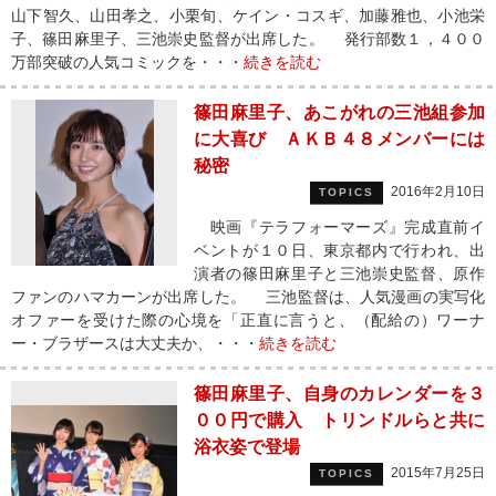
山下智久、山田孝之、小栗旬、ケイン・コスギ、加藤雅也、小池栄
子、篠田麻里子、三池崇史監督が出席した。 発行部数１，４００
万部突破の人気コミックを・・・
続きを読む
篠田麻里子、あこがれの三池組参加
に大喜び ＡＫＢ４８メンバーには
秘密
2016年2月10日
TOPICS
映画『テラフォーマーズ』完成直前イ
ベントが１０日、東京都内で行われ、出
演者の篠田麻里子と三池崇史監督、原作
ファンのハマカーンが出席した。 三池監督は、人気漫画の実写化
オファーを受けた際の心境を「正直に言うと、（配給の）ワーナ
ー・ブラザースは大丈夫か、・・・
続きを読む
篠田麻里子、自身のカレンダーを３
００円で購入 トリンドルらと共に
浴衣姿で登場
2015年7月25日
TOPICS