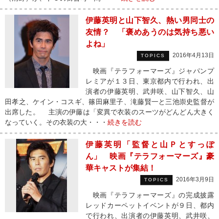
伊藤英明と山下智久、熱い男同士の
友情？ 「褒めあうのは気持ち悪い
よね」
2016年4月13日
TOPICS
映画『テラフォーマーズ』ジャパンプ
レミアが１３日、東京都内で行われ、出
演者の伊藤英明、武井咲、山下智久、山
田孝之、ケイン・コスギ、篠田麻里子、滝藤賢一と三池崇史監督が
出席した。 主演の伊藤は「変異で衣装のスーツがどんどん大きく
なっていく。その衣装の大・・・
続きを読む
伊藤英明「監督と山Ｐとすっぽ
ん」 映画『テラフォーマーズ』豪
華キャストが集結！
2016年3月9日
TOPICS
映画『テラフォーマーズ』の完成披露
レッドカーペットイベントが９日、都内
で行われ、出演者の伊藤英明、武井咲、