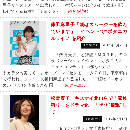
里子がゲストとして出席した。 生活シーンに合わせて端末が話し
掛けてくる新機能「ｅｍｏｐ・・・
続きを読む
篠田麻里子「朝はスムージーを飲ん
でいます」 イベントで“ボタニカ
ルライフ”を紹介
2014年7月26日
TOPICS
「爽健美茶」と雑誌『ＭＯＲＥ』のコ
ラボレーションイベント「ボタニカル
フォトコンテスト～植物の力で、ココロ
もカラダも美しく～」オープニングセレモニーが２６日、東京都内
で行われ、タレントの篠田麻里子が登場した。 “植物（＝ボタニ
カル）の力を体感できる”同・・・
続きを読む
松雪泰子、キスマイ北山らで「家族
狩り」をドラマ化 「ぜひ“目撃”し
て」
2014年7月1日
TOPICS
ＴＢＳの金曜ドラマ「家族狩り」制作