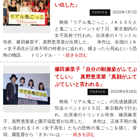
い出した」
2015年7月7日
TOPICS
映画『リアル鬼ごっこ』ＪＫ１００人
と鬼ごっこイベントが７日、東京都内の
女子高校で行われ、出演者のトリンドル
玲奈、篠田麻里子、真野恵里菜が出席した。 本作は、全国のＪＫ
＝女子高生が正体不明の何者かに追われ、捕まったら死ぬという恐
怖の物語。 トリンドル・・・
続きを読む
篠田麻里子「自分の制服姿がふてぶ
てしい」 真野恵里菜「真顔がふて
ぶてしいと言われる」
2015年6月16日
TOPICS
映画『リアル鬼ごっこ』の完成披露試
写会イベントが１５日、東京都内で行わ
れ、出演者のトリンドル玲奈、篠田麻里
子、真野恵里菜と園子温監督が出席した。 本作は、正体不明の鬼
から追われるＪＫ（女子高生）たちの恐怖の鬼ごっこを描く。冒
頭、園監督から「ネタバレは・・・
続きを読む