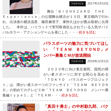
2017年2月10日
TOPICS
舞台「ＢＩＯＨＡＺＡＲＤ ＴＨＥ
Ｅｘｐｅｒｉｅｎｃｅ」の公開舞台稽古が１０日、東京都内で行わ
れ、出演者の横浜流星、篠田麻里子、東幹久ほかが囲み取材に出席
した。 本作は、ハリウッドで実写映画化もされている人気サバイ
バルホラー・アクションゲームを基にした・・・
続きを読む
パラスポーツの魅力に気づいてほし
い 「ＴＥＡＭ ＢＥＹＯＮＤ」メ
ンバー募集ＣＭが放送開始
2016年12月1日
TOPICS
２０２０年に向け東京都民、国民の障
がい者スポーツに対する関心を高める
「ＴＯＫＹＯ パラスポーツプロジェク
ト」は、障がい者スポーツのファンサイト「ＴＥＡＭ ＢＥＹＯＮ
Ｄ」の初めてのテレビＣＭ「ＴＥＡＭ ＢＥＹＯＮＤ メンバー募
集編ｔｙｐｅ１」と「ＴＥＡＭ・・・
続きを読む
「真田十勇士」の中村勘九郎、パク