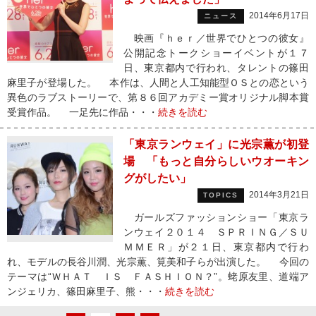
2014年6月17日
ニュース
映画『ｈｅｒ／世界でひとつの彼女』
公開記念トークショーイベントが１７
日、東京都内で行われ、タレントの篠田
麻里子が登場した。 本作は、人間と人工知能型ＯＳとの恋という
異色のラブストーリーで、第８６回アカデミー賞オリジナル脚本賞
受賞作品。 一足先に作品・・・
続きを読む
「東京ランウェイ」に光宗薫が初登
場 「もっと自分らしいウオーキン
グがしたい」
2014年3月21日
TOPICS
ガールズファッションショー「東京ラ
ンウェイ２０１４ ＳＰＲＩＮＧ／ＳＵ
ＭＭＥＲ」が２１日、東京都内で行わ
れ、モデルの長谷川潤、光宗薫、筧美和子らが出演した。 今回の
テーマは“ＷＨＡＴ ＩＳ ＦＡＳＨＩＯＮ？”。蛯原友里、道端ア
ンジェリカ、篠田麻里子、熊・・・
続きを読む