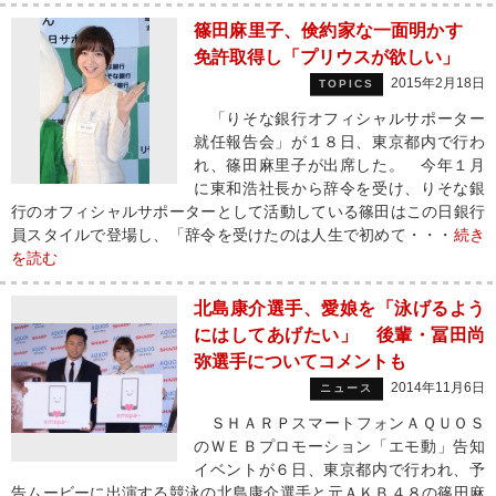
篠田麻里子、倹約家な一面明かす
免許取得し「プリウスが欲しい」
2015年2月18日
TOPICS
「りそな銀行オフィシャルサポーター
就任報告会」が１８日、東京都内で行わ
れ、篠田麻里子が出席した。 今年１月
に東和浩社長から辞令を受け、りそな銀
行のオフィシャルサポーターとして活動している篠田はこの日銀行
員スタイルで登場し、「辞令を受けたのは人生で初めて・・・
続き
を読む
北島康介選手、愛娘を「泳げるよう
にはしてあげたい」 後輩・冨田尚
弥選手についてコメントも
2014年11月6日
ニュース
ＳＨＡＲＰスマートフォンＡＱＵＯＳ
のＷＥＢプロモーション「エモ動」告知
イベントが６日、東京都内で行われ、予
告ムービーに出演する競泳の北島康介選手と元ＡＫＢ４８の篠田麻