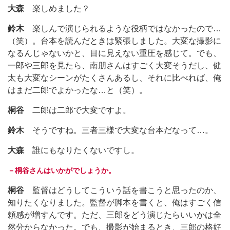
大森
楽しめました？
鈴木
楽しんで演じられるような役柄ではなかったので…
（笑）。台本を読んだときは緊張しました。大変な撮影に
なるんじゃないかと、目に見えない重圧を感じて。でも、
一郎や三郎を見たら、南朋さんはすごく大変そうだし、健
太も大変なシーンがたくさんあるし、それに比べれば、俺
はまだ二郎でよかったな…と（笑）。
桐谷
二郎は二郎で大変ですよ。
鈴木
そうですね。三者三様で大変な台本だなって…。
大森
誰にもなりたくないですし。
－桐谷さんはいかがでしょうか。
桐谷
監督はどうしてこういう話を書こうと思ったのか、
知りたくなりました。監督が脚本を書くと、俺はすごく信
頼感が増すんです。ただ、三郎をどう演じたらいいかは全
然分からなかった。でも、撮影が始まるとき、三郎の格好