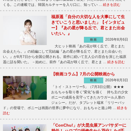
くる。この連載では、韓国カルチャーを入り口に、知ってい …
続きを読む
福原遥「自分の大切な人を大事にして生
きていこうと思いました」【インタビュ
ー】『あの星が降る丘で、君とまた出会
いたい。』
2026年8月6日
映画
大ヒット映画『あの花が咲く丘で、君とまた
出会えたら。』の続編にして完結編『あの星が降る丘で、君とまた出会いた
い。』が8月7日から全国公開される。前作に続いて主人公の百合を演じた福原
遥に話を聞いた。 －始めに、前作『あの花が咲く丘で、君とま …
続きを読む
【映画コラム】7月の公開映画から
2026年8月3日
映画
「トイ・ストーリー5」（7月3日公開）★★★
おもちゃを取り巻く“変化”を描く 持ち主の少女
ボニーの成長を見守ってきたカウガール人形の
ジェシー。だが、タブレット端末「リリーパッ
ド」の登場で、ボニーは画面の世界に夢中になり、おもちゃと遊ぶ時 …
続きを
読む
「ConChu!」が大昆虫展アンバサダーに
就任！ ハロプロ研修生から羽化した4匹