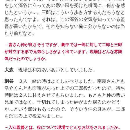
をして深谷に立ってあの寒い風を受けた瞬間に、何かを感
じたというか…。三郎はこういう歩き方するんだろうなと
思ったんですよ。それは、この深谷の空気を知っている監
督が書いたからで、それを知らない俺に分からないのは当
たり前だなと。
－皆さん仲が良さそうですが、劇中では一郎に対して二郎と三郎
が対立する形で兄弟らしさがよく出ています。現場はどんな雰囲
気だったのでしょうか。
大森
現場は和気あいあいとしていました。
桐谷
３人一緒の時はよくしゃべりました。南朋さんとも
浩介くんとも面識があった上での三郎役だったので、待ち
時間は２人に甘えさせてもらいました。もともと仲の悪い
兄弟ではなく、千切れてしまった絆がまた戻るのかどう
か…という部分もあったので、そういう仲の良さが、三郎
を演じる上で役立ちました。
－入江監督とは、役について現場でどんなお話をされましたか。