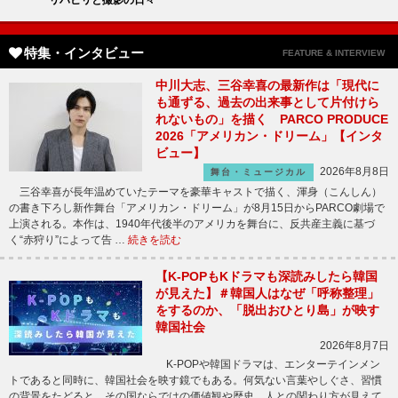
リハビリと撮影の日々
特集・インタビュー
FEATURE & INTERVIEW
中川大志、三谷幸喜の最新作は「現代に
も通ずる、過去の出来事として片付けら
れないもの」を描く PARCO PRODUCE
2026「アメリカン・ドリーム」【インタ
ビュー】
2026年8月8日
舞台・ミュージカル
三谷幸喜が長年温めていたテーマを豪華キャストで描く、渾身（こんしん）
の書き下ろし新作舞台「アメリカン・ドリーム」が8月15日からPARCO劇場で
上演される。本作は、1940年代後半のアメリカを舞台に、反共産主義に基づ
く“赤狩り”によって告 …
続きを読む
【K-POPもKドラマも深読みしたら韓国
が見えた】＃韓国人はなぜ「呼称整理」
をするのか、「脱出おひとり島」が映す
韓国社会
2026年8月7日
K-POPや韓国ドラマは、エンターテインメン
トであると同時に、韓国社会を映す鏡でもある。何気ない言葉やしぐさ、習慣
の背景をたどると、その国ならではの価値観や歴史、人との関わり方が見えて