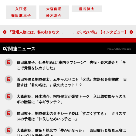
入江悠
大森南朋
桐谷健太
篠田麻里子
鈴木浩介
「登場人物には、私の好きなタイプの男性をずらりと並べました（笑）」森下佳子（脚本）後編【「おんな城主 直虎」インタビュー】
【インタビュー】「僕だけがいない街」古川雄輝「原作のファンにもとても喜んでいただけると思っています」
関連ニュース
RELATED NEWS
篠田麻里子、仕事初めは“車内ラブシーン” 夫役・鈴木浩介と「そ
こで覚悟を決めました」
菅田将暉＆桐谷健太、ムチャぶりにも『火花』主題歌を生披露 目
指すは『君の名は。』級の大ヒット！？
大森南朋、鈴木浩介、桐谷健太が爆笑トーク 入江悠監督からのネ
ギの贈呈に「ネギランテ？」
前田敦子、桐谷健太のタキシード姿は「すごくすてき」 クリスマ
スの予定は「仲良しなめいっ子と…」
大森南朋、嫉妬と執念で「夢がかなった」 西田敏行＆塩見三省は