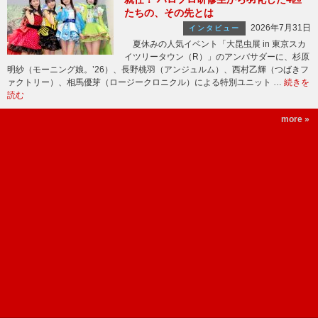
たちの、その先とは
2026年7月31日
インタビュー
夏休みの人気イベント「大昆虫展 in 東京スカ
イツリータウン（R）」のアンバサダーに、杉原
明紗（モーニング娘。’26）、長野桃羽（アンジュルム）、西村乙輝（つばきフ
ァクトリー）、相馬優芽（ロージークロニクル）による特別ユニット …
続きを
読む
more »