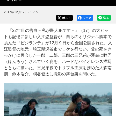
2017年12月12日 / 15:55
ポスト
シェア
送る
『22年目の告白－私が殺人犯です－』（17）の大ヒッ
トも記憶に新しい入江悠監督が、自らのオリジナル脚本で
挑んだ『ビジランテ』が12月９日から全国公開された。入
江監督の地元・埼玉県深谷市でロケを行ない、父の死をき
っかけに再会した一郎、二郎、三郎の三兄弟が運命に翻弄
（ほんろう）されていく姿を、ハードなバイオレンス描写
とともに描いた。三兄弟役でトリプル主演を務めた大森南
朋、鈴木浩介、桐谷健太に撮影の舞台裏を聞いた。