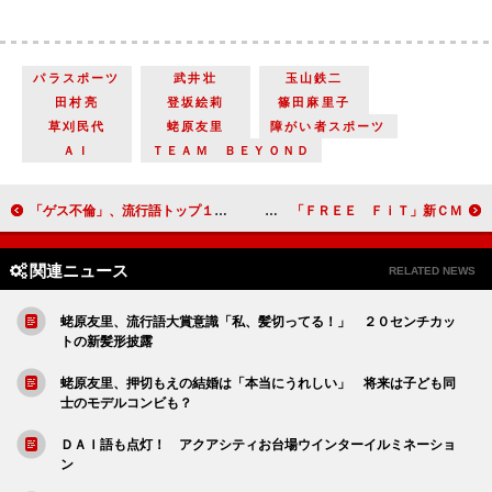
パラスポーツ
武井壮
玉山鉄二
田村亮
登坂絵莉
篠田麻里子
草刈民代
蛯原友里
障がい者スポーツ
ＡＩ
ＴＥＡＭ ＢＥＹＯＮＤ
「ゲス不倫」、流行語トップ１０に 文春記者がマスク姿で登場「僕らも商売」
門脇麦が窪田正孝をビンタ！ 「ＦＲＥＥ ＦｉＴ」新ＣＭ
関連ニュース
RELATED NEWS
蛯原友里、流行語大賞意識「私、髪切ってる！」 ２０センチカッ
トの新髪形披露
蛯原友里、押切もえの結婚は「本当にうれしい」 将来は子ども同
士のモデルコンビも？
ＤＡＩ語も点灯！ アクアシティお台場ウインターイルミネーショ
ン