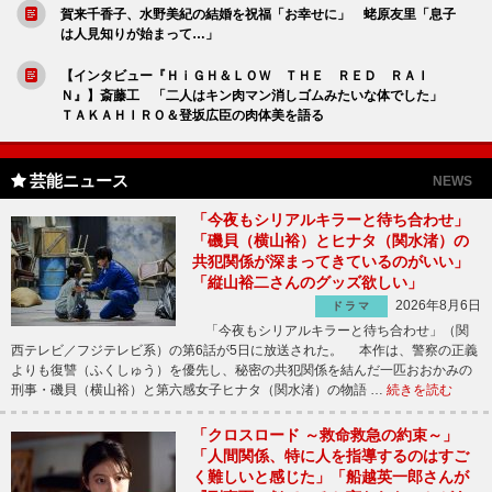
賀来千香子、水野美紀の結婚を祝福「お幸せに」 蛯原友里「息子
は人見知りが始まって…」
【インタビュー『ＨｉＧＨ＆ＬＯＷ ＴＨＥ ＲＥＤ ＲＡＩ
Ｎ』】斎藤工 「二人はキン肉マン消しゴムみたいな体でした」
ＴＡＫＡＨＩＲＯ＆登坂広臣の肉体美を語る
芸能ニュース
NEWS
「今夜もシリアルキラーと待ち合わせ」
「磯貝（横山裕）とヒナタ（関水渚）の
共犯関係が深まってきているのがいい」
「縦山裕二さんのグッズ欲しい」
2026年8月6日
ドラマ
「今夜もシリアルキラーと待ち合わせ」（関
西テレビ／フジテレビ系）の第6話が5日に放送された。 本作は、警察の正義
よりも復讐（ふくしゅう）を優先し、秘密の共犯関係を結んだ一匹おおかみの
刑事・磯貝（横山裕）と第六感女子ヒナタ（関水渚）の物語 …
続きを読む
「クロスロード ～救命救急の約束～」
「人間関係、特に人を指導するのはすご
く難しいと感じた」「船越英一郎さんが