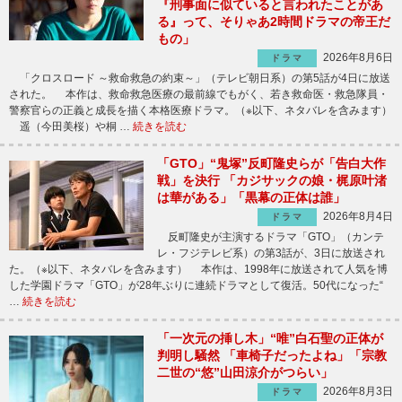
『刑事面に似ていると言われたことがあ
る』って、そりゃあ2時間ドラマの帝王だ
もの」
2026年8月6日
ドラマ
「クロスロード ～救命救急の約束～」（テレビ朝日系）の第5話が4日に放送
された。 本作は、救命救急医療の最前線でもがく、若き救命医・救急隊員・
警察官らの正義と成長を描く本格医療ドラマ。（※以下、ネタバレを含みます）
遥（今田美桜）や桐 …
続きを読む
「GTO」“鬼塚”反町隆史らが「告白大作
戦」を決行 「カジサックの娘・梶原叶渚
は華がある」「黒幕の正体は誰」
2026年8月4日
ドラマ
反町隆史が主演するドラマ「GTO」（カンテ
レ・フジテレビ系）の第3話が、3日に放送され
た。（※以下、ネタバレを含みます） 本作は、1998年に放送されて人気を博
した学園ドラマ「GTO」が28年ぶりに連続ドラマとして復活。50代になった“
…
続きを読む
「一次元の挿し木」“唯”白石聖の正体が
判明し騒然 「車椅子だったよね」「宗教
二世の“悠”山田涼介がつらい」
2026年8月3日
ドラマ