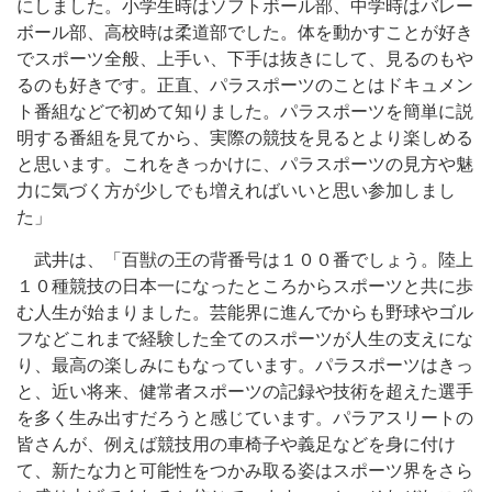
にしました。小学生時はソフトボール部、中学時はバレー
ボール部、高校時は柔道部でした。体を動かすことが好き
でスポーツ全般、上手い、下手は抜きにして、見るのもや
るのも好きです。正直、パラスポーツのことはドキュメン
ト番組などで初めて知りました。パラスポーツを簡単に説
明する番組を見てから、実際の競技を見るとより楽しめる
と思います。これをきっかけに、パラスポーツの見方や魅
力に気づく方が少しでも増えればいいと思い参加しまし
た」
武井は、「百獣の王の背番号は１００番でしょう。陸上
１０種競技の日本一になったところからスポーツと共に歩
む人生が始まりました。芸能界に進んでからも野球やゴル
フなどこれまで経験した全てのスポーツが人生の支えにな
り、最高の楽しみにもなっています。パラスポーツはきっ
と、近い将来、健常者スポーツの記録や技術を超えた選手
を多く生み出すだろうと感じています。パラアスリートの
皆さんが、例えば競技用の車椅子や義足などを身に付け
て、新たな力と可能性をつかみ取る姿はスポーツ界をさら