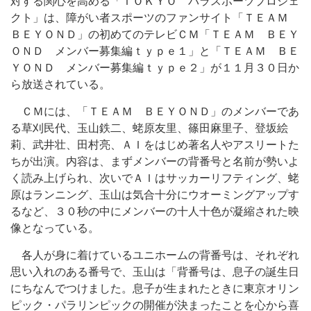
対する関心を高める「ＴＯＫＹＯ パラスポーツプロジェ
クト」は、障がい者スポーツのファンサイト「ＴＥＡＭ
ＢＥＹＯＮＤ」の初めてのテレビＣＭ「ＴＥＡＭ ＢＥＹ
ＯＮＤ メンバー募集編ｔｙｐｅ１」と「ＴＥＡＭ ＢＥ
ＹＯＮＤ メンバー募集編ｔｙｐｅ２」が１１月３０日か
ら放送されている。
ＣＭには、「ＴＥＡＭ ＢＥＹＯＮＤ」のメンバーであ
る草刈民代、玉山鉄二、蛯原友里、篠田麻里子、登坂絵
莉、武井壮、田村亮、ＡＩをはじめ著名人やアスリートた
ちが出演。内容は、まずメンバーの背番号と名前が勢いよ
く読み上げられ、次いでＡＩはサッカーリフティング、蛯
原はランニング、玉山は気合十分にウオーミングアップす
るなど、３０秒の中にメンバーの十人十色が凝縮された映
像となっている。
各人が身に着けているユニホームの背番号は、それぞれ
思い入れのある番号で、玉山は「背番号は、息子の誕生日
にちなんでつけました。息子が生まれたときに東京オリン
ピック・パラリンピックの開催が決まったことを心から喜