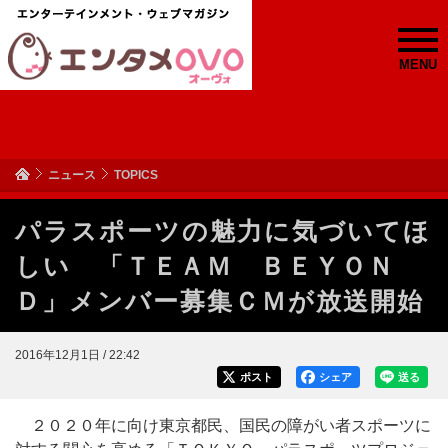
MENU
ニュース
TOPICS
パラスポーツの魅力に気づいてほ
しい 「ＴＥＡＭ ＢＥＹＯＮ
Ｄ」メンバー募集ＣＭが放送開始
2016年12月1日 / 22:42
ポスト
シェア
送る
２０２０年に向け東京都民、国民の障がい者スポーツに