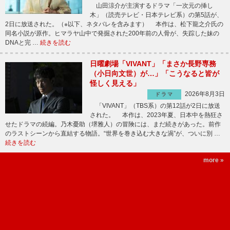
山田涼介が主演するドラマ「一次元の挿し
木」（読売テレビ・日本テレビ系）の第5話が、
2日に放送された。（※以下、ネタバレを含みます） 本作は、松下龍之介氏の
同名小説が原作。ヒマラヤ山中で発掘された200年前の人骨が、失踪した妹の
DNAと完 …
続きを読む
日曜劇場「VIVANT」「まさか長野専務
（小日向文世）が…」「こうなると皆が
怪しく見える」
2026年8月3日
ドラマ
「VIVANT」（TBS系）の第12話が2日に放送
された。 本作は、2023年夏、日本中を熱狂さ
せたドラマの続編。乃木憂助（堺雅人）の冒険には、まだ続きがあった。前作
のラストシーンから直結する物語。“世界を巻き込む大きな渦”が、ついに別 …
続きを読む
more »