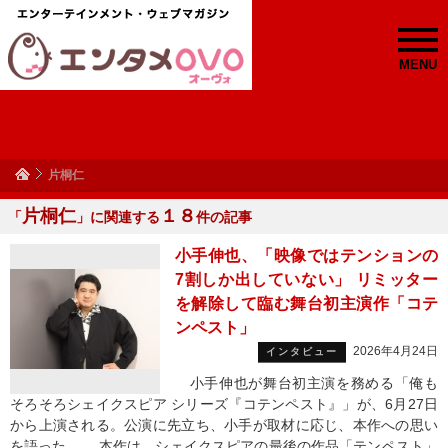
MENU
片桐仁
片桐仁
１８
「
」に関連する
件の記事
小手伸也、「映像ではテンションの
7割しか出していない」 リミッター
を解除して臨む舞台初主演作「コテ
ンペスト」
2026年4月24日
インタビュー
小手伸也が舞台初主演を務める「俺も
そろそろシェイクスピア シリーズ『コテンペスト』」が、6月27日
から上演される。公演に先立ち、小手が取材に応じ、本作への思い
を語った。 本作は、シェイクスピアの最後の作品「テンペスト」