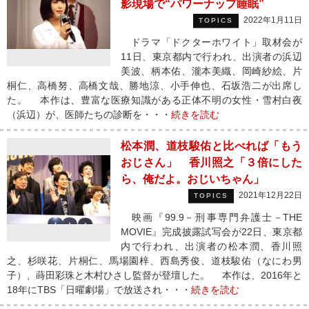
影現場で“パワーナップ睡眠”
2022年1月11日
TOPICS
ドラマ「ドクターホワイト」取材会が
11日、東京都内で行われ、出演者の浜辺
美波、柄本佑、瀧本美織、岡崎紗絵、片
桐仁、高橋努、高橋文哉、勝地涼、小手伸也、石坂浩二が出席し
た。 本作は、豊富な医療知識がある正体不明の女性・雪村白夜
（浜辺）が、医師たちの診断を・・・
続きを読む
松本潤、道枝駿佑と比べれば「もう
おじさん」 香川照之「３倍にした
ら、俺だよ。おじいちゃん」
2021年12月22日
TOPICS
映画『99.9－刑事専門弁護士－THE
MOVIE』完成披露試写会が22日、東京都
内で行われ、出演者の松本潤、香川照
之、杉咲花、片桐仁、馬場園梓、西島秀俊、道枝駿佑（なにわ男
子）、蒔田彩珠と木村ひさし監督が登壇した。 本作は、2016年と
18年にTBS「日曜劇場」で放送され・・・
続きを読む