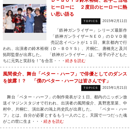
Ｄ－ＢＯＹＳ鈴木裕樹、岩手ご当地
ヒーローに ２度目のヒーローに熱
い思い語る
2015年2月11日
TOPICS
「鉄神ガンライザー」シリーズ最新作
「鉄神ガンライザーＮＥＯ」のＤＶＤ発
売記念イベントが１１日、東京都内で行
われ、出演者の鈴木裕樹（Ｄ－ＢＯＹＳ）、片桐仁、唐橋充と及川
拓郎監督が出席した。 「鉄神ガンライザー」は、“岩手の子どもた
ちに元気と笑顔を！”を合言・・・
続きを読む
風間俊介、舞台「ベター・ハーフ」で俳優としてのダンス
を披露！？ 「僕のベター・ハーフは皆さんです」
2015年1月21日
TOPICS
舞台「ベター・ハーフ」の制作発表が２１日、都内のニッポン放
送イマジンスタジオで行われ、出演者の風間俊介、真野恵里菜、中
村中、片桐仁、演出家の鴻上尚史氏が出席した。 「ベター・ハー
フ」とは、自分が必要とするもう一人のこと。天国で一つだった魂
がこの世に生ま・・・
続きを読む