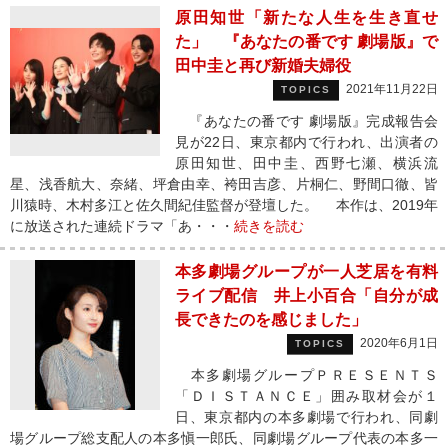
原田知世「新たな人生を生き直せ
た」 『あなたの番です 劇場版』で
田中圭と再び新婚夫婦役
2021年11月22日
TOPICS
『あなたの番です 劇場版』完成報告会
見が22日、東京都内で行われ、出演者の
原田知世、田中圭、西野七瀬、横浜流
星、浅香航大、奈緒、坪倉由幸、袴田吉彦、片桐仁、野間口徹、皆
川猿時、木村多江と佐久間紀佳監督が登壇した。 本作は、2019年
に放送された連続ドラマ「あ・・・
続きを読む
本多劇場グループが一人芝居を有料
ライブ配信 井上小百合「自分が成
長できたのを感じました」
2020年6月1日
TOPICS
本多劇場グループＰＲＥＳＥＮＴＳ
「ＤＩＳＴＡＮＣＥ」囲み取材会が１
日、東京都内の本多劇場で行われ、同劇
場グループ総支配人の本多愼⼀郎氏、同劇場グループ代表の本多一