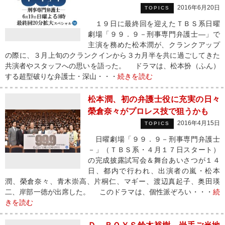
2016年6月20日
TOPICS
１９日に最終回を迎えたＴＢＳ系日曜
劇場「９９．９－刑事専門弁護士―」で
主演を務めた松本潤が、クランクアップ
の際に、３月上旬のクランクインから３カ月半を共に過ごしてきた
共演者やスタッフへの思いを語った。 ドラマは、松本扮（ふん）
する超型破りな弁護士・深山・・・
続きを読む
松本潤、初の弁護士役に充実の日々
榮倉奈々がプロレス技で狙うかも
2016年4月15日
TOPICS
日曜劇場「９９．９－刑事専門弁護士
－」（ＴＢＳ系・４月１７日スタート）
の完成披露試写会＆舞台あいさつが１４
日、都内で行われ、出演者の嵐・松本
潤、榮倉奈々、青木崇高、片桐仁、マギー、渡辺真起子、奥田瑛
二、岸部一徳が出席した。 このドラマは、個性派ぞろい・・・
続
きを読む