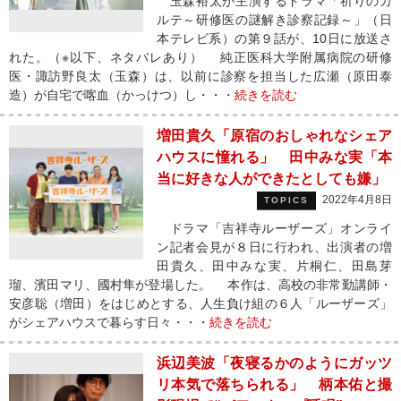
玉森裕太が主演するドラマ「祈りのカ
ルテ～研修医の謎解き診察記録～」（日
本テレビ系）の第９話が、10日に放送さ
れた。（※以下、ネタバレあり） 純正医科大学附属病院の研修
医・諏訪野良太（玉森）は、以前に診察を担当した広瀬（原田泰
造）が自宅で喀血（かっけつ）し・・・
続きを読む
増田貴久「原宿のおしゃれなシェア
ハウスに憧れる」 田中みな実「本
当に好きな人ができたとしても嫌」
2022年4月8日
TOPICS
ドラマ「吉祥寺ルーザーズ」オンライ
ン記者会見が８日に行われ、出演者の増
田貴久、田中みな実、片桐仁、田島芽
瑠、濱田マリ、國村隼が登場した。 本作は、高校の非常勤講師・
安彦聡（増田）をはじめとする、人生負け組の６人「ルーザーズ」
がシェアハウスで暮らす日々・・・
続きを読む
浜辺美波「夜寝るかのようにガッツ
リ本気で落ちられる」 柄本佑と撮