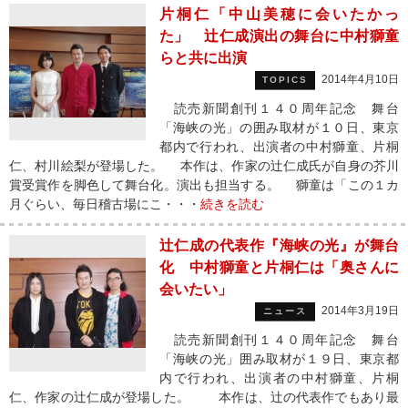
片桐仁「中山美穂に会いたかっ
た」 辻仁成演出の舞台に中村獅童
らと共に出演
2014年4月10日
TOPICS
読売新聞創刊１４０周年記念 舞台
「海峡の光」の囲み取材が１０日、東京
都内で行われ、出演者の中村獅童、片桐
仁、村川絵梨が登場した。 本作は、作家の辻仁成氏が自身の芥川
賞受賞作を脚色して舞台化。演出も担当する。 獅童は「この１カ
月ぐらい、毎日稽古場にこ・・・
続きを読む
辻仁成の代表作『海峡の光』が舞台
化 中村獅童と片桐仁は「奥さんに
会いたい」
2014年3月19日
ニュース
読売新聞創刊１４０周年記念 舞台
「海峡の光」囲み取材が１９日、東京都
内で行われ、出演者の中村獅童、片桐
仁、作家の辻仁成が登場した。 本作は、辻の代表作でもあり最