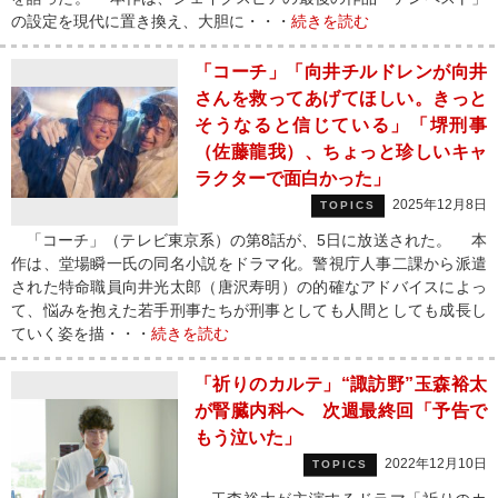
の設定を現代に置き換え、大胆に・・・
続きを読む
「コーチ」「向井チルドレンが向井
さんを救ってあげてほしい。きっと
そうなると信じている」「堺刑事
（佐藤龍我）、ちょっと珍しいキャ
ラクターで面白かった」
2025年12月8日
TOPICS
「コーチ」（テレビ東京系）の第8話が、5日に放送された。 本
作は、堂場瞬一氏の同名小説をドラマ化。警視庁人事二課から派遣
された特命職員向井光太郎（唐沢寿明）の的確なアドバイスによっ
て、悩みを抱えた若手刑事たちが刑事としても人間としても成長し
ていく姿を描・・・
続きを読む
「祈りのカルテ」“諏訪野”玉森裕太
が腎臓内科へ 次週最終回「予告で
もう泣いた」
2022年12月10日
TOPICS