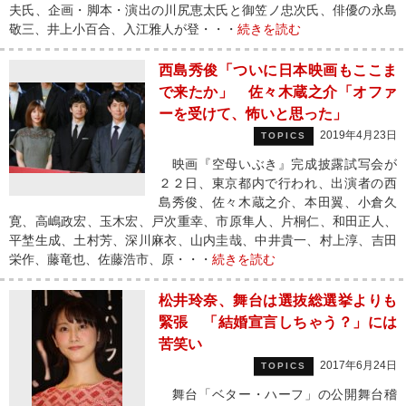
夫氏、企画・脚本・演出の川尻恵太氏と御笠ノ忠次氏、俳優の永島
敬三、井上小百合、入江雅人が登・・・
続きを読む
西島秀俊「ついに日本映画もここま
で来たか」 佐々木蔵之介「オファ
ーを受けて、怖いと思った」
2019年4月23日
TOPICS
映画『空母いぶき』完成披露試写会が
２２日、東京都内で行われ、出演者の西
島秀俊、佐々木蔵之介、本田翼、小倉久
寛、高嶋政宏、玉木宏、戸次重幸、市原隼人、片桐仁、和田正人、
平埜生成、土村芳、深川麻衣、山内圭哉、中井貴一、村上淳、吉田
栄作、藤竜也、佐藤浩市、原・・・
続きを読む
松井玲奈、舞台は選抜総選挙よりも
緊張 「結婚宣言しちゃう？」には
苦笑い
2017年6月24日
TOPICS
舞台「ベター・ハーフ」の公開舞台稽