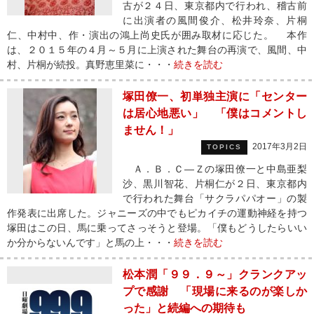
古が２４日、東京都内で行われ、稽古前
に出演者の風間俊介、松井玲奈、片桐
仁、中村中、作・演出の鴻上尚史氏が囲み取材に応じた。 本作
は、２０１５年の４月～５月に上演された舞台の再演で、風間、中
村、片桐が続投。真野恵里菜に・・・
続きを読む
塚田僚一、初単独主演に「センター
は居心地悪い」 「僕はコメントし
ません！」
2017年3月2日
TOPICS
Ａ．Ｂ．Ｃ—Ｚの塚田僚一と中島亜梨
沙、黒川智花、片桐仁が２日、東京都内
で行われた舞台「サクラパパオー」の製
作発表に出席した。ジャニーズの中でもピカイチの運動神経を持つ
塚田はこの日、馬に乗ってさっそうと登場。「僕もどうしたらいい
か分からないんです」と馬の上・・・
続きを読む
松本潤「９９．９～」クランクアッ
プで感謝 「現場に来るのが楽しか
った」と続編への期待も