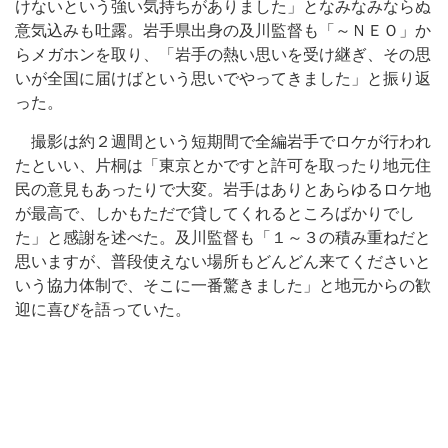
けないという強い気持ちがありました」となみなみならぬ
意気込みも吐露。岩手県出身の及川監督も「～ＮＥＯ」か
らメガホンを取り、「岩手の熱い思いを受け継ぎ、その思
いが全国に届けばという思いでやってきました」と振り返
った。
撮影は約２週間という短期間で全編岩手でロケが行われ
たといい、片桐は「東京とかですと許可を取ったり地元住
民の意見もあったりで大変。岩手はありとあらゆるロケ地
が最高で、しかもただで貸してくれるところばかりでし
た」と感謝を述べた。及川監督も「１～３の積み重ねだと
思いますが、普段使えない場所もどんどん来てくださいと
いう協力体制で、そこに一番驚きました」と地元からの歓
迎に喜びを語っていた。