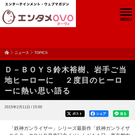
MENU
ニュース
TOPICS
Ｄ－ＢＯＹＳ鈴木裕樹、岩手ご当
地ヒーローに ２度目のヒーロ
ーに熱い思い語る
2015年2月11日 / 15:00
ポスト
シェア
送る
「鉄神ガンライザー」シリーズ最新作「鉄神ガンライザ