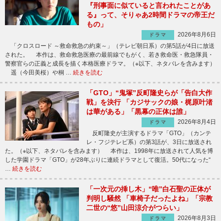
『刑事面に似ていると言われたことがあ
る』って、そりゃあ2時間ドラマの帝王だ
もの」
2026年8月6日
ドラマ
「クロスロード ～救命救急の約束～」（テレビ朝日系）の第5話が4日に放送
された。 本作は、救命救急医療の最前線でもがく、若き救命医・救急隊員・
警察官らの正義と成長を描く本格医療ドラマ。（※以下、ネタバレを含みます）
遥（今田美桜）や桐 …
続きを読む
「GTO」“鬼塚”反町隆史らが「告白大作
戦」を決行 「カジサックの娘・梶原叶渚
は華がある」「黒幕の正体は誰」
2026年8月4日
ドラマ
反町隆史が主演するドラマ「GTO」（カンテ
レ・フジテレビ系）の第3話が、3日に放送され
た。（※以下、ネタバレを含みます） 本作は、1998年に放送されて人気を博
した学園ドラマ「GTO」が28年ぶりに連続ドラマとして復活。50代になった“
…
続きを読む
「一次元の挿し木」“唯”白石聖の正体が
判明し騒然 「車椅子だったよね」「宗教
二世の“悠”山田涼介がつらい」
2026年8月3日
ドラマ