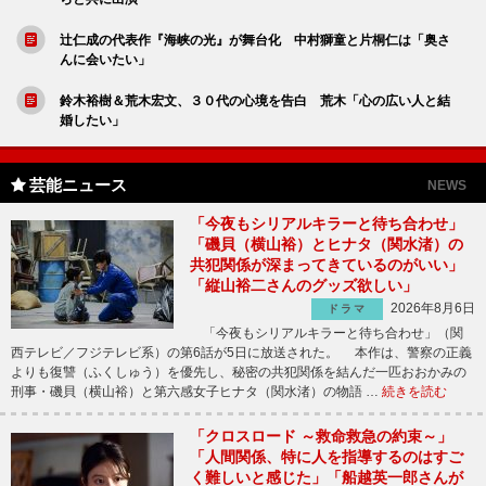
辻仁成の代表作『海峡の光』が舞台化 中村獅童と片桐仁は「奥さ
んに会いたい」
鈴木裕樹＆荒木宏文、３０代の心境を告白 荒木「心の広い人と結
婚したい」
芸能ニュース
NEWS
「今夜もシリアルキラーと待ち合わせ」
「磯貝（横山裕）とヒナタ（関水渚）の
共犯関係が深まってきているのがいい」
「縦山裕二さんのグッズ欲しい」
2026年8月6日
ドラマ
「今夜もシリアルキラーと待ち合わせ」（関
西テレビ／フジテレビ系）の第6話が5日に放送された。 本作は、警察の正義
よりも復讐（ふくしゅう）を優先し、秘密の共犯関係を結んだ一匹おおかみの
刑事・磯貝（横山裕）と第六感女子ヒナタ（関水渚）の物語 …
続きを読む
「クロスロード ～救命救急の約束～」
「人間関係、特に人を指導するのはすご
く難しいと感じた」「船越英一郎さんが