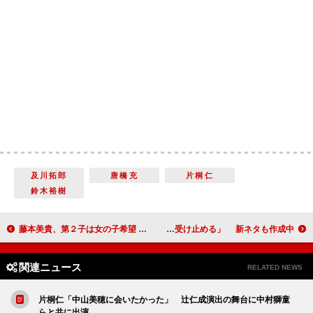
及川拓郎
唐橋充
片桐仁
鈴木裕樹
藤本美貴、第２子は女の子希望 庄司の浮気には「したら覚えとけよ」
８．６秒バズーカー、松本人志の辛口を「ちゃんと受け止める」 新ネタも作成中
関連ニュース
RELATED NEWS
片桐仁「中山美穂に会いたかった」 辻仁成演出の舞台に中村獅童
らと共に出演