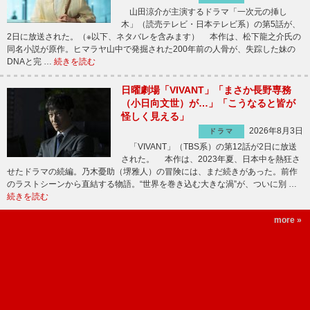
山田涼介が主演するドラマ「一次元の挿し
木」（読売テレビ・日本テレビ系）の第5話が、
2日に放送された。（※以下、ネタバレを含みます） 本作は、松下龍之介氏の
同名小説が原作。ヒマラヤ山中で発掘された200年前の人骨が、失踪した妹の
DNAと完 …
続きを読む
日曜劇場「VIVANT」「まさか長野専務
（小日向文世）が…」「こうなると皆が
怪しく見える」
2026年8月3日
ドラマ
「VIVANT」（TBS系）の第12話が2日に放送
された。 本作は、2023年夏、日本中を熱狂さ
せたドラマの続編。乃木憂助（堺雅人）の冒険には、まだ続きがあった。前作
のラストシーンから直結する物語。“世界を巻き込む大きな渦”が、ついに別 …
続きを読む
more »