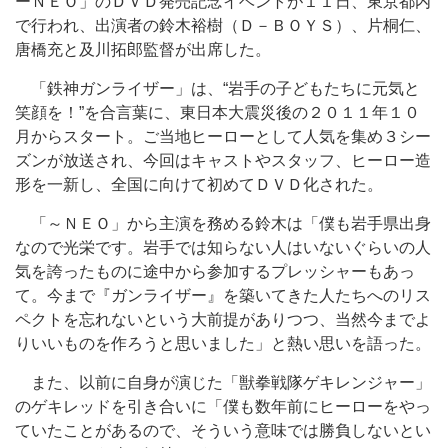
ーＮＥＯ」のＤＶＤ発売記念イベントが１１日、東京都内
で行われ、出演者の鈴木裕樹（Ｄ－ＢＯＹＳ）、片桐仁、
唐橋充と及川拓郎監督が出席した。
「鉄神ガンライザー」は、“岩手の子どもたちに元気と
笑顔を！”を合言葉に、東日本大震災後の２０１１年１０
月からスタート。ご当地ヒーローとして人気を集め３シー
ズンが放送され、今回はキャストやスタッフ、ヒーロー造
形を一新し、全国に向けて初めてＤＶＤ化された。
「～ＮＥＯ」から主演を務める鈴木は「僕も岩手県出身
なので光栄です。岩手では知らない人はいないぐらいの人
気を誇ったものに途中から参加するプレッシャーもあっ
て。今まで『ガンライザー』を築いてきた人たちへのリス
ペクトを忘れないという大前提がありつつ、当然今までよ
りいいものを作ろうと思いました」と熱い思いを語った。
また、以前に自身が演じた「獣拳戦隊ゲキレンジャー」
のゲキレッドを引き合いに「僕も数年前にヒーローをやっ
ていたことがあるので、そういう意味では勝負しないとい