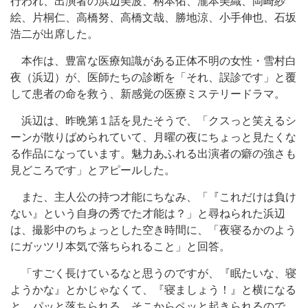
行われ、出演者の浜辺美波、柄本佑、瀧本美織、岡崎紗
絵、片桐仁、高橋努、高橋文哉、勝地涼、小手伸也、石坂
浩二が出席した。
本作は、豊富な医療知識がある正体不明の女性・雪村白
夜（浜辺）が、医師たちの診断を「それ、誤診です」と覆
して患者の命を救う、新感覚の医療ミステリードラマ。
浜辺は、昨晩第１話を見たそうで、「クスっと笑えるシ
ーンが散りばめられていて、月曜の夜にちょっと見たくな
る作品になっています。魅力あふれる出演者の癖の強さも
見どころです」とアピールした。
また、主人公の持つ才能にちなみ、「『これだけは負け
ない』という自身の秀でた才能は？」と尋ねられた浜辺
は、撮影中のちょっとした空き時間に、「夜寝るかのよう
にガッツリ本気で落ちられること」と回答。
「すごく長けているなと思うのですが、『眠たいな、寝
ようかな』とかじゃなくて、『寝ましょう！』と横になる
と、パッと落ちられる。そこからペッと起きられるので、