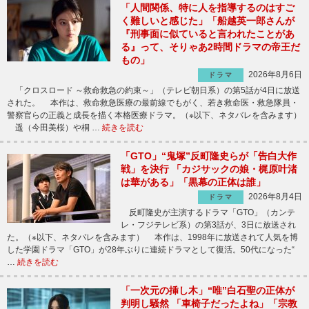
「人間関係、特に人を指導するのはすご
く難しいと感じた」「船越英一郎さんが
『刑事面に似ていると言われたことがあ
る』って、そりゃあ2時間ドラマの帝王だ
もの」
2026年8月6日
ドラマ
「クロスロード ～救命救急の約束～」（テレビ朝日系）の第5話が4日に放送
された。 本作は、救命救急医療の最前線でもがく、若き救命医・救急隊員・
警察官らの正義と成長を描く本格医療ドラマ。（※以下、ネタバレを含みます）
遥（今田美桜）や桐 …
続きを読む
「GTO」“鬼塚”反町隆史らが「告白大作
戦」を決行 「カジサックの娘・梶原叶渚
は華がある」「黒幕の正体は誰」
2026年8月4日
ドラマ
反町隆史が主演するドラマ「GTO」（カンテ
レ・フジテレビ系）の第3話が、3日に放送され
た。（※以下、ネタバレを含みます） 本作は、1998年に放送されて人気を博
した学園ドラマ「GTO」が28年ぶりに連続ドラマとして復活。50代になった“
…
続きを読む
「一次元の挿し木」“唯”白石聖の正体が
判明し騒然 「車椅子だったよね」「宗教