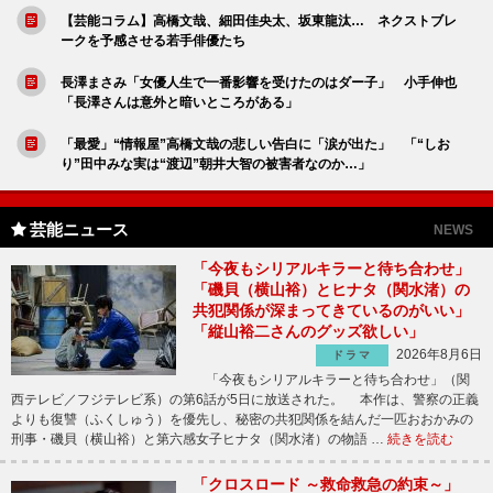
【芸能コラム】高橋文哉、細田佳央太、坂東龍汰… ネクストブレ
ークを予感させる若手俳優たち
長澤まさみ「女優人生で一番影響を受けたのはダー子」 小手伸也
「長澤さんは意外と暗いところがある」
「最愛」“情報屋”高橋文哉の悲しい告白に「涙が出た」 「“しお
り”田中みな実は“渡辺”朝井大智の被害者なのか…」
芸能ニュース
NEWS
「今夜もシリアルキラーと待ち合わせ」
「磯貝（横山裕）とヒナタ（関水渚）の
共犯関係が深まってきているのがいい」
「縦山裕二さんのグッズ欲しい」
2026年8月6日
ドラマ
「今夜もシリアルキラーと待ち合わせ」（関
西テレビ／フジテレビ系）の第6話が5日に放送された。 本作は、警察の正義
よりも復讐（ふくしゅう）を優先し、秘密の共犯関係を結んだ一匹おおかみの
刑事・磯貝（横山裕）と第六感女子ヒナタ（関水渚）の物語 …
続きを読む
「クロスロード ～救命救急の約束～」