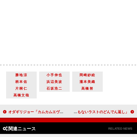
勝地涼
小手伸也
岡崎紗絵
柄本佑
浜辺美波
瀧本美織
片桐仁
石坂浩二
高橋努
高橋文哉
オダギリジョー「カムカムエヴリバディ」で大月錠一郎役 「ジョーはひなたの人生にも関わっていく大切な役」
藤原竜也“ネタバレ厳禁”の出演作をアピール 見どころは「とんでもないラストのどんでん返し」
関連ニュース
RELATED NEWS