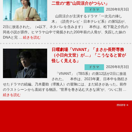
二世の“悠”山田涼介がつらい」
2026年8月3日
ドラマ
山田涼介が主演するドラマ「一次元の挿し
木」（読売テレビ・日本テレビ系）の第5話が、
2日に放送された。（※以下、ネタバレを含みます） 本作は、松下龍之介氏の
同名小説が原作。ヒマラヤ山中で発掘された200年前の人骨が、失踪した妹の
DNAと完 …
続きを読む
日曜劇場「VIVANT」「まさか長野専務
（小日向文世）が…」「こうなると皆が
怪しく見える」
2026年8月3日
ドラマ
「VIVANT」（TBS系）の第12話が2日に放送
された。 本作は、2023年夏、日本中を熱狂さ
せたドラマの続編。乃木憂助（堺雅人）の冒険には、まだ続きがあった。前作
のラストシーンから直結する物語。“世界を巻き込む大きな渦”が、ついに別 …
続きを読む
more »