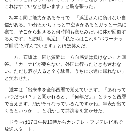
これはすごいなと思います」と胸を張った。
柄本も同じ能力があるそうで、「浜辺さんに負けない自
信がある。15分とかちょっと中空きがあるとガッと一気に
寝て、そこから起きると何時間も寝たみたいに体が回復す
るんです」と説明。浜辺は「私たちはこれを“パワーナッ
プ睡眠”と呼んでいます」とほほ笑んだ。
一方、石坂は、同じ質問に「方向感覚は負けない」と回
答。「カーナビが要らない。外国に行ったときも迷わな
い。ただし酒が入ると全く駄目。うちに永遠に帰れない」
と笑わせた。
瀧本は「出来事を全部西暦で覚えています。『あれって
いつだっけ？』と聞かれると、『何年だよ』とサッと西暦
で言えます。頭がそうなっているんですかね。年表が出て
くるというか…」と明かして共演者を驚かせた。
ドラマは17日午後10時からカンテレ・フジテレビ系で
放送スタート。