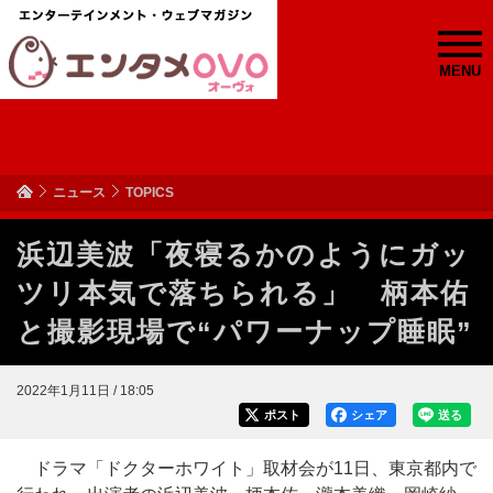
MENU
ニュース
TOPICS
浜辺美波「夜寝るかのようにガッ
ツリ本気で落ちられる」 柄本佑
と撮影現場で“パワーナップ睡眠”
2022年1月11日 / 18:05
ポスト
シェア
送る
ドラマ「ドクターホワイト」取材会が11日、東京都内で