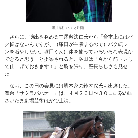
黒川智花（左）と片桐仁
さらに、演出を務める中屋敷法仁氏から「台本上にはバ
ク転はないんですが、（塚田が主演するので）バク転シー
ンを増やしたい。塚田くんは体を使っていろいろな表現が
できると思う」と提案されると、塚田は「今から筋トレし
て仕上げておきます！」と胸を張り、座長らしさも見せ
た。
なお、この日の会見には脚本家の鈴木聡氏も出席した。
舞台「サクラパパオー」は、４月２６日〜３０日に彩の国
さいたま劇場芸術ほかで上演。