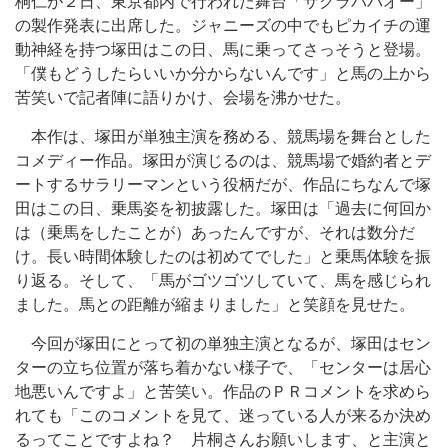
桐仁が２日、東京都内で行われた舞台「サクラパパオー」
の製作発表に出席した。ジャニーズの中でもピカイチの運
動神経を持つ塚田はこの日、馬に乗ってさっそうと登場。
「僕もどうしたらいいか分からないんです」と馬の上から
苦笑いで記者陣に語りかけ、会場を沸かせた。
本作は、塚田が単独主演を務める、競馬場を舞台とした
コメディー作品。塚田が演じるのは、競馬場で婚約者とデ
ートするサラリーマンという役柄だが、作品にちなんで塚
田はこの日、乗馬姿を初披露した。塚田は「過去に何回か
は（乗馬をしたことが）あったんですが、それは数分だ
け。長い時間体験したのは初めてでした」と乗馬体験を振
り返る。そして、「馬がゴツゴツしていて、馬を感じられ
ました。馬との距離が縮まりました」と笑顔を見せた。
今回が塚田にとって初の単独主演となるが、塚田はセン
ターの立ち位置が落ち着かない様子で、「センターは居心
地悪いんですよ」と苦笑い。作品のＰＲコメントを求めら
れても「このコメントを見て、迷っている人が来るか決め
るってことですよね？ 片桐さんお願いします、と主演と