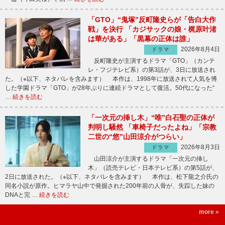
「GTO」“鬼塚”反町隆史らが「告白大作
戦」を決行 「カジサックの娘・梶原叶渚
は華がある」「黒幕の正体は誰」
2026年8月4日
ドラマ
反町隆史が主演するドラマ「GTO」（カンテ
レ・フジテレビ系）の第3話が、3日に放送され
た。（※以下、ネタバレを含みます） 本作は、1998年に放送されて人気を博
した学園ドラマ「GTO」が28年ぶりに連続ドラマとして復活。50代になった“
…
続きを読む
「一次元の挿し木」“唯”白石聖の正体が
判明し騒然 「車椅子だったよね」「宗教
二世の“悠”山田涼介がつらい」
2026年8月3日
ドラマ
山田涼介が主演するドラマ「一次元の挿し
木」（読売テレビ・日本テレビ系）の第5話が、
2日に放送された。（※以下、ネタバレを含みます） 本作は、松下龍之介氏の
同名小説が原作。ヒマラヤ山中で発掘された200年前の人骨が、失踪した妹の
DNAと完 …
続きを読む
more »