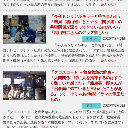
るはずのなかった歳の差の男女が静かに引かれ合い、人生で …
続きを読む
「今夜もシリアルキラーと待ち合わせ」
「磯貝（横山裕）とヒナタ（関水渚）の
共犯関係が深まってきているのがいい」
「縦山裕二さんのグッズ欲しい」
2026年8月6日
ドラマ
「今夜もシリアルキラーと待ち合わせ」（関
西テレビ／フジテレビ系）の第6話が5日に放送された。 本作は、警察の正義
よりも復讐（ふくしゅう）を優先し、秘密の共犯関係を結んだ一匹おおかみの
刑事・磯貝（横山裕）と第六感女子ヒナタ（関水渚）の物語 …
続きを読む
「クロスロード ～救命救急の約束～」
「人間関係、特に人を指導するのはすご
く難しいと感じた」「船越英一郎さんが
『刑事面に似ていると言われたことがあ
る』って、そりゃあ2時間ドラマの帝王だ
もの」
2026年8月6日
ドラマ
「クロスロード ～救命救急の約束～」（テレビ朝日系）の第5話が4日に放送
された。 本作は、救命救急医療の最前線でもがく、若き救命医・救急隊員・
警察官らの正義と成長を描く本格医療ドラマ。（※以下、ネタバレを含みます）
遥（今田美桜）や桐 …
続きを読む