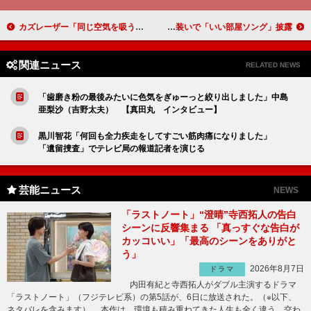
カズレーザー「同じ空気を吸うチャンスがなくなった…」 堀北真希の引退宣言に嘆き
桜井日奈子が歌って踊る！ 鈴木福くんと春の装いで「いい部屋ソング」披露
関連ニュース
RELATED NEWS
「歯磨き粉の最後みたいに色気をぎゅーっと絞り出しました」中島
亜梨沙（吉野太夫） 【真田丸 インタビュー】
黒川智花「何回も全力疾走をしてすごい筋肉痛になりました」
「遺留捜査」でテレビ局の報道記者を演じる
芸能ニュース
NEWS
「ラストノート」“澄晴”寺西拓人の告白
シーンに反響集まる 「真っすぐな告白が
カッコいい」「最高のシーンをありがと
う」
2026年8月7日
ドラマ
内田有紀と寺西拓人がダブル主演するドラマ
「ラストノート」（フジテレビ系）の第5話が、6日に放送された。（※以下、
ネタバレを含みます） 本作は、環境も積み重ねてきた人生も全く違う、交わ