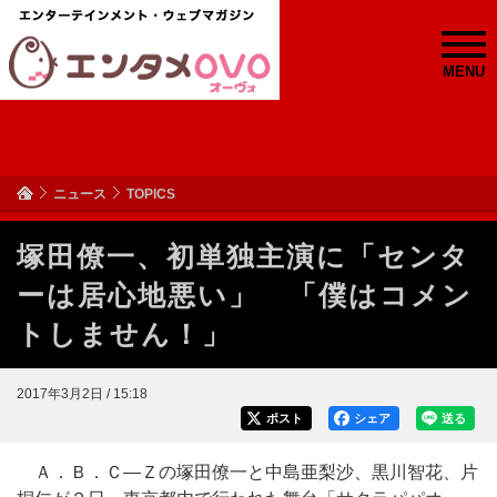
MENU
ニュース
TOPICS
塚田僚一、初単独主演に「センタ
ーは居心地悪い」 「僕はコメン
トしません！」
2017年3月2日 / 15:18
ポスト
シェア
送る
Ａ．Ｂ．Ｃ—Ｚの塚田僚一と中島亜梨沙、黒川智花、片