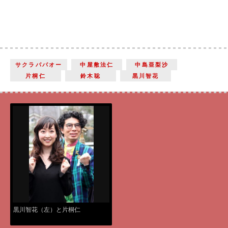
サクラパパオー
中屋敷法仁
中島亜梨沙
片桐仁
鈴木聡
黒川智花
黒川智花（左）と片桐仁