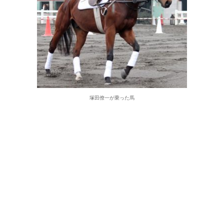
塚田僚一が乗った馬