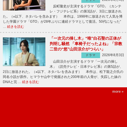
反町隆史が主演するドラマ「GTO」（カンテ
レ・フジテレビ系）の第3話が、3日に放送され
た。（※以下、ネタバレを含みます） 本作は、1998年に放送されて人気を博
した学園ドラマ「GTO」が28年ぶりに連続ドラマとして復活。50代になった“
…
続きを読む
「一次元の挿し木」“唯”白石聖の正体が
判明し騒然 「車椅子だったよね」「宗教
二世の“悠”山田涼介がつらい」
2026年8月3日
ドラマ
山田涼介が主演するドラマ「一次元の挿し
木」（読売テレビ・日本テレビ系）の第5話が、
2日に放送された。（※以下、ネタバレを含みます） 本作は、松下龍之介氏の
同名小説が原作。ヒマラヤ山中で発掘された200年前の人骨が、失踪した妹の
DNAと完 …
続きを読む
more »