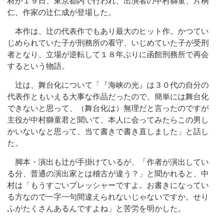
材が１９日、東京都内で行われ、出演者の中村獅童、片桐
仁、作家の辻仁成が登場した。
本作は、辻の代表作でもあり最大のヒット作。かつてい
じめられていた子が刑務所の看守、いじめていた子が受刑
者となり、立場が逆転して１８年ぶりに函館刑務所で再会
するという物語。
辻は、舞台化について「『海峡の光』は３０代の自分の
代表作ともいえる大事な作品だったので、簡単には舞台化
できないと思って、（舞台化は）無理だと言ったのですが
主役が中村獅童君と聞いて、本人に会ってみたらこの男し
かいないなと思って、当て書きで書き直しました」と話し
た。
脚本・演出も辻が手掛けているが、「作者が演出してい
る分、普通の演出家とは稽古が違う？」と聞かれると、中
村は「もうすごいプレッシャーですよ。お書きになってい
る方なので一字一句間違えられないじゃないですか。せり
ふがたくさんあるんですよね」と苦労を明かした。