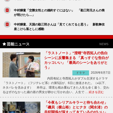
中村獅童「交際女性との婚約すぐにはない」 「勘三郎兄さんの喪
が明けたら…」
中村獅童、天国の勘三郎さんは「見てくれてると思う」 新歌舞伎
座こけら落としに感動
芸能ニュース
NEWS
「ラストノート」“澄晴”寺西拓人の告白
シーンに反響集まる 「真っすぐな告白が
カッコいい」「最高のシーンをありがと
う」
2026年8月7日
ドラマ
内田有紀と寺西拓人がダブル主演するドラマ
「ラストノート」（フジテレビ系）の第5話が、6日に放送された。（※以下、
ネタバレを含みます） 本作は、環境も積み重ねてきた人生も全く違う、交わ
るはずのなかった歳の差の男女が静かに引かれ合い、人生で …
続きを読む
「今夜もシリアルキラーと待ち合わせ」
「磯貝（横山裕）とヒナタ（関水渚）の
共犯関係が深まってきているのがいい」