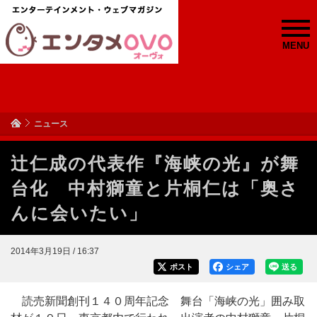
MENU
ニュース
辻仁成の代表作『海峡の光』が舞
台化 中村獅童と片桐仁は「奥さ
んに会いたい」
2014年3月19日 / 16:37
ポスト
シェア
送る
読売新聞創刊１４０周年記念 舞台「海峡の光」囲み取