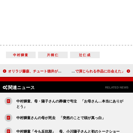
中村獅童
片桐仁
辻仁成
オリラジ藤森、チュート徳井が恋のライバルに 徳井「俺もみな実ちゃんを狙おうかな」
高橋克典、“静かな役”に大喜び 「心で演じられる作品に出会えた」
関連ニュース
RELATED NEWS
中村獅童、母・陽子さんの葬儀で号泣 「お母さん…本当にありが
とう」
中村獅童さんの母が死去 「突然のことで頭が真っ白」
中村獅童「今も反抗期」 母、小川陽子さんと初のトークショー