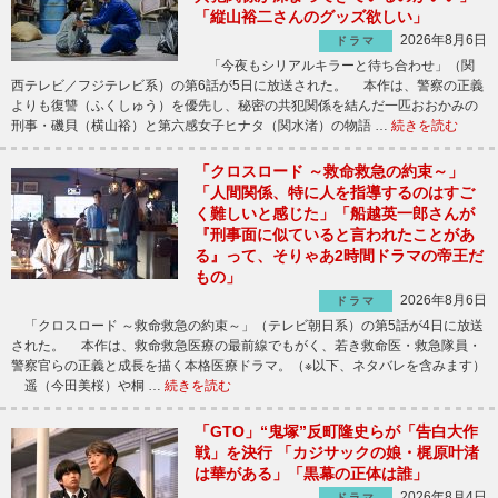
「縦山裕二さんのグッズ欲しい」
2026年8月6日
ドラマ
「今夜もシリアルキラーと待ち合わせ」（関
西テレビ／フジテレビ系）の第6話が5日に放送された。 本作は、警察の正義
よりも復讐（ふくしゅう）を優先し、秘密の共犯関係を結んだ一匹おおかみの
刑事・磯貝（横山裕）と第六感女子ヒナタ（関水渚）の物語 …
続きを読む
「クロスロード ～救命救急の約束～」
「人間関係、特に人を指導するのはすご
く難しいと感じた」「船越英一郎さんが
『刑事面に似ていると言われたことがあ
る』って、そりゃあ2時間ドラマの帝王だ
もの」
2026年8月6日
ドラマ
「クロスロード ～救命救急の約束～」（テレビ朝日系）の第5話が4日に放送
された。 本作は、救命救急医療の最前線でもがく、若き救命医・救急隊員・
警察官らの正義と成長を描く本格医療ドラマ。（※以下、ネタバレを含みます）
遥（今田美桜）や桐 …
続きを読む
「GTO」“鬼塚”反町隆史らが「告白大作
戦」を決行 「カジサックの娘・梶原叶渚
は華がある」「黒幕の正体は誰」
2026年8月4日
ドラマ