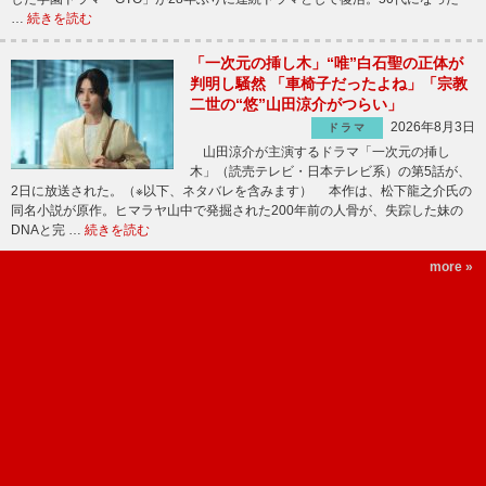
…
続きを読む
「一次元の挿し木」“唯”白石聖の正体が
判明し騒然 「車椅子だったよね」「宗教
二世の“悠”山田涼介がつらい」
2026年8月3日
ドラマ
山田涼介が主演するドラマ「一次元の挿し
木」（読売テレビ・日本テレビ系）の第5話が、
2日に放送された。（※以下、ネタバレを含みます） 本作は、松下龍之介氏の
同名小説が原作。ヒマラヤ山中で発掘された200年前の人骨が、失踪した妹の
DNAと完 …
続きを読む
more »