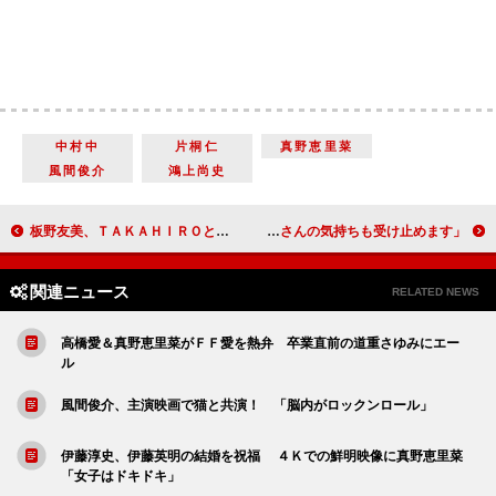
中村中
片桐仁
真野恵里菜
風間俊介
鴻上尚史
板野友美、ＴＡＫＡＨＩＲＯとの結婚報道をあらためて否定 「真実を伝えられてよかった」
渡辺直美、一般男性へ片思い 「高橋大輔さんの気持ちも受け止めます」
関連ニュース
RELATED NEWS
高橋愛＆真野恵里菜がＦＦ愛を熱弁 卒業直前の道重さゆみにエー
ル
風間俊介、主演映画で猫と共演！ 「脳内がロックンロール」
伊藤淳史、伊藤英明の結婚を祝福 ４Ｋでの鮮明映像に真野恵里菜
「女子はドキドキ」