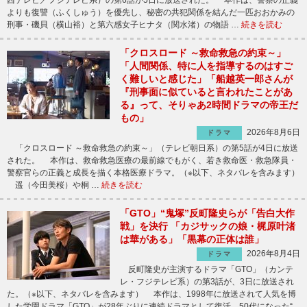
西テレビ／フジテレビ系）の第6話が5日に放送された。 本作は、警察の正義
よりも復讐（ふくしゅう）を優先し、秘密の共犯関係を結んだ一匹おおかみの
刑事・磯貝（横山裕）と第六感女子ヒナタ（関水渚）の物語 …
続きを読む
「クロスロード ～救命救急の約束～」
「人間関係、特に人を指導するのはすご
く難しいと感じた」「船越英一郎さんが
『刑事面に似ていると言われたことがあ
る』って、そりゃあ2時間ドラマの帝王だ
もの」
2026年8月6日
ドラマ
「クロスロード ～救命救急の約束～」（テレビ朝日系）の第5話が4日に放送
された。 本作は、救命救急医療の最前線でもがく、若き救命医・救急隊員・
警察官らの正義と成長を描く本格医療ドラマ。（※以下、ネタバレを含みます）
遥（今田美桜）や桐 …
続きを読む
「GTO」“鬼塚”反町隆史らが「告白大作
戦」を決行 「カジサックの娘・梶原叶渚
は華がある」「黒幕の正体は誰」
2026年8月4日
ドラマ
反町隆史が主演するドラマ「GTO」（カンテ
レ・フジテレビ系）の第3話が、3日に放送され
た。（※以下、ネタバレを含みます） 本作は、1998年に放送されて人気を博
した学園ドラマ「GTO」が28年ぶりに連続ドラマとして復活。50代になった“