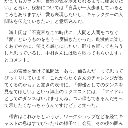
がとてもカラフル。自分の色を添えられるように頑張りた
い」と言い、役柄については「言葉が一人歩きしていると
ころもありますが、愛も表現したいし、キャラクターの人
間味を伝えていきたい」と意気込んだ。
鴻上氏は「不寛容なこの時代に、人間と人間をつなぐ
『愛』というものをもう一度描きたかった。刺激的に楽し
くあでやかに、笑える感じにしたい。踊りも踊ってもらう
しと思っているし、中村さんには歌を歌ってもらいます」
とコメント。
この言葉を受けて風間は「あっ、踊るんだ！って思って
びっくりしています。これからたくさんのチャレンジが出
てくるのかも」と驚きの表情に。「俳優としてのダンスを
見せてほしい」という鴻上のリクエストには、「アイドル
としてのダンスはいけませんね。つい僕もできるんだぞっ
て示したくなっちゃうんですけど」と笑った。
稽古はこれからというが、ワークショップなどを経てキ
ャストの息はすでぴったりの様子で、会見、その後の囲み