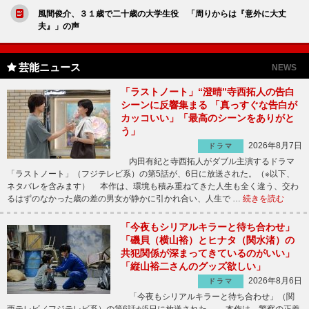
風間俊介、３１歳で二十歳の大学生役 「周りからは『意外に大丈
夫』」の声
芸能ニュース
NEWS
「ラストノート」“澄晴”寺西拓人の告白
シーンに反響集まる 「真っすぐな告白が
カッコいい」「最高のシーンをありがと
う」
2026年8月7日
ドラマ
内田有紀と寺西拓人がダブル主演するドラマ
「ラストノート」（フジテレビ系）の第5話が、6日に放送された。（※以下、
ネタバレを含みます） 本作は、環境も積み重ねてきた人生も全く違う、交わ
るはずのなかった歳の差の男女が静かに引かれ合い、人生で …
続きを読む
「今夜もシリアルキラーと待ち合わせ」
「磯貝（横山裕）とヒナタ（関水渚）の
共犯関係が深まってきているのがいい」
「縦山裕二さんのグッズ欲しい」
2026年8月6日
ドラマ
「今夜もシリアルキラーと待ち合わせ」（関