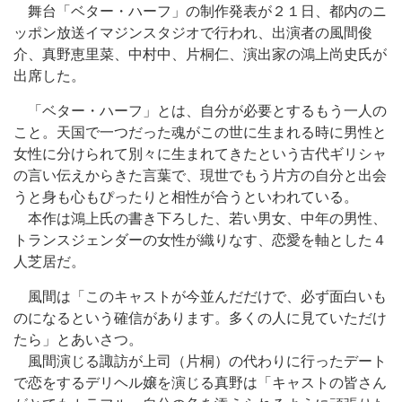
舞台「ベター・ハーフ」の制作発表が２１日、都内のニ
ッポン放送イマジンスタジオで行われ、出演者の風間俊
介、真野恵里菜、中村中、片桐仁、演出家の鴻上尚史氏が
出席した。
「ベター・ハーフ」とは、自分が必要とするもう一人の
こと。天国で一つだった魂がこの世に生まれる時に男性と
女性に分けられて別々に生まれてきたという古代ギリシャ
の言い伝えからきた言葉で、現世でもう片方の自分と出会
うと身も心もぴったりと相性が合うといわれている。
本作は鴻上氏の書き下ろした、若い男女、中年の男性、
トランスジェンダーの女性が織りなす、恋愛を軸とした４
人芝居だ。
風間は「このキャストが今並んだだけで、必ず面白いも
のになるという確信があります。多くの人に見ていただけ
たら」とあいさつ。
風間演じる諏訪が上司（片桐）の代わりに行ったデート
で恋をするデリヘル嬢を演じる真野は「キャストの皆さん