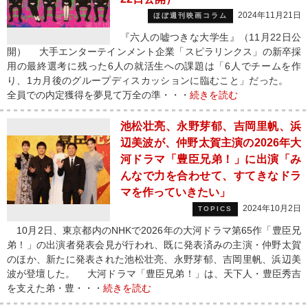
2024年11月21日
ほぼ週刊映画コラム
『六人の嘘つきな大学生』（11月22日公
開） 大手エンターテインメント企業「スピラリンクス」の新卒採
用の最終選考に残った6人の就活生への課題は「6人でチームを作
り、1カ月後のグループディスカッションに臨むこと」だった。
全員での内定獲得を夢見て万全の準・・・
続きを読む
池松壮亮、永野芽郁、吉岡里帆、浜
辺美波が、仲野太賀主演の2026年大
河ドラマ「豊臣兄弟！」に出演「み
んなで力を合わせて、すてきなドラ
マを作っていきたい」
2024年10月2日
TOPICS
10月2日、東京都内のNHKで2026年の大河ドラマ第65作「豊臣兄
弟！」の出演者発表会見が行われ、既に発表済みの主演・仲野太賀
のほか、新たに発表された池松壮亮、永野芽郁、吉岡里帆、浜辺美
波が登壇した。 大河ドラマ「豊臣兄弟！」は、天下人・豊臣秀吉
を支えた弟・豊・・・
続きを読む