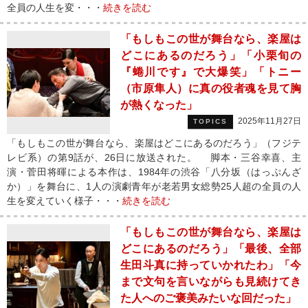
全員の人生を変・・・
続きを読む
「もしもこの世が舞台なら、楽屋は
どこにあるのだろう」「小栗旬の
『蜷川です』で大爆笑」「トニー
（市原隼人）に真の役者魂を見て胸
が熱くなった」
2025年11月27日
TOPICS
「もしもこの世が舞台なら、楽屋はどこにあるのだろう」（フジテ
レビ系）の第9話が、26日に放送された。 脚本・三谷幸喜、主
演・菅田将暉による本作は、1984年の渋谷「八分坂（はっぷんざ
か）」を舞台に、1人の演劇青年が老若男女総勢25人超の全員の人
生を変えていく様子・・・
続きを読む
「もしもこの世が舞台なら、楽屋は
どこにあるのだろう」「最後、全部
生田斗真に持っていかれたわ」「今
まで文句を言いながらも見続けてき
た人へのご褒美みたいな回だった」