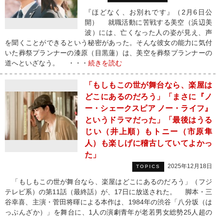
『ほどなく、お別れです』（2月6日公
開） 就職活動に苦戦する美空（浜辺美
波）には、亡くなった人の姿が見え、声
を聞くことができるという秘密があった。そんな彼女の能力に気付
いた葬祭プランナーの漆原（目黒蓮）は、美空を葬祭プランナーの
道へといざなう。 ・・・
続きを読む
「もしもこの世が舞台なら、楽屋は
どこにあるのだろう」「まさに『ノ
ー・シェークスピア ノー・ライフ』
というドラマだった」「最後はうる
じい（井上順）もトニー（市原隼
人）も楽しげに稽古していてよかっ
た」
2025年12月18日
TOPICS
「もしもこの世が舞台なら、楽屋はどこにあるのだろう」（フジ
テレビ系）の第11話（最終話）が、17日に放送された。 脚本・三
谷幸喜、主演・菅田将暉による本作は、1984年の渋谷「八分坂（は
っぷんざか）」を舞台に、1人の演劇青年が老若男女総勢25人超の