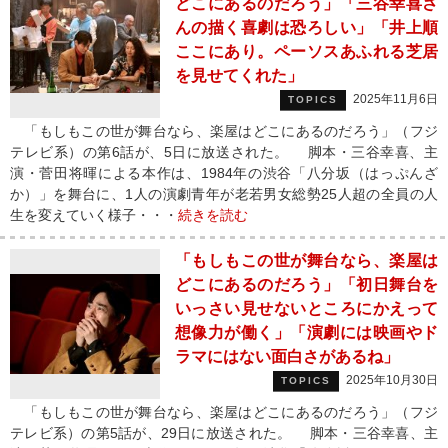
どこにあるのだろう」「三谷幸喜さ
んの描く喜劇は恐ろしい」「井上順
ここにあり。ペーソスあふれる芝居
を見せてくれた」
2025年11月6日
TOPICS
「もしもこの世が舞台なら、楽屋はどこにあるのだろう」（フジ
テレビ系）の第6話が、5日に放送された。 脚本・三谷幸喜、主
演・菅田将暉による本作は、1984年の渋谷「八分坂（はっぷんざ
か）」を舞台に、1人の演劇青年が老若男女総勢25人超の全員の人
生を変えていく様子・・・
続きを読む
「もしもこの世が舞台なら、楽屋は
どこにあるのだろう」「初日舞台を
いっさい見せないところにかえって
想像力が働く」「演劇には映画やド
ラマにはない面白さがあるね」
2025年10月30日
TOPICS
「もしもこの世が舞台なら、楽屋はどこにあるのだろう」（フジ
テレビ系）の第5話が、29日に放送された。 脚本・三谷幸喜、主