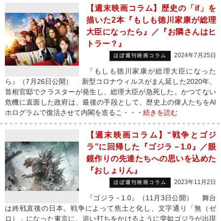
【週末映画コラム】歴史の「if」を
描いた2本『もしも徳川家康が総理
大臣になったら』／『お隣さんはヒ
トラー？』
2024年7月25日
ほぼ週刊映画コラム
『もしも徳川家康が総理大臣になった
ら』（7月26日公開） 新型コロナウィルスがまん延した2020年。
首相官邸でクラスターが発生し、総理大臣が急死した。かつてない
危機に直面した政府は、最後の手段として、歴史上の偉人たちをAI
ホログラムで復活させて内閣を造るこ・・・
続きを読む
【週末映画コラム】“戦争とゴジ
ラ”に回帰した『ゴジラ－1.0』／眼
鏡作りの先達たちへの思いを込めた
『おしょりん』
2023年11月2日
ほぼ週刊映画コラム
『ゴジラ－1.0』（11月3日公開） 舞台
は終戦直後の日本。戦争によって焦土と化し、文字通り「無（ゼ
ロ）」になった東京に、追い打ちをかけるように突如ゴジラが出現