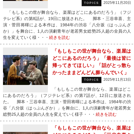
2025年11月20日
TOPICS
「もしもこの世が舞台なら、楽屋はどこにあるのだろう」（フジ
テレビ系）の第8話が、19日に放送された。 脚本・三谷幸喜、主
演・菅田将暉による本作は、1984年の渋谷「八分坂（はっぷんざ
か）」を舞台に、1人の演劇青年が老若男女総勢25人超の全員の人
生を変えていく様・・・
続きを読む
「もしもこの世が舞台なら、楽屋は
どこにあるのだろう」「最後は皆に
帰ってきてほしい」「話がとっ散ら
かったままどんどん膨らんでいく」
2025年11月13日
TOPICS
「もしもこの世が舞台なら、楽屋はどこ
にあるのだろう」（フジテレビ系）の第7話が、12日に放送され
た。 脚本・三谷幸喜、主演・菅田将暉による本作は、1984年の渋
谷「八分坂（はっぷんざか）」を舞台に、1人の演劇青年が老若男女
総勢25人超の全員の人生を変えていく様子・・・
続きを読む
「もしもこの世が舞台なら、楽屋は