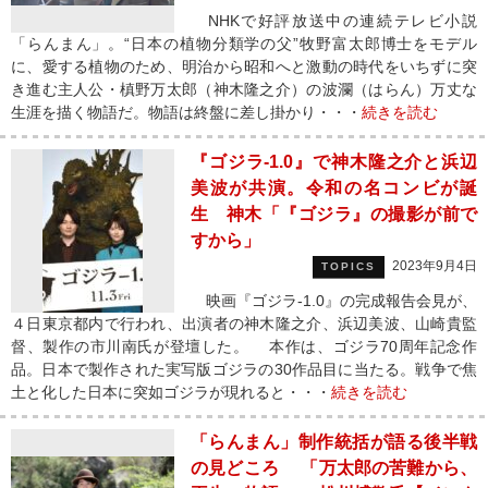
NHKで好評放送中の連続テレビ小説
「らんまん」。“日本の植物分類学の父”牧野富太郎博士をモデル
に、愛する植物のため、明治から昭和へと激動の時代をいちずに突
き進む主人公・槙野万太郎（神木隆之介）の波瀾（はらん）万丈な
生涯を描く物語だ。物語は終盤に差し掛かり・・・
続きを読む
『ゴジラ-1.0』で神木隆之介と浜辺
美波が共演。令和の名コンビが誕
生 神木「『ゴジラ』の撮影が前で
すから」
2023年9月4日
TOPICS
映画『ゴジラ-1.0』の完成報告会見が、
４日東京都内で行われ、出演者の神木隆之介、浜辺美波、山崎貴監
督、製作の市川南氏が登壇した。 本作は、ゴジラ70周年記念作
品。日本で製作された実写版ゴジラの30作品目に当たる。戦争で焦
土と化した日本に突如ゴジラが現れると・・・
続きを読む
「らんまん」制作統括が語る後半戦
の見どころ 「万太郎の苦難から、