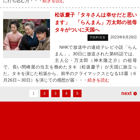
に打ち込む万・・・
続きを読む
松坂慶子「タキさんは幸せだと思い
ます」 「らんまん」万太郎の祖母
タキがついに天国へ
2023年6月29日
TOPICS
NHKで放送中の連続テレビ小説「らん
まん」。30日に放送された第65話では、
主人公・万太郎（神木隆之介）の祖母
で、長い間峰屋の当主を務めたタキ（松坂慶子）が天国に旅立っ
た。タキを演じた松坂から、前半のクライマックスとなる13週（６
月26日～30日）を演じての感想が届・・・
続きを読む
next
1
2
3
4
5