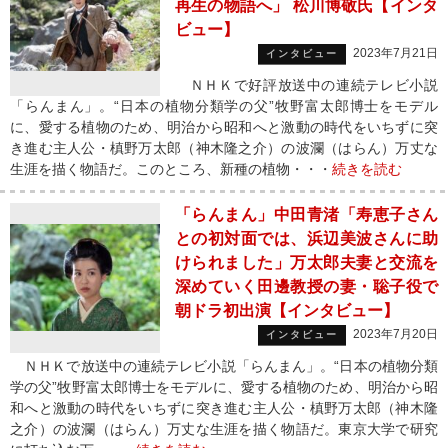
再生の物語へ」 松川博敬氏【インタ
ビュー】
2023年7月21日
インタビュー
ＮＨＫで好評放送中の連続テレビ小説
「らんまん」。“日本の植物分類学の父”牧野富太郎博士をモデル
に、愛する植物のため、明治から昭和へと激動の時代をいちずに突
き進む主人公・槙野万太郎（神木隆之介）の波瀾（はらん）万丈な
生涯を描く物語だ。このところ、新種の植物・・・
続きを読む
「らんまん」中田青渚「寿恵子さん
との初対面では、浜辺美波さんに助
けられました」万太郎夫妻と交流を
深めていく田邊教授の妻・聡子役で
朝ドラ初出演【インタビュー】
2023年7月20日
インタビュー
ＮＨＫで放送中の連続テレビ小説「らんまん」。“日本の植物分類
学の父”牧野富太郎博士をモデルに、愛する植物のため、明治から昭
和へと激動の時代をいちずに突き進む主人公・槙野万太郎（神木隆
之介）の波瀾（はらん）万丈な生涯を描く物語だ。東京大学で研究