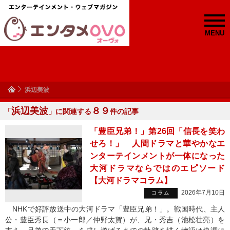
MENU
浜辺美波
浜辺美波
８９
「
」に関連する
件の記事
「豊臣兄弟！」第26回「信長を笑わ
せろ！」 人間ドラマと華やかなエ
ンターテインメントが一体になった
大河ドラマならではのエピソード
【大河ドラマコラム】
2026年7月10日
コラム
NHKで好評放送中の大河ドラマ「豊臣兄弟！」。戦国時代、主人
公・豊臣秀長（＝小一郎／仲野太賀）が、兄・秀吉（池松壮亮）を