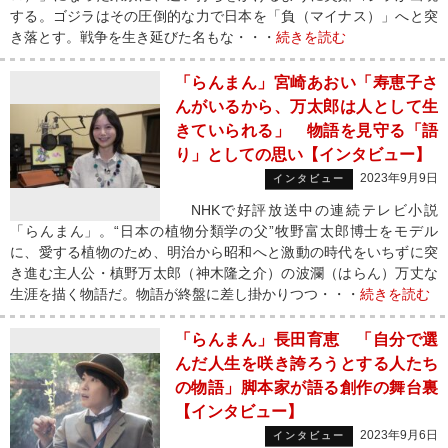
する。ゴジラはその圧倒的な力で日本を「負（マイナス）」へと突
き落とす。戦争を生き延びた名もな・・・
続きを読む
「らんまん」宮崎あおい「寿恵子さ
んがいるから、万太郎は人として生
きていられる」 物語を見守る「語
り」としての思い【インタビュー】
2023年9月9日
インタビュー
NHKで好評放送中の連続テレビ小説
「らんまん」。“日本の植物分類学の父”牧野富太郎博士をモデル
に、愛する植物のため、明治から昭和へと激動の時代をいちずに突
き進む主人公・槙野万太郎（神木隆之介）の波瀾（はらん）万丈な
生涯を描く物語だ。物語が終盤に差し掛かりつつ・・・
続きを読む
「らんまん」長田育恵 「自分で選
んだ人生を咲き誇ろうとする人たち
の物語」脚本家が語る創作の舞台裏
【インタビュー】
2023年9月6日
インタビュー