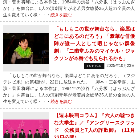
演・菅田将暉による本作は、1984年の渋谷「八分坂（はっぷんざ
か）」を舞台に、1人の演劇青年が老若男女総勢25人超の全員の人
生を変えていく様・・・
続きを読む
「もしもこの世が舞台なら、楽屋は
どこにあるのだろう」「豪華な俳優
陣が誰一人として暇じゃない群像
劇」「二階堂ふみのマイケル・ジャ
クソンが本番でも見られるかも」
2025年10月23日
TOPICS
「もしもこの世が舞台なら、楽屋はどこにあるのだろう」（フジ
テレビ系）の第4話が、22日に放送された。 脚本・三谷幸喜、主
演・菅田将暉による本作は、1984年の渋谷「八分坂（はっぷんざ
か）」を舞台に、1人の演劇青年が老若男女総勢25人超の全員の人
生を変えていく様・・・
続きを読む
【週末映画コラム】『六人の嘘つき
な大学生』／『アングリースクワッ
ド 公務員と7人の詐欺師』（11月
22日公開）