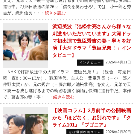
支え、兄弟で天下統一を成し遂げるまでの軌跡を描く物語は快調に
進行中。7月5日放送の第26回「信長を笑わせろ!」では、小一郎と秀
吉が、織田信長・・・
続きを読む
浜辺美波「池松壮亮さんから様々な
刺激をいただいています」大河ドラ
マ初出演で豊臣秀吉の妻・寧々を好
演【大河ドラマ「豊臣兄弟！」イン
タビュー】
2026年4月11日
インタビュー
NHKで好評放送中の大河ドラマ「豊臣兄弟！」（総合 毎週日
曜 夜8：00～ほか）。戦国時代、主人公・豊臣秀長（＝小一郎／
仲野太賀）が、兄の秀吉（＝藤吉郎／池松壮亮）を支え、兄弟で天
下統一を成し遂げるまでの軌跡を描く物語は快調に進行中だ。本作
で、藤吉郎の妻・寧・・・
続きを読む
【映画コラム】2月前半の公開映画
から『ほどなく、お別れです』『ク
ライム101』『ブゴニア』
2026年2月20日
ほぼ週刊映画コラム