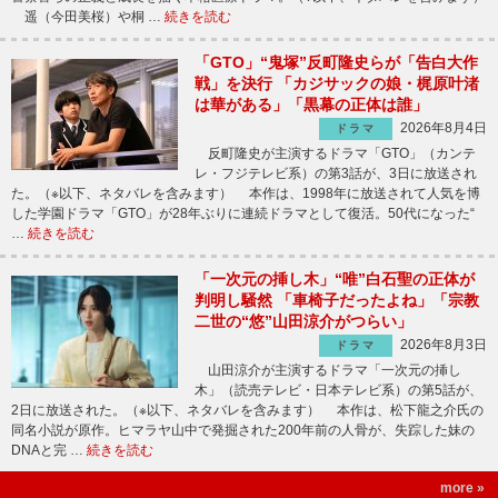
遥（今田美桜）や桐 …
続きを読む
「GTO」“鬼塚”反町隆史らが「告白大作
戦」を決行 「カジサックの娘・梶原叶渚
は華がある」「黒幕の正体は誰」
2026年8月4日
ドラマ
反町隆史が主演するドラマ「GTO」（カンテ
レ・フジテレビ系）の第3話が、3日に放送され
た。（※以下、ネタバレを含みます） 本作は、1998年に放送されて人気を博
した学園ドラマ「GTO」が28年ぶりに連続ドラマとして復活。50代になった“
…
続きを読む
「一次元の挿し木」“唯”白石聖の正体が
判明し騒然 「車椅子だったよね」「宗教
二世の“悠”山田涼介がつらい」
2026年8月3日
ドラマ
山田涼介が主演するドラマ「一次元の挿し
木」（読売テレビ・日本テレビ系）の第5話が、
2日に放送された。（※以下、ネタバレを含みます） 本作は、松下龍之介氏の
同名小説が原作。ヒマラヤ山中で発掘された200年前の人骨が、失踪した妹の
DNAと完 …
続きを読む
more »