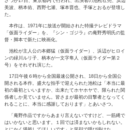
さつが17日、東京都内で行われ、出演者の池松壮亮、浜辺
美波、柄本佑、西野七瀬、塚本晋也、手塚とおるが登壇し
た。
本作は、1971年に放送が開始された特撮テレビドラマ
「仮面ライダー」を、『シン・ゴジラ』の庵野秀明氏の監
督・脚本で新たに映画化。
池松が主人公の本郷猛（仮面ライダー）、浜辺がヒロイ
ンの緑川ルリ子、柄本が一文字隼人（仮面ライダー第２
号）をそれぞれ演じた。
17日午後６時から全国最速公開され、18日から全国公
開される本作。盛大な拍手で迎えられた池松は「本当に最
初の最初といいますか、出来たてホヤホヤで、限られた関
係者しか見ていません。皆さまが最初の目撃者となってく
れることに、本当に感謝しております」とあいさつ。
「庵野作品ですからあまり言えないですけど、一筋縄で
はいかないと思います。１回では済まないかもしれない。
とにかく堪能してほしいです」と笑顔で呼び掛けた。