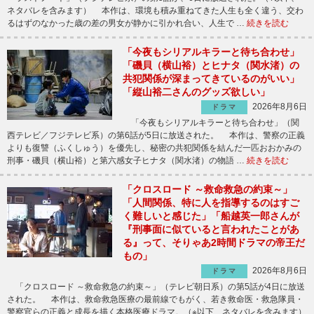
ネタバレを含みます） 本作は、環境も積み重ねてきた人生も全く違う、交わ
るはずのなかった歳の差の男女が静かに引かれ合い、人生で …
続きを読む
「今夜もシリアルキラーと待ち合わせ」
「磯貝（横山裕）とヒナタ（関水渚）の
共犯関係が深まってきているのがいい」
「縦山裕二さんのグッズ欲しい」
2026年8月6日
ドラマ
「今夜もシリアルキラーと待ち合わせ」（関
西テレビ／フジテレビ系）の第6話が5日に放送された。 本作は、警察の正義
よりも復讐（ふくしゅう）を優先し、秘密の共犯関係を結んだ一匹おおかみの
刑事・磯貝（横山裕）と第六感女子ヒナタ（関水渚）の物語 …
続きを読む
「クロスロード ～救命救急の約束～」
「人間関係、特に人を指導するのはすご
く難しいと感じた」「船越英一郎さんが
『刑事面に似ていると言われたことがあ
る』って、そりゃあ2時間ドラマの帝王だ
もの」
2026年8月6日
ドラマ
「クロスロード ～救命救急の約束～」（テレビ朝日系）の第5話が4日に放送
された。 本作は、救命救急医療の最前線でもがく、若き救命医・救急隊員・
警察官らの正義と成長を描く本格医療ドラマ。（※以下、ネタバレを含みます）