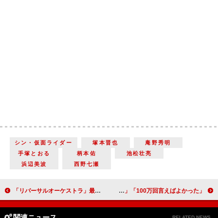
シン・仮面ライダー
塚本晋也
庵野秀明
手塚とおる
柄本佑
池松壮亮
浜辺美波
西野七瀬
「リバーサルオーケストラ」最終回 “初音”門脇麦と“朝陽”田中圭のラストの姿に視聴者歓喜 「少し笑い声で『考えておきます』が大好き過ぎる」
「100万回言えばよかった」最終回、再び現れた“直木”佐藤健 “悠依”井上真央への「愛してる」の言葉に「涙が止まらない」
関連ニュース
RELATED NEWS