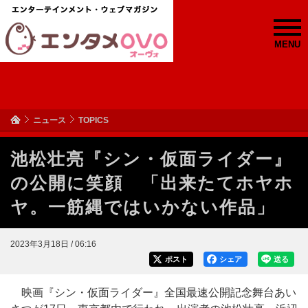
MENU
ニュース
TOPICS
池松壮亮『シン・仮面ライダー』
の公開に笑顔 「出来たてホヤホ
ヤ。一筋縄ではいかない作品」
2023年3月18日 / 06:16
ポスト
シェア
送る
映画『シン・仮面ライダー』全国最速公開記念舞台あい