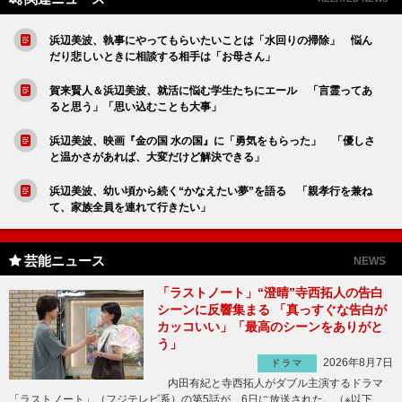
浜辺美波、執事にやってもらいたいことは「水回りの掃除」 悩ん
だり悲しいときに相談する相手は「お母さん」
賀来賢人＆浜辺美波、就活に悩む学生たちにエール 「言霊ってあ
ると思う」「思い込むことも大事」
浜辺美波、映画『金の国 水の国』に「勇気をもらった」 「優しさ
と温かさがあれば、大変だけど解決できる」
浜辺美波、幼い頃から続く“かなえたい夢”を語る 「親孝行を兼ね
て、家族全員を連れて行きたい」
芸能ニュース
NEWS
「ラストノート」“澄晴”寺西拓人の告白
シーンに反響集まる 「真っすぐな告白が
カッコいい」「最高のシーンをありがと
う」
2026年8月7日
ドラマ
内田有紀と寺西拓人がダブル主演するドラマ
「ラストノート」（フジテレビ系）の第5話が、6日に放送された。（※以下、