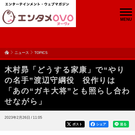
MENU
ニュース
TOPICS
木村昴「どうする家康」で“やり
の名手”渡辺守綱役 役作りは
「あの“ガキ大将”とも照らし合わ
せながら」
2023年2月26日 / 11:05
ポスト
シェア
送る