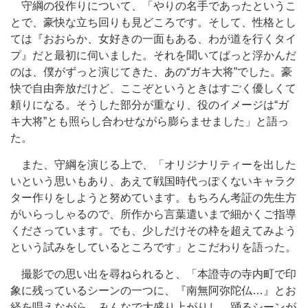
守綱の役作りについて、「やりの名手であったというこ
とで、豪快な立ち回りも見どころです。そして、性格とし
ては『おおらか、女好きの一面もある、わが道を行くタイ
プ』だと最初に伺いました。それを聞いてぱっと浮かんだ
のは、僕がずっと演じてきた、あの“ガキ大将”でした。豪
快で自由奔放だけど、ここぞというときはすごく優しくて
頼りになる。そうした部分が重なり、役のイメージは“ガ
キ大将”とも照らし合わせながら膨らませました」と語っ
た。
また、守綱を演じる上で、「オリジナリティーを出した
いという思いもあり、あえて戦国時代っぽくないキャラク
ター作りをしようと努めています。もちろん考証の先生方
がいらっしゃるので、所作から言葉遣いまで細かくご指導
くださっています。でも、少しだけその枠を超えてみよう
という試みをしているところです」とこだわりを語った。
撮影での思い出を尋ねられると、「本證寺の寺内町で印
象に残っているシーンの一つに、『南無阿弥陀仏…』とお
経を唱えながら、みんなで大盛り上がりし、踊るシーンが