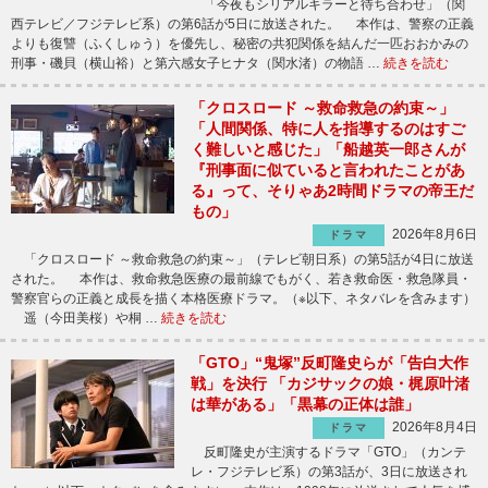
「今夜もシリアルキラーと待ち合わせ」（関
西テレビ／フジテレビ系）の第6話が5日に放送された。 本作は、警察の正義
よりも復讐（ふくしゅう）を優先し、秘密の共犯関係を結んだ一匹おおかみの
刑事・磯貝（横山裕）と第六感女子ヒナタ（関水渚）の物語 …
続きを読む
「クロスロード ～救命救急の約束～」
「人間関係、特に人を指導するのはすご
く難しいと感じた」「船越英一郎さんが
『刑事面に似ていると言われたことがあ
る』って、そりゃあ2時間ドラマの帝王だ
もの」
2026年8月6日
ドラマ
「クロスロード ～救命救急の約束～」（テレビ朝日系）の第5話が4日に放送
された。 本作は、救命救急医療の最前線でもがく、若き救命医・救急隊員・
警察官らの正義と成長を描く本格医療ドラマ。（※以下、ネタバレを含みます）
遥（今田美桜）や桐 …
続きを読む
「GTO」“鬼塚”反町隆史らが「告白大作
戦」を決行 「カジサックの娘・梶原叶渚
は華がある」「黒幕の正体は誰」
2026年8月4日
ドラマ
反町隆史が主演するドラマ「GTO」（カンテ
レ・フジテレビ系）の第3話が、3日に放送され