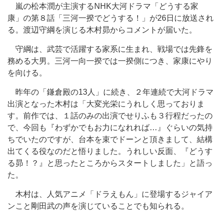
嵐の松本潤が主演するNHK大河ドラマ「どうする家
康」の第８話「三河一揆でどうする！」が26日に放送され
る。渡辺守綱を演じる木村昴からコメントが届いた。
守綱は、武芸で活躍する家系に生まれ、戦場では先鋒を
務める大男。三河一向一揆では一揆側につき、家康にやり
を向ける。
昨年の「鎌倉殿の13人」に続き、２年連続で大河ドラマ
出演となった木村は「大変光栄にうれしく思っておりま
す。前作では、１話のみの出演でせりふも３行程だったの
で、今回も『わずかでもお力になれれば…』ぐらいの気持
ちでいたのですが、台本を束でドーンと頂きまして、結構
出てくる役なのだと悟りました。うれしい反面、『どうす
る昴！？』と思ったところからスタートしました」と語っ
た。
木村は、人気アニメ「ドラえもん」に登場するジャイア
ンこと剛田武の声を演じていることでも知られる。