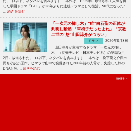
た。（※以下、ネタバレを含みます） 本作は、1998年に放送されて人気を博
した学園ドラマ「GTO」が28年ぶりに連続ドラマとして復活。50代になった“
…
続きを読む
「一次元の挿し木」“唯”白石聖の正体が
判明し騒然 「車椅子だったよね」「宗教
二世の“悠”山田涼介がつらい」
2026年8月3日
ドラマ
山田涼介が主演するドラマ「一次元の挿し
木」（読売テレビ・日本テレビ系）の第5話が、
2日に放送された。（※以下、ネタバレを含みます） 本作は、松下龍之介氏の
同名小説が原作。ヒマラヤ山中で発掘された200年前の人骨が、失踪した妹の
DNAと完 …
続きを読む
more »