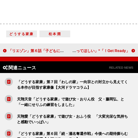
どうする家康
松本潤
「リエゾン」第６話「子どもにも見せたい」と反響 読み書きが苦手なSLDの子の問題に「すごく勉強になる」
「Get Ready！」“エース”妻夫木聡の壮絶な過去が明らかに 「エースには幸せになってほしい」
関連ニュース
RELATED NEWS
「どうする家康」第７回「わしの家」一向宗との対立から見えてく
る本作が目指す家康像【大河ドラマコラム】
天翔天音「どうする家康」で遊び女・おりん役 父・藤岡弘、と
「一緒にせりふの練習をしました」
天翔愛「どうする家康」で遊び女・おふう役 「大変光栄な気持ち
と感動でいっぱい」
「どうする家康」第６回「続・瀬名奪還作戦」今後への期待膨らむ