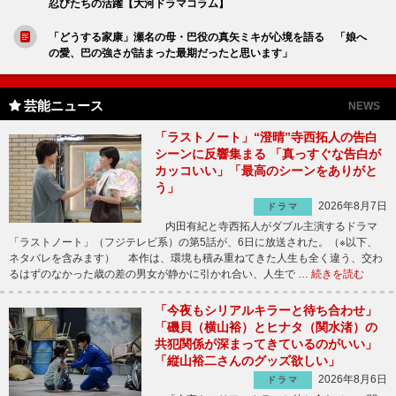
忍びたちの活躍【大河ドラマコラム】
「どうする家康」瀬名の母・巴役の真矢ミキが心境を語る 「娘へ
の愛、巴の強さが詰まった最期だったと思います」
芸能ニュース
NEWS
「ラストノート」“澄晴”寺西拓人の告白
シーンに反響集まる 「真っすぐな告白が
カッコいい」「最高のシーンをありがと
う」
2026年8月7日
ドラマ
内田有紀と寺西拓人がダブル主演するドラマ
「ラストノート」（フジテレビ系）の第5話が、6日に放送された。（※以下、
ネタバレを含みます） 本作は、環境も積み重ねてきた人生も全く違う、交わ
るはずのなかった歳の差の男女が静かに引かれ合い、人生で …
続きを読む
「今夜もシリアルキラーと待ち合わせ」
「磯貝（横山裕）とヒナタ（関水渚）の
共犯関係が深まってきているのがいい」
「縦山裕二さんのグッズ欲しい」
2026年8月6日
ドラマ