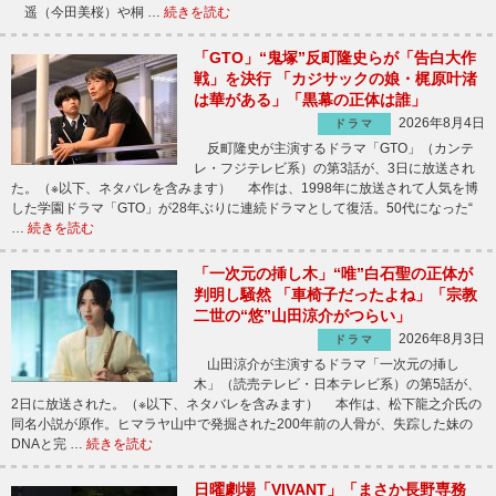
遥（今田美桜）や桐 …
続きを読む
「GTO」“鬼塚”反町隆史らが「告白大作
戦」を決行 「カジサックの娘・梶原叶渚
は華がある」「黒幕の正体は誰」
2026年8月4日
ドラマ
反町隆史が主演するドラマ「GTO」（カンテ
レ・フジテレビ系）の第3話が、3日に放送され
た。（※以下、ネタバレを含みます） 本作は、1998年に放送されて人気を博
した学園ドラマ「GTO」が28年ぶりに連続ドラマとして復活。50代になった“
…
続きを読む
「一次元の挿し木」“唯”白石聖の正体が
判明し騒然 「車椅子だったよね」「宗教
二世の“悠”山田涼介がつらい」
2026年8月3日
ドラマ
山田涼介が主演するドラマ「一次元の挿し
木」（読売テレビ・日本テレビ系）の第5話が、
2日に放送された。（※以下、ネタバレを含みます） 本作は、松下龍之介氏の
同名小説が原作。ヒマラヤ山中で発掘された200年前の人骨が、失踪した妹の
DNAと完 …
続きを読む
日曜劇場「VIVANT」「まさか長野専務