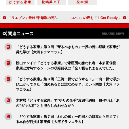
どうする家康
松嶋菜々子
松本潤
「リエゾン」最終回“母親の死”を伝える父と子の姿に涙 「遊園地のベンチで３人で泣くシーンは号泣した」
「Get Ready！」最終話、闇医者チームと警察との攻防が激化 “運び屋”鈴木亮平の再登場に「謎が多くてカッコいい」の声も
関連ニュース
RELATED NEWS
「どうする家康」第９回「守るべきもの」一揆の苦い経験で家康が
得た学び【大河ドラマコラム】
松山ケンイチ「どうする家康」で家臣団の嫌われ者・本多正信役
家康と対峙するシーンの収録前夜は「全く寝られませんでした」
「どうする家康」第８回「三河一揆でどうする！」一向一揆で浮か
び上がってきた「国のあるじは誰なのか？」という問題【大河ドラ
マコラム】
木村昴「どうする家康」で“やりの名手”渡辺守綱役 役作りは「あ
の“ガキ大将”とも照らし合わせながら」
「どうする家康」第７回「わしの家」一向宗との対立から見えてく
る本作が目指す家康像【大河ドラマコラム】