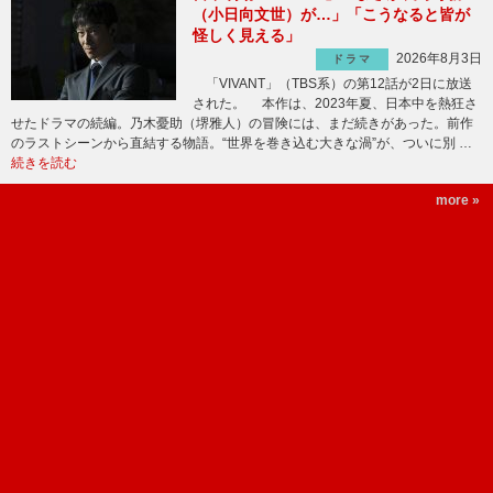
（小日向文世）が…」「こうなると皆が
怪しく見える」
2026年8月3日
ドラマ
「VIVANT」（TBS系）の第12話が2日に放送
された。 本作は、2023年夏、日本中を熱狂さ
せたドラマの続編。乃木憂助（堺雅人）の冒険には、まだ続きがあった。前作
のラストシーンから直結する物語。“世界を巻き込む大きな渦”が、ついに別 …
続きを読む
more »