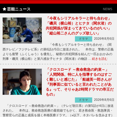
芸能ニュース
NEWS
「今夜もシリアルキラーと待ち合わせ」
「磯貝（横山裕）とヒナタ（関水渚）の
共犯関係が深まってきているのがいい」
「縦山裕二さんのグッズ欲しい」
2026年8月6日
ドラマ
「今夜もシリアルキラーと待ち合わせ」（関
西テレビ／フジテレビ系）の第6話が5日に放送された。 本作は、警察の正義
よりも復讐（ふくしゅう）を優先し、秘密の共犯関係を結んだ一匹おおかみの
刑事・磯貝（横山裕）と第六感女子ヒナタ（関水渚）の物語 …
続きを読む
「クロスロード ～救命救急の約束～」
「人間関係、特に人を指導するのはすご
く難しいと感じた」「船越英一郎さんが
『刑事面に似ていると言われたことがあ
る』って、そりゃあ2時間ドラマの帝王だ
もの」
2026年8月6日
ドラマ
「クロスロード ～救命救急の約束～」（テレビ朝日系）の第5話が4日に放送
された。 本作は、救命救急医療の最前線でもがく、若き救命医・救急隊員・
警察官らの正義と成長を描く本格医療ドラマ。（※以下、ネタバレを含みます）