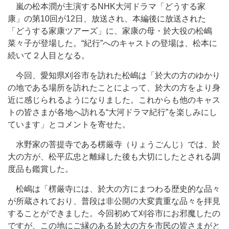
嵐の松本潤が主演するNHK大河ドラマ「どうする家
康」の第10回が12日、放送され、本編後に放送された
「どうする家康ツアーズ」に、家康の母・於大役の松嶋
菜々子が登場した。“紀行”へのキャストの登場は、松本に
続いて２人目となる。
今回、愛知県刈谷市を訪れた松嶋は「於大の方のゆかり
の地である場所を訪れたことによって、於大の方をより身
近に感じられるようになりました。これからも他のキャス
トの皆さまが各地へ訪れる“大河ドラマ紀行”を楽しみにし
ています」とコメントを寄せた。
水野家の菩提寺である楞厳寺（りょうごんじ）では、於
大の方が、松平広忠と離縁した後も大切にしたとされる調
度品も鑑賞した。
松嶋は「楞厳寺には、於大の方にまつわる歴史的な品々
が所蔵されており、普段は非公開の大変貴重な品々を拝見
することができました。今回初めて刈谷市にお邪魔したの
ですが、この地にご縁のある於大の方を市民の皆さまがと