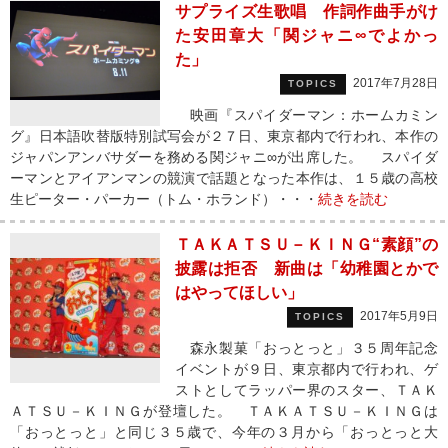
サプライズ生歌唱 作詞作曲手がけ
た安田章大「関ジャニ∞でよかっ
た」
2017年7月28日
TOPICS
映画『スパイダーマン：ホームカミン
グ』日本語吹替版特別試写会が２７日、東京都内で行われ、本作の
ジャパンアンバサダーを務める関ジャニ∞が出席した。 スパイダ
ーマンとアイアンマンの競演で話題となった本作は、１５歳の高校
生ピーター・パーカー（トム・ホランド）・・・
続きを読む
ＴＡＫＡＴＳＵ－ＫＩＮＧ“素顔”の
披露は拒否 新曲は「幼稚園とかで
はやってほしい」
2017年5月9日
TOPICS
森永製菓「おっとっと」３５周年記念
イベントが９日、東京都内で行われ、ゲ
ストとしてラッパー界のスター、ＴＡＫ
ＡＴＳＵ－ＫＩＮＧが登壇した。 ＴＡＫＡＴＳＵ－ＫＩＮＧは
「おっとっと」と同じ３５歳で、今年の３月から「おっとっと大