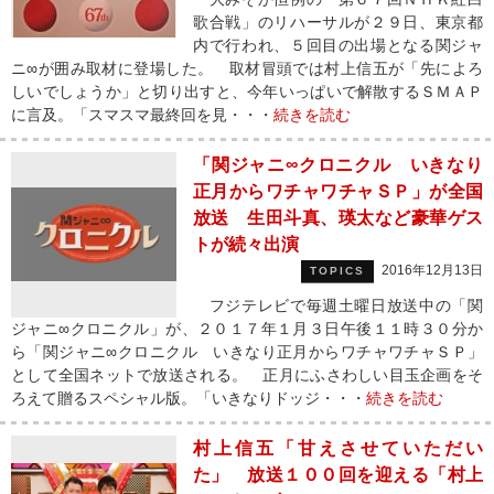
歌合戦」のリハーサルが２９日、東京都
内で行われ、５回目の出場となる関ジャ
ニ∞が囲み取材に登場した。 取材冒頭では村上信五が「先によろ
しいでしょうか」と切り出すと、今年いっぱいで解散するＳＭＡＰ
に言及。「スマスマ最終回を見・・・
続きを読む
「関ジャニ∞クロニクル いきなり
正月からワチャワチャＳＰ」が全国
放送 生田斗真、瑛太など豪華ゲス
トが続々出演
2016年12月13日
TOPICS
フジテレビで毎週土曜日放送中の「関
ジャニ∞クロニクル」が、２０１７年１月３日午後１１時３０分か
ら「関ジャニ∞クロニクル いきなり正月からワチャワチャＳＰ」
として全国ネットで放送される。 正月にふさわしい目玉企画をそ
ろえて贈るスペシャル版。「いきなりドッジ・・・
続きを読む
村上信五「甘えさせていただい
た」 放送１００回を迎える「村上