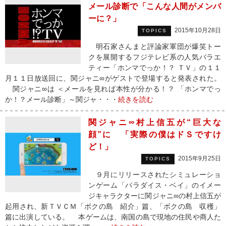
メール診断で「こんな人間がメンバ
ーに？」
2015年10月28日
TOPICS
明石家さんまと評論家軍団が爆笑トー
クを展開するフジテレビ系の人気バラエ
ティー「ホンマでっか！？ ＴＶ」の１１
月１１日放送回に、関ジャニ∞がゲストで登場すると発表された。
関ジャニ∞は ＜メールを見れば本性が分かる！？ 「ホンマでっ
か！？メール診断」～関ジャ・・・
続きを読む
関ジャニ∞村上信五が“巨大な
顔”に 「実際の僕はドＳですけ
ど！」
2015年9月25日
TOPICS
９月にリリースされたシミュレーショ
ンゲーム「パラダイス・ベイ」のイメー
ジキャラクターに関ジャニ∞の村上信五が
起用され、新ＴＶＣＭ「ボクの島 紹介」篇、「ボクの島 収穫」
篇に出演している。 本ゲームは、南国の島で現地の住民や商人た