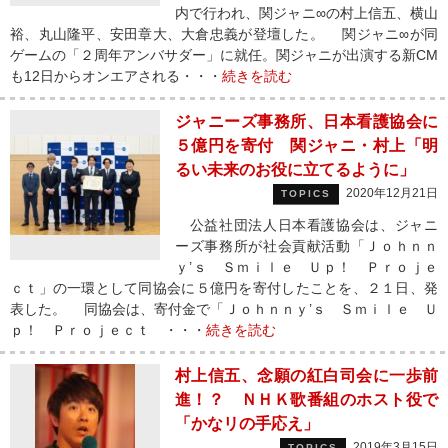
内で行われ、関ジャニ∞の村上信五、横山
裕、丸山隆平、安田章大、大倉忠義が登壇した。 関ジャニ∞が同
ゲームの「２周年アンバサダー」に就任。関ジャニが出演する新CM
も12日からオンエアされる・・・
続きを読む
ジャニーズ事務所、日本看護協会に
５億円を寄付 関ジャニ・村上「明
るい未来のお役に立てるように」
2020年12月21日
TOPICS
公益社団法人日本看護協会は、ジャニ
ーズ事務所が社会貢献活動「Ｊｏｈｎｎ
ｙ’ｓ Ｓｍｉｌｅ Ｕｐ！ Ｐｒｏｊｅ
ｃｔ」の一環として同協会に５億円を寄付したことを、２１日、発
表した。 同協会は、寄付金で「Ｊｏｈｎｎｙ’ｓ Ｓｍｉｌｅ Ｕ
ｐ！ Ｐｒｏｊｅｃｔ ・・・
続きを読む
村上信五、念願の紅白司会に一歩前
進！？ ＮＨＫ歌番組のホスト役で
「かなリの手応え」
2019年3月15日
TOPICS