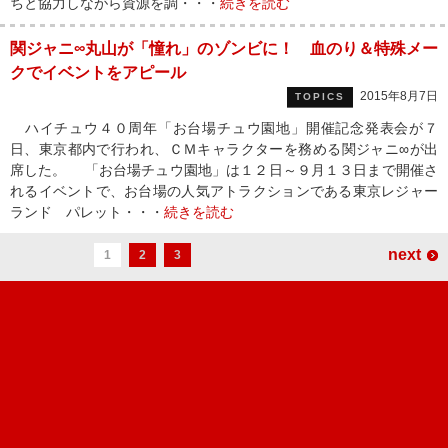
ちと協力しながら資源を調・・・
続きを読む
関ジャニ∞丸山が「憧れ」のゾンビに！ 血のり＆特殊メー
クでイベントをアピール
2015年8月7日
TOPICS
ハイチュウ４０周年「お台場チュウ園地」開催記念発表会が７
日、東京都内で行われ、ＣＭキャラクターを務める関ジャニ∞が出
席した。 「お台場チュウ園地」は１２日～９月１３日まで開催さ
れるイベントで、お台場の人気アトラクションである東京レジャー
ランド パレット・・・
続きを読む
next
1
2
3