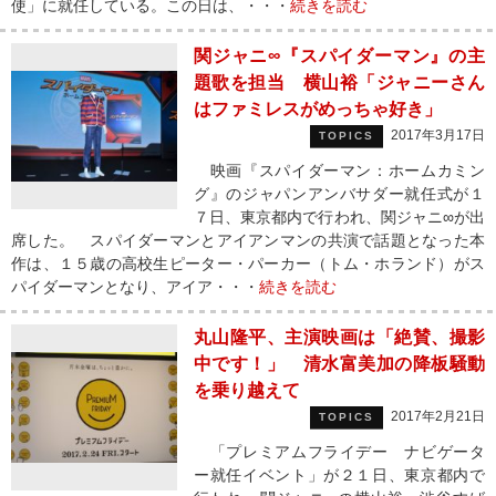
使」に就任している。この日は、・・・
続きを読む
関ジャニ∞『スパイダーマン』の主
題歌を担当 横山裕「ジャニーさん
はファミレスがめっちゃ好き」
2017年3月17日
TOPICS
映画『スパイダーマン：ホームカミン
グ』のジャパンアンバサダー就任式が１
７日、東京都内で行われ、関ジャニ∞が出
席した。 スパイダーマンとアイアンマンの共演で話題となった本
作は、１５歳の高校生ピーター・パーカー（トム・ホランド）がス
パイダーマンとなり、アイア・・・
続きを読む
丸山隆平、主演映画は「絶賛、撮影
中です！」 清水富美加の降板騒動
を乗り越えて
2017年2月21日
TOPICS
「プレミアムフライデー ナビゲータ
ー就任イベント」が２１日、東京都内で