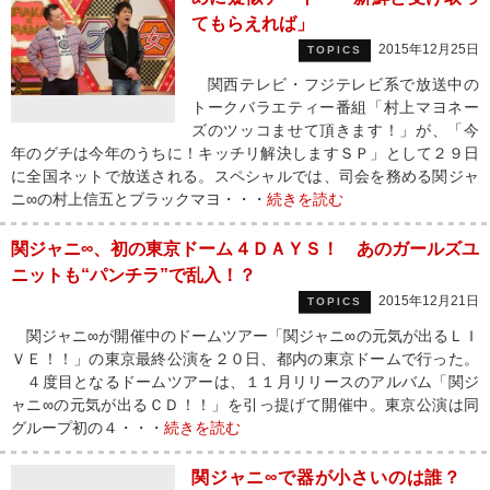
てもらえれば」
2015年12月25日
TOPICS
関西テレビ・フジテレビ系で放送中の
トークバラエティー番組「村上マヨネー
ズのツッコませて頂きます！」が、「今
年のグチは今年のうちに！キッチリ解決しますＳＰ」として２９日
に全国ネットで放送される。スペシャルでは、司会を務める関ジャ
ニ∞の村上信五とブラックマヨ・・・
続きを読む
関ジャニ∞、初の東京ドーム４ＤＡＹＳ！ あのガールズユ
ニットも“パンチラ”で乱入！？
2015年12月21日
TOPICS
関ジャニ∞が開催中のドームツアー「関ジャニ∞の元気が出るＬＩ
ＶＥ！！」の東京最終公演を２０日、都内の東京ドームで行った。
４度目となるドームツアーは、１１月リリースのアルバム「関ジ
ャニ∞の元気が出るＣＤ！！」を引っ提げて開催中。東京公演は同
グループ初の４・・・
続きを読む
関ジャニ∞で器が小さいのは誰？