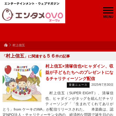
MENU
村上信五
村上信五
５６
「
」に関連する
件の記事
村上信五×清塚信也×ヒャダイン、収
益が子どもたちへのプレゼントにな
るチャリティーソング配信
2025年7月30日
音楽ニュース
村上信五（SUPER EIGHT）、清塚信
也、ヒャダインがタッグを組んだチャリ
ティーソング「「生まれてくれてありが
とう」from ケーキのWA」が配信リリースされた。 本楽曲は、認
定NPO法人・チャリティーサンタ内の、経済的な問題で誕生日のお