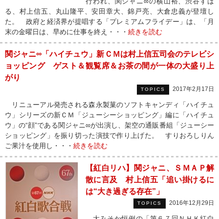
行われ、関ジャニ∞の横山裕、渋谷すば
る、村上信五、丸山隆平、安田章大、錦戸亮、大倉忠義が登壇し
た。 政府と経済界が提唱する「プレミアムフライデー」は、「月
末の金曜日は、早めに仕事を終え・・・
続きを読む
関ジャニ∞「ハイチュウ」新ＣＭは村上信五司会のテレビシ
ョッピング ゲスト＆観覧席＆お茶の間が一体の大盛り上
がり
2017年2月17日
TOPICS
リニューアル発売される森永製菓のソフトキャンディ「ハイチュ
ウ」シリーズの新ＣＭ「ジューシーショッピング」編に「ハイチュ
ウ」の“顔”である関ジャニ∞が出演し、架空の通販番組「ジューシー
ショッピング」を振り切った演技で作り上げた。 すりおろしりん
ご果汁を使用し・・・
続きを読む
【紅白リハ】関ジャニ、ＳＭＡＰ解
散に言及 村上信五「追い掛けるに
は“大き過ぎる存在”」
2016年12月29日
TOPICS
大みそか恒例の「第６７回ＮＨＫ紅白