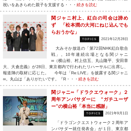
祝いをあきらめた親子を支援する・・・
続きを読む
関ジャニ村上、紅白の司会は諦め
ず 「松本潤の大河にねじ込んでも
らおうかな」
2021年12月28日
TOPICS
大みそか放送の「第72回NHK紅白歌合
戦」。10年連続出場となる関ジャニ
∞（横山裕、村上信五、丸山隆平、安田章
大、大倉忠義）が28日、東京都内で行われたリハーサルに出席し、
報道陣の取材に応じた。 今年は「Re:LIVE」を披露する関ジャニ
∞。丸山は「ありがたいです。『R・・・
続きを読む
関ジャニ∞「ドラクエウォーク」２
周年アンバサダーに “ガチユーザ
ー”の横山裕「本当に感謝」
2021年9月1日
TOPICS
「ドラゴンクエストウォーク２周年ア
ンバサダー就任発表会」が１日、東京都