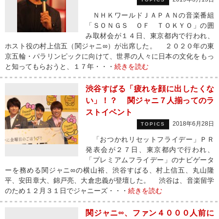
ＮＨＫワールドＪＡＰＡＮの音楽番組
「ＳＯＮＧＳ ＯＦ ＴＯＫＹＯ」の囲
み取材会が１４日、東京都内で行われ、
ホスト役の村上信五（関ジャニ∞）が出席した。 ２０２０年の東
京五輪・パラリンピックに向けて、世界の人々に日本の文化をもっ
と知ってもらおうと、１７年・・・
続きを読む
渋谷すばる「疲れを顔に出したくな
い」！？ 関ジャニ７人揃ってのラ
ストイベント
2018年6月28日
TOPICS
「おつかれリセットフライデー」ＰＲ
発表会が２７日、東京都内で行われ、
「プレミアムフライデー」のナビゲータ
ーを務める関ジャニ∞の横山裕、渋谷すばる、村上信五、丸山隆
平、安田章大、錦戸亮、大倉忠義が登壇した。 渋谷は、音楽留学
のため１２月３１日でジャニーズ・・・
続きを読む
関ジャニ∞、ファン４０００人前に