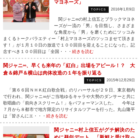
マヨネーズ」
2016年1月9日
TOPICS
関ジャニ∞の村上信五とブラックマヨネ
ーズが一流の「男」を目指し、さまざま
な角度から「男」を磨くためにツッコみ
まくるトークバラエティー「村上マヨネーズのツッコませて頂きま
す！」が１月１０日の放送で１００回目を迎えることになった。記
念すべき１００回目は「全国・・・
続きを読む
関ジャニ∞、早くも来年の「紅白」出場をアピール！？ 大
倉＆錦戸＆横山は肉体改造の１年を振り返る
2015年12月29日
TOPICS
「第６６回ＮＨＫ紅白歌合戦」のリハーサルが２９日、東京都内
で行われ、関ジャニ∞がご当地ゆるキャラや大勢のダンサーと共に
歌唱曲の「前向きスクリーム！」をパフォーマンスした。 今年は
７月から８都市で地方限定のリサイタルツアーを行った。丸山隆平
は「皆さんにエ・・・
続きを読む
関ジャニ∞村上信五がグチ解決のた
めに疑似デート 「新鮮と受け取っ