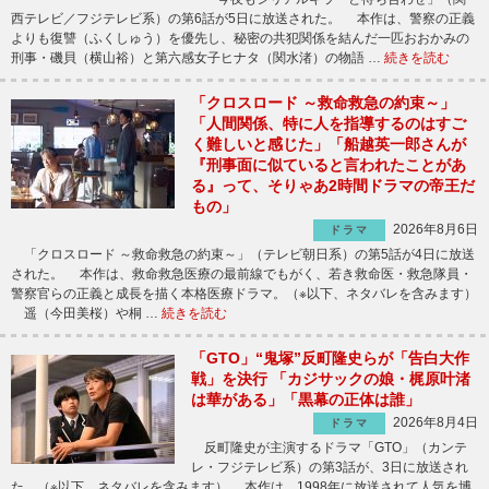
西テレビ／フジテレビ系）の第6話が5日に放送された。 本作は、警察の正義
よりも復讐（ふくしゅう）を優先し、秘密の共犯関係を結んだ一匹おおかみの
刑事・磯貝（横山裕）と第六感女子ヒナタ（関水渚）の物語 …
続きを読む
「クロスロード ～救命救急の約束～」
「人間関係、特に人を指導するのはすご
く難しいと感じた」「船越英一郎さんが
『刑事面に似ていると言われたことがあ
る』って、そりゃあ2時間ドラマの帝王だ
もの」
2026年8月6日
ドラマ
「クロスロード ～救命救急の約束～」（テレビ朝日系）の第5話が4日に放送
された。 本作は、救命救急医療の最前線でもがく、若き救命医・救急隊員・
警察官らの正義と成長を描く本格医療ドラマ。（※以下、ネタバレを含みます）
遥（今田美桜）や桐 …
続きを読む
「GTO」“鬼塚”反町隆史らが「告白大作
戦」を決行 「カジサックの娘・梶原叶渚
は華がある」「黒幕の正体は誰」
2026年8月4日
ドラマ
反町隆史が主演するドラマ「GTO」（カンテ
レ・フジテレビ系）の第3話が、3日に放送され
た。（※以下、ネタバレを含みます） 本作は、1998年に放送されて人気を博