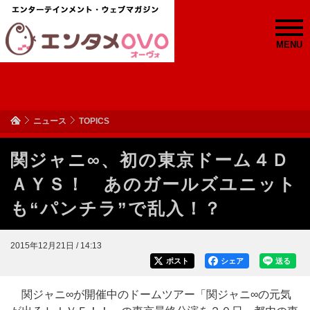
MENU
ニュース
TOPICS
関ジャニ∞、初の東京ドーム４Ｄ
ＡＹＳ！ あのガールズユニット
も“パンチラ”で乱入！？
2015年12月21日 / 14:13
ポスト
シェア
送る
関ジャニ∞が開催中のドームツアー「関ジャニ∞の元気