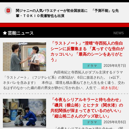
関ジャニ∞の人気バラエティーが初全国放送に 「予測不能」な先
輩・ＴＯＫＩＯ長瀬智也も出演
芸能ニュース
NEWS
「ラストノート」“澄晴”寺西拓人の告白
シーンに反響集まる 「真っすぐな告白が
カッコいい」「最高のシーンをありがと
う」
2026年8月7日
ドラマ
内田有紀と寺西拓人がダブル主演するドラマ
「ラストノート」（フジテレビ系）の第5話が、6日に放送された。（※以下、
ネタバレを含みます） 本作は、環境も積み重ねてきた人生も全く違う、交わ
るはずのなかった歳の差の男女が静かに引かれ合い、人生で …
続きを読む
「今夜もシリアルキラーと待ち合わせ」
「磯貝（横山裕）とヒナタ（関水渚）の
共犯関係が深まってきているのがいい」
「縦山裕二さんのグッズ欲しい」
2026年8月6日
ドラマ
「今夜もシリアルキラーと待ち合わせ」（関