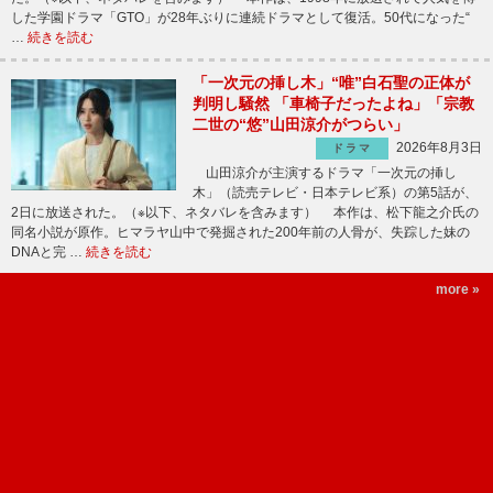
した学園ドラマ「GTO」が28年ぶりに連続ドラマとして復活。50代になった“
…
続きを読む
「一次元の挿し木」“唯”白石聖の正体が
判明し騒然 「車椅子だったよね」「宗教
二世の“悠”山田涼介がつらい」
2026年8月3日
ドラマ
山田涼介が主演するドラマ「一次元の挿し
木」（読売テレビ・日本テレビ系）の第5話が、
2日に放送された。（※以下、ネタバレを含みます） 本作は、松下龍之介氏の
同名小説が原作。ヒマラヤ山中で発掘された200年前の人骨が、失踪した妹の
DNAと完 …
続きを読む
more »