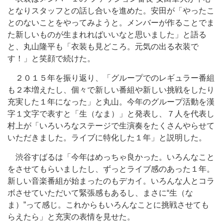
となりスタッフとの話し合いを進めた。安田が「やったこ
とのないことをやってみようと。メンバーが作ることでま
た新しいものが生まれればいいなと思いました」と語る
と、丸山隆平も「衣装も見どころ。元気の出る衣装で
す！」と笑顔で続けた。
２０１５年を振り返り、「グループでのレギュラー番組
も２本増えたし、個々で新しい番組や新しい挑戦をしたり
充実した１年になった」と丸山。今年のグループ活動を漢
字１文字で表すと「生（なま）」と発表し、７人を代表し
村上が「いろいろなステージで生演奏をたくさんやらせて
いただきました。ライブに特化した１年」と説明した。
渋谷すばるは「今年はめっちゃ良かった。いろんなこと
をさせてもらいましたし、ずっとライブ感のあった１年。
新しい音楽番組が始まったのもデカイ。いろんな人とコラ
ボさせていただいて緊張感もあるし、まさに“生（な
ま）”って感じ。これからもいろんなことに挑戦させても
らえたら」と充実の表情を見せた。