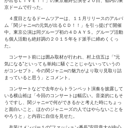
が出るＬＩＶＥ！！」の東京最終公演を２０日、都内の東
京ドームで行った。
４度目となるドームツアーは、１１月リリースのアルバ
ム「関ジャニ∞の元気が出るＣＤ！！」を引っ提げて開催
中。東京公演は同グループ初の４ＤＡＹＳ。グループ活動
も個人活動も絶好調の２０１５年をド派手に締めくくっ
た。
コンサート前には囲み取材が行われ、村上信五は「“元
気になる”といっても単純に騒ぐことじゃないっていうの
がコンセプト。今の関ジャニ∞の魅力がより取り見取り詰
まっていると思う」とコメント。
コンサートなどで去年からトランペット演奏を披露して
いる横山裕は「今回のコンサートは幅広い。音楽的にもそ
うですし、関ジャニ∞で何ができるかと考えた時にちょっ
と面白いこと、ほかのジャニーズの人ではやらないことを
やろうと」と内容に自信を見せた。
衣装はメンバー１の“ファッション番長”安田章大が中心