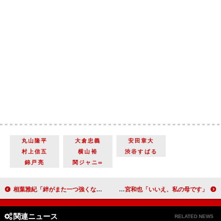
丸山隆平
大倉忠義
安田章大
村上信五
横山裕
渋谷すばる
錦戸亮
関ジャニ∞
相葉雅紀「絆がまた一つ強くなった気がする」 「相葉マナブ」ＳＰで人気企画「荒川下り」が完結
五郎丸選手「吉永さんは日本の母」 二宮和也「いいえ、私の母です」
関連ニュース
RELATED NEWS