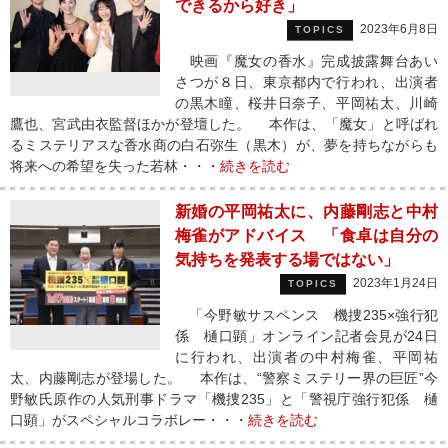
できるから好き」
2023年6月8日
TOPICS
映画『魔女の香水』完成披露舞台あい
さつが８日、東京都内で行われ、出演者
の黒木瞳、桜井日奈子、平岡祐太、川崎
鷹也、宮武由衣監督ほかが登壇した。 本作は、「魔女」と呼ばれ
るミステリアスな香水商の白石弥生（黒木）が、夢を持ちながらも
将来への希望を失った若林・・・
続きを読む
新婚の平岡祐太に、内藤剛志と中村
梅雀がアドバイス 「食卓は自分の
気持ちを発表する場ではない」
2023年1月24日
TOPICS
「今野敏サスペンス 機捜235×強行犯
係 樋口顕」オンライン記者会見が24日
に行われ、出演者の中村梅雀、平岡祐
太、内藤剛志が登場した。 本作は、“警察ミステリー界の巨匠”今
野敏氏原作の人気刑事ドラマ「機捜235」と「警視庁強行犯係 樋
口顕」がスペシャルコラボレー・・・
続きを読む