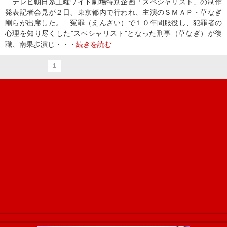
テレビ朝日系土曜ワイド劇場特別企画「スペシャリスト」の制作
発表記者会見が２日、東京都内で行われ、主演のＳＭＡＰ・草なぎ
剛らが出席した。 冤罪（えんざい）で１０年間服役し、犯罪者の
心理を知り尽くした"スペシャリスト"となった刑事（草なぎ）が復
職、南果歩演じ・・・
続きを読む
1