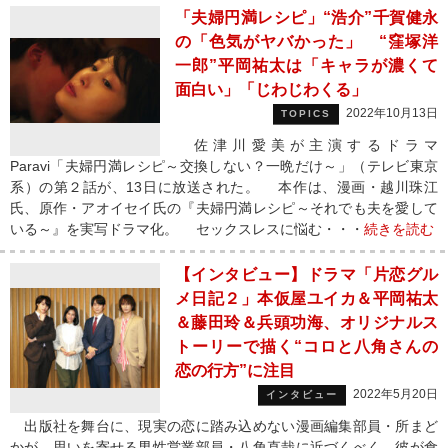
「夫婦円満レシピ」“浩介”千賀健永
の「色気がヤバかった」 “窪塚洋
一郎”平岡祐太は「キャラが濃くて
面白い」「じわじわくる」
2022年10月13日
TOPICS
佐津川愛美が主演するドラマ
Paravi「夫婦円満レシピ～交換しない？一晩だけ～」（テレビ東京
系）の第２話が、13日に放送された。 本作は、漫画・越川珠江
氏、原作・アオイセイ氏の『夫婦円満レシピ～それでも夫を愛して
いる～』を実写ドラマ化。 セックスレスに悩む・・・
続きを読む
【インタビュー】ドラマ「片恋グル
メ日記２」本仮屋ユイカ＆平岡祐太
＆藤田玲＆兵頭功海、オリジナルス
トーリーで描く“コロと八角さんの
恋の行方”に注目
2022年5月20日
インタビュー
出版社を舞台に、現実の恋に踏み込めない漫画編集部員・所まど
かが、思いを寄せる男性営業部員・八角直哉に近づくべく、彼が食