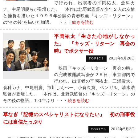
で行われ、出演者の平岡祐太、倉科カ
ナ、中尾明慶らが登壇した。 本作は北野武監督が少年２人の友情
と挫折を描いた１９９６年公開の青春映画『キッズ・リターン』
の“その後”を描いた物語。 ・・・
続きを読む
平岡祐太「生きた心地がしなかっ
た」 『キッズ・リターン 再会の
時』でボクサー役
2013年9月26日
TOPICS
映画『キッズ・リターン 再会の時』
の完成披露試写会が２５日、東京都内で
行われ、出演者の平岡祐太、三浦貴大、
倉科カナ、中尾明慶、市川しんぺー、小倉久寛、ベンガル、清水浩
監督が登壇した。 本作は、北野武監督の『キッズ・リターン』の
その後の物語。１０年ぶり・・・
続きを読む
草なぎ「記憶のスペシャリストになりたい」 初の刑事役
には自信たっぷり
2013年5月2日
TOPICS