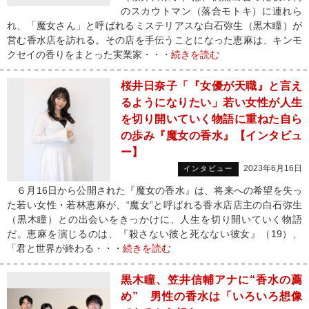
のスカウトマン（落合モトキ）に連れら
れ、「魔女さん」と呼ばれるミステリアスな白石弥生（黒木瞳）が
営む香水店を訪れる。その店を手伝うことになった恵麻は、キンモ
クセイの香りをまとった実業家・・・
続きを読む
桜井日奈子「『女優が天職』と言え
るようになりたい」若い女性が人生
を切り開いていく物語に重ねた自ら
の歩み『魔女の香水』【インタビュ
ー】
2023年6月16日
インタビュー
６月16日から公開された『魔女の香水』は、将来への希望を失っ
た若い女性・若林恵麻が、“魔女”と呼ばれる香水店店主の白石弥生
（黒木瞳）との出会いをきっかけに、人生を切り開いていく物語
だ。恵麻を演じるのは、『殺さない彼と死なない彼女』（19）、
「君と世界が終わる・・・
続きを読む
黒木瞳、笠井信輔アナに“香水の薦
め” 男性の香水は「いろいろ想像