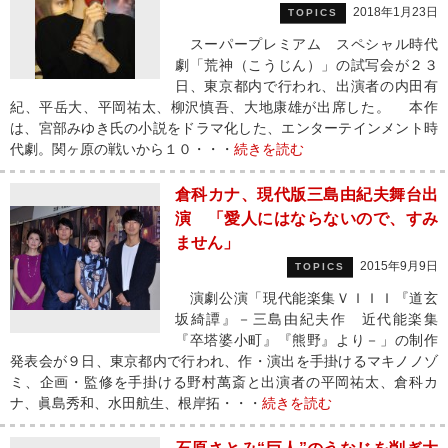
2018年1月23日
TOPICS
スーパープレミアム スペシャル時代
劇「荒神（こうじん）」の試写会が２３
日、東京都内で行われ、出演者の内田有
紀、平岳大、平岡祐太、柳沢慎吾、大地康雄が出席した。 本作
は、宮部みゆき氏の小説をドラマ化した、エンターテインメント時
代劇。関ヶ原の戦いから１０・・・
続きを読む
倉科カナ、現代版三島由紀夫舞台出
演 「愛人にはならないので、すみ
ません」
2015年9月9日
TOPICS
演劇公演「現代能楽集ＶＩＩＩ『道玄
坂綺譚』－三島由紀夫作 近代能楽集
『卒塔婆小町』『熊野』より－」の制作
発表会が９日、東京都内で行われ、作・演出を手掛けるマキノノゾ
ミ、企画・監修を手掛ける野村萬斎と出演者の平岡祐太、倉科カ
ナ、眞島秀和、水田航生、根岸拓・・・
続きを読む