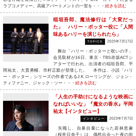
ラブコメディー。高級アパートメントの一室を・・・
続きを読む
稲垣吾郎、魔法修行は「大変だっ
た」 ハリー・ポッター役に「人間
味あるハリーを演じられたら」
2025年7月17日
TOPICS
舞台「ハリー・ポッターと呪いの子」
会見取材が16日、東京・TBS赤坂ACTシ
アターで行われ、出演者の稲垣吾郎、平
岡祐太、大貫勇輔、市村正親が登壇した。 本作は、小説「ハリ
ー・ポッター」シリーズの作者であるJ.K.ローリングが、ジョン・
ティファニー、ジャック・ソー・・・
続きを読む
「人生の手助けになるような映画に
なればいいな」『魔女の香水』平岡
祐太【インタビュー】
2023年7月7日
インタビュー
失職し、自暴自棄になった若林恵麻
（桜井日奈子）は、偶然出会った夜の街