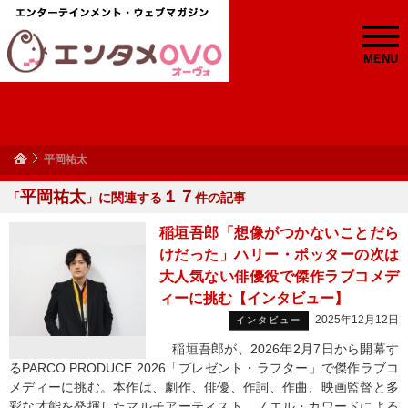
MENU
平岡祐太
平岡祐太
１７
「
」に関連する
件の記事
稲垣吾郎「想像がつかないことだら
けだった」ハリー・ポッターの次は
大人気ない俳優役で傑作ラブコメデ
ィーに挑む【インタビュー】
2025年12月12日
インタビュー
稲垣吾郎が、2026年2月7日から開幕す
るPARCO PRODUCE 2026「プレゼント・ラフター」で傑作ラブコ
メディーに挑む。本作は、劇作、俳優、作詞、作曲、映画監督と多
彩な才能を発揮したマルチアーティスト、ノエル・カワードによる