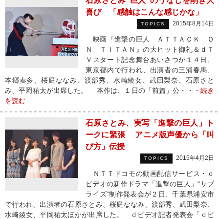
石原さとみ“巨人”のうなじを削ぎ大
喜び 「感触はこんな感じかな」
2015年8月14日
TOPICS
映画『進撃の巨人 ＡＴＴＡＣＫ Ｏ
Ｎ ＴＩＴＡＮ』の大ヒット御礼＆ｄＴ
Ｖスタート記念舞台あいさつが１４日、
東京都内で行われ、出演者の三浦春馬、
本郷奏多、桜庭ななみ、渡部秀、水崎綾女、武田梨奈、石原さと
み、平岡祐太が出席した。 本作は、１日の「前篇」公・・・
続き
を読む
石原さとみ、実写「進撃の巨人」ト
ークに緊張 アニメ版声優から「叫
び方」伝授
2015年4月2日
TOPICS
ＮＴＴドコモの動画配信サービス・ｄ
ビデオの新作ドラマ「進撃の巨人」“サプ
ライズ”制作発表会が２日、千葉県浦安市
で行われ、出演者の石原さとみ、桜庭ななみ、渡部秀、武田梨奈、
水崎綾女、平岡祐太ほかが出席した。 ｄビデオ記者発表会「ｄビ