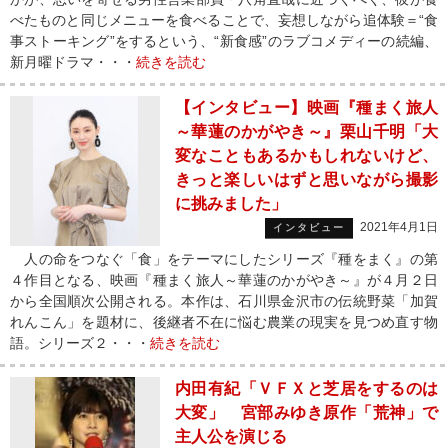
べたものと同じメニューを食べることで、妄想しながら追体験＝“食
事ストーキング”をするという、“新食感”のラブコメディーの続編、
新月曜ドラマ・・・
続きを読む
【インタビュー】映画『種まく旅人
～華蓮のかがやき～』栗山千明「大
変なこともあるかもしれないけど、
きっと楽しいはずと思いながら撮影
に挑みました」
2021年4月1日
インタビュー
人の命をつなぐ「食」をテーマにしたシリーズ『種をまく』の第
４作目となる、映画『種まく旅人～華蓮のかがやき～』が４月２日
から全国順次公開される。本作は、石川県金沢市の伝統野菜「加賀
れんこん」を題材に、後継者不在に悩む農業の現実を見つめ直す物
語。シリーズ２・・・
続きを読む
内田有紀「ＶＦＸと芝居をするのは
大変」 宮部みゆき原作「荒神」で
主人公を演じる