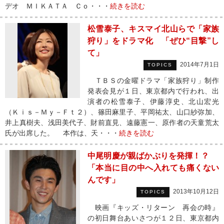
デオ ＭＩＫＡＴＡ Ｃｏ・・・
続きを読む
松雪泰子、キスマイ北山らで「家族
狩り」をドラマ化 「ぜひ“目撃”し
て」
2014年7月1日
TOPICS
ＴＢＳの金曜ドラマ「家族狩り」制作
発表会見が１日、東京都内で行われ、出
演者の松雪泰子、伊藤淳史、北山宏光
（Ｋｉｓ－Ｍｙ－Ｆｔ２）、篠田麻里子、平岡祐太、山口紗弥加、
井上真樹夫、浅田美代子、財前直見、遠藤憲一、原作者の天童荒太
氏が出席した。 本作は、天・・・
続きを読む
中尾明慶が親ばかぶりを発揮！？
「本当に目の中へ入れても痛くない
んです」
2013年10月12日
TOPICS
映画『キッズ・リターン 再会の時』
の初日舞台あいさつが１２日、東京都内