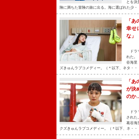
とを決
険に満ちた冒険の旅に出る。海に選ばれた少・
「あ
幸せ
な」
ドラマ
れた。
谷海里
ズきゅんラブコメディー。（＊以下、ネタ・・
「あ
が決
のか
ドラマ
された
葛谷海
クズきゅんラブコメディー。（＊以下、ネ・・