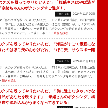
のクズを殴ってやりたいんだ」「腹筋キスはやば過ぎ
「奈緒ちゃんのボクシングすご過ぎ！」
2024年11月20日
TOPICS
「あのクズを殴ってやりたいんだ」（TBS系）の第7話が、19日に放送
。 本作は、人生どん詰まりの主人公・ほこ美（奈緒）が、カメラマンの
里（玉森裕太）と出会い、一念発起してボクシングを始める姿を描いた、
ゅんラブコメディー。（＊以下、ネ・・・
続きを読む
のクズを殴ってやりたいんだ」「海里がすごく素直にな
きたのはほこ美のおかげだね」「ほこ美、サウスポー開
」
2024年11月13日
TOPICS
「あのクズを殴ってやりたいんだ」（TBS系）の第6話が、12日に放送
。 本作は、人生どん詰まりの主人公・ほこ美（奈緒）が、カメラマンの
里（玉森裕太）と出会い、一念発起してボクシングを始める姿を描いた、
・
続きを読む
のクズを殴ってやりたいんだ」「前に進まなきゃいけな
は私があなたを殴ります」「奈緒さんのボクシング、構
角度や踏み込みがうまくなってきている」