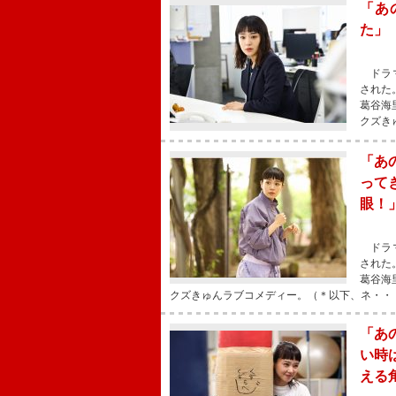
「あ
た」
ドラマ
された
葛谷海
クズき
「あ
って
眼！
ドラマ
された
葛谷海
クズきゅんラブコメディー。（＊以下、ネ・・
「あ
い時
える