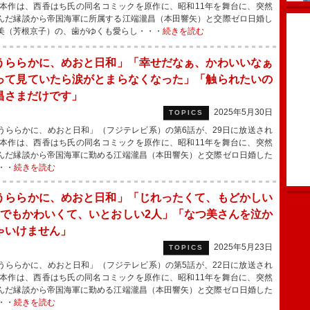
本作は、西香はち氏の同名コミックを原作に、昭和11年を舞台に、突然
んだ縁談から帝国海軍に所属する江端瀧昌（本田響矢）と交際ゼロ日婚し
美（芳根京子）の、歯がゆくも愛らし・・・
続きを読む
うららかに、めおと日和」「幸せだなぁ、かわいいなぁ
って見ていたら涙がとまらなくなった」「触られたいの
昌さまだけです」
2025年5月30日
TOPICS
ららかに、めおと日和」（フジテレビ系）の第6話が、29日に放送され
本作は、西香はち氏の同名コミックを原作に、昭和11年を舞台に、突然
んだ縁談から帝国海軍に勤める江端瀧昌（本田響矢）と交際ゼロ日婚した
・・
続きを読む
うららかに、めおと日和」「じれったくて、もどかしい
。でもかわいくて、いとおしい2人」「なつ美さんを泣か
ゃいけません」
2025年5月23日
TOPICS
ららかに、めおと日和」（フジテレビ系）の第5話が、22日に放送され
本作は、西香はち氏の同名コミックを原作に、昭和11年を舞台に、突然
んだ縁談から帝国海軍に勤める江端瀧昌（本田響矢）と交際ゼロ日婚した
・・
続きを読む