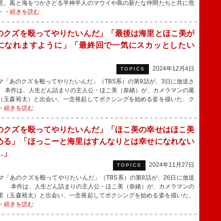
意。風と海をつかさどる半神半人のマウイや島の新たな仲間たちと共に危
・・
続きを読む
のクズを殴ってやりたいんだ」「最後は海里とほこ美が
になれますように」「最終回で一気にスカッとしたい
2024年12月4日
TOPICS
「あのクズを殴ってやりたいんだ」（TBS系）の第9話が、3日に放送さ
 本作は、人生どん詰まりの主人公・ほこ美（奈緒）が、カメラマンの葛
（玉森裕太）と出会い、一念発起してボクシングを始める姿を描いた、ク
・
続きを読む
のクズを殴ってやりたいんだ」「ほこ美の幸せはほこ美
める」「ほっこーと海里はすんなりとは幸せになれない
…」
2024年11月27日
TOPICS
「あのクズを殴ってやりたいんだ」（TBS系）の第8話が、26日に放送
。 本作は、人生どん詰まりの主人公・ほこ美（奈緒）が、カメラマンの
里（玉森裕太）と出会い、一念発起してボクシングを始める姿を描いた、
・
続きを読む