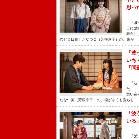
思っ
「波う
日に放
舞台に
際ゼロ日婚したなつ美（芳根京子）の、歯が・
「波
いち
『問
「波う
た。 
舞い込
たなつ美（芳根京子）の、歯がゆくも愛らし・
「波
いる
「波う