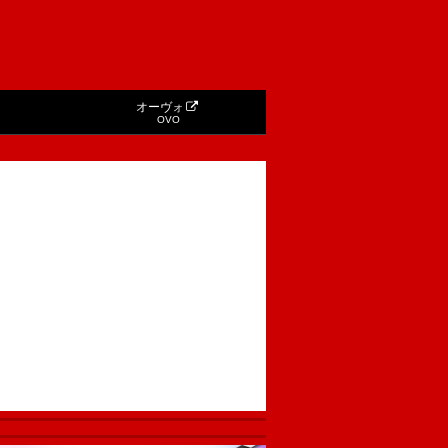
オーヴォ
OVO