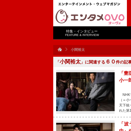
特集・インタビュー
FEATURE & INTERVIEW
小関裕太
小関裕太
６０
「
」に関連する
件の記
「豊
小一
NHK
（＝小
天下統
れた第
「波
中』