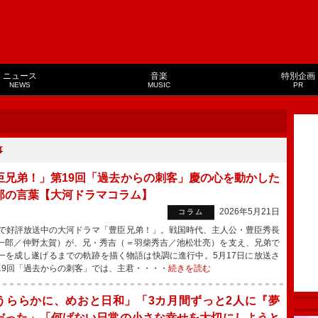
ニュース
音楽
特別企画
NEWS
MUSIC
PR
事
臣兄弟！」第19回「過去からの刺客」慶の心を動かした
郎の言葉【大河ドラマコラム】
2026年5月21日
コラム
で好評放送中の大河ドラマ「豊臣兄弟！」。戦国時代、主人公・豊臣秀長
一郎／仲野太賀）が、兄・秀吉（＝羽柴秀吉／池松壮亮）を支え、兄弟で
一を成し遂げるまでの軌跡を描く物語は快調に進行中。5月17日に放送さ
19回「過去からの刺客」では、主君・・・・
続きを読む
うららかに、めおと日和」「3カ月間ずっと2人に『夢
だった」「何げない日常の小さな幸せを大切にしようと