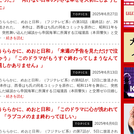
た」
2025年6月27日
TOPICS
ららかに、めおと日和」（フジテレビ系）の第10話（最終話）が、26
送された。 本作は、西香はち氏の同名コミックを原作に、昭和11年を
、突然舞い込んだ縁談から帝国海軍に所属する江端瀧昌（本田響矢）と交
・・
続きを読む
うららかに、めおと日和」「来週の予告を見ただけで泣
ゃう」「このドラマがもうすぐ終わってしまうなんて
題しかありません』」
2025年6月13日
TOPICS
ららかに、めおと日和」（フジテレビ系）の第8話が、12日に放送され
本作は、西香はち氏の同名コミックを原作に、昭和11年を舞台に、突然
んだ縁談から帝国海軍に所属する江端瀧昌（本田響矢）と交際ゼロ日婚し
・・
続きを読む
うららかに、めおと日和」「このドラマに心が洗われて
」「ラブコメのまま終わってほしい」
2025年6月6日
TOPICS
ららかに、めおと日和」（フジテレビ系）の第7話が、5日に放送され