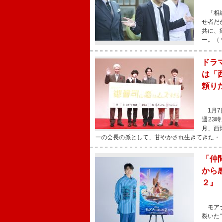
「相続
せ者だ
共に、
ー。（
ドラ
は「
頼り
1月7
週23
月、西
ーの会長の孫として、甘やかされ生きてきた・
「仲
から
２』
モアナ
裂いた