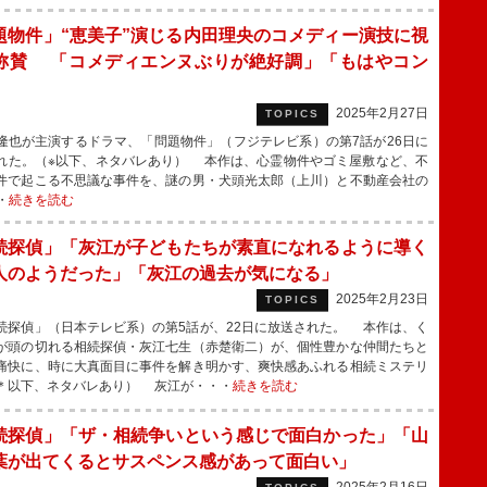
題物件」“恵美子”演じる内田理央のコメディー演技に視
称賛 「コメディエンヌぶりが絶好調」「もはやコン
2025年2月27日
TOPICS
也が主演するドラマ、「問題物件」（フジテレビ系）の第7話が26日に
れた。（※以下、ネタバレあり） 本作は、心霊物件やゴミ屋敷など、不
件で起こる不思議な事件を、謎の男・犬頭光太郎（上川）と不動産会社の
・
続きを読む
続探偵」「灰江が子どもたちが素直になれるように導く
人のようだった」「灰江の過去が気になる」
2025年2月23日
TOPICS
探偵」（日本テレビ系）の第5話が、22日に放送された。 本作は、く
が頭の切れる相続探偵・灰江七生（赤楚衛二）が、個性豊かな仲間たちと
痛快に、時に大真面目に事件を解き明かす、爽快感あふれる相続ミステリ
＊以下、ネタバレあり） 灰江が・・・
続きを読む
続探偵」「ザ・相続争いという感じで面白かった」「山
葉が出てくるとサスペンス感があって面白い」