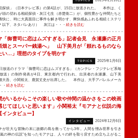
2025年2月16日
TOPICS
探偵」（日本テレビ系）の第4話が、15日に放送された。 本作は、く
が頭の切れる相続探偵・灰江七生（赤楚衛二）が、個性豊かな仲間たちと
痛快に、時に大真面目に事件を解き明かす、爽快感あふれる相続ミステリ
＊以下、ネタバレあり） 灰江は・・・
続きを読む
マ「御曹司に恋はムズすぎる」記者会見 永瀬廉の正月
西畑とスーパー銭湯へ」 山下美月が「頼れるものなら
たい…」理想のタイプを明かす
2025年1月6日
TOPICS
日放送のドラマ「御曹司に恋はムズすぎる」（カンテレ・フジテレビ系毎
時放送）の制作発表が4日、東京都内で行われ、出演者の永瀬廉、山下美
畑大吾、小関裕太、鹿賀丈史が出席した。 本作は、大手アパレルメーカ
・・
続きを読む
間がいるからこその楽しい歌や仲間の温かさをこの映画
感じてほしいと思います」小関裕太『モアナと伝説の海
【インタビュー】
2024年12月6日
インタビュー
が壮大な冒険の末に故郷の島を救ってから3年。人間を憎み世界を引き
“嵐の神の伝説”を知ったモアナは、人々の絆を取り戻すため立ち上がるこ