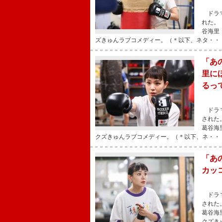
ドラマ
れた。
谷海里
ズきゅんラブコメディー。（＊以下、ネタ・・
「あ
里に
るっ
ドラマ
された
葛谷海
クズきゅんラブコメディー。（＊以下、ネ・・
「あ
カッ
ドラマ
された
葛谷海
クズき