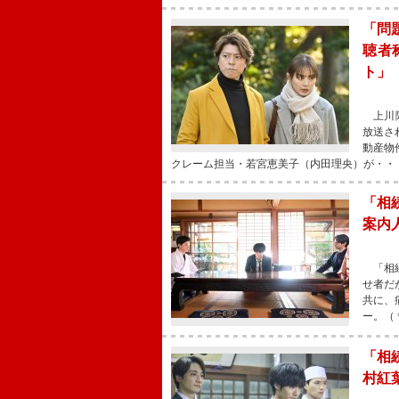
「問
聴者
ト」
上川隆
放送さ
動産物
クレーム担当・若宮恵美子（内田理央）が・・
「相
案内
「相続
せ者だ
共に、
ー。（
「相
村紅