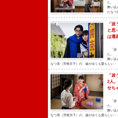
た。 
舞い込
たなつ
「波
と思
は瀧
「波う
た。 
舞い込
なつ美（芳根京子）の、歯がゆくも愛らしい・
「波
2人
せち
「波う
た。 
舞い込
なつ美（芳根京子）の、歯がゆくも愛らしい・