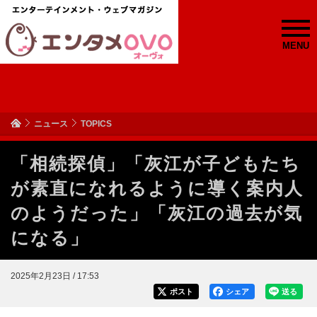
MENU
ニュース
TOPICS
「相続探偵」「灰江が子どもたち
が素直になれるように導く案内人
のようだった」「灰江の過去が気
になる」
2025年2月23日 / 17:53
ポスト
シェア
送る