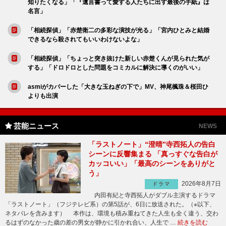
知りたくなる」「『遺言書って愛する人たちに出す最後の手紙』は
名言」
「相続探偵」「赤楚衛二の多彩な演技が光る」「宮内ひとみと結婚
できるなら殺されてもいいわけないよな」
「相続探偵」「ちょっと突き抜けた新しい赤楚くんが見られた気が
する」「ドロドロとした問題をコミカルに解決に導くのがいい」
asmiがカバーした「大きな玉ねぎの下で」MV、神尾楓珠＆桜田ひ
よりも出演
芸能ニュース
NEWS
「ラストノート」“澄晴”寺西拓人の告白
シーンに反響集まる 「真っすぐな告白が
カッコいい」「最高のシーンをありがと
う」
2026年8月7日
ドラマ
内田有紀と寺西拓人がダブル主演するドラマ
「ラストノート」（フジテレビ系）の第5話が、6日に放送された。（※以下、
ネタバレを含みます） 本作は、環境も積み重ねてきた人生も全く違う、交わ
るはずのなかった歳の差の男女が静かに引かれ合い、人生で …
続きを読む