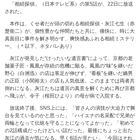
「相続探偵」（日本テレビ系）の第5話が、22日に放送
された。
本作は、くせ者だが頭の切れる相続探偵・灰江七生（赤
楚衛二）が、個性豊かな仲間たちと共に、痛快に、時に大
真面目に事件を解き明かす、爽快感あふれる相続ミステリ
ー。（＊以下、ネタバレあり）
灰江が発見した“けったいな遺言書”によって、京都の老
舗菓子匠・鳳凰が存続の危機に陥る。鳳凰の“味”を継いだ
野心（白洲迅）の店は客足が伸びず、“看板”を継いだ嫡男
の正臣（小関裕太）の店も人気低迷。このままでは両者共
倒れになる。灰江たちは遺言の真意を解くために再び京都
へ飛ぶが、令子（桜田ひより）の母が病で入院する。
放送終了後、SNS上には、「皆さんの演技が大迫力で舞
台を見ているのかと思った」「ハイエナの名采配で兄弟が
両輪となって伝統を守ることになってよかった」「初めて
の2話構成だったけどいい話だった。最後にちょっと出た
灰江の過去が気になる。早く6話が見たい」「今回はそれ