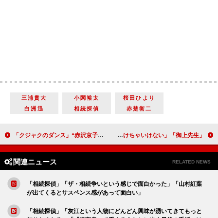
三浦貴大
小関裕太
桜田ひより
白洲迅
相続探偵
赤楚衛二
「クジャクのダンス」“赤沢京子”西田尚美を怪しむ声が続々 「あの水は何なんだ」「お守りはGPSか盗聴器」
「御上先生」「重たいけれど目を背けちゃいけない」「御上先生は生徒たちから愛されていると感じた」
関連ニュース
RELATED NEWS
「相続探偵」「ザ・相続争いという感じで面白かった」「山村紅葉
が出てくるとサスペンス感があって面白い」
「相続探偵」「灰江という人物にどんどん興味が湧いてきてもっと