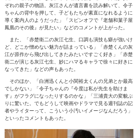
ぞれの親子の物語。灰江さんが遺言書を読み解いて、令子
ちゃんの背中を押して、子どもたちが素直になれるように
導く案内人のようだった」「スピンオフで『老舗和菓子屋
鳳凰のその後』が見たい」などのコメントが上がった。
また、「赤楚衛二の灰江七生、口調も演技も癖が強いけ
ど、どこか憎めない魅力が詰まっている」「赤楚くんの灰
江が原作から飛び出してきたみたいですごく好き」「赤楚
衛二が演じる灰江七生、妙にハマるキャラで徐々に好きに
なってきた」などの声もあった。
そのほか、「白洲迅くんと小関裕太くんの兄弟とか最高
でしかない」「令子ちゃんの『今度は私が先生を助けま
す』がフラグになったりするのかな」「三浦貴大の変貌ぶ
りに驚いた。でもどうして映画やドラマで見る週刊誌の記
者やライターって、こういう小汚いイメージなんだろう」
といったコメントもあった。