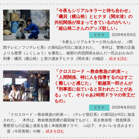
「今夜もシリアルキラーと待ち合わせ」
「磯貝（横山裕）とヒナタ（関水渚）の
共犯関係が深まってきているのがいい」
「縦山裕二さんのグッズ欲しい」
2026年8月6日
ドラマ
「今夜もシリアルキラーと待ち合わせ」（関
西テレビ／フジテレビ系）の第6話が5日に放送された。 本作は、警察の正義
よりも復讐（ふくしゅう）を優先し、秘密の共犯関係を結んだ一匹おおかみの
刑事・磯貝（横山裕）と第六感女子ヒナタ（関水渚）の物語 …
続きを読む
「クロスロード ～救命救急の約束～」
「人間関係、特に人を指導するのはすご
く難しいと感じた」「船越英一郎さんが
『刑事面に似ていると言われたことがあ
る』って、そりゃあ2時間ドラマの帝王だ
もの」
2026年8月6日
ドラマ
「クロスロード ～救命救急の約束～」（テレビ朝日系）の第5話が4日に放送
された。 本作は、救命救急医療の最前線でもがく、若き救命医・救急隊員・
警察官らの正義と成長を描く本格医療ドラマ。（※以下、ネタバレを含みます）
遥（今田美桜）や桐 …
続きを読む