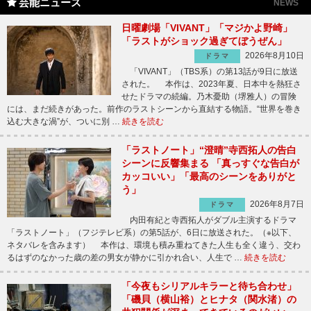
芸能ニュース
NEWS
日曜劇場「VIVANT」「マジかよ野崎」
「ラストがショック過ぎてぼうぜん」
2026年8月10日
ドラマ
「VIVANT」（TBS系）の第13話が9日に放送
された。 本作は、2023年夏、日本中を熱狂さ
せたドラマの続編。乃木憂助（堺雅人）の冒険
には、まだ続きがあった。前作のラストシーンから直結する物語。“世界を巻き
込む大きな渦”が、ついに別 …
続きを読む
「ラストノート」“澄晴”寺西拓人の告白
シーンに反響集まる 「真っすぐな告白が
カッコいい」「最高のシーンをありがと
う」
2026年8月7日
ドラマ
内田有紀と寺西拓人がダブル主演するドラマ
「ラストノート」（フジテレビ系）の第5話が、6日に放送された。（※以下、
ネタバレを含みます） 本作は、環境も積み重ねてきた人生も全く違う、交わ
るはずのなかった歳の差の男女が静かに引かれ合い、人生で …
続きを読む
「今夜もシリアルキラーと待ち合わせ」
「磯貝（横山裕）とヒナタ（関水渚）の