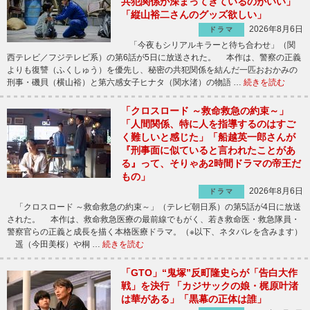
共犯関係が深まってきているのがいい」
「縦山裕二さんのグッズ欲しい」
2026年8月6日
ドラマ
「今夜もシリアルキラーと待ち合わせ」（関
西テレビ／フジテレビ系）の第6話が5日に放送された。 本作は、警察の正義
よりも復讐（ふくしゅう）を優先し、秘密の共犯関係を結んだ一匹おおかみの
刑事・磯貝（横山裕）と第六感女子ヒナタ（関水渚）の物語 …
続きを読む
「クロスロード ～救命救急の約束～」
「人間関係、特に人を指導するのはすご
く難しいと感じた」「船越英一郎さんが
『刑事面に似ていると言われたことがあ
る』って、そりゃあ2時間ドラマの帝王だ
もの」
2026年8月6日
ドラマ
「クロスロード ～救命救急の約束～」（テレビ朝日系）の第5話が4日に放送
された。 本作は、救命救急医療の最前線でもがく、若き救命医・救急隊員・
警察官らの正義と成長を描く本格医療ドラマ。（※以下、ネタバレを含みます）
遥（今田美桜）や桐 …
続きを読む
「GTO」“鬼塚”反町隆史らが「告白大作
戦」を決行 「カジサックの娘・梶原叶渚
は華がある」「黒幕の正体は誰」