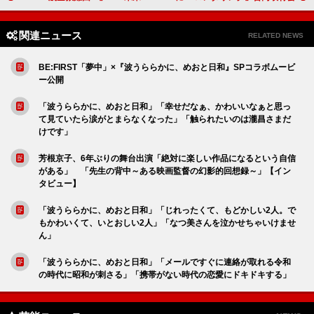
関連ニュース
RELATED NEWS
BE:FIRST「夢中」×『波うららかに、めおと日和』SPコラボムービ
ー公開
「波うららかに、めおと日和」「幸せだなぁ、かわいいなぁと思っ
て見ていたら涙がとまらなくなった」「触られたいのは瀧昌さまだ
けです」
芳根京子、6年ぶりの舞台出演「絶対に楽しい作品になるという自信
がある」 「先生の背中～ある映画監督の幻影的回想録～」【イン
タビュー】
「波うららかに、めおと日和」「じれったくて、もどかしい2人。で
もかわいくて、いとおしい2人」「なつ美さんを泣かせちゃいけませ
ん」
「波うららかに、めおと日和」「メールですぐに連絡が取れる令和
の時代に昭和が刺さる」「携帯がない時代の恋愛にドキドキする」