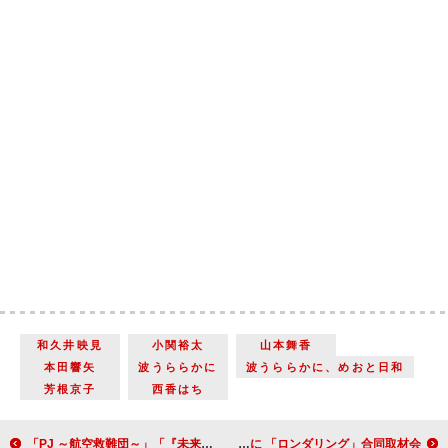
和久井映見
小関裕太
山本舞香
本田響矢
波うららかに
波うららかに、めおと日和
芳根京子
西香はち
「PJ ～航空救難団～」「『未来救わない大人がどこにいる』ってかっこよ過ぎるよ仁科さん」「救難員の方々には感謝しかない」
藤原丈一郎＆菅井友香＆橋本涼「台本を読むだけでもスリルが味わえる」作品に 「ロンダリング」合同取材会