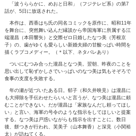
「波うららかに、めおと日和」（フジテレビ系）の第7
話が、5日に放送された。
本作は、西香はち氏の同名コミックを原作に、昭和11年
を舞台に、突然舞い込んだ縁談から帝国海軍に所属する江
端瀧昌（本田響矢）と交際ゼロ日婚したなつ美（芳根京
子）の、歯がゆくも愛らしい新婚夫婦の甘酸っぱい時間を
描くラブコメディー。（＊以下、ネタバレあり）
ついにむつみ合った瀧昌となつ美。翌朝、昨夜のことを
思い出して恥ずかしさでいっぱいのなつ美は気もそぞろで
食事の支度を失敗する。
年の瀬が近づいたある日。郁子（和久井映見）は瀧昌に
も大掃除を手伝わせたらいいと言うが、なつ美は瀧昌に頼
むことができない。だが瀧昌は「家族なんだし頼ってほし
い」と言い、海軍の号令のような指示をしてほしいと提案
する。なつ美は戸惑いながらも指示を出すことに。数日
後、餅つきが行われ、芙美子（山本舞香）と深見（小関裕
太）が訪ねてくる。