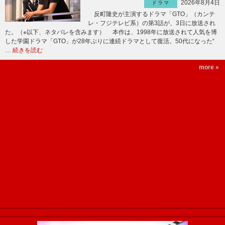
2026年8月4日
ドラマ
反町隆史が主演するドラマ「GTO」（カンテ
レ・フジテレビ系）の第3話が、3日に放送され
た。（※以下、ネタバレを含みます） 本作は、1998年に放送されて人気を博
した学園ドラマ「GTO」が28年ぶりに連続ドラマとして復活。50代になった“
…
続きを読む
more »