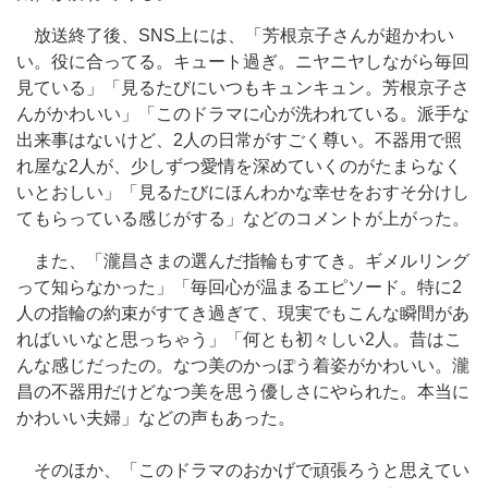
放送終了後、SNS上には、「芳根京子さんが超かわい
い。役に合ってる。キュート過ぎ。ニヤニヤしながら毎回
見ている」「見るたびにいつもキュンキュン。芳根京子さ
んがかわいい」「このドラマに心が洗われている。派手な
出来事はないけど、2人の日常がすごく尊い。不器用で照
れ屋な2人が、少しずつ愛情を深めていくのがたまらなく
いとおしい」「見るたびにほんわかな幸せをおすそ分けし
てもらっている感じがする」などのコメントが上がった。
また、「瀧昌さまの選んだ指輪もすてき。ギメルリング
って知らなかった」「毎回心が温まるエピソード。特に2
人の指輪の約束がすてき過ぎて、現実でもこんな瞬間があ
ればいいなと思っちゃう」「何とも初々しい2人。昔はこ
んな感じだったの。なつ美のかっぽう着姿がかわいい。瀧
昌の不器用だけどなつ美を思う優しさにやられた。本当に
かわいい夫婦」などの声もあった。
そのほか、「このドラマのおかげで頑張ろうと思えてい