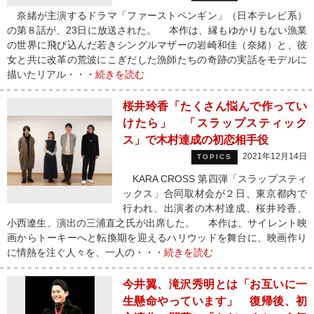
奈緒が主演するドラマ「ファーストペンギン」（日本テレビ系）
の第８話が、23日に放送された。 本作は、縁もゆかりもない漁業
の世界に飛び込んだ若きシングルマザーの岩崎和佳（奈緒）と、彼
女と共に改革の荒波にこぎだした漁師たちの奇跡の実話をモデルに
描いたリアル・・・
続きを読む
桜井玲香「たくさん悩んで作ってい
けたら」 「スラップスティック
ス」で木村達成の初恋相手役
2021年12月14日
TOPICS
KARA CROSS 第四弾「スラップスティ
ックス」合同取材会が２日、東京都内で
行われ、出演者の木村達成、桜井玲香、
小西遼生、演出の三浦直之氏が出席した。 本作は、サイレント映
画からトーキーへと転換期を迎えるハリウッドを舞台に、映画作り
に情熱を注ぐ人々を、一人の・・・
続きを読む
今井翼、滝沢秀明とは「お互いに一
生懸命やっています」 復帰後、初