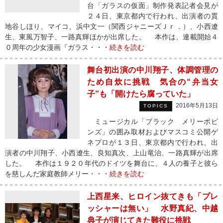
台「ガラスの仮面」制作発表記者会見が
２４日、東京都内で行われ、出演者の貫
地谷しほり、マイコ、浜中文一（関西ジャニーズＪｒ．）、小西遼
生、東風万智子、一路真輝ほかが出席した。 本作は、連載開始４
０周年の少女漫画『ガラス・・・
続きを読む
舞台初出演の中川翔子、体調管理の
ため自炊に挑戦 気合の“弁当女
子”も「開けたら腐っていた」
2016年5月13日
TOPICS
ミュージカル「ブラック メリーポピ
ンズ」の囲み取材およびマスコミ公開ゲ
ネプロが１３日、東京都内で行われ、出
演者の中川翔子、小西遼生、良知真次、上山竜治、一路真輝が出席
した。 本作は１９２０年代のドイツを舞台に、４人の養子と彼ら
を慈しんだ家庭教師メリー・・・
続きを読む
上西星来、ヒロイン抜てきも「プレ
ッシャーは無い」 水野真紀、中越
典子が演じてきた難役に挑戦