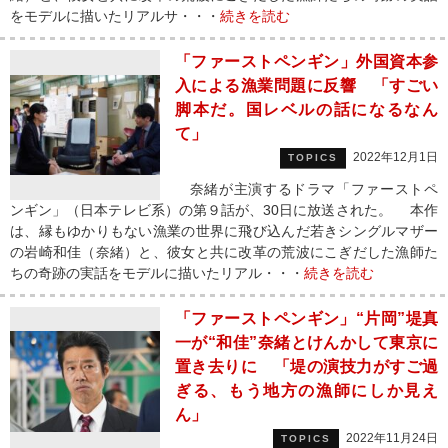
をモデルに描いたリアルサ・・・
続きを読む
「ファーストペンギン」外国資本参
入による漁業問題に反響 「すごい
脚本だ。国レベルの話になるなん
て」
2022年12月1日
TOPICS
奈緒が主演するドラマ「ファーストペ
ンギン」（日本テレビ系）の第９話が、30日に放送された。 本作
は、縁もゆかりもない漁業の世界に飛び込んだ若きシングルマザー
の岩崎和佳（奈緒）と、彼女と共に改革の荒波にこぎだした漁師た
ちの奇跡の実話をモデルに描いたリアル・・・
続きを読む
「ファーストペンギン」“片岡”堤真
一が“和佳”奈緒とけんかして東京に
置き去りに 「堤の演技力がすご過
ぎる、もう地方の漁師にしか見え
ん」
2022年11月24日
TOPICS