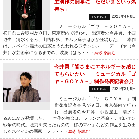
主演作の開幕に「ただいまという気
持ち」
2021年4月8日
TOPICS
ミュージカル「ゴヤ －ＧＯＹＡ－」
初日前囲み取材が８日、東京都内で行われ、出演者の今井翼、小西
遼生、清水くるみ、山路和弘、キムラ緑子ほかが登場した。 本作
は、スペイン最大の画家とうたわれるフランシスコ・デ・ゴヤ（今
井）が芸術家になるまでの、波瀾（はら・・・
続きを読む
今井翼「皆さまにエネルギーを感じ
てもらいたい」 ミュージカル「ゴ
ヤ－ＧＯＹＡ－」制作発表記者会見
2021年3月9日
TOPICS
ミュージカル「ゴヤ－ＧＯＹＡ－」制
作発表記者会見が９日、東京都内で行わ
れ、出演者の今井翼、小西遼生、清水く
るみほかが登壇した。 本作の舞台は、フランス革命・ナポレオン
戦争の時代。聴力を失ったものの「裸のマハ」などの作品を生み出
したスペインの画家、フラ・・・
続きを読む