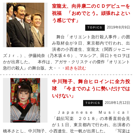
室龍太、向井康二のＣＤデビューを
祝福 「おめでとう。頑張れよとい
う感じです」
2019年8月9日
TOPICS
舞台「オリエント急行殺人事件」の囲
み取材会が９日、東京都内で行われ、出
演者の小西遼生、室龍太（関西ジャニー
ズＪｒ．）、伊藤純奈（乃木坂４６）、マルシア、田口トモロヲほ
かが出席した。 本作は、アガサ・クリスティの傑作『オリエント
急行の殺人』の舞台版。大・・・
続きを読む
中川翔子、舞台ヒロインに全力投
球 「今までのように勢いだけでは
いけない」
2018年1月12日
TOPICS
Ｊａｐａｎｅｓｅ Ｍｕｓｉｃａｌ
「戯伝写楽 ２０１８」の本番直前会見
が１１日、東京都内で行われ、出演者の
橋本さとし、中川翔子、小西遼生、壮一帆が出席した。 「写楽は