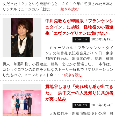
女だった！？」という発想のもと、２０１０年に初演された日本オ
リジナルミュージカル「戯伝・・・
続きを読む
中川晃教らが韓国版「フランケンシ
ュタイン」に挑戦 怪物役の小西遼
生「エヴァンゲリオンに負けない」
2016年8月19日
TOPICS
ミュージカル「フランケンシュタイ
ン」の制作発表記者会見が１９日、東京
都内で行われ、出演者の中川晃教、柿澤
勇人、加藤和樹、小西遼生、相島一之ほかが登場した。 本作は、
ゴシックロマンの名作を大胆なストーリー解釈でリマジネーション
したもので、メーンキャスト全・・・
続きを読む
貫地谷しほり「売れ残り感が出てき
た」 浜中文一の人見知りに共演者
が突っ込み
2016年6月24日
TOPICS
大阪松竹座・新橋演舞場９月公演 舞