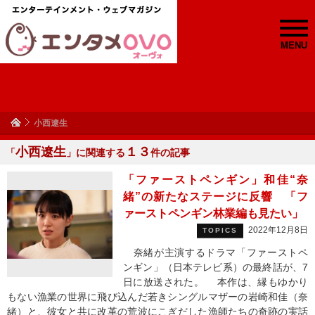
MENU
小西遼生
小西遼生
１３
「
」に関連する
件の記事
「ファーストペンギン」和佳“奈
緒”の新たなステージに反響 「フ
ァーストペンギン林業編も見たい」
2022年12月8日
TOPICS
奈緒が主演するドラマ「ファーストペ
ンギン」（日本テレビ系）の最終話が、7
日に放送された。 本作は、縁もゆかり
もない漁業の世界に飛び込んだ若きシングルマザーの岩崎和佳（奈
緒）と、彼女と共に改革の荒波にこぎだした漁師たちの奇跡の実話