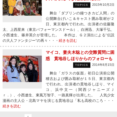
2015年10月2日
TOPICS
舞台「ダブリンの鐘つきカビ人間」の
公開舞台げいこ＆キャスト囲み取材が２
日、東京都内で行われ、出演者の佐藤隆
太、上西星来（東京パフォーマンスドール）、白洲迅、大塚千弘、
小西遼生、篠井英介が登壇した。 本作は、Ｇ２演出による“伝説
の大人ファンタジー”の再々・・・
続きを読む
マイコ、妻夫木聡との交際質問に困
惑 貫地谷しほりからのフォローも
2014年8月15日
TOPICS
舞台「ガラスの仮面」初日公演前公開
稽古および囲み取材が１５日、東京都内
で行われ、出演者の貫地谷しほり、マイ
コ、浜中文一（関西ジャニーズＪ
ｒ．）、小西遼生、東風万智子、一路真輝が出席した。 人気少女
漫画の主人公・北島マヤを演じる貫地谷は「私も高校のころ・・・
続きを読む