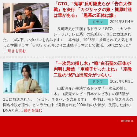
「GTO」“鬼塚”反町隆史らが「告白大作
戦」を決行 「カジサックの娘・梶原叶渚
は華がある」「黒幕の正体は誰」
2026年8月4日
ドラマ
反町隆史が主演するドラマ「GTO」（カンテ
レ・フジテレビ系）の第3話が、3日に放送され
た。（※以下、ネタバレを含みます） 本作は、1998年に放送されて人気を博
した学園ドラマ「GTO」が28年ぶりに連続ドラマとして復活。50代になった“
…
続きを読む
「一次元の挿し木」“唯”白石聖の正体が
判明し騒然 「車椅子だったよね」「宗教
二世の“悠”山田涼介がつらい」
2026年8月3日
ドラマ
山田涼介が主演するドラマ「一次元の挿し
木」（読売テレビ・日本テレビ系）の第5話が、
2日に放送された。（※以下、ネタバレを含みます） 本作は、松下龍之介氏の
同名小説が原作。ヒマラヤ山中で発掘された200年前の人骨が、失踪した妹の
DNAと完 …
続きを読む
more »