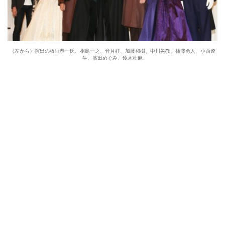
（左から）演出の板垣恭一氏、相島一之、音月桂、加藤和樹、中川晃教、柿澤勇人、小西遼
生、濱田めぐみ、鈴木壮麻