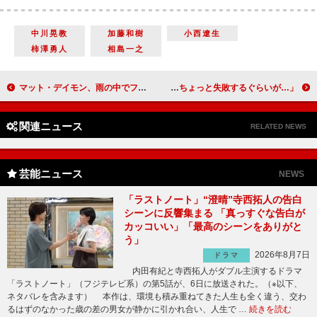
中川晃教
加藤和樹
小西遼生
柿澤勇人
相島一之
マット・デイモン、雨の中でファンサービス “モン”つながりであのモンも飛び入り
吉岡里帆、理想のプロポーズを語る 「張り切ってちょっと失敗するぐらいが…」
関連ニュース
RELATED NEWS
芸能ニュース
NEWS
「ラストノート」“澄晴”寺西拓人の告白
シーンに反響集まる 「真っすぐな告白が
カッコいい」「最高のシーンをありがと
う」
2026年8月7日
ドラマ
内田有紀と寺西拓人がダブル主演するドラマ
「ラストノート」（フジテレビ系）の第5話が、6日に放送された。（※以下、
ネタバレを含みます） 本作は、環境も積み重ねてきた人生も全く違う、交わ
るはずのなかった歳の差の男女が静かに引かれ合い、人生で …
続きを読む