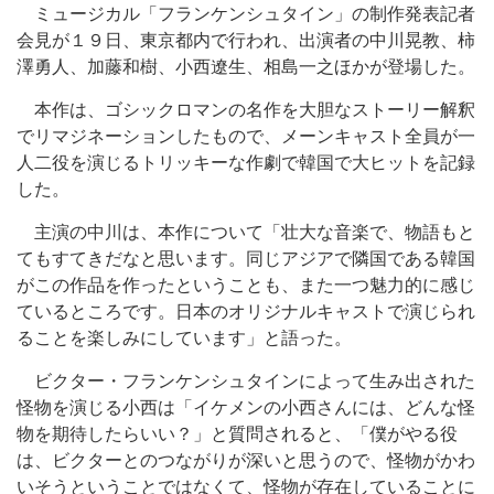
ミュージカル「フランケンシュタイン」の制作発表記者
会見が１９日、東京都内で行われ、出演者の中川晃教、柿
澤勇人、加藤和樹、小西遼生、相島一之ほかが登場した。
本作は、ゴシックロマンの名作を大胆なストーリー解釈
でリマジネーションしたもので、メーンキャスト全員が一
人二役を演じるトリッキーな作劇で韓国で大ヒットを記録
した。
主演の中川は、本作について「壮大な音楽で、物語もと
てもすてきだなと思います。同じアジアで隣国である韓国
がこの作品を作ったということも、また一つ魅力的に感じ
ているところです。日本のオリジナルキャストで演じられ
ることを楽しみにしています」と語った。
ビクター・フランケンシュタインによって生み出された
怪物を演じる小西は「イケメンの小西さんには、どんな怪
物を期待したらいい？」と質問されると、「僕がやる役
は、ビクターとのつながりが深いと思うので、怪物がかわ
いそうということではなくて、怪物が存在していることに