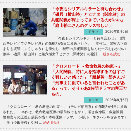
「今夜もシリアルキラーと待ち合わせ」
「磯貝（横山裕）とヒナタ（関水渚）の
共犯関係が深まってきているのがいい」
「縦山裕二さんのグッズ欲しい」
2026年8月6日
ドラマ
「今夜もシリアルキラーと待ち合わせ」（関
西テレビ／フジテレビ系）の第6話が5日に放送された。 本作は、警察の正義
よりも復讐（ふくしゅう）を優先し、秘密の共犯関係を結んだ一匹おおかみの
刑事・磯貝（横山裕）と第六感女子ヒナタ（関水渚）の物語 …
続きを読む
「クロスロード ～救命救急の約束～」
「人間関係、特に人を指導するのはすご
く難しいと感じた」「船越英一郎さんが
『刑事面に似ていると言われたことがあ
る』って、そりゃあ2時間ドラマの帝王だ
もの」
2026年8月6日
ドラマ
「クロスロード ～救命救急の約束～」（テレビ朝日系）の第5話が4日に放送
された。 本作は、救命救急医療の最前線でもがく、若き救命医・救急隊員・
警察官らの正義と成長を描く本格医療ドラマ。（※以下、ネタバレを含みます）
遥（今田美桜）や桐 …
続きを読む