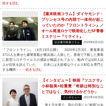
続きを読む
【週末映画コラム】ダイヤモンド・
プリンセス号の内部で一体何が起こ
っていたのか『フロントライン』／
オール尾道ロケで映画化したSF青春
ミステリー『リライト』
2025年6月12日
ほぼ週刊映画コラム
『フロントライン』（6月13日公開） 2020年2月3日、乗客乗員
3711人を乗せた豪華客船が横浜港に入港した。香港で下船した乗客
に新型コロナウイルスの感染が確認されており、船内では100人以
上が症状を訴えていた。 日本には大規模なウイルス対応を専門と
する機関・・・
続きを読む
【インタビュー】映画『ツユクサ』
小林聡美×松重豊「奇跡は特別なこ
とではなく、気付けるかどうか」
2022年4月25日
インタビュー
考え方次第で、誰の日常にも“奇跡”があ