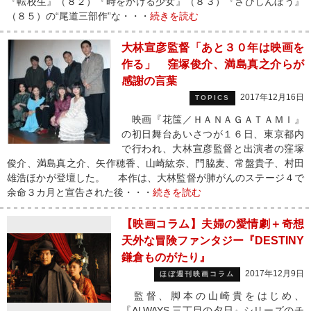
『転校生』（８２）『時をかける少女』（８３）『さびしんぼう』
（８５）の“尾道三部作”な・・・
続きを読む
大林宣彦監督「あと３０年は映画を
作る」 窪塚俊介、満島真之介らが
感謝の言葉
2017年12月16日
TOPICS
映画『花筺／ＨＡＮＡＧＡＴＡＭＩ』
の初日舞台あいさつが１６日、東京都内
で行われ、大林宣彦監督と出演者の窪塚
俊介、満島真之介、矢作穂香、山崎紘奈、門脇麦、常盤貴子、村田
雄浩ほかが登壇した。 本作は、大林監督が肺がんのステージ４で
余命３カ月と宣告された後・・・
続きを読む
【映画コラム】夫婦の愛情劇＋奇想
天外な冒険ファンタジー『DESTINY
鎌倉ものがたり』
2017年12月9日
ほぼ週刊映画コラム
監督、脚本の山崎貴をはじめ、
『ALWAYS 三丁目の夕日』シリーズのチ