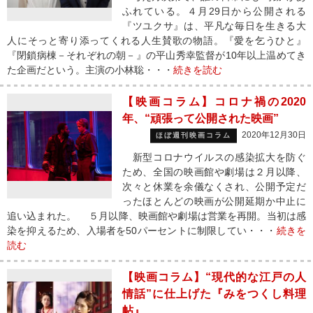
ふれている。４月29日から公開される
『ツユクサ』は、平凡な毎日を生きる大
人にそっと寄り添ってくれる人生賛歌の物語。『愛を乞うひと』
『閉鎖病棟－それぞれの朝－』の平山秀幸監督が10年以上温めてき
た企画だという。主演の小林聡・・・
続きを読む
【映画コラム】コロナ禍の2020
年、“頑張って公開された映画”
2020年12月30日
ほぼ週刊映画コラム
新型コロナウイルスの感染拡大を防ぐ
ため、全国の映画館や劇場は２月以降、
次々と休業を余儀なくされ、公開予定だ
ったほとんどの映画が公開延期か中止に
追い込まれた。 ５月以降、映画館や劇場は営業を再開。当初は感
染を抑えるため、入場者を50パーセントに制限してい・・・
続きを
読む
【映画コラム】“現代的な江戸の人
情話”に仕上げた『みをつくし料理
帖』