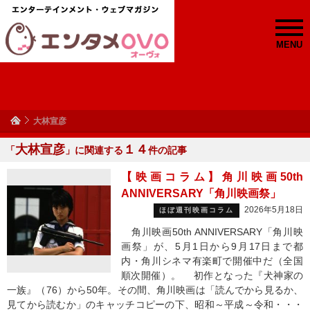
MENU
大林宣彦
大林宣彦
１４
「
」に関連する
件の記事
【映画コラム】角川映画50th
ANNIVERSARY「角川映画祭」
2026年5月18日
ほぼ週刊映画コラム
角川映画50th ANNIVERSARY「角川映
画祭」が、5月1日から9月17日まで都
内・角川シネマ有楽町で開催中だ（全国
順次開催）。 初作となった『犬神家の
一族』（76）から50年。その間、角川映画は「読んでから見るか、
見てから読むか」のキャッチコピーの下、昭和～平成～令和・・・