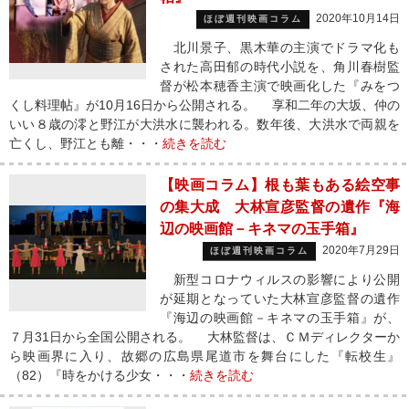
2020年10月14日
ほぼ週刊映画コラム
北川景子、黒木華の主演でドラマ化も
された高田郁の時代小説を、角川春樹監
督が松本穂香主演で映画化した『みをつ
くし料理帖』が10月16日から公開される。 享和二年の大坂、仲の
いい８歳の澪と野江が大洪水に襲われる。数年後、大洪水で両親を
亡くし、野江とも離・・・
続きを読む
【映画コラム】根も葉もある絵空事
の集大成 大林宣彦監督の遺作『海
辺の映画館－キネマの玉手箱』
2020年7月29日
ほぼ週刊映画コラム
新型コロナウィルスの影響により公開
が延期となっていた大林宣彦監督の遺作
『海辺の映画館－キネマの玉手箱』が、
７月31日から全国公開される。 大林監督は、ＣＭディレクターか
ら映画界に入り、故郷の広島県尾道市を舞台にした『転校生』
（82）『時をかける少女・・・
続きを読む