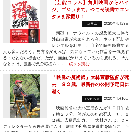
【芸能コラム】角川映画からハイ
ジ、ゴジラまで。今こそ読書でエン
タメを深掘り！
2020年4月28日
コラム
新型コロナウイルスの感染拡大に伴う
外出自粛が求められる今、ネット配信や
レンタルを利用し、自宅で映画鑑賞する
人も多いだろう。見方を変えれば、気になっていた作品を一気見す
るまたとない機会だ。だが、画面ばかり見ているのも疲れる。そん
なときは、読書で気分転換を・・・
続きを読む
「映像の魔術師」大林宣彦監督が死
去 ８２歳。最新作の公開予定日に
逝く
2020年4月10日
TOPICS
映画監督の大林宣彦さんが１０日午後
７時２３分、肺がんのため死去した。８
２歳。広島県出身。 大林さんは、ＣＭ
ディレクターから映画界に入り、故郷の広島県尾道市を舞台にした