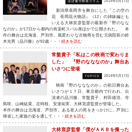
2014年5月17日
ほぼ週刊映画コラム
新潟県長岡市を舞台にした『この空の
花 長岡花火物語』（12）の姉妹編とも
いえる大林宣彦監督の最新作『野のなな
なのか』が17日から都内の有楽町スバル座ほかで公開された。 本
作の舞台は北海道、芦別市。風変わりな古物商を営む元病院長の鈴
木光男（品川徹）が92歳・・・
続きを読む
常盤貴子「私はこの映画で変わりま
した」 『野のなななのか』舞台あ
いさつに登場
2014年5月17日
TOPICS
映画『野のなななのか』の初日舞台あ
いさつが１７日、東京都内で行われ、出
演者の品川徹、常盤貴子、村田雄浩、寺
島咲、山崎紘菜、左時枝、安達祐実、大林宣彦監督が登場した。
本作の舞台は北海道、芦別市。ある老人の死をきっかけに、芦別に
帰省した家族の姿を通して・・・
続きを読む
大林宣彦監督「僕がＡＫＢを撮った