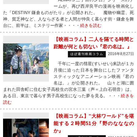
ームが、再び西岸良平の漫画を映画化し
た『DESTINY 鎌倉ものがたり』が公開された。 魔物や幽霊、死
神、貧乏神など、人ならざる者と人間が仲良く暮らす街・鎌倉を舞
台に、前半は、ミステリー作家・・・・
続きを読む
【映画コラム】二人を隔てる時間と
距離が何とも切ない『君の名は。』
2016年8月27日
ほぼ週刊映画コラム
千年に一度の彗星(すいせい)来訪が１カ
月後に迫った日本を舞台にしたファンタ
スティックなアニメーション映画『君の
名は。』が公開された。 山々と湖に囲
まれた田舎町に住む女子高校生の宮水三葉（声＝上白石萌音）は、
ある日、東京で暮らす男子高校生になった夢を見る。・・・
続きを
読む
【映画コラム】“大林ワールド”を堪
能する２時間51分『野のなななの
か』